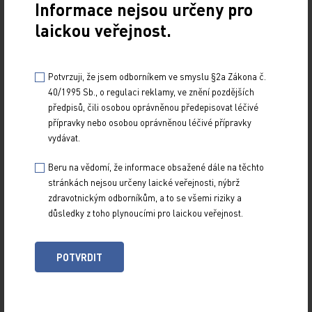
Informace nejsou určeny pro
laickou veřejnost.
Potvrzuji, že jsem odborníkem ve smyslu §2a Zákona č.
40/1995 Sb., o regulaci reklamy, ve znění pozdějších
předpisů, čili osobou oprávněnou předepisovat léčivé
přípravky nebo osobou oprávněnou léčivé přípravky
Z NOVINEK
vydávat.
ARCHIV
RUBRIKY
Beru na vědomí, že informace obsažené dále na těchto
stránkách nejsou určeny laické veřejnosti, nýbrž
SPECIÁLY
zdravotnickým odborníkům, a to se všemi riziky a
O TITULU
důsledky z toho plynoucími pro laickou veřejnost.
POTVRDIT
Naše tituly
Přihlášení
Autoři
Kontakt