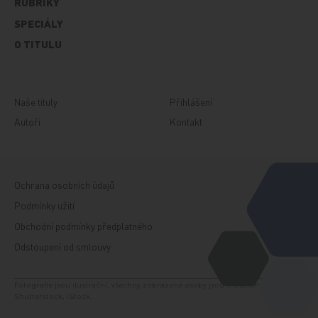
RUBRIKY
SPECIÁLY
O TITULU
Naše tituly
Přihlášení
Autoři
Kontakt
Ochrana osobních údajů
Podmínky užití
Obchodní podmínky předplatného
Odstoupení od smlouvy
Fotografie jsou ilustrační, všechny zobrazené osoby jsou modelem. Zdroj:
Shutterstock, iStock.