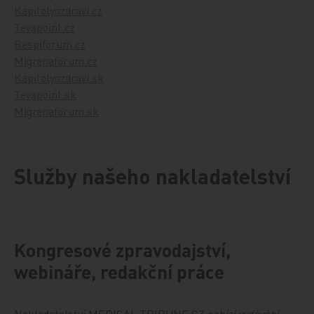
Kapitolyozdravi.cz
Tevapoint.cz
Respiforum.cz
Migrenaforum.cz
Kapitolyozdravi.sk
Tevapoint.sk
Migrenaforum.sk
Služby našeho nakladatelství
Kongresové zpravodajství,
webináře, redakční práce
Nakladatelství MEDICAL TRIBUNE CZ nabízí vydávání