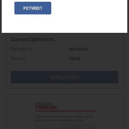
POTVRDIT
Current Opinion in...
Periodicita
občasník
Rozsah
různý
DETAIL TITULU