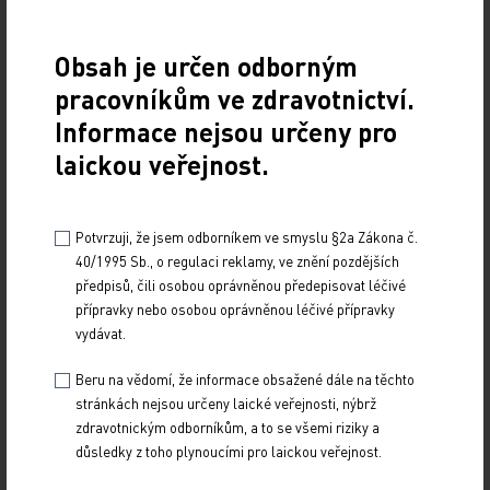
Periodicita
2× ročně
Rozsah
různý
Obsah je určen odborným
pracovníkům ve zdravotnictví.
Informace nejsou určeny pro
DETAIL TITULU
laickou veřejnost.
Potvrzuji, že jsem odborníkem ve smyslu §2a Zákona č.
40/1995 Sb., o regulaci reklamy, ve znění pozdějších
předpisů, čili osobou oprávněnou předepisovat léčivé
přípravky nebo osobou oprávněnou léčivé přípravky
vydávat.
Beru na vědomí, že informace obsažené dále na těchto
stránkách nejsou určeny laické veřejnosti, nýbrž
zdravotnickým odborníkům, a to se všemi riziky a
důsledky z toho plynoucími pro laickou veřejnost.