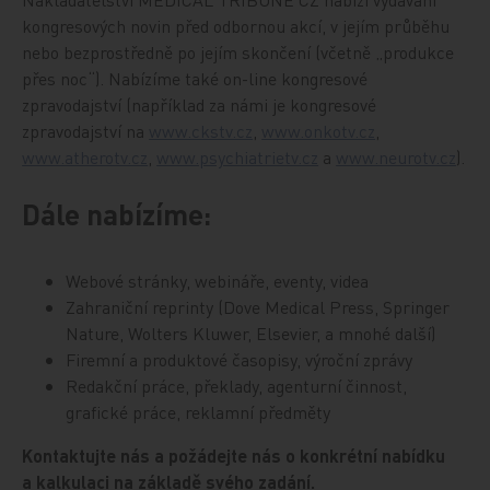
kongresových novin před odbornou akcí, v jejím průběhu
nebo bezprostředně po jejím skončení (včetně „produkce
přes noc“). Nabízíme také on-line kongresové
zpravodajství (například za námi je kongresové
zpravodajství na
www.ckstv.cz
,
www.onkotv.cz
,
www.atherotv.cz
,
www.psychiatrietv.cz
a
www.neurotv.cz
).
Dále nabízíme:
Webové stránky, webináře, eventy, videa
Zahraniční reprinty (Dove Medical Press, Springer
Nature, Wolters Kluwer, Elsevier, a mnohé další)
Firemní a produktové časopisy, výroční zprávy
Redakční práce, překlady, agenturní činnost,
grafické práce, reklamní předměty
Kontaktujte nás a požádejte nás o konkrétní nabídku
a kalkulaci na základě svého zadání.