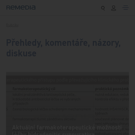
Přeskočit na obsah
Rubriky
Přehledy, komentáře, názory,
diskuse
Aktuální farmakoterapeutické možnosti
léčby hidradenitis suppurativa