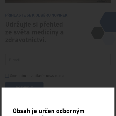
PŘIHLASTE SE K ODBĚRU NOVINEK.
Udržujte si přehled
ze světa medicíny a
zdravotnictví.
Souhlasím se zasíláním newsletteru
POTVRDIT
Obsah je určen odborným
OD TEORIE K PRAXI, STUDIE,