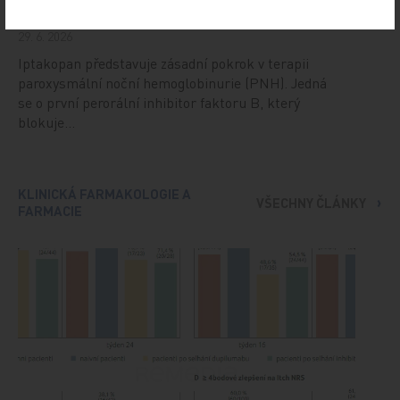
PRO PŘEDPLATITELE
29. 6. 2026
Iptakopan představuje zásadní pokrok v terapii
paroxysmální noční hemoglobinurie (PNH). Jedná
se o první perorální inhibitor faktoru B, který
blokuje…
KLINICKÁ FARMAKOLOGIE A
VŠECHNY ČLÁNKY
FARMACIE