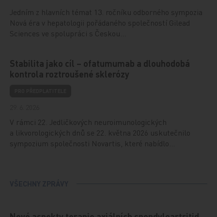
Jedním z hlavních témat 13. ročníku odborného sympozia
Nová éra v hepatologii pořádaného společností Gilead
Sciences ve spolupráci s Českou…
Stabilita jako cíl – ofatumumab a dlouhodobá
kontrola roztroušené sklerózy
PRO PŘEDPLATITELE
29. 6. 2026
V rámci 22. Jedličkových neuroimunologických
a likvorologických dnů se 22. května 2026 uskutečnilo
sympozium společnosti Novartis, které nabídlo…
VŠECHNY ZPRÁVY
Nové aspekty terapie axiálních spondyloartritid