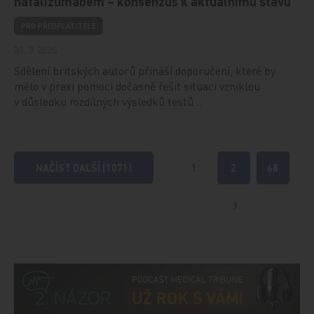
natalizumabem – konsenzus k aktuálnímu stavu
PRO PŘEDPLATITELE
31. 3. 2026
Sdělení britských autorů přináší doporučení, které by
mělo v praxi pomoci dočasně řešit situaci vzniklou
v důsledku rozdílných výsledků testů…
NAČÍST DALŠÍ (1071)
1
2
68
Další