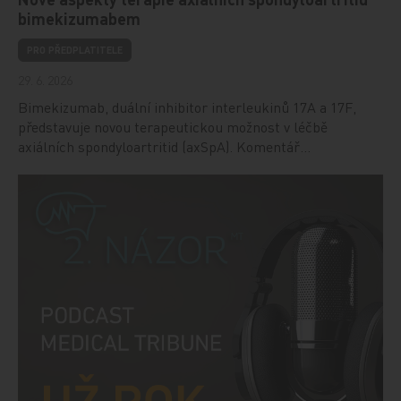
bimekizumabem
PRO PŘEDPLATITELE
29. 6. 2026
Bimekizumab, duální inhibitor interleukinů 17A a 17F,
představuje novou terapeutickou možnost v léčbě
axiálních spondyloartritid (axSpA). Komentář…