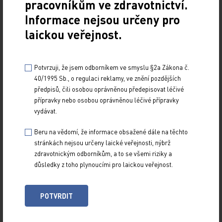
VŠECHNY ČLÁNKY
pracovníkům ve zdravotnictví.
KAZUISTIKY
Informace nejsou určeny pro
laickou veřejnost.
Potvrzuji, že jsem odborníkem ve smyslu §2a Zákona č.
40/1995 Sb., o regulaci reklamy, ve znění pozdějších
předpisů, čili osobou oprávněnou předepisovat léčivé
přípravky nebo osobou oprávněnou léčivé přípravky
vydávat.
Beru na vědomí, že informace obsažené dále na těchto
stránkách nejsou určeny laické veřejnosti, nýbrž
zdravotnickým odborníkům, a to se všemi riziky a
důsledky z toho plynoucími pro laickou veřejnost.
Léčba iptakopanem u pacientů s
paroxysmální noční hemoglobinurií –
POTVRDIT
kazuistiky