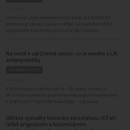
31. 3. 2026
Inhibitory cyklin‑dependentních kináz 4/6 (CDK4/6i)
představují zásadní posun v léčbě luminálního HER2
negativního karcinomu prsu, a to jak v terapii…
Na cestě k udržitelné remisi: co je nového s LAI
antipsychotiky
PRO PŘEDPLATITELE
31. 3. 2026
V Mariánských Lázních se 14.–18. ledna konala již
68. česko‑slovenská psychofarmakologická konference
s podtitulem Psychofarmakologie – má láska.…
Odlišné výsledky testování sérostatusu JCV při
léčbě originálním a biosimilárním