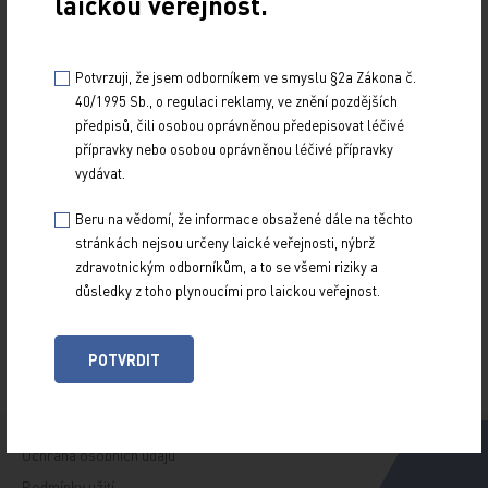
laickou veřejnost.
Potvrzuji, že jsem odborníkem ve smyslu §2a Zákona č.
40/1995 Sb., o regulaci reklamy, ve znění pozdějších
Z NOVINEK
předpisů, čili osobou oprávněnou předepisovat léčivé
ARCHIV
přípravky nebo osobou oprávněnou léčivé přípravky
RUBRIKY
vydávat.
SPECIÁLY
Beru na vědomí, že informace obsažené dále na těchto
O TITULU
stránkách nejsou určeny laické veřejnosti, nýbrž
zdravotnickým odborníkům, a to se všemi riziky a
důsledky z toho plynoucími pro laickou veřejnost.
Naše tituly
Přihlášení
Autoři
Kontakt
POTVRDIT
Ochrana osobních údajů
Podmínky užití