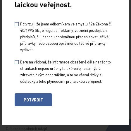
laickou veřejnost.
Potvrzuji, že jsem odborníkem ve smyslu §2a Zákona č.
40/1995 Sb., o regulaci reklamy, ve znění pozdějších
Z NOVINEK
předpisů, čili osobou oprávněnou předepisovat léčivé
přípravky nebo osobou oprávněnou léčivé přípravky
ARCHIV
vydávat.
RUBRIKY
SPECIÁLY
Beru na vědomí, že informace obsažené dále na těchto
stránkách nejsou určeny laické veřejnosti, nýbrž
O TITULU
zdravotnickým odborníkům, a to se všemi riziky a
důsledky z toho plynoucími pro laickou veřejnost.
Naše tituly
Přihlášení
POTVRDIT
Autoři
Kontakt
Ochrana osobních údajů