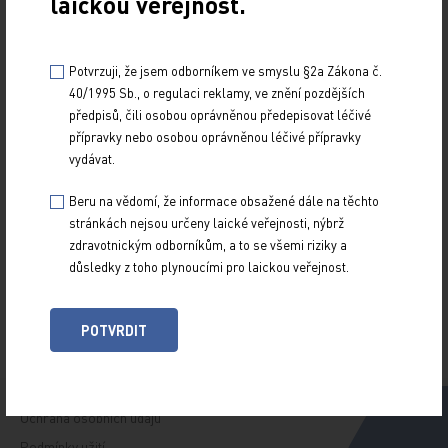
laickou veřejnost.
Potvrzuji, že jsem odborníkem ve smyslu §2a Zákona č.
40/1995 Sb., o regulaci reklamy, ve znění pozdějších
Z NOVINEK
předpisů, čili osobou oprávněnou předepisovat léčivé
ARCHIV
přípravky nebo osobou oprávněnou léčivé přípravky
RUBRIKY
vydávat.
SPECIÁLY
Beru na vědomí, že informace obsažené dále na těchto
O TITULU
stránkách nejsou určeny laické veřejnosti, nýbrž
zdravotnickým odborníkům, a to se všemi riziky a
důsledky z toho plynoucími pro laickou veřejnost.
Naše tituly
Přihlášení
Autoři
Kontakt
POTVRDIT
Ochrana osobních údajů
Podmínky užití