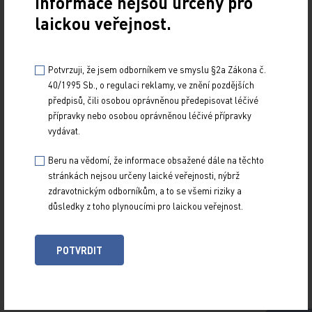
Informace nejsou určeny pro
laickou veřejnost.
Potvrzuji, že jsem odborníkem ve smyslu §2a Zákona č.
40/1995 Sb., o regulaci reklamy, ve znění pozdějších
předpisů, čili osobou oprávněnou předepisovat léčivé
Z NOVINEK
přípravky nebo osobou oprávněnou léčivé přípravky
ARCHIV
vydávat.
RUBRIKY
Beru na vědomí, že informace obsažené dále na těchto
SPECIÁLY
stránkách nejsou určeny laické veřejnosti, nýbrž
zdravotnickým odborníkům, a to se všemi riziky a
O TITULU
důsledky z toho plynoucími pro laickou veřejnost.
Naše tituly
Přihlášení
POTVRDIT
Autoři
Kontakt