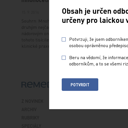
Obsah je určen odb
15. 9. 2016
určeny pro laickou 
Souhrn: Mnohočetný myelom je
druhým nejčastějším krevním
nádorovým onemocněním. Od začátku
Potvrzuji, že jsem odborníkem
tohoto tisíciletí se dostala do běžné
osobou oprávněnou předepisov
klinické praxe nová…
Beru na vědomí, že informace
odborníkům, a to se všemi riz
POTVRDIT
Z NOVINEK
ARCHIV
RUBRIKY
SPECIÁLY