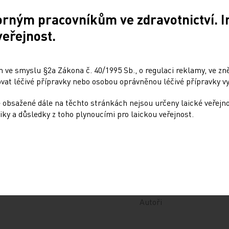
orným pracovníkům ve zdravotnictví. 
veřejnost.
 ve smyslu §2a Zákona č. 40/1995 Sb., o regulaci reklamy, ve zněn
at léčivé přípravky nebo osobou oprávněnou léčivé přípravky vy
 obsažené dále na těchto stránkách nejsou určeny laické veřejn
iky a důsledky z toho plynoucími pro laickou veřejnost.
Naše tituly
Autoři