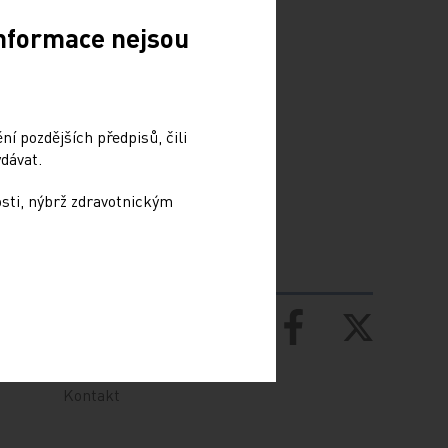
Informace nejsou
í pozdějších předpisů, čili
dávat.
osti, nýbrž zdravotnickým
Přihlášení
Kontakt