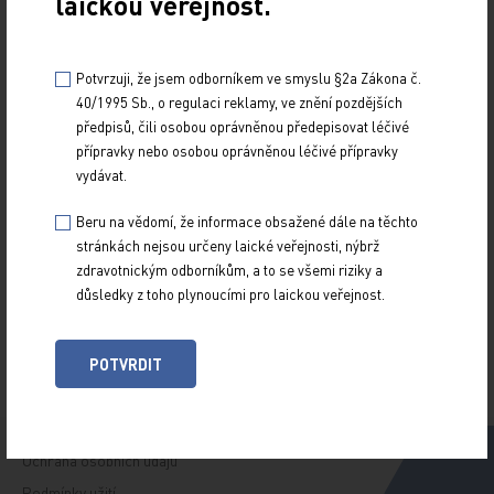
laickou veřejnost.
Potvrzuji, že jsem odborníkem ve smyslu §2a Zákona č.
40/1995 Sb., o regulaci reklamy, ve znění pozdějších
Z NOVINEK
předpisů, čili osobou oprávněnou předepisovat léčivé
ARCHIV
přípravky nebo osobou oprávněnou léčivé přípravky
RUBRIKY
vydávat.
SPECIÁLY
Beru na vědomí, že informace obsažené dále na těchto
O TITULU
stránkách nejsou určeny laické veřejnosti, nýbrž
zdravotnickým odborníkům, a to se všemi riziky a
důsledky z toho plynoucími pro laickou veřejnost.
Naše tituly
Přihlášení
Autoři
Kontakt
POTVRDIT
Ochrana osobních údajů
Podmínky užití