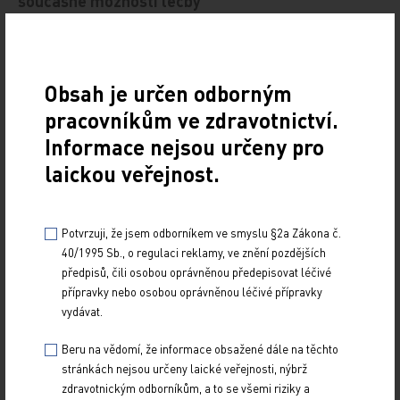
současné možnosti léčby
9. 7. 2012
Turnerův syndrom (TS) patří k nejčastějším
chromozomálním odchylkám. Postihuje přibližně jedno ze
Obsah je určen odborným
2000–2500 živě narozených děvčátek. Příčinou TS je…
pracovníkům ve zdravotnictví.
Informace nejsou určeny pro
Defekt v SHOX genu – příčina familiárního
malého vzrůstu
laickou veřejnost.
23. 12. 2010
Insuficience SHOX genu je jednou z poměrně častých
Potvrzuji, že jsem odborníkem ve smyslu §2a Zákona č.
příčin geneticky podmíněné růstové retardace. SHOX gen
40/1995 Sb., o regulaci reklamy, ve znění pozdějších
je lokalizován v pseudoautozomální oblasti…
předpisů, čili osobou oprávněnou předepisovat léčivé
přípravky nebo osobou oprávněnou léčivé přípravky
vydávat.
Beru na vědomí, že informace obsažené dále na těchto
stránkách nejsou určeny laické veřejnosti, nýbrž
zdravotnickým odborníkům, a to se všemi riziky a