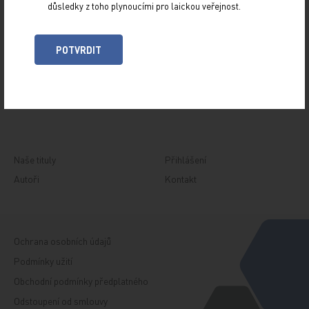
důsledky z toho plynoucími pro laickou veřejnost.
Z NOVINEK
ARCHIV
POTVRDIT
RUBRIKY
SPECIÁLY
O TITULU
Naše tituly
Přihlášení
Autoři
Kontakt
Ochrana osobních údajů
Podmínky užití
Obchodní podmínky předplatného
Odstoupení od smlouvy