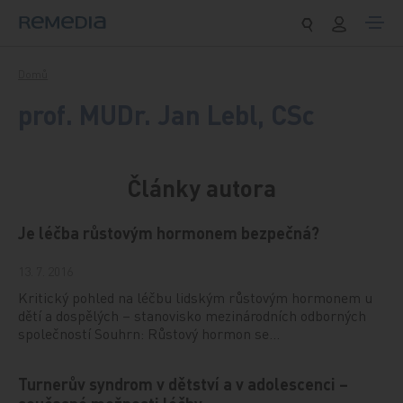
Přeskočit na obsah
Domů
prof. MUDr. Jan Lebl, CSc
Články autora
Je léčba růstovým hormonem bezpečná?
13. 7. 2016
Kritický pohled na léčbu lidským růstovým hormonem u
dětí a dospělých – stanovisko mezinárodních odborných
společností Souhrn: Růstový hormon se…
Turnerův syndrom v dětství a v adolescenci –