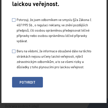
laickou veřejnost.
Potvrzuji, že jsem odborníkem ve smyslu §2a Zákona č.
40/1995 Sb., o regulaci reklamy, ve znění pozdějších
Z NOVINEK
předpisů, čili osobou oprávněnou předepisovat léčivé
přípravky nebo osobou oprávněnou léčivé přípravky
ARCHIV
vydávat.
RUBRIKY
SPECIÁLY
Beru na vědomí, že informace obsažené dále na těchto
stránkách nejsou určeny laické veřejnosti, nýbrž
O TITULU
zdravotnickým odborníkům, a to se všemi riziky a
důsledky z toho plynoucími pro laickou veřejnost.
Naše tituly
Přihlášení
POTVRDIT
Autoři
Kontakt
Ochrana osobních údajů