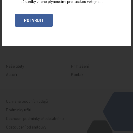
důsledky z toho plynoucími pro laickou veřejnost.
Z NOVINEK
ARCHIV
POTVRDIT
RUBRIKY
SPECIÁLY
O TITULU
Naše tituly
Přihlášení
Autoři
Kontakt
Ochrana osobních údajů
Podmínky užití
Obchodní podmínky předplatného
Odstoupení od smlouvy