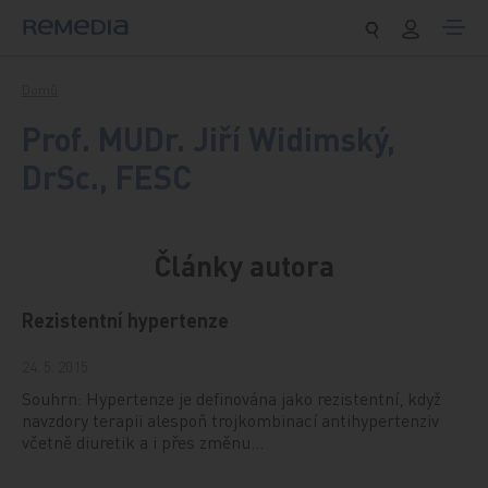
Přeskočit na obsah
Domů
Prof. MUDr. Jiří Widimský,
DrSc., FESC
Články autora
Rezistentní hypertenze
24. 5. 2015
Souhrn: Hypertenze je definována jako rezistentní, když
navzdory terapii alespoň trojkombinací antihypertenziv
včetně diuretik a i přes změnu…