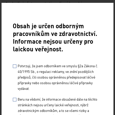
Amlodipin/atorvastatin – fixní kombinace
20. 4. 2009
Současná doporučení upřednostňují komplexní přístup k
Obsah je určen odborným
léčbě pacientů s rizikovými faktory kardiovaskulárních
pracovníkům ve zdravotnictví.
onemocnění. Léčba založená na současné…
Informace nejsou určeny pro
Statiny v sekundární prevenci ICHS
laickou veřejnost.
20. 4. 2009
Objev statinu značí jeden z největších pokroku
Potvrzuji, že jsem odborníkem ve smyslu §2a Zákona č.
kardiovaskulární farmakoterapie. Statiny představují léky
40/1995 Sb., o regulaci reklamy, ve znění pozdějších
volby u nemocných s ICHS, ICH tepen dolních…
předpisů, čili osobou oprávněnou předepisovat léčivé
přípravky nebo osobou oprávněnou léčivé přípravky
vydávat.
Beru na vědomí, že informace obsažené dále na těchto
stránkách nejsou určeny laické veřejnosti, nýbrž
zdravotnickým odborníkům, a to se všemi riziky a