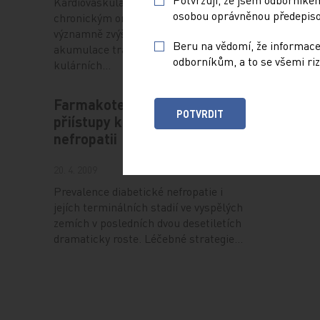
Kardiovaskulární riziko je u pacientů s
inhibují 
osobou oprávněnou předepisov
chronickým onemocněním ledvin
významně zvýšené jak v důsledku
Beru na vědomí, že informace
akumulace tradičních kardiovas-
odborníkům, a to se všemi riz
kulárních…
Farmakoterapeutické
POTVRDIT
přiístupy k diabetické
nefropatii
20. 4. 2009
Prevalence diabetické nefropatie i
jejích terminálních stadií ve vyspělých
zemích v posledních dvou desetiletích
dramaticky roste. Léčebné strategie…