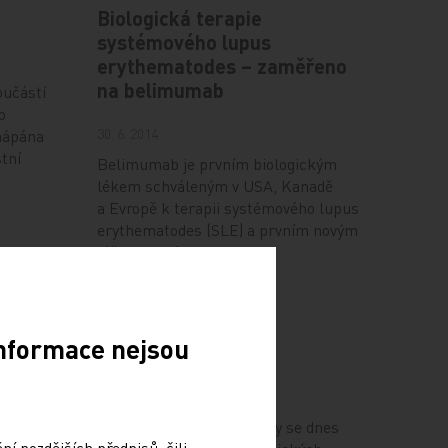
Biologická terapie
systémového lupus
erythematodes – zaměřeno
na belimumab
oučástí
o
30. 6. 2014
hápána
tní
Belimumab je prvním biologickým
lékem schváleným v USA, Kanadě
a Evropě k terapii systémového lupus
erythematodes (SLE) a prvním novým
léčivem v této…
Biologická terapie
Informace nejsou
 a
glomerulonefritidy
nu v
20. 4. 2009
patie
V léčbě glomerulonefritidy se dnes
í pozdějších předpisů, čili