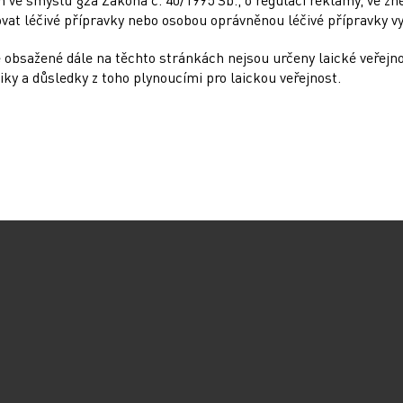
Na, K, Cl-kotransport ve…
at léčivé přípravky nebo osobou oprávněnou léčivé přípravky vy
V experimentálních studiích b
prokázáno, že inhibitory angio
 obsažené dále na těchto stránkách nejsou určeny laické veřejn
konvertujícího enzymu (ACE) 
iky a důsledky z toho plynoucími pro laickou veřejnost.
progresi diabetické nefropati