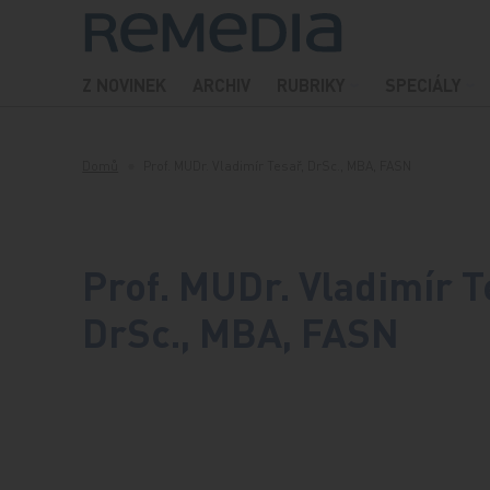
Přeskočit na obsah
Z NOVINEK
ARCHIV
RUBRIKY
SPECIÁLY
Domů
Prof. MUDr. Vladimír Tesař, DrSc., MBA, FASN
Prof. MUDr. Vladimír T
DrSc., MBA, FASN