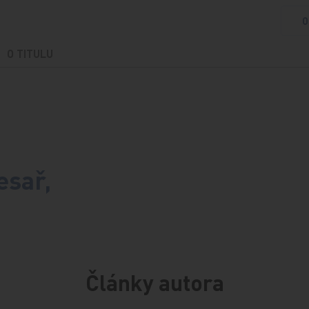
O
O TITULU
esař,
Články autora