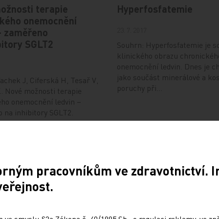
ožnosti terapie
Hyperfosfatemie
ckého onemocnění
23. 7. 2017
 – zaměřeno
bitory SGLT2
Souhrn: Hyperfosfatemie je s
klinického obrazu chronickéh
1
onemocnění ledvin. Dnes je c
jako součást minerálové a kos
achek J, Ciferská H, Tesař V,
poruchy při…
. Nové možnosti terapie
ého onemocnění ledvin –
 na inhibitory SGLT2.
2021;…
ka v léčbě hypertenze
Inhibitory angiotenzin
orným pracovníkům ve zdravotnictví. 
konvertujícího enzymu
veřejnost.
antagonisté angiotenzi
léčbě diabetické nefro
é době se v léčbě hypertenze
zejména tzv. thiazidová a
20. 4. 2009
diuretika. Kličková diuretika
 ve smyslu §2a Zákona č. 40/1995 Sb., o regulaci reklamy, ve zněn