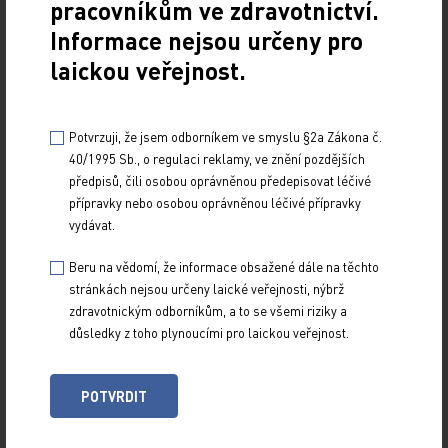
pracovníkům ve zdravotnictví.
Informace nejsou určeny pro
ZPĚT
laickou veřejnost.
Potvrzuji, že jsem odborníkem ve smyslu §2a Zákona č.
40/1995 Sb., o regulaci reklamy, ve znění pozdějších
předpisů, čili osobou oprávněnou předepisovat léčivé
přípravky nebo osobou oprávněnou léčivé přípravky
vydávat.
Z NOVINEK
ARCHIV
Beru na vědomí, že informace obsažené dále na těchto
stránkách nejsou určeny laické veřejnosti, nýbrž
RUBRIKY
zdravotnickým odborníkům, a to se všemi riziky a
SPECIÁLY
důsledky z toho plynoucími pro laickou veřejnost.
O TITULU
POTVRDIT
Naše tituly
Přihlášení