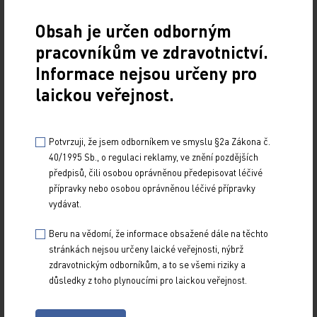
Pracovní poměr
Obsah je určen odborným
pracovníkům ve zdravotnictví.
Informace nejsou určeny pro
Kraj
laickou veřejnost.
Potvrzuji, že jsem odborníkem ve smyslu §2a Zákona č.
40/1995 Sb., o regulaci reklamy, ve znění pozdějších
předpisů, čili osobou oprávněnou předepisovat léčivé
přípravky nebo osobou oprávněnou léčivé přípravky
vydávat.
Beru na vědomí, že informace obsažené dále na těchto
stránkách nejsou určeny laické veřejnosti, nýbrž
Z NOVINEK
zdravotnickým odborníkům, a to se všemi riziky a
ARCHIV
důsledky z toho plynoucími pro laickou veřejnost.
RUBRIKY
SPECIÁLY