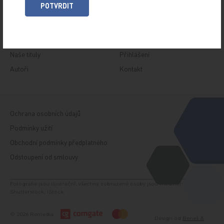
POTVRDIT
O TITULU
Naše tituly
Přihlášení
Autoři
Kontakt
Ochrana osobních údajů
Podmínky užití
Obchodní podmínky předplatného
Odstoupení od smlouvy
Fotografie jsou ilustrační, všechny zobrazené osoby jsou modelem. Zdroj:
Shutterstock, iStock.
© 2026 Remedia
Design od
Beneš &