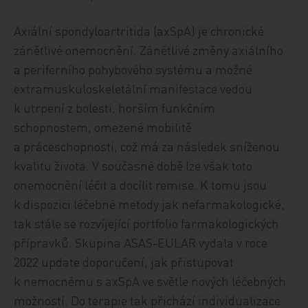
Axiální spondyloartritida (axSpA) je chronické
zánětlivé onemocnění. Zánětlivé změny axiálního
a periferního pohybového systému a možné
extramuskuloskeletální manifestace vedou
k utrpení z bolesti, horším funkčním
schopnostem, omezené mobilitě
a práceschopnosti, což má za následek sníženou
kvalitu života. V současné době lze však toto
onemocnění léčit a docílit remise. K tomu jsou
k dispozici léčebné metody jak nefarmakologické,
tak stále se rozvíjející portfolio farmakologických
přípravků. Skupina ASAS-EULAR vydala v roce
2022 update doporučení, jak přistupovat
k nemocnému s axSpA ve světle nových léčebných
možností. Do terapie tak přichází individualizace