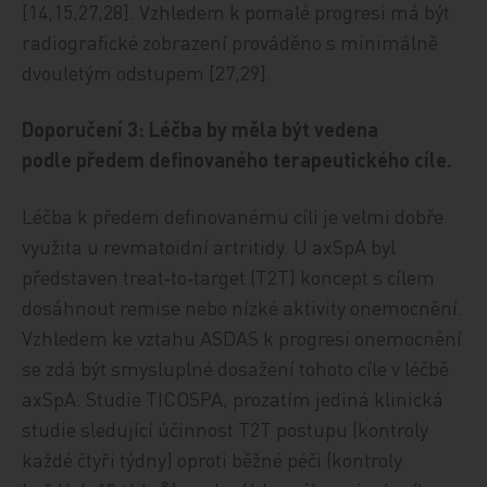
[14,15,27,28]. Vzhledem k pomalé progresi má být
radiografické zobrazení prováděno s minimálně
dvouletým odstupem [27,29].
Doporučení 3: Léčba by měla být vedena
podle předem definovaného terapeutického cíle.
Léčba k předem definovanému cíli je velmi dobře
využita u revmatoidní artritidy. U axSpA byl
představen treat‑to‑target (T2T) koncept s cílem
dosáhnout remise nebo nízké aktivity onemocnění.
Vzhledem ke vztahu ASDAS k progresi onemocnění
se zdá být smysluplné dosažení tohoto cíle v léčbě
axSpA. Studie TICOSPA, prozatím jediná klinická
studie sledující účinnost T2T postupu (kontroly
každé čtyři týdny) oproti běžné péči (kontroly