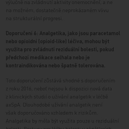
výlučně na zvládnutí aktivity onemocnění, a ne
na možném, dostatečně neprokázaném vlivu
na strukturální progresi.
Doporučení 6: Analgetika, jako jsou paracetamol
nebo opioidní (opioid‑like) léčiva, mohou být
využita pro zvládnutí reziduální bolesti, pokud
předchozí medikace selhala nebo je
kontraindikována nebo špatně tolerována.
Toto doporučení zůstává shodné s doporučením
z roku 2016, neboť nejsou k dispozici nová data
z klinických studií o užívání analgetik v léčbě
axSpA. Dlouhodobé užívání analgetik není
však doporučováno vzhledem k rizikům.
Analgetika by měla být využita pouze u reziduální
bolesti. Postupy pro léčbu bolesti u zánětlivých