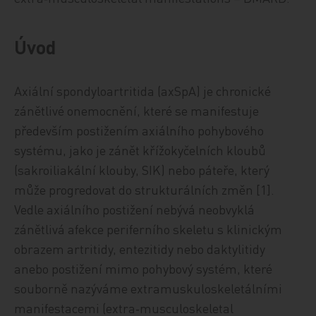
Úvod
Axiální spondyloartritida (axSpA) je chronické
zánětlivé onemocnění, které se manifestuje
především postižením axiálního pohybového
systému, jako je zánět křížokyčelních kloubů
(sakroiliakální klouby, SIK) nebo páteře, který
může progredovat do strukturálních změn [1].
Vedle axiálního postižení nebývá neobvyklá
zánětlivá afekce periferního skeletu s klinickým
obrazem artritidy, entezitidy nebo daktylitidy
anebo postižení mimo pohybový systém, které
souborně nazýváme extramuskuloskeletálními
manifestacemi (extra‑musculo­ske­le­tal