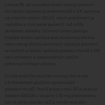
z konce 90. let minulého století ukazují pozitivní
vliv lokální aplikace glukokortikoidů k SIK zejména
na intenzitu bolesti [40,41]. Jejich problémem je
metodika a malý počet pacientů, což může
zkreslovat výsledky. Účinnost tohoto postupu
(nejlépe lokální aplikace pod ultrasonografickou
nebo radiografickou kontrolou) vyžaduje potvrzení
ve studiích a lokální aplikace glukokortikoidů k SIK
není vzhledem k nedostatečným datům
jednoznačně doporučována.
U čistě axiálního postižení existují dvě studie
s krátkodobým použitím systémových
glukokortikoidů. Starší práce z roku 2014 ukazuje
zlepšení BASDAI u skupiny s 50 mg prednisolonu
denně oproti placebu [42] a rovněž ve studii ­