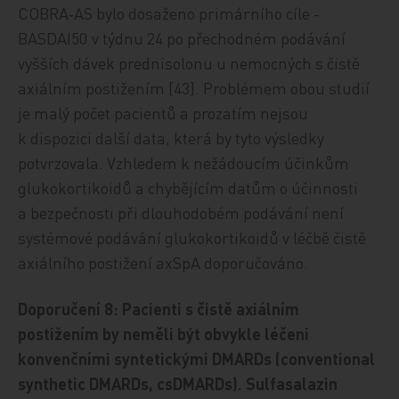
COBRA‑AS bylo dosaženo primárního cíle ­
BASDAI50 v tý­dnu 24 po přechodném podávání
vyšších dávek prednisolonu u nemocných s čistě
axiálním postižením [43]. Problémem obou studií
je malý počet pacientů a prozatím nejsou
k dispozici další data, která by tyto výsledky
potvrzovala. Vzhledem k nežádoucím účinkům
glukokortikoidů a chybějícím datům o účinnosti
a bezpečnosti při dlouhodobém podávání není
systémové podávání glukokortikoidů v léčbě čistě
axiálního postižení axSpA doporučováno.
Doporučení 8: Pacienti s čistě axiálním
postižením by neměli být obvykle léčeni
konvenčními syntetickými DMARDs (conventional
synthetic DMARDs, csDMARDs). Sulfasalazin