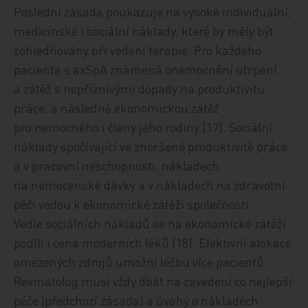
Poslední zásada poukazuje na vysoké individuální,
medicínské i sociální náklady, které by měly být
zohledňovány při vedení terapie. Pro každého
pacienta s axSpA znamená onemocnění utrpení
a zátěž s nepříznivými dopady na produktivitu
práce, a následně ekonomickou zátěž
pro nemocného i členy jeho rodiny [17]. Sociální
náklady spočívající ve zhoršené produktivitě práce
a v pracovní neschopnosti, nákladech
na nemocenské dávky a v nákladech na zdravotní
péči vedou k ekonomické zátěži společnosti.
Vedle sociálních nákladů se na ekonomické zátěži
podílí i cena moderních léků [18]. Efektivní alokace
omezených zdrojů umožní léčbu více pacientů.
Revmatolog musí vždy dbát na zavedení co nejlepší
péče (předchozí zásada) a úvahy o nákladech