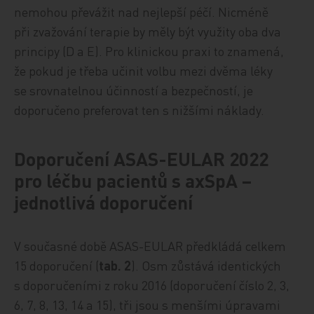
nemohou převážit nad nejlepší péčí. Nicméně
při zvažování terapie by měly být využity oba dva
principy (D a E). Pro klinickou praxi to znamená,
že pokud je třeba učinit volbu mezi dvěma léky
se srovnatelnou účinností a bezpečností, je
doporučeno preferovat ten s nižšími náklady.
Doporučení ASAS-EULAR 2022
pro léčbu pacientů s axSpA –
jednotlivá doporučení
V současné době ASAS-EULAR předkládá celkem
15 doporučení (
tab. 2
). Osm zůstává identických
s doporučeními z roku 2016 (doporučení číslo 2, 3,
6, 7, 8, 13, 14 a 15), tři jsou s menšími úpravami