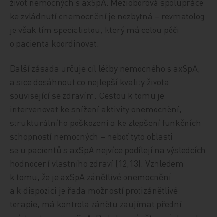
život nemocných s axSpA. Mezioborová spolupráce
ke zvládnutí onemocnění je nezbytná – revmatolog
je však tím specialistou, který má celou péči
o pacienta koordinovat.
Další zásada určuje cíl léčby nemocného s axSpA,
a sice dosáhnout co nejlepší kvality života
související se zdravím. Cestou k tomu je
intervenovat ke snížení aktivity onemocnění,
strukturálního poškození a ke zlepšení funkčních
schopností nemocných – neboť tyto oblasti
se u pacientů s axSpA nejvíce podílejí na výsledcích
hodnocení vlastního zdraví [12,13]. Vzhledem
k tomu, že je axSpA zánětlivé onemocnění
a k dispozici je řada možností protizánětlivé
terapie, má kontrola zánětu zaujímat přední