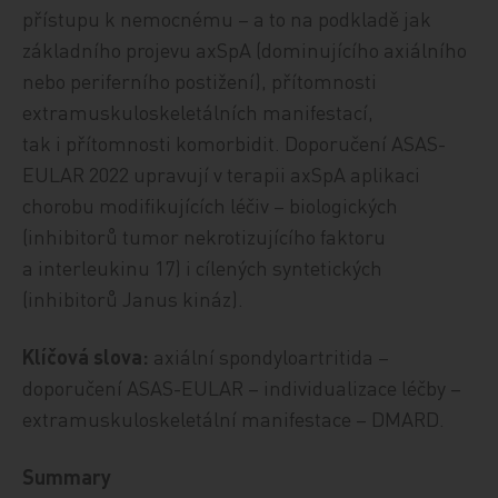
přístupu k nemocnému – a to na podkladě jak
základního projevu axSpA (dominujícího axiál­ní­ho
nebo periferního postižení), přítomnosti
extramuskuloskeletálních manifestací,
tak i přítomnosti komorbidit. Doporučení ASAS-
EULAR 2022 upravují v terapii axSpA aplikaci
chorobu modifikujících léčiv – biologických
(inhibitorů tumor nekrotizujícího faktoru
a interleukinu 17) i cílených syntetických
(inhibitorů Janus kináz).
Klíčová slova:
axiální spondyloartritida –
doporučení ASAS-EULAR – individualizace léčby –
extramuskuloskeletální manifestace – DMARD.
Summary