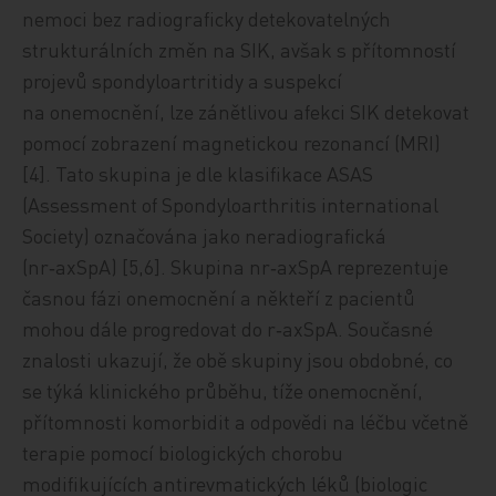
nemoci bez radiograficky detekovatelných
strukturálních změn na SIK, avšak s přítomností
projevů spondyloartritidy a suspekcí
na onemocnění, lze zánětlivou afekci SIK detekovat
pomocí zobrazení magnetickou rezonancí (MRI)
[4]. Tato skupina je dle klasifikace ASAS
(Assessment of Spondyloarthritis international
Society) označována jako neradiografická
(nr‑axSpA) [5,6]. Skupina nr‑axSpA reprezentuje
časnou fázi onemocnění a někteří z pacientů
mohou dále progredovat do r‑axSpA. Současné
znalosti ukazují, že obě skupiny jsou obdobné, co
se týká klinického průběhu, tíže onemocnění,
přítomnosti komorbidit a odpovědi na léčbu včetně
terapie pomocí biologických chorobu
modifikujících antirevmatických léků (biologic