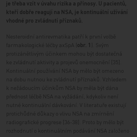
je třeba vzít v úvahu rizika a přínosy. U pacientů,
kteří dobře reagují na NSA, je kontinuální užívání
vhodné pro zvládnutí příznaků.
Nesteroidní antirevmatika patří k první volbě
farmakologické léčby axSpA (
obr. 1
). Svým
protizánětlivým účinkem mohou být dostatečná
ke zvládnutí aktivity a projevů onemocnění [35].
Kontinuální používání NSA by mělo být omezeno
na dobu nutnou ke zvládnutí příznaků. Vzhledem
k nežádoucím účinkům NSA by měla být dána
přednost léčbě NSA na vyžádání, kdykoliv není
nutné kontinuální dávkování. V literatuře existují
protichůdné důkazy o vlivu NSA na zmírnění
radiografické progrese [36-38]. Proto by mělo být
rozhodnutí o kontinuálním podávání NSA založeno