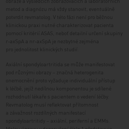
obraze a výsledcích zobrazovacích a laboratorních
metod a diagnózu má vždy stanovit, eventuálně
potvrdit revmatolog. V této fázi není pro běžnou
klinickou praxi nutné charakterizovat pacienta
pomocí kritérií ASAS, neboť detailní určení skupiny
r‑axSpA a nr‑axSpA je nezbytné zejména
pro jednolitost klinických studií.
Axiální spondyloartritida se může manifestovat
pod různými obrazy – značná heterogenita
onemocnění proto vyžaduje individuální přístup
k léčbě, jejíž nedílnou komponentou je sdílené
rozhodnutí lékaře s pacientem o vedení léčby.
Revmatolog musí reflektovat přítomnost
a závažnost rozdílných manifestací
spondyloartritidy – axiální, periferní a EMMs.
Malou úpravu v doporučení číslo 1 představuje