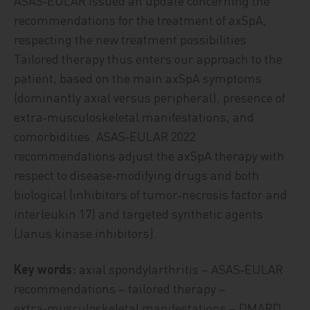
ASAS‑EULAR issued an update concerning the
recommendations for the treatment of axSpA,
respecting the new treatment possibilities.
Tailored therapy thus enters our approach to the
patient, based on the main axSpA symptoms
(dominantly axial versus peripheral), presence of
extra‑musculoskeletal manifestations, and
comorbidities. ASAS‑EULAR 2022
recommendations adjust the axSpA therapy with
respect to disease‑modifying drugs and both
biological (inhibitors of tumor‑necrosis factor and
interleukin 17) and targeted synthetic agents
(Janus kinase inhibitors).
Key words:
axial spondylarthritis – ASAS‑EULAR
recommendations – tailored therapy –
extra‑musculoskeletal manifestations – DMARD.