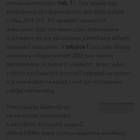
remise onemocnění (
tab. 1
). Tyto zásady byly
představeny již v doporučeních pro léčbu axSpA
z roku 2016 [11]. Při vytváření recentních
doporučení byla tato doporučení diskutována
a vzhledem ke své aktuálnosti ponechána během
hlasování beze změn. V
tabulce 1
jsou tyto zásady
uvedeny a v Doporučeních 2022 jsou řazeny
pod písmeny. Je nutné si uvědomit, že ani jeden
z těchto nadřazených principů nepřevyšuje ostatní,
a je nutné dbát na každý z nich při rozhodování
o léčbě nemocného.
První zásada klade důraz
na závažnost onemocnění
a variabilitu klinických projevů
včetně EMMs, které mohou negativně ovlivňovat