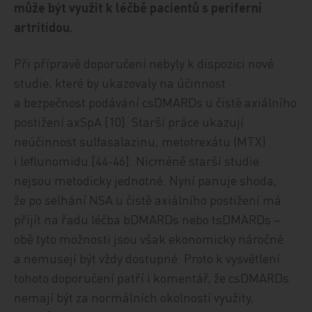
může být využit k léčbě pacientů s periferní
artritidou.
Při přípravě doporučení nebyly k dispozici nové
studie, které by ukazovaly na účinnost
a bezpečnost podávání csDMARDs u čistě axiálního
postižení axSpA [10]. Starší práce ukazují
neúčinnost sulfasalazinu, metotrexátu (MTX)
i leflunomidu [44-46]. Nicméně starší studie
nejsou metodicky jednotné. Nyní panuje shoda,
že po selhání NSA u čistě axiálního postižení má
přijít na řadu léčba bDMARDs nebo tsDMARDs –
obě tyto možnosti jsou však ekonomicky náročné
a nemusejí být vždy dostupné. Proto k vysvětlení
tohoto doporučení patří i komentář, že csDMARDs
nemají být za normálních okolností využity,