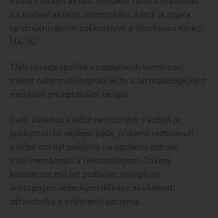
místo v terapii axSpA. Redukce zánětu má dopad
na snížení aktivity onemocnění, která je spjata
se strukturálním poškozením a zhoršenou funkcí
[14-16].
Třetí zásada spočívá v nezbytnosti kombinací
metod nefarmakologické léčby a farmakologických
možností pro optimální terapii.
Další zásadou v léčbě nemocných s axSpA je
poskytnutí co nejlepší péče, přičemž rozhodnutí
o léčbě má být založeno na společné dohodě
mezi nemocným a revmatologem. Takový
konsenzus má být podložen nejlepšími
dostupnými vědeckými důkazy, zkušeností
zdravotníka a preferencí pacienta.