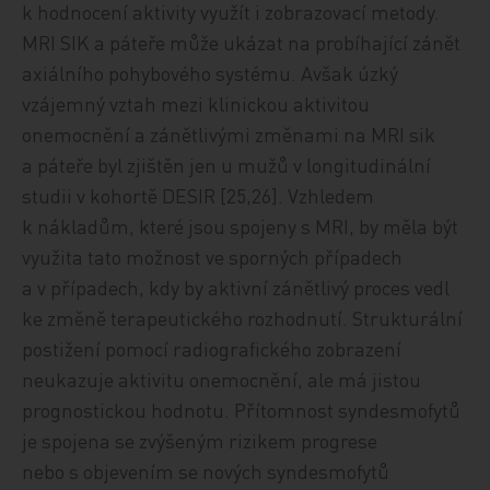
k hodnocení aktivity využít i zobrazovací metody.
MRI SIK a páteře může ukázat na probíhající zánět
axiálního pohybového systému. Avšak úzký
vzájemný vztah mezi klinickou aktivitou
onemocnění a zánětlivými změnami na MRI sik
a páteře byl zjištěn jen u mužů v longitudinální
studii v kohortě DESIR [25,26]. Vzhledem
k nákladům, které jsou spojeny s MRI, by měla být
využita tato možnost ve sporných případech
a v případech, kdy by aktivní zánětlivý proces vedl
ke změně terapeutického rozhodnutí. Strukturální
postižení pomocí radiografického zobrazení
neukazuje aktivitu onemocnění, ale má jistou
prognostickou hodnotu. Přítomnost syndesmofytů
je spojena se zvýšeným rizikem progrese
nebo s objevením se nových syndesmofytů