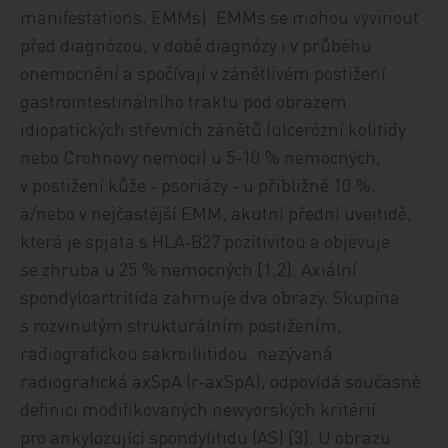
manifestations, EMMs). EMMs se mohou vyvinout
před diagnózou, v době diagnózy i v průběhu
onemocnění a spočívají v zánětlivém postižení
gastrointestinálního traktu pod obrazem
idiopatických střevních zánětů (ulcerózní kolitidy
nebo Crohnovy nemoci) u 5-10 % nemocných,
v postižení kůže - psoriázy - u přibližně 10 %,
a/nebo v nejčastější EMM, akutní přední uveitidě,
která je spjata s HLA‑B27 pozitivitou a objevuje
se zhruba u 25 % nemocných [1,2]. Axiální
spondyloartritida zahrnuje dva obrazy. Skupina
s rozvinutým strukturálním postižením,
radiografickou sakroiliitidou, nazývaná
radiografická axSpA (r‑axSpA), odpovídá současně
definici modifikovaných newyorských kritérií
pro ankylozující spondylitidu (AS) [3]. U obrazu