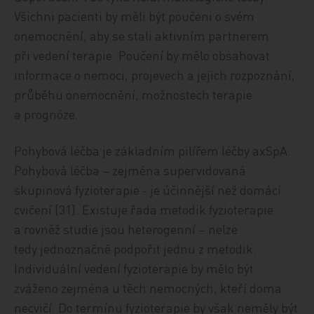
Všichni pacienti by měli být poučeni o svém
onemocnění, aby se stali aktivním partnerem
při vedení terapie. Poučení by mělo obsahovat
informace o nemoci, projevech a jejich rozpoznání,
průběhu onemocnění, možnostech terapie
a prognóze.
Pohybová léčba je základním pilířem léčby axSpA.
Pohybová léčba – zejména supervidovaná
skupinová fyzioterapie - je účinnější než domácí
cvičení [31]. Existuje řada metodik fyzioterapie
a rovněž studie jsou heterogenní – nelze
tedy jednoznačně podpořit jednu z metodik.
Individuální vedení fyzioterapie by mělo být
zváženo zejména u těch nemocných, kteří doma
necvičí. Do termínu fyzioterapie by však neměly být