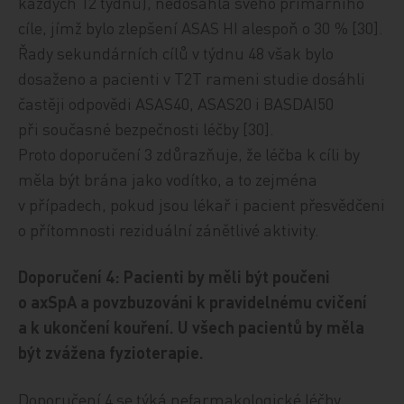
každých 12 týdnů), nedosáhla svého primárního
cíle, jímž bylo zlepšení ASAS HI alespoň o 30 % [30].
Řady sekundárních cílů v týdnu 48 však bylo
dosaženo a pacienti v T2T rameni studie dosáhli
častěji odpovědi ASAS40, ASAS20 i BASDAI50
při současné bezpečnosti léčby [30].
Proto doporučení 3 zdůrazňuje, že léčba k cíli by
měla být brána jako vodítko, a to zejména
v případech, pokud jsou lékař i pacient přesvědčeni
o přítomnosti reziduální zánětlivé aktivity.
Doporučení 4: Pacienti by měli být poučeni
o axSpA a povzbuzováni k pravidelnému cvičení
a k ukončení kouření. U všech pacientů by měla
být zvážena fyzioterapie.
Doporučení 4 se týká nefarmakologické léčby.