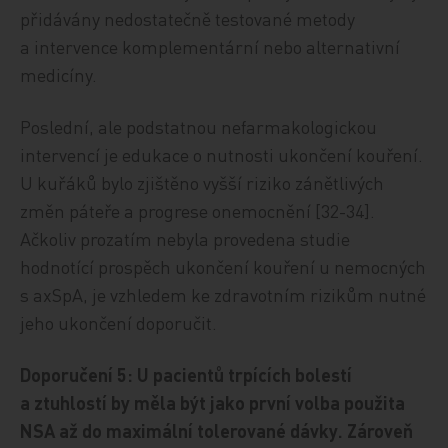
přidávány nedostatečně testované metody
a intervence komplementární nebo alternativní
medicíny.
Poslední, ale podstatnou nefarmakologickou
intervencí je edukace o nutnosti ukončení kouření.
U kuřáků bylo zjištěno vyšší riziko zánětlivých
změn páteře a progrese onemocnění [32-34].
Ačkoliv prozatím nebyla provedena studie
hodnotící prospěch ukončení kouření u nemocných
s axSpA, je vzhledem ke zdravotním rizikům nutné
jeho ukončení doporučit.
Doporučení 5: U pacientů trpících bolestí
a ztuhlostí by měla být jako první volba použita
NSA až do maximální tolerované dávky. Zároveň