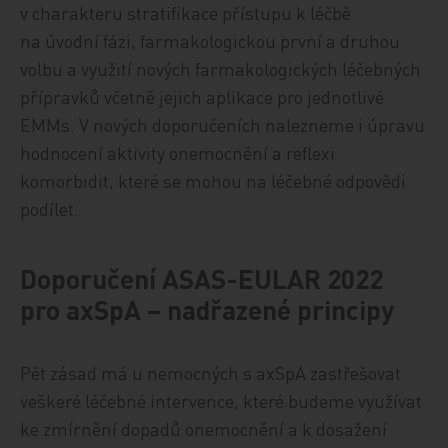
v charakteru stratifikace přístupu k léčbě
na úvodní fázi, farmakologickou první a druhou
volbu a využití nových farmakologických léčebných
přípravků včetně jejich aplikace pro jednotlivé
EMMs. V nových doporučeních nalezneme i úpravu
hodnocení aktivity onemocnění a reflexi
komorbidit, které se mohou na léčebné odpovědi
podílet.
Doporučení ASAS-EULAR 2022
pro axSpA – nadřazené principy
Pět zásad má u nemocných s axSpA zastřešovat
veškeré léčebné intervence, které budeme využívat
ke zmírnění dopadů onemocnění a k dosažení