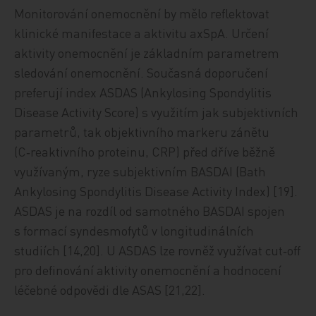
Monitorování onemocnění by mělo reflektovat
klinické manifestace a aktivitu axSpA. Určení
aktivity onemocnění je základním parametrem
sledování onemocnění. Současná doporučení
preferují index ASDAS (Ankylosing Spondylitis
Disease Activity Score) s využitím jak subjektivních
parametrů, tak objektivního markeru zánětu
(C‑reaktivního proteinu, CRP) před dříve běžně
využívaným, ryze subjektivním BASDAI (Bath
Ankylosing Spondylitis Disease Activity Index) [19].
ASDAS je na rozdíl od samotného BASDAI spojen
s formací syndesmofytů v longitudinálních
studiích [14,20]. U ASDAS lze rovněž využívat cut‑off
pro definování aktivity onemocnění a hodnocení
léčebné odpovědi dle ASAS [21,22].