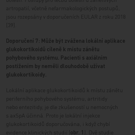
artropatií, včetně nefarmakologických postupů,
jsou rozepsány v doporučeních EULAR z roku 2018
[39].
Doporučení 7: Může být zvážena lokální aplikace
glukokortikoidů cíleně k místu zánětu
pohybového systému. Pacienti s axiálním
postižením by neměli dlouhodobě užívat
glukokortikoidy.
Lokální aplikace glukokortikoidů k místu zánětu
periferního pohybového systému, artritidy
nebo entezitidy, je dle zkušeností u nemocných
s axSpA účinná. Proto je lokální injekce
glukokortikoidů doporučována, i když chybí
evidence klinických studií (
obr. 1
). Dvě studie