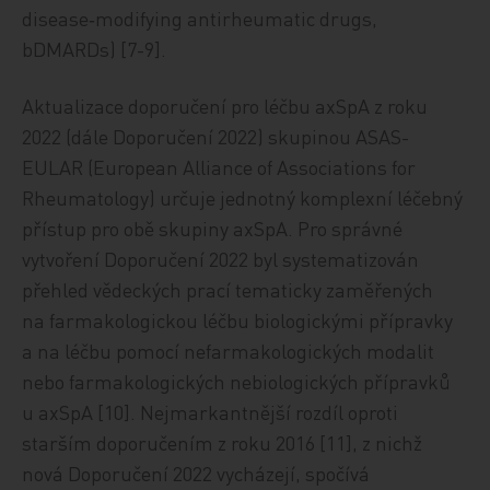
disease‑modifying antirheumatic drugs,
bDMARDs) [7-9].
Aktualizace doporučení pro léčbu axSpA z roku
2022 (dále Doporučení 2022) skupinou ASAS-
EULAR (Euro­pean Alliance of Associations for
Rheumatology) určuje jednotný komplexní léčebný
přístup pro obě skupiny axSpA. Pro správné
vytvoření Doporučení 2022 byl systematizován
přehled vědeckých prací tematicky zaměřených
na farmakologickou léčbu biologickými přípravky
a na léčbu pomocí nefarmakologických modalit
nebo farmakologických nebiologických přípravků
u axSpA [10]. Nejmarkantnější rozdíl oproti
starším doporučením z roku 2016 [11], z nichž
nová Doporučení 2022 vycházejí, spočívá