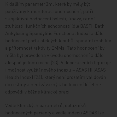
K dalším parametrům, které by měly být
používány k monitoraci onemocnění, patří
subjektivní hodnocení bolesti, únavy, ranní
ztuhlosti, funkčních schopností (dle BASFI, Bath
Ankylosing Spondylitis Functional Index) a dále
hodnocení počtu oteklých kloubů, spinální mobility
a přítomnosti/aktivity EMMs. Tato hodnocení by
měla být provedena v úvodu onemocnění a dále
alespoň jednou ročně [23]. V doporučeních figuruje
i možnost využití nového indexu – ASAS HI (ASAS
Health Index) [24], který není prozatím validován
do češtiny a není závazný k hodnocení léčebné
odpovědi v běžné klinické praxi.
Vedle klinických parametrů, dotazníků
hodnocených pacienty a vedle indexu ASDAS lze