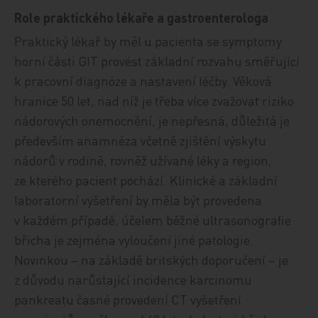
Role praktického lékaře a gastroenterologa
Praktický lékař by měl u pacienta se symptomy
horní části GIT provést základní rozvahu směřující
k pracovní diagnóze a nastavení léčby. Věková
hranice 50 let, nad níž je třeba více zvažovat riziko
nádorových onemocnění, je nepřesná, důležitá je
především anamnéza včetně zjištění výskytu
nádorů v rodině, rovněž užívané léky a region,
ze kterého pacient pochází. Klinické a základní
laboratorní vyšetření by měla být provedena
v každém případě, účelem běžné ultrasonografie
břicha je zejména vyloučení jiné patologie.
Novinkou – na základě britských doporučení – je
z důvodu narůstající incidence karcinomu
pankreatu časné provedení CT vyšetření