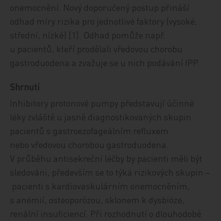
onemocnění. Nový doporučený postup přináší
odhad míry rizika pro jednotlivé faktory (vysoké,
střední, nízké) [1]. Odhad pomůže např.
u pacientů, kteří prodělali vředovou chorobu
gastroduodena a zvažuje se u nich podávání IPP.
Shrnutí
Inhibitory protonové pumpy představují účinné
léky zvláště u jasně diagnostikovaných skupin
pacientů s gas­tro­ezo­fa­geál­ním refluxem
nebo vředovou chorobou gastroduodena.
V průběhu antisekreční léčby by pacienti měli být
sledováni, především se to týká rizikových skupin –
pacienti s kardiovaskulárním onemocněním,
s anémií, osteoporózou, sklonem k dysbióze,
renální insuficiencí. Při rozhodnutí o dlouhodobé