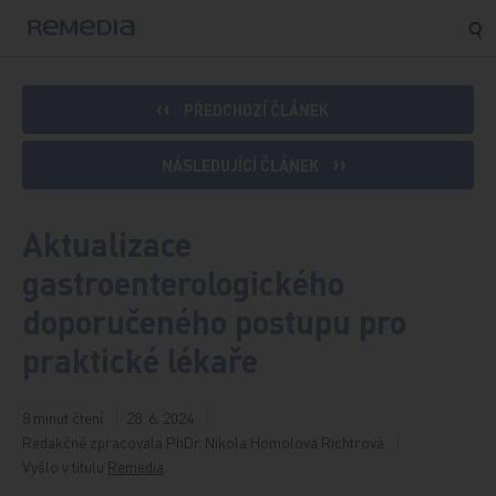
Přeskočit na obsah
PŘEDCHOZÍ ČLÁNEK
NÁSLEDUJÍCÍ ČLÁNEK
Aktualizace
gastroenterologického
doporučeného postupu pro
praktické lékaře
8 minut čtení
28. 6. 2024
Redakčně zpracovala PhDr. Nikola Homolová Richtrová
Vyšlo v titulu
Remedia