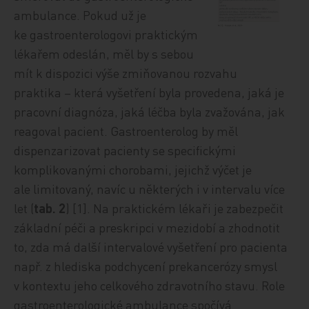
ambulance. Pokud už je
ke gastroenterologovi praktickým
lékařem odeslán, měl by s sebou
mít k dispozici výše zmiňovanou rozvahu
praktika – která vyšetření byla provedena, jaká je
pracovní diagnóza, jaká léčba byla zvažována, jak
reagoval pacient. Gastroenterolog by měl
dispenzarizovat pacienty se specifickými
komplikovanými chorobami, jejichž výčet je
ale limitovaný, navíc u některých i v intervalu více
let (
tab. 2
) [1]. Na praktickém lékaři je zabezpečit
základní péči a preskripci v mezidobí a zhodnotit
to, zda má další intervalové vyšetření pro pacienta
např. z hlediska podchycení prekancerózy smysl
v kontextu jeho celkového zdravotního stavu. Role
gastroenterologické ambulance spočívá