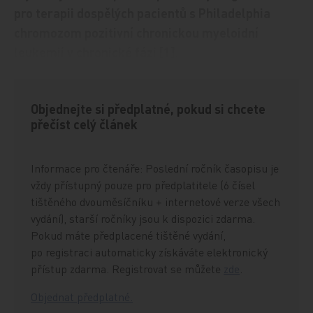
pro terapii dospělých pacientů s Philadelphia
chromozom pozitivní chronickou myeloidní
leukemií v chronické fázi [1].
Objednejte si předplatné, pokud si chcete
přečíst celý článek
Informace pro čtenáře: Poslední ročník časopisu je
vždy přístupný pouze pro předplatitele (6 čísel
tištěného dvouměsíčníku + internetové verze všech
vydání), starší ročníky jsou k dispozici zdarma.
Pokud máte předplacené tištěné vydání,
po registraci automaticky získáváte elektronický
přístup zdarma. Registrovat se můžete
zde
.
Objednat předplatné.