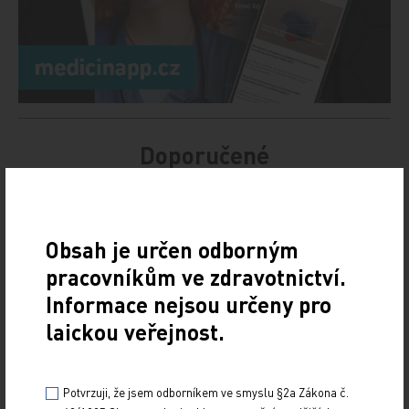
Doporučené
Kontrola kožního mazu v léčbě akné a nová
perspektiva
Obsah je určen odborným
29. 6. 2026
pracovníkům ve zdravotnictví.
Každoroční jarní sympozium European Academy of
Informace nejsou určeny pro
Dermatology and Venereology (EADV), které je
dynamickou platformou pro výměnu znalostí, spolupráci
laickou veřejnost.
a…
Zvýšená aktivita cholestatických enzymů
Potvrzuji, že jsem odborníkem ve smyslu §2a Zákona č.