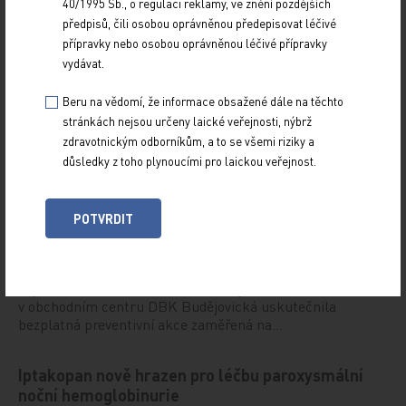
signalizuje více než jen jaterní onemocnění
40/1995 Sb., o regulaci reklamy, ve znění pozdějších
předpisů, čili osobou oprávněnou předepisovat léčivé
PRO PŘEDPLATITELE
přípravky nebo osobou oprávněnou léčivé přípravky
vydávat.
29. 6. 2026
Cholestáza je v dnešní době vnímána jako komplexní
Beru na vědomí, že informace obsažené dále na těchto
metabolicko‑zánětlivý syndrom s dopady na játra,
stránkách nejsou určeny laické veřejnosti, nýbrž
kardiovaskulární systém i celkové zdraví pacienta…
zdravotnickým odborníkům, a to se všemi riziky a
důsledky z toho plynoucími pro laickou veřejnost.
Světový den zdraví jater přenesl prevenci mezi
lidi
POTVRDIT
PRO PŘEDPLATITELE
29. 6. 2026
U příležitosti Světového dne zdraví jater se 22. dubna 2026
v obchodním centru DBK Budějovická uskutečnila
bezplatná preventivní akce zaměřená na…
Iptakopan nově hrazen pro léčbu paroxysmální
noční hemoglobinurie