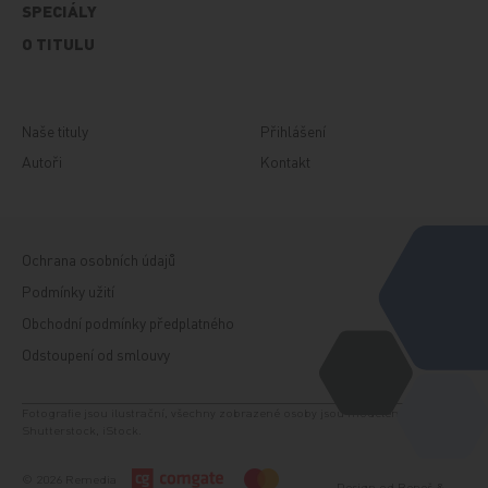
SPECIÁLY
O TITULU
Naše tituly
Přihlášení
Autoři
Kontakt
Ochrana osobních údajů
Podmínky užití
Obchodní podmínky předplatného
Odstoupení od smlouvy
Fotografie jsou ilustrační, všechny zobrazené osoby jsou modelem. Zdroj:
Shutterstock, iStock.
© 2026 Remedia
Design od
Beneš &