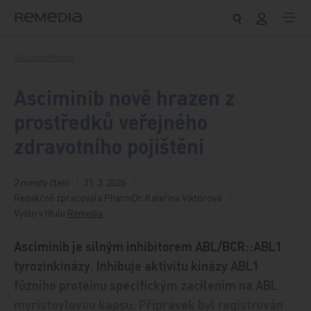
Přeskočit na obsah
Aktuality/Krátce
Asciminib nově hrazen z
prostředků veřejného
zdravotního pojištění
2 minuty čtení
31. 3. 2026
Redakčně zpracovala PharmDr. Kateřina Viktorová
Vyšlo v titulu
Remedia
Asciminib je silným inhibitorem ABL/BCR::ABL1
tyrozinkinázy. Inhibuje aktivitu kinázy ABL1
fúzního proteinu specifickým zacílením na ABL
myristoylovou kapsu. Přípravek byl registrován