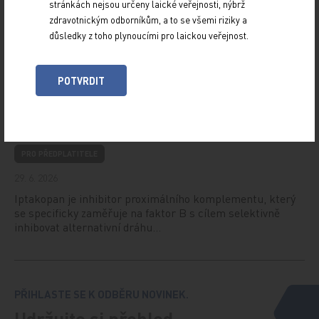
PRO PŘEDPLATITELE
stránkách nejsou určeny laické veřejnosti, nýbrž
zdravotnickým odborníkům, a to se všemi riziky a
29. 6. 2026
důsledky z toho plynoucími pro laickou veřejnost.
U příležitosti Světového dne zdraví jater se 22. dubna 2026
v obchodním centru DBK Budějovická uskutečnila
bezplatná preventivní akce zaměřená na…
POTVRDIT
Iptakopan nově hrazen pro léčbu paroxysmální
noční hemoglobinurie
PRO PŘEDPLATITELE
29. 6. 2026
Iptakopan je inhibitor proximálního komplementu, který
se specificky zaměřuje na faktor B s cílem selektivně
inhibovat alternativní dráhu…
PŘIHLASTE SE K ODBĚRU NOVINEK.
Udržujte si přehled