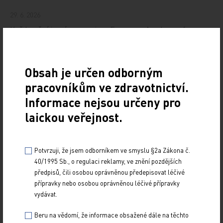
29. 6. 2026
Každoroční jarní sympozium European Academy of
Dermatology and Venereology (EADV), které je
dynamickou platformou pro výměnu znalostí, spolupráci
a…
Obsah je určen odborným
pracovníkům ve zdravotnictví.
Zvýšená aktivita cholestatických enzymů
signalizuje více než jen jaterní onemocnění
Informace nejsou určeny pro
laickou veřejnost.
PRO PŘEDPLATITELE
29. 6. 2026
Cholestáza je v dnešní době vnímána jako komplexní
Potvrzuji, že jsem odborníkem ve smyslu §2a Zákona č.
metabolicko‑zánětlivý syndrom s dopady na játra,
40/1995 Sb., o regulaci reklamy, ve znění pozdějších
kardiovaskulární systém i celkové zdraví pacienta…
předpisů, čili osobou oprávněnou předepisovat léčivé
přípravky nebo osobou oprávněnou léčivé přípravky
Světový den zdraví jater přenesl prevenci mezi
vydávat.
lidi
Beru na vědomí, že informace obsažené dále na těchto