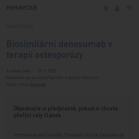
Přeskočit na obsah
Aktuality/Krátce
Biosimilární denosumab v
terapii osteoporózy
4 minuty čtení
29. 9. 2025
Redakčně zpracovala PharmDr. Kateřina Viktorová
Vyšlo v titulu
Remedia
Objednejte si předplatné, pokud si chcete
přečíst celý článek
Informace pro čtenáře: Poslední ročník časopisu je