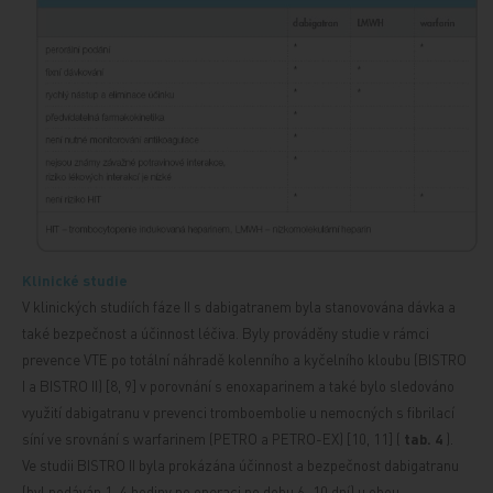
Klinické studie
V klinických studiích fáze II s dabigatranem byla stanovována dávka a
také bezpečnost a účinnost léčiva. Byly prováděny studie v rámci
prevence VTE po totální náhradě kolenního a kyčelního kloubu (BISTRO
I a BISTRO II) [8, 9] v porovnání s enoxaparinem a také bylo sledováno
využití dabigatranu v prevenci tromboembolie u nemocných s fibrilací
síní ve srovnání s warfarinem (PETRO a PETRO-EX) [10, 11] (
tab. 4
).
Ve studii BISTRO II byla prokázána účinnost a bezpečnost dabigatranu
(byl podáván 1–4 hodiny po operaci po dobu 6–10 dní) u obou