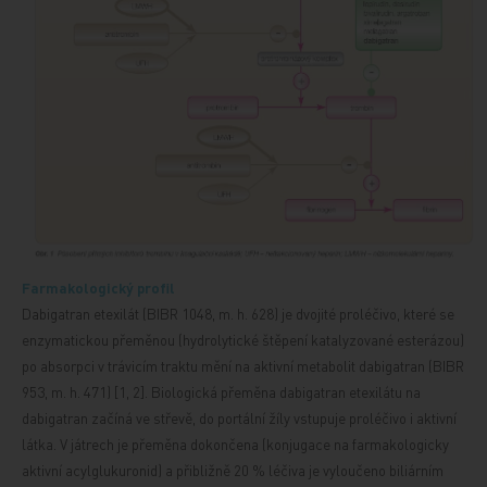
Farmakologický profil
Dabigatran etexilát (BIBR 1048, m. h. 628) je dvojité proléčivo, které se
enzymatickou přeměnou (hydrolytické štěpení katalyzované esterázou)
po absorpci v trávicím traktu mění na aktivní metabolit dabigatran (BIBR
953, m. h. 471) [1, 2]. Biologická přeměna dabigatran etexilátu na
dabigatran začíná ve střevě, do portální žíly vstupuje proléčivo i aktivní
látka. V játrech je přeměna dokončena (konjugace na farmakologicky
aktivní acylglukuronid) a přibližně 20 % léčiva je vyloučeno biliárním