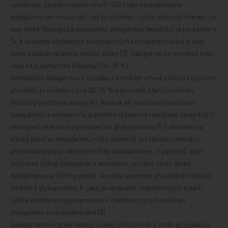
systémem. Systém cytochromu P-450 hraje v metabolismu
dabigatranu jen malou roli, což je výhodné – riziko lékových interakcí je
tedy nízké. Biologická dostupnost dabigatranu (etexilátu) je jen kolem 4
%, k dosažení potřebných plazmatických koncentrací léčiva je tedy
nutno podávat relativně vysoké dávky [3]. Dabigatran se poměrně málo
váže na plazmatické bílkoviny (34–35 %).
Vstřebávání dabigatranu v žaludku a v tenkém střevě závisí na kyselém
prostředí, je sníženo o cca 20–25 % u pacientů, kteří jsou léčeni
inhibitory protonové pumpy [4]. Naopak při současném podávání
dabigatranu a amiodaronu je
potřeba významně redukovat dávky kvů
li
nebezpečí interakce s přenašečem glyko
proteinu P. S ohledem na
dlouhý poločas amiodaronu může potenciál pro lékovou interakci
přetrvávat týdny po ukončení léčby amiodaronem. U pacientů, kteří
současně užívají dabigatran a amiodaron, je nutno snížit dávku
dabigatranu na 150 mg denně. Je nutná opatrnost při podávání silných
inhibitorů glykoproteinu P, jako je verapamil, klarithromycin a další.
Léčba inhibitorem glykoproteinu P chinidinem je při podávání
dabigatranu kontraindikována [5].
Dabigatran má rychlý nástup účinku (přibližně do 2 hodin po podání u