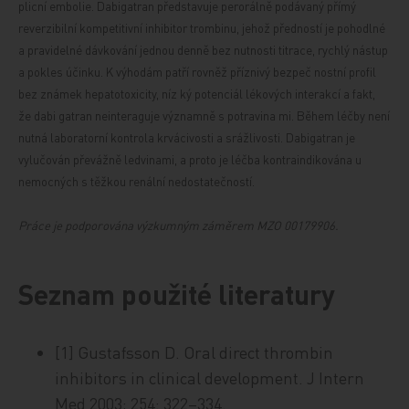
plicní embolie. Dabigatran představuje perorálně podávaný přímý
reverzibilní kompetitivní inhibitor trombinu, jehož předností je pohodlné
a pravidelné dávkování jednou denně bez nutnosti titrace, rychlý nástup
a pokles účinku. K výhodám patří rovněž příznivý bezpeč
nostní profil
bez známek hepatotoxicity, níz
ký potenciál lékových interakcí a fakt,
že dabi
gatran neinteraguje významně s potravina
mi. Během léčby není
nutná laboratorní kontrola krvácivosti a srážlivosti. Dabigatran je
vylučován převážně ledvinami, a proto je léčba kontraindikována u
nemocných s těžkou renální nedostatečností.
Práce je podporována výzkumným záměrem MZO 00179906.
Seznam použité literatury
[1] Gustafsson D. Oral direct thrombin
inhibitors in clinical development. J Intern
Med 2003; 254: 322–334.