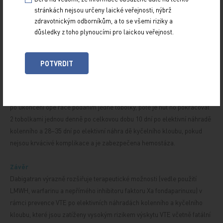
stránkách nejsou určeny laické veřejnosti, nýbrž
zdravotnickým odborníkům, a to se všemi riziky a
důsledky z toho plynoucími pro laickou veřejnost.
Na základě výše uvedených klinických studií je dabigatran indikován v
POTVRDIT
prevenci VTE po elektivní náhradě kolenního a kyčelního kloubu.
Doporučená dávka je 220 mg jednou denně. Užívají se 2 tobolky s obsa
hem 110 mg léčiva. Perorální léčbu je tře
ba zahájit během 1
–
4 hodin
po ukončení ope
race podáním jedné tobolky, poté je nut
no pokračovat
2 tobolkami jednou denně po celkovou dobu 10 dní po elektivní náhradě
kolenního a 28–35 dní po elektivní náhra
dě kyčelního kloubu, pokud
nejsou krvácivé komplikace a je zabezpečena hemostáza.
Závěr
Dabigatran výrazně rozšiřuje terapeutické možnosti (vedle použití
LMWH, warfarinu a nepřímého inhibitoru faktoru Xa fondaparinuxu) v
rámci prevence VTE po elektivních náhradách kolenního a kyčelního
kloubu, které jsou zatíženy vysokým rizikem výskytu VTE včetně fatální