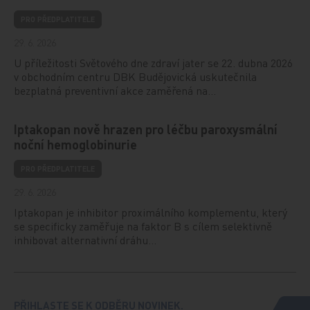
PRO PŘEDPLATITELE
29. 6. 2026
U příležitosti Světového dne zdraví jater se 22. dubna 2026
v obchodním centru DBK Budějovická uskutečnila
bezplatná preventivní akce zaměřená na…
Iptakopan nově hrazen pro léčbu paroxysmální
noční hemoglobinurie
PRO PŘEDPLATITELE
29. 6. 2026
Iptakopan je inhibitor proximálního komplementu, který
se specificky zaměřuje na faktor B s cílem selektivně
inhibovat alternativní dráhu…
PŘIHLASTE SE K ODBĚRU NOVINEK.