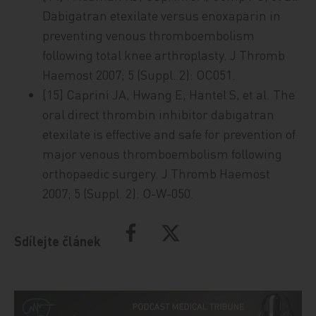
Dabigatran etexilate versus enoxaparin in
preventing venous thromboembolism
following total knee arthroplasty. J Thromb
Haemost 2007; 5 (Suppl. 2): OC051.
[15] Caprini JA, Hwang E, Hantel S, et al. The
oral direct thrombin inhibitor dabigatran
etexilate is effective and safe for prevention of
major venous thromboembolism following
orthopaedic surgery. J Thromb Haemost
2007; 5 (Suppl. 2): O-W-050.
Sdílejte článek