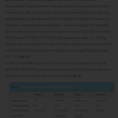
sledovaných skupin (elektivní náhrada kolenního
a kyčelního kloubu) v
závislosti na dávce. Dávka 300 mg a 450 mg denně byla účinnější, ale
její podávání bylo provázeno vyšším výskytem závažných krvácení ve
srovnání s enoxaparinem podávaným v dávce 40 mg denně. Optimální
denní dávka dabigatranu byla stanovena v rozmezí 100–300 mg denně
[9]. Ve studiích
PETRO a PETRO-EX byl dabigatran
v dáv-
ce 150 mg
dvakrát denně stejně účin
ný
j
ako
warfarin v terapii rizikových pacientů
s fibrilací síní, léčba byla dobře snášena
a bez projevů hepatotoxicity
[10, 11] (
tab. 5
).
V rámci rozsáhlého (více než 34 000 pacientů) programu klinických
studií RE-VOLUTION je sledována bezpečnost a účinnost dabigatranu v
pěti hlavních léčebných oblastech (viz také
tab. 6
)
: