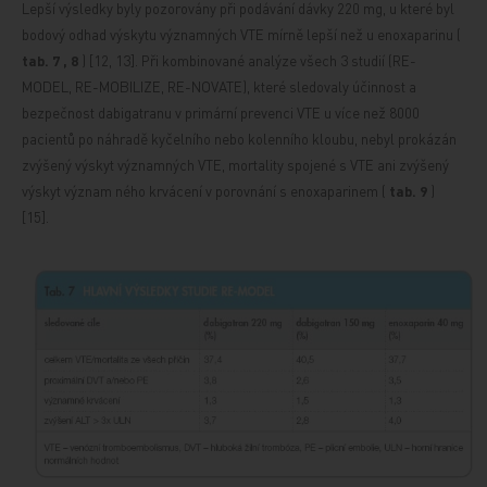
Lepší výsledky byly pozorovány při podávání dávky 220 mg, u které byl
bodový odhad výskytu významných VTE mírně lepší než u enoxaparinu (
tab. 7
,
8
) [12, 13]. Při kombinované analýze všech 3 studií (RE-
MODEL, RE-MOBILIZE, RE-NOVATE), které sledovaly účinnost a
bezpečnost dabigatranu v primární prevenci VTE u více než
8000
pacientů po náhradě kyčelního nebo kolenního kloubu, nebyl prokázán
zvýšený výskyt významných VTE, mortality spojené s VTE ani zvýšený
výskyt význam
ného krvácení v porovnání
s enoxaparinem (
tab. 9
)
[15].