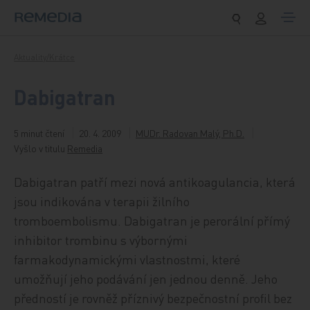
Přeskočit na obsah
Aktuality/Krátce
Dabigatran
5 minut čtení
20. 4. 2009
MUDr. Radovan Malý, Ph.D.
Vyšlo v titulu
Remedia
Dabigatran patří mezi nová antikoagulancia, která
jsou indikována v terapii žilního
tromboembolismu. Dabigatran je perorální přímý
inhibitor trombinu s výbornými
farmakodynamickými vlastnostmi, které
umožňují jeho podávání jen jednou denně. Jeho
předností je rovněž příznivý bezpečnostní profil bez