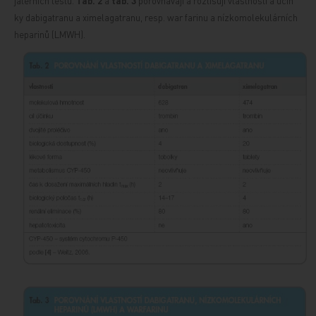
jaterních testů.
Tab. 2
a
tab.
3
porovnávají a rozlišují vlastnosti a účin
ky dabigatranu a ximelagatranu, resp. war
farinu a nízkomolekulárních
heparinů (LMWH).