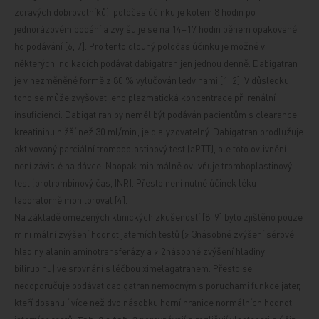
zdravých dobrovolníků), poločas účinku je kolem
8 hodin po
jednorázovém podání a zvy
šu
je se na 14–17 hodin během opakované
ho podávání [6, 7]. Pro tento dlouhý poločas účinku je možné v
některých indikacích podávat dabigatran jen jednou denně. Dabigatran
je v nezměněné formě z 80 % vylučován ledvinami [1, 2]. V důsledku
toho se může zvyšovat jeho plazmatická koncentrace při renální
insuficienci. Dabigat
ran by neměl být podáván pacientům
s clearance
kreatininu nižší než 30 ml/min; je dialyzovatelný. Dabigatran prodlužuje
aktivovaný parciální tromboplastinový test (aPTT), ale toto ovlivnění
není závislé na dávce. Naopak minimálně ovlivňuje tromboplastinový
test (protrombinový čas, INR). Přesto není nutné účinek léku
laboratorně monitorovat [4].
Na základě omezených klinických
zkušeností [8, 9] bylo zjištěno pouze
mini
mální zvýšení hodnot jaterních testů
(≥ 3násobné zvýšení sérové
hladiny alanin aminotransferázy a ≥ 2násobné zvýšení hladiny
bilirubinu) ve srovnání s léčbou ximelagatranem. Přesto se
nedoporučuje podávat dabigatran nemocným s poruchami funkce jater,
kteří dosahují více než dvojnásobku horní hranice normálních hodnot