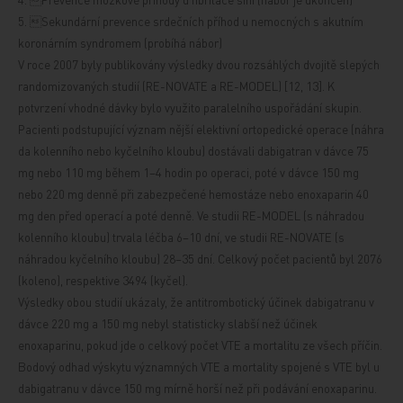
5.
Sekundární prevence srdečních příhod u nemocných s akutním
koronárním syndromem (probíhá nábor)
V roce 2007 byly publikovány výsledky dvou rozsáhlých dvojitě slepých
randomizovaných studií (RE-NOVATE a RE-MODEL) [12, 13]. K
potvrzení vhodné dávky bylo využito paralelního uspořádání skupin.
Pacienti podstupující význam
nější elektivní ortopedické operace
(náhra
da kolenního nebo kyčelního kloubu) dostávali dabigatran v dávce 75
mg nebo 110 mg během 1–4 hodin po operaci, poté v dávce 150 mg
nebo 220 mg denně při zabezpečené hemostáze nebo
enoxaparin 40
mg den před operací
a poté denně. Ve studii RE-MODEL (s náhradou
kolenního kloubu) trvala léčba 6–10 dní, ve studii RE-NOVATE (s
náhradou kyčelního kloubu) 28–35 dní. Celkový počet pacientů byl 2076
(koleno), respektive 3494 (kyčel).
Výsledky obou studií ukázaly, že antitrombotický účinek dabigatranu v
dávce 220 mg a 150 mg nebyl statisticky slabší než účinek
enoxaparinu, pokud jde o celkový počet VTE a mortalitu ze všech příčin.
Bodový odhad výskytu významných VTE a mortality spojené s VTE byl u
dabigatranu v dávce 150 mg mírně horší než při podávání enoxaparinu.