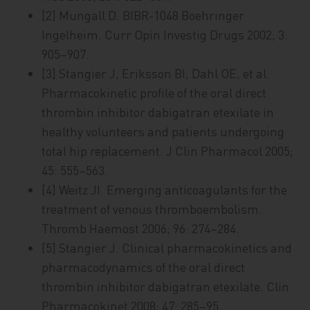
[2] Mungall D. BIBR-1048 Boehringer
Ingelheim. Curr Opin Investig Drugs 2002; 3:
905–907.
[3] Stangier J, Eriksson BI, Dahl OE, et al.
Pharmacokinetic profile of the oral direct
thrombin inhibitor dabigatran etexilate in
healthy volunteers and patients undergoing
total hip replacement. J Clin Pharmacol 2005;
45: 555–563.
[4] Weitz JI. Emerging anticoagulants for the
treatment of venous thromboembolism.
Thromb Haemost 2006; 96: 274–284.
[5] Stangier J. Clinical pharmacokinetics and
pharmacodynamics of the oral direct
thrombin inhibitor dabigatran etexilate. Clin
Pharmacokinet 2008; 47: 285–95.