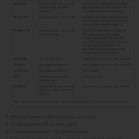
1. Primární prevence VTE (studie jsou ukončeny)
2. Léčba akutního VTE (probíhá nábor)
3. Sekundární prevence VTE (probíhá nábor)
4. Prevence mozkové příhody u fibrilace síní (nábor je ukončen)