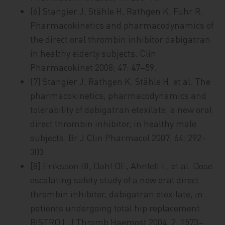
[6] Stangier J, Stähle H, Rathgen K, Fuhr R.
Pharmacokinetics and pharmacodynamics of
the direct oral thrombin inhibitor dabigatran
in healthy elderly subjects. Clin
Pharmacokinet 2008; 47: 47–59.
[7] Stangier J, Rathgen K, Stähle H, et al. The
pharmacokinetics, pharmacodynamics and
tolerability of dabigatran etexilate, a new oral
direct thrombin inhibitor, in healthy male
subjects. Br J Clin Pharmacol 2007; 64: 292–
303.
[8] Eriksson BI, Dahl OE, Ahnfelt L, et al. Dose
escalating safety study of a new oral direct
thrombin inhibitor, dabigatran etexilate, in
patients undergoing total hip replacement:
BISTRO I. J Thromb Haemost 2004; 2: 1573–