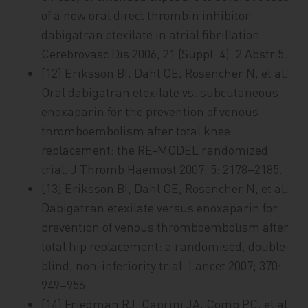
of a new oral direct thrombin inhibitor
dabigatran etexilate in atrial fibrillation.
Cerebrovasc Dis 2006; 21 (Suppl. 4): 2 Abstr 5.
[12] Eriksson BI, Dahl OE, Rosencher N, et al.
Oral dabigatran etexilate vs. subcutaneous
enoxaparin for the prevention of venous
thromboembolism after total knee
replacement: the RE-MODEL randomized
trial. J Thromb Haemost 2007; 5: 2178–2185.
[13] Eriksson BI, Dahl OE, Rosencher N, et al.
Dabigatran etexilate versus enoxaparin for
prevention of venous thromboembolism after
total hip replacement: a randomised, double-
blind, non-inferiority trial. Lancet 2007; 370:
949–956.
[14] Friedman RJ, Caprini JA, Comp PC, et al.