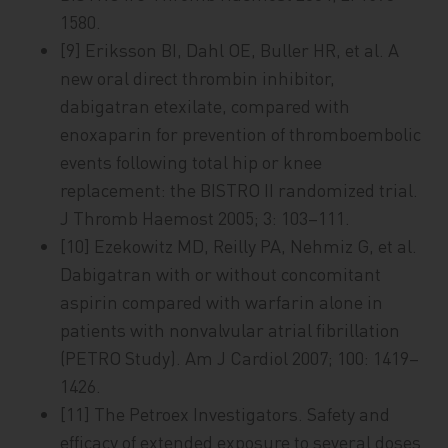
1580.
[9] Eriksson BI, Dahl OE, Buller HR, et al. A
new oral direct thrombin inhibitor,
dabigatran etexilate, compared with
enoxaparin for prevention of thromboembolic
events following total hip or knee
replacement: the BISTRO II randomized trial.
J Thromb Haemost 2005; 3: 103–111.
[10] Ezekowitz MD, Reilly PA, Nehmiz G, et al.
Dabigatran with or without concomitant
aspirin compared with warfarin alone in
patients with nonvalvular atrial fibrillation
(PETRO Study). Am J Cardiol 2007; 100: 1419–
1426.
[11] The Petroex Investigators. Safety and
efficacy of extended exposure to several doses