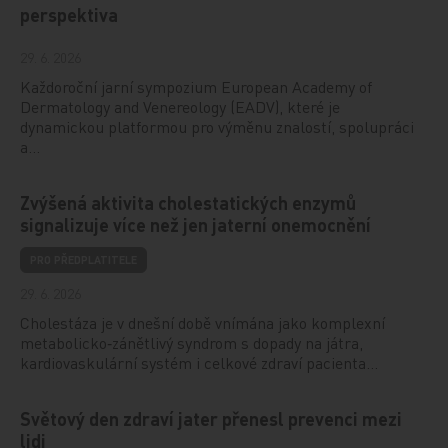
perspektiva
29. 6. 2026
Každoroční jarní sympozium European Academy of
Dermatology and Venereology (EADV), které je
dynamickou platformou pro výměnu znalostí, spolupráci
a…
Zvýšená aktivita cholestatických enzymů
signalizuje více než jen jaterní onemocnění
PRO PŘEDPLATITELE
29. 6. 2026
Cholestáza je v dnešní době vnímána jako komplexní
metabolicko‑zánětlivý syndrom s dopady na játra,
kardiovaskulární systém i celkové zdraví pacienta…
Světový den zdraví jater přenesl prevenci mezi
lidi