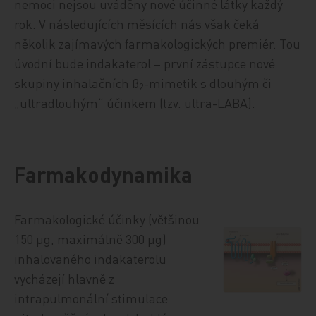
nemoci nejsou uváděny nové účinné látky každý
rok. V následujících měsících nás však čeká
několik zajímavých farmakologických premiér. Tou
úvodní bude indakaterol – první zástupce nové
skupiny inhalačních β
-mimetik s dlouhým či
2
„ultradlouhým“ účinkem (tzv. ultra-LABA).
Farmakodynamika
Farmakologické účinky (většinou
150 µg, maximálně 300 µg)
inhalovaného indakaterolu
vycházejí hlavně z
intrapulmonální stimulace