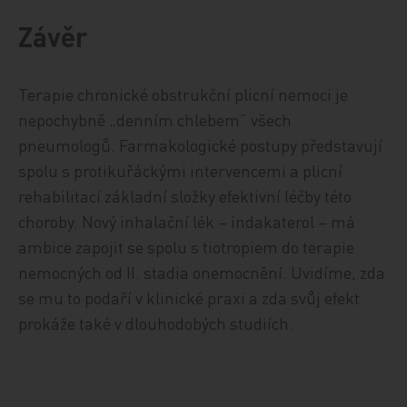
Závěr
Terapie chronické obstrukční plicní nemoci je
nepochybně „denním chlebem“ všech
pneumologů. Farmakologické postupy představují
spolu s protikuřáckými intervencemi a plicní
rehabilitací základní složky efektivní léčby této
choroby. Nový inhalační lék – indakaterol – má
ambice zapojit se spolu s tiotropiem do terapie
nemocných od II. stadia onemocnění. Uvidíme, zda
se mu to podaří v klinické praxi a zda svůj efekt
prokáže také v dlouhodobých studiích.