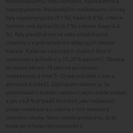
bronchospasmu, třesu končetin, hypokalemie a
hyperglykemie. Nejčastějšími nežádoucími účinky
byly nazofaryngitida (9,1 %), kašel (6,8 %), infekce
horních cest dýchacích (6,2 %) a bolest hlavy (4,8
%). Byly převážně mírné nebo středně silné
intenzity a s pokračováním léčby jejich četnost
klesala. Kašel se v klinických studiích fáze III
vyskytoval v průměru u 17–20 % pacientů. Obvykle
se objevil během 15 sekund po inhalaci
indakaterolu a trval 5–10 sekund (déle u žen a
aktivních kuřáků). Zajímavým faktem je, že
postinhalační kašlání nemocní velmi dobře snášeli
a jen v 6,8 % případů ho hlásili jako nežádoucí
projev medikace a u nikoho z nich nevedlo k
ukončení studie. Navíc nebylo prokázáno, že by
kašel po inhalaci byl asociován s