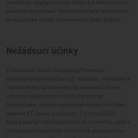
medikace, zlepšení kvality života a k redukci počtu
akutních exacerbací. Bronchodilatační ani ostatní
terapeutické účinky nezávisely na době podání.
Nežádoucí účinky
Z klinických studií nevyplývá přítomnost
významného prodloužení QT intervalu. Vzhledem k
intrakardiální přítomnosti β
-receptorů však s
2
určitými nežádoucími účinky lze počítat
(tachykardie, elevace systolického krevního tlaku,
deprese ST úseku a oploštění T vlny na EKG).
Stejně jako při léčbě ostatními β
-mimetiky, také u
2
indakaterolu teoreticky hrozí vznik paradoxního