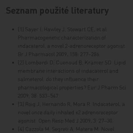
Seznam použité literatury
[1] Sayer I, Hawley J, Stewart CE, et al.
Pharmacogenetic characterization of
indacaterol, a novel 2-adrenoreceptor agonist.
Br J Pharmacol 2009; 158: 277–286.
[2] Lombardi D, Cuenoud B, Krämer SD. Lipid
membrane interactions of indacaterol and
salmeterol: do they influence their
pharmacological properties? Eur J Pharm Sci
2009; 38: 533–547.
[3] Roig J, Hernando R, Mora R. Indacaterol, a
novel once daily inhaled ≤2 adrenoreceptor
agonist. Open Resp Med J 2009; 3: 27–30.
[4] Cazzola M, Segreti A, Matera M. Novel