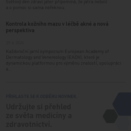
Světový den zdraví jater připomíná, že játra nebolí
a o pomoc si sama neřeknou.
Kontrola kožního mazu v léčbě akné a nová
perspektiva
29. 6. 2026
Každoroční jarní sympozium European Academy of
Dermatology and Venereology (EADV), které je
dynamickou platformou pro výměnu znalostí, spolupráci
a…
PŘIHLASTE SE K ODBĚRU NOVINEK.
Udržujte si přehled
ze světa medicíny a
zdravotnictví.