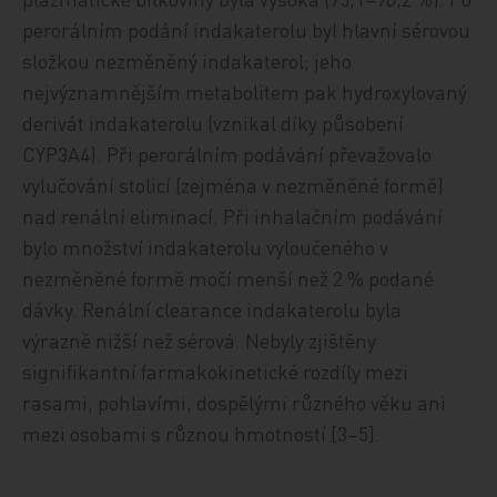
perorálním podání indakaterolu byl hlavní sérovou
složkou nezměněný indakaterol; jeho
nejvýznamnějším metabolitem pak hydroxylovaný
derivát indakaterolu (vznikal díky působení
CYP3A4). Při perorálním podávání převažovalo
vylučování stolicí (zejména v nezměněné formě)
nad renální eliminací. Při inhalačním podávání
bylo množství indakaterolu vyloučeného v
nezměněné formě močí menší než 2 % podané
dávky. Renální clearance indakaterolu byla
výrazně nižší než sérová. Nebyly zjištěny
signifikantní farmakokinetické rozdíly mezi
rasami, pohlavími, dospělými různého věku ani
mezi osobami s různou hmotností [3–5].