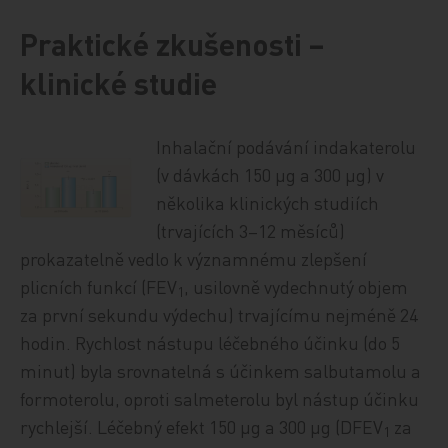
Praktické zkušenosti –
klinické studie
Inhalační podávání indakaterolu
(v dávkách 150 µg a 300 µg) v
několika klinických studiích
(trvajících 3–12 měsíců)
prokazatelně vedlo k významnému zlepšení
plicních funkcí (FEV
, usilovně vydechnutý objem
1
za první sekundu výdechu) trvajícímu nejméně 24
hodin. Rychlost nástupu léčebného účinku (do 5
minut) byla srovnatelná s účinkem salbutamolu a
formoterolu, oproti salmeterolu byl nástup účinku
rychlejší. Léčebný efekt 150 µg a 300 µg (DFEV
za
1