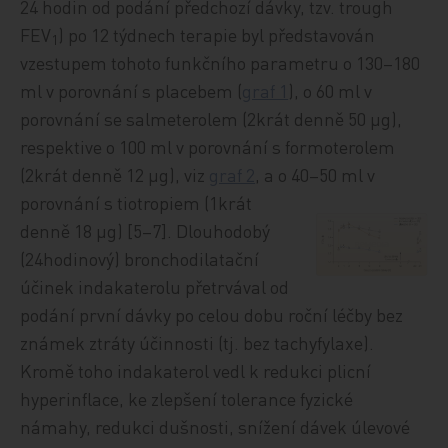
24 hodin od podání předchozí dávky, tzv. trough
FEV
) po 12 týdnech terapie byl představován
1
vzestupem tohoto funkčního parametru o 130–180
ml v porovnání s placebem (
graf 1
), o 60 ml v
porovnání se salmeterolem (2krát denně 50 µg),
respektive o 100 ml v porovnání s formoterolem
(2krát denně 12 µg), viz
graf 2
, a o 40–50 ml v
porovnání s
tiotropiem (1krát
denně 18 µg) [5–7]. Dlouhodobý
(24hodinový) bronchodilatační
účinek indakaterolu přetrvával od
podání první dávky po celou dobu roční léčby bez
známek ztráty účinnosti (tj. bez tachyfylaxe).
Kromě toho indakaterol vedl k redukci plicní
hyperinflace, ke zlepšení tolerance fyzické
námahy, redukci dušnosti, snížení dávek úlevové