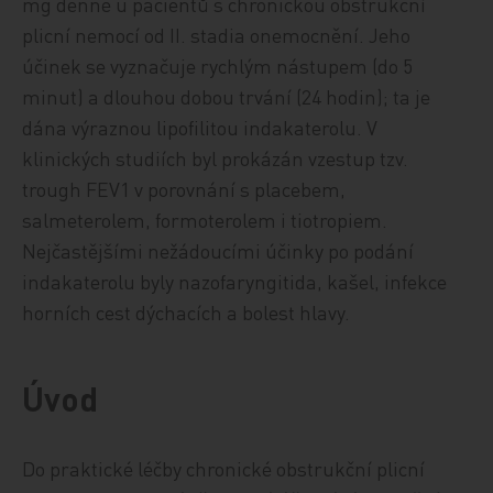
mg denně u pacientů s chronickou obstrukční
plicní nemocí od II. stadia onemocnění. Jeho
účinek se vyznačuje rychlým nástupem (do 5
minut) a dlouhou dobou trvání (24 hodin); ta je
dána výraznou lipofilitou indakaterolu. V
klinických studiích byl prokázán vzestup tzv.
trough FEV1 v porovnání s placebem,
salmeterolem, formoterolem i tiotropiem.
Nejčastějšími nežádoucími účinky po podání
indakaterolu byly nazofaryngitida, kašel, infekce
horních cest dýchacích a bolest hlavy.
Úvod
Do praktické léčby chronické obstrukční plicní