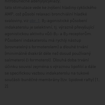
nitrobuněčné adenylylcyklázy;
tato stimulace vede ke zvýšení hladiny cyklického
AMP, což působí relaxaci bronchiální hladké
svaloviny, viz
obr. 1
. β
-agonistické působení
2
indakaterolu je selektivní, tj. výrazně převyšující
agonistickou aktivitu vůči β
- a β
-receptorům.
1
3
Působení indakaterolu má rychlý nástup
(srovnatelný s formoterolem) a dlouhé trvání
(minimálně dvakrát déle než dosud používaný
salmeterol či formoterol). Dlouhá doba trvání
účinku souvisí zejména s výraznou lipofilií a dále
se specifickou vazbou indakaterolu na tukové
součásti buněčné membrány (tzv. lipidové rafty) [1,
2].