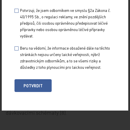
inhalační bronchodilatační léčbě obstrukce
Potvrzuji, že jsem odborníkem ve smyslu §2a Zákona č.
dýchacích cest u dospělých pacientů s chronickou
40/1995 Sb., o regulaci reklamy, ve znění pozdějších
předpisů, čili osobou oprávněnou předepisovat léčivé
obstrukční plicní nemocí od II. klinického stadia (tj.
přípravky nebo osobou oprávněnou léčivé přípravky
při poklesu postbronchodilatačního FEV
pod 80 %
1
vydávat.
náležitých hodnot). Nejedná se o úlevový lék.
Indakaterol zatím není indikován u bronchiálního
Beru na vědomí, že informace obsažené dále na těchto
stránkách nejsou určeny laické veřejnosti, nýbrž
astmatu.
zdravotnickým odborníkům, a to se všemi riziky a
důsledky z toho plynoucími pro laickou veřejnost.
Bylo prokázáno, že jednoduché dávkovací režimy
zlepšují compliance pacienta. Rovněž u
POTVRDIT
indakaterolu se dá vzhledem k dávkování 1krát
denně předpokládat lepší adherence pacientů k
léčbě než při užívání léčiv s komplikovanými
dávkovacími schématy [8].