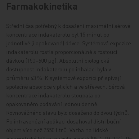
Farmakokinetika
Střední čas potřebný k dosažení maximální sérové
koncentrace indakaterolu byl 15 minut po
jednotlivé (i opakované) dávce. Systémová expozice
indakaterolu rostla proporcionálně s rostoucí
dávkou (150–600 µg). Absolutní biologická
dostupnost indakaterolu po inhalaci byla v
průměru 43 %. K systémové expozici přispívají
společně absorpce v plicích a ve střevech. Sérová
koncentrace indakaterolu stoupala po
opakovaném podávání jednou denně.
Rovnovážného stavu bylo dosaženo do dvou týdnů.
Po intravenózní aplikaci dosahoval distribuční
objem více než 2550 litrů. Vazba na lidské
plazmatické bílkoviny byla vysoká (95,1–96,2 %). Po