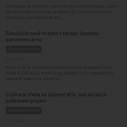
Iptakopan je inhibitor proximálního komplementu, který
se specificky zaměřuje na faktor B s cílem selektivně
inhibovat alternativní dráhu…
Ribociklib nově hrazen v terapii časného
karcinomu prsu
PRO PŘEDPLATITELE
29. 6. 2026
Ribociklib je selektivní inhibitor cyklin‑dependentních
kináz (CDK) 4 a 6, které hrají zásadní roli v signalizační
kaskádě vedoucí k buněčné…
O játra je třeba se zajímat dřív, než se jejich
poškození projeví
PRO PŘEDPLATITELE
29. 6. 2026