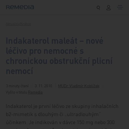
Přeskočit na obsah
Aktuality/Krátce
Indakaterol maleát – nové
léčivo pro nemocné s
chronickou obstrukční plicní
nemocí
3 minuty čtení
3. 11. 2010
MUDr. Vladimír Koblížek
Vyšlo v titulu
Remedia
Indakaterol je první léčivo ze skupiny inhalačních
b2-mimetik s dlouhým či „ultradlouhým“
účinkem. Je indikován v dávce 150 mg nebo 300