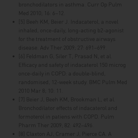
bronchodilators in asthma. Curr Op Pulm
Med 2010; 16: 6–12.
[5] Beeh KM, Beier J. Indacaterol, a novel
inhaled, once-daily, long-acting b2-agonist
for the treatment of obstructive airways
disease. Adv Ther 2009; 27: 691–699.
[6] Feldman G, Siler T, Prasad N, et al.
Efficacy and safety of indacaterol 150 microg
once-daily in COPD: a double-blind,
randomised, 12-week study. BMC Pulm Med
2010 Mar 8; 10: 11.
[7] Beier J, Beeh KM, Brookman L, et al.
Bronchodilator effects of indacaterol and
formoterol in patiens with COPD. Pulm
Pharm Ther 2009; 82: 492–496.
[8] Claxton AJ, Cramer J, Pierce CA. A