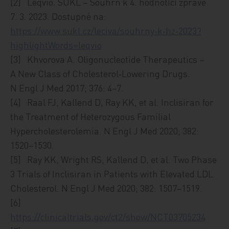
[2] Leqvio. SÚKL – Souhrn k 4. hodnotící zprávě
7. 3. 2023. Dostupné na:
https://www.sukl.cz/leciva/souhrny‑k‑hz‑2023?
highlightWords=leqvio
[3] Khvorova A. Oligonucleotide Therapeutics –
A New Class of Cholesterol‑Lowering Drugs.
N Engl J Med 2017; 376: 4−7.
[4] Raal FJ, Kallend D, Ray KK, et al. Inclisiran for
the Treatment of Heterozygous Familial
Hypercholesterolemia. N Engl J Med 2020; 382:
1520−1530.
[5] Ray KK, Wright RS, Kallend D, et al. Two Phase
3 Trials of Inclisiran in Patients with Elevated LDL
Cholesterol. N Engl J Med 2020; 382: 1507−1519.
[6]
https://clinicaltrials.gov/ct2/show/NCT03705234