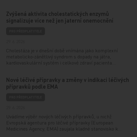
Zvýšená aktivita cholestatických enzymů
signalizuje více než jen jaterní onemocnění
PRO PŘEDPLATITELE
29. 6. 2026
Cholestáza je v dnešní době vnímána jako komplexní
metabolicko‑zánětlivý syndrom s dopady na játra,
kardiovaskulární systém i celkové zdraví pacienta…
Nové léčivé přípravky a změny v indikaci léčivých
přípravků podle EMA
PRO PŘEDPLATITELE
29. 6. 2026
Uvádíme výběr nových léčivých přípravků, u nichž
Evropská agentura pro léčivé přípravky (European
Medicines Agency, EMA) zaujala kladné stanovisko k…