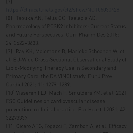
[7]
https://clinicaltrials.gov/ct2/show/NCT05030428
[8] Tsouka AN, Tellis CC, Tselepis AD.
Pharmacology of PCSK9 Inhibitors: Current Status
and Future Perspectives. Curr Pharm Des 2018;
24: 3622−3633.
[9] Ray KK, Molemans B, Marieke Schoonen W, et
al. EU‑Wide Cross‑Sectional Observational Study of
Lipid‑Modifying Therapy Use in Secondary and
Primary Care: the DA VINCI study. Eur J Prev
Cardiol 2021; 11: 1279−1289.
[10] Visseren FLJ, Mach F, Smulders YM, et al. 2021
ESC Guidelines on cardiovascular disease
prevention in clinical practice. Eur Heart J 2021; 42:
32273337.
[11] Cicero AFG, Fogacci F, Zambon A, et al. Efficacy