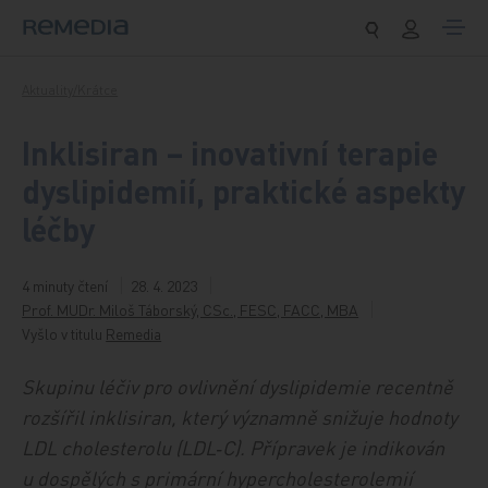
Přeskočit na obsah
Aktuality/Krátce
Inklisiran – inovativní terapie
dyslipidemií, praktické aspekty
léčby
4 minuty čtení
28. 4. 2023
Prof. MUDr. Miloš Táborský, CSc., FESC, FACC, MBA
Vyšlo v titulu
Remedia
Skupinu léčiv pro ovlivnění dyslipidemie recentně
rozšířil inklisiran, který významně snižuje hodnoty
LDL cholesterolu (LDL‑C). Přípravek je indikován
u dospělých s primární hypercholesterolemií