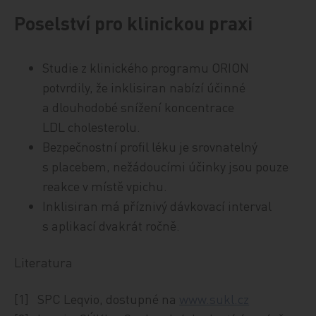
Poselství pro klinickou praxi
Studie z klinického programu ORION
potvrdily, že inklisiran nabízí
účinné
a dlouhodobé snížení koncentrace
LDL cholesterolu
.
Bezpečnostní profil léku je srovnatelný
s placebem
, nežádoucími účinky jsou pouze
reakce v místě vpichu.
Inklisiran má
příznivý dávkovací interval
s aplikací dvakrát ročně.
Literatura
[1] SPC Leqvio, dostupné na
www.sukl.cz