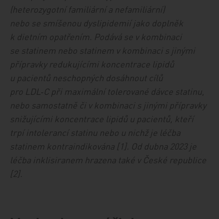
(heterozygotní familiární a nefamiliární)
nebo se smíšenou dyslipidemií jako doplněk
k dietním opatřením. Podává se v kombinaci
se statinem nebo statinem v kombinaci s jinými
přípravky redukujícími koncentrace lipidů
u pacientů neschopných dosáhnout cílů
pro LDL‑C při maximální tolerované dávce statinu,
nebo samostatně či v kombinaci s jinými přípravky
snižujícími koncentrace lipidů u pacientů, kteří
trpí intolerancí statinu nebo u nichž je léčba
statinem kontraindikována [1]. Od dubna 2023 je
léčba inklisiranem hrazena také v České republice
[2].