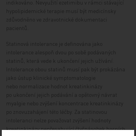
indikováno. Nevyužití ezetimibu v rámci stávající
hypolipidemické terapie musí být medicínsky
zdůvodněno ve zdravotnické dokumentaci
pacientů.
Statinová intolerance je definována jako
intolerance ale­spoň dvou po sobě podávaných
statinů, která vede k ukončení jejich užívání.
Intolerance obou statinů musí pak být prokázána
jako ústup klinické symptomatologie
nebo normalizace hodnot kreatinkinázy
po ukončení jejich podávání a opětovný návrat
myalgie nebo zvýšení koncentrace kreatinkinázy
po znovuzahájení této léčby. Za statinovou
intoleranci nelze považovat zvýšení hodnoty
kreatinkinázy nepřesahující čtyřnásobek horních