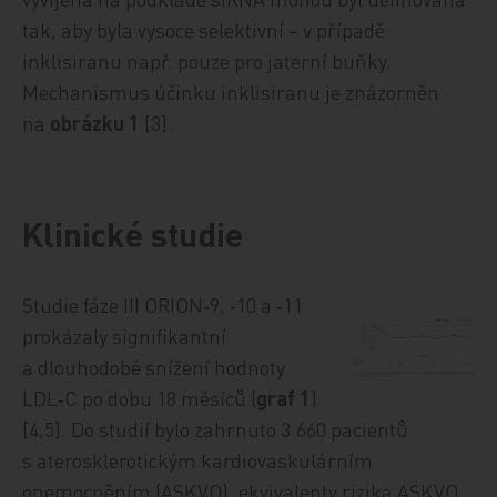
tak, aby byla vysoce selektivní − v případě
inklisiranu např. pouze pro jaterní buňky.
Mechanismus účinku inklisiranu je znázorněn
na
obrázku 1
[3].
Klinické studie
Studie fáze III ORION‑9, ‑10 a ‑11
prokázaly signifikantní
a dlouhodobé snížení hodnoty
LDL‑C po dobu 18 měsíců (
graf 1
)
[4,5]. Do studií bylo zahrnuto 3 660 pacientů
s aterosklerotickým kardiovaskulárním
onemocněním (ASKVO), ekvivalenty rizika ASKVO