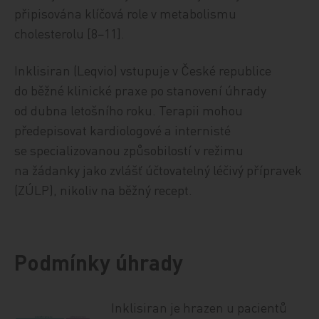
připisována klíčová role v metabolismu
cholesterolu [8−11].
Inklisiran (Leqvio) vstupuje v České republice
do běžné klinické praxe po stanovení úhrady
od dubna letošního roku. Terapii mohou
předepisovat kardiologové a internisté
se specializovanou způsobilostí v režimu
na žádanky jako zvlášť účtovatelný léčivý přípravek
(ZÚLP), nikoliv na běžný recept.
Podmínky úhrady
Inklisiran je hrazen u pacientů