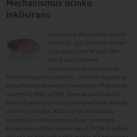
Mechanismus účinku
inklisiranu
Inklisiran je dlouhodobě známá
molekula, jejíž účinek je založen
na principu interference RNA.
Jedná se o přirozeně
se vyskytující buněčný proces,
který tlumí genovou expresi. Uvedená regulace je
zprostředkována malými molekulami RNA (small
interfering RNA, siRNA), které se naváží na tzv.
RNA indukovaný umlčující komplex (RNA induced
silencing complex, RISC) a přeruší translaci
a syntézu určitého proteinu (např. proprotein
konvertázy subtilisin/kexin typu 9, PCSK9). Léčiva
vyvíjená na podkladě siRNA mohou být definována