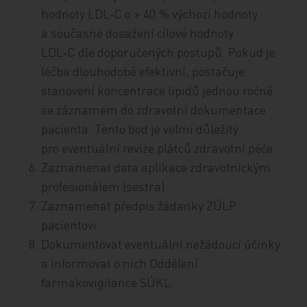
hodnoty LDL‑C o > 40 % výchozí hodnoty
a současné dosažení cílové hodnoty
LDL‑C dle doporučených postupů. Pokud je
léčba dlouhodobě efektivní, postačuje
stanovení koncentrace lipidů jednou ročně
se záznamem do zdravotní dokumentace
pacienta. Tento bod je velmi důležitý
pro eventuální revize plátců zdravotní péče.
Zaznamenat data aplikace zdravotnickým
profesionálem (sestra).
Zaznamenat předpis žádanky ZÚLP
pacientovi.
Dokumentovat eventuální nežádoucí účinky
a informovat o nich Oddělení
farmakovigilance SÚKL.