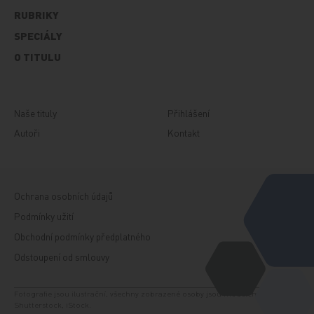
RUBRIKY
SPECIÁLY
O TITULU
Naše tituly
Přihlášení
Autoři
Kontakt
Ochrana osobních údajů
Podmínky užití
Obchodní podmínky předplatného
Odstoupení od smlouvy
Fotografie jsou ilustrační, všechny zobrazené osoby jsou modelem. Zdroj:
Shutterstock, iStock.