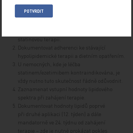
exaktně zaznamenat splnění indikačních kritérií
POTVRDIT
a zdůvodnění kontinuity léčby inklisiranem:
Popsat již zavedenou vysoce intenzivní
statinovou terapii.
Dokumentovat adherenci ke stávající
hypolipidemické terapii a dietním opatřením.
U nemocných, kde je léčba
statinem/ezetimibem kontraindikována, je
vždy nutno tuto skutečnost řádně odůvodnit.
Zaznamenat vstupní hodnoty lipidového
spektra při zahájení terapie.
Dokumentovat hodnoty lipidů poprvé
při druhé aplikaci (12. týden) a dále
mandatorně ve 24. týdnu od zahájení
terapie – zde je nutné prokázat pokles