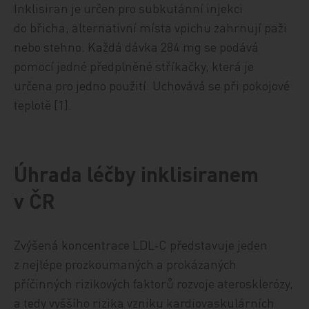
Inklisiran je určen pro subkutánní injekci
do břicha, alternativní místa vpichu zahrnují paži
nebo stehno. Každá dávka 284 mg se podává
pomocí jedné předplněné stříkačky, která je
určena pro jedno použití. Uchovává se při pokojové
teplotě [1].
Úhrada léčby inklisiranem
v ČR
Zvýšená koncentrace LDL‑C představuje jeden
z nejlépe prozkoumaných a prokázaných
příčinných rizikových faktorů rozvoje aterosklerózy,
a tedy vyššího rizika vzniku kardiovaskulárních