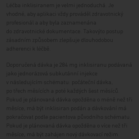
Léčba inklisiranem je velmi jednoduchá. Je
vhodné, aby aplikaci vždy prováděl zdravotnický
profesionál a aby byla zaznamenána
do zdravotnické dokumentace. Takovýto postup
zásadním způsobem zlepšuje dlouhodobou
adherenci k léčbě.
Doporučená dávka je 284 mg inklisiranu podávaná
jako jednorázová subkutánní injekce
v následujícím schématu: počáteční dávka,
po třech měsících a poté každých šest měsíců.
Pokud je plánovaná dávka opožděna o méně než tři
měsíce, má být inklisiran podán a dávkování má
pokračovat podle pacientova původního schématu.
Pokud je plánovaná dávka opožděna o více než tři
měsíce, má být zahájen nový dávkovací režim.