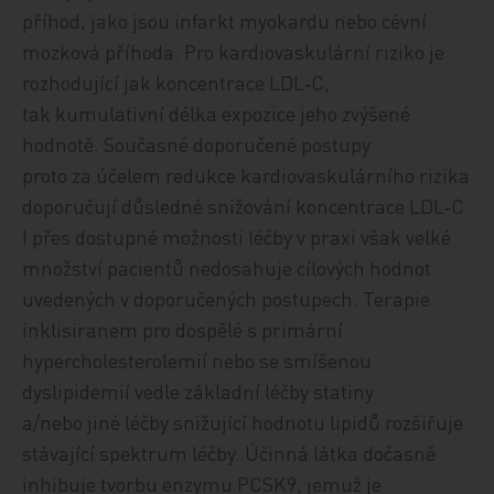
příhod, jako jsou infarkt myokardu nebo cévní
mozková příhoda. Pro kardiovaskulární riziko je
rozhodující jak koncentrace LDL‑C,
tak kumulativní délka expozice jeho zvýšené
hodnotě. Současné doporučené postupy
proto za účelem redukce kardiovaskulárního rizika
doporučují důsledné snižování koncentrace LDL‑C.
I přes dostupné možnosti léčby v praxi však velké
množství pacientů nedosahuje cílových hodnot
uvedených v doporučených postupech. Terapie
inklisiranem pro dospělé s primární
hypercholesterolemií nebo se smíšenou
dyslipidemií vedle základní léčby statiny
a/nebo jiné léčby snižující hodnotu lipidů rozšiřuje
stávající spektrum léčby. Účinná látka dočasně
inhibuje tvorbu enzymu PCSK9, jemuž je