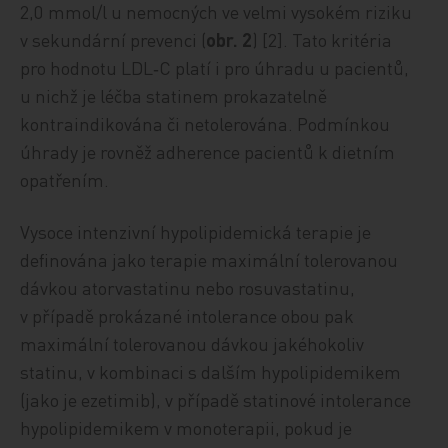
2,0 mmol/l u nemocných ve velmi vysokém riziku
v sekundární prevenci (
obr. 2
) [2]. Tato kritéria
pro hodnotu LDL‑C platí i pro úhradu u pacientů,
u nichž je léčba statinem prokazatelně
kontraindikována či netolerována. Podmínkou
úhrady je rovněž adherence pacientů k dietním
opatřením.
Vysoce intenzivní hypolipidemická terapie je
definována jako terapie maximální tolerovanou
dávkou atorvastatinu nebo rosuvastatinu,
v případě prokázané intolerance obou pak
maximální tolerovanou dávkou jakéhokoliv
statinu, v kombinaci s dalším hypolipidemikem
(jako je ezetimib), v případě statinové intolerance
hypolipidemikem v monoterapii, pokud je