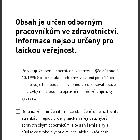
mezí bez klinické symptomatologie.
Efekt terapie inklisiranem je pravidelně hodnocen
Obsah je určen odborným
a do klinické dokumentace poprvé zaznamenán
pracovníkům ve zdravotnictví.
při druhé aplikaci (tedy přibližně 90 dní
Informace nejsou určeny pro
od zahájení léčby). Úhrada inklisiranu je
laickou veřejnost.
ukončena při prokazatelné nespolupráci pacienta
či při neúčinnosti léčby spočívající
v nedostatečném snížení koncentrace
Potvrzuji, že jsem odborníkem ve smyslu §2a Zákona č.
40/1995 Sb., o regulaci reklamy, ve znění pozdějších
LDL‑C alespoň o 40 % ve 24. týdnu terapie
předpisů, čili osobou oprávněnou předepisovat léčivé
při současném nedosažení cílové hodnoty LDL‑C.
přípravky nebo osobou oprávněnou léčivé přípravky
Z prostředků veřejného zdravotního pojištění je
vydávat.
hrazena jedna subkutánní injekce inklisiranu 284
Beru na vědomí, že informace obsažené dále na těchto
mg jako počáteční dávka, další po třech měsících
stránkách nejsou určeny laické veřejnosti, nýbrž
a poté každých šest měsíců.
zdravotnickým odborníkům, a to se všemi riziky a
důsledky z toho plynoucími pro laickou veřejnost.
Ve zdravotní dokumentaci doporučujeme vždy