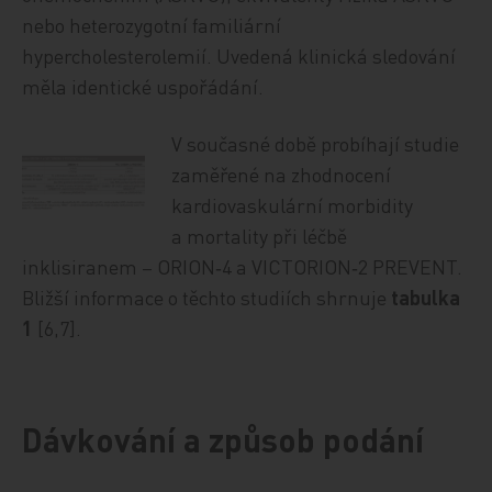
nebo heterozygotní familiární
hypercholesterolemií. Uvedená klinická sledování
měla identické uspořádání.
V současné době probíhají studie
zaměřené na zhodnocení
kardiovaskulární morbidity
a mortality při léčbě
inklisiranem – ORION‑4 a VICTORION‑2 PREVENT.
Bližší informace o těchto studiích shrnuje
tabulka
1
[6,7].
Dávkování a způsob podání