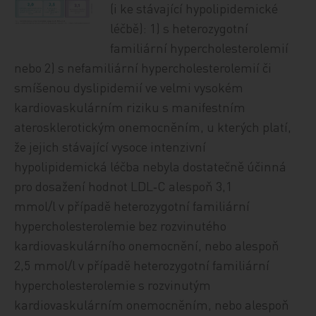
(i ke stávající hypolipidemické
léčbě): 1) s heterozygotní
familiární hypercholesterolemií
nebo 2) s nefamiliární hypercholesterolemií či
smíšenou dys­li­pi­de­mií ve velmi vysokém
kardiovaskulárním riziku s manifestním
aterosklerotickým onemocněním, u kterých platí,
že jejich stávající vysoce intenzivní
hypolipidemická léčba nebyla dostatečně účinná
pro dosažení hodnot LDL‑C alespoň 3,1
mmol/l v případě heterozygotní familiární
hypercholesterolemie bez rozvinutého
kardiovaskulárního onemocnění, nebo alespoň
2,5 mmol/l v případě heterozygotní familiární
hypercholesterolemie s rozvinutým
kardiovaskulárním onemocněním, nebo alespoň