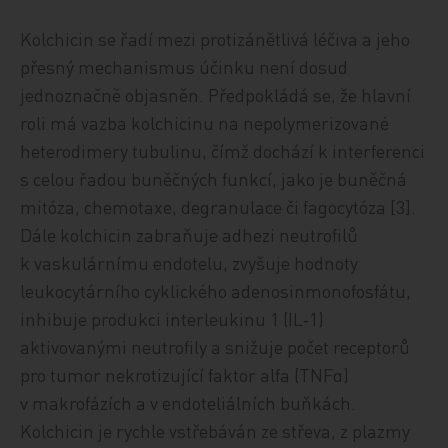
Kolchicin se řadí mezi protizánětlivá léčiva a jeho
přesný mechanismus účinku není dosud
jednoznačně objasněn. Předpokládá se, že hlavní
roli má vazba kolchicinu na nepolymerizované
heterodimery tubulinu, čímž dochází k interferenci
s celou řadou buněčných funkcí, jako je buněčná
mitóza, chemotaxe, degranulace či fagocytóza [3].
Dále kolchicin zabraňuje adhezi neutrofilů
k vaskulárnímu endotelu, zvyšuje hodnoty
leukocytárního cyklického adenosinmonofosfátu,
inhibuje produkci interleukinu 1 (IL‑1)
aktivovanými neutrofily a snižuje počet receptorů
pro tumor nekrotizující faktor alfa (TNFα)
v makrofázích a v endoteliálních buňkách.
Kolchicin je rychle vstřebáván ze střeva, z plazmy