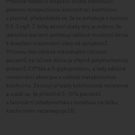
Přestože nejsou k dispozici studie stanovující
přesnou terapeutickou koncentraci kolchicinu
v plazmě, předpokládá se, že se pohybuje v rozmezí
0,5–3 ng/l. Z léčby akutní ataky dny je známo, že
jednotliví pacienti potřebují odlišné množství léčiva
k dosažení maximální úlevy od symptomů.
Příčinou této odlišné individuální citlivosti
pacientů na účinek léčiva je zřejmě polymorfismus
proteinů CYP3A4 a P‑glykoproteinu, a tedy odlišná
intestinální absorpce a celkový metabolismus
kolchicinu. Existují případy kolchicinové rezistence
a uvádí se, že přibližně 5–10 % pacientů
s familiární středomořskou horečkou na léčbu
kolchicinem nezareaguje [3].