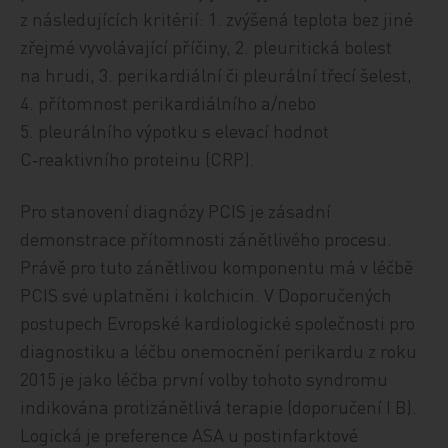
z následujících kritérií: 1. zvýšená teplota bez jiné
zřejmé vyvolávající příčiny, 2. pleuritická bolest
na hrudi, 3. perikardiální či pleurální třecí šelest,
4. přítomnost perikardiálního a/nebo
5. pleurálního výpotku s elevací hodnot
C‑reaktivního proteinu (CRP).
Pro stanovení diagnózy PCIS je zásadní
demonstrace přítomnosti zánětlivého procesu.
Právě pro tuto zánětlivou komponentu má v léčbě
PCIS své uplatněni i kolchicin. V Doporučených
postupech Evropské kardiologické společnosti pro
diagnostiku a léčbu onemocnění perikardu z roku
2015 je jako léčba první volby tohoto syndromu
indikována protizánětlivá terapie (doporučení I B).
Logická je preference ASA u postinfarktové