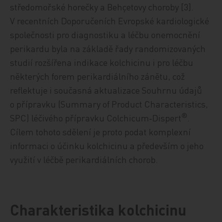
středomořské horečky a Behçetovy choroby [3].
V recentních Doporučeních Evropské kardiologické
společnosti pro diagnostiku a léčbu onemocnění
perikardu byla na základě řady randomizovaných
studií rozšířena indikace kolchicinu i pro léčbu
některých forem perikardiálního zánětu, což
reflektuje i současná aktualizace Souhrnu údajů
o přípravku (Summary of Product Characteristics,
®
SPC) léčivého přípravku Colchicum‑Dispert
.
Cílem tohoto sdělení je proto podat komplexní
informaci o účinku kolchicinu a především o jeho
využití v léčbě perikardiálních chorob.
Charakteristika kolchicinu