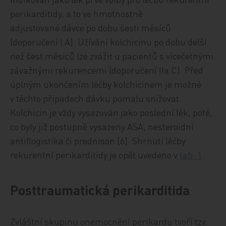
perikarditidy, a to ve hmotnostně
adjustované dávce po dobu šesti měsíců
(doporučení I A). Užívání kolchicinu po dobu delší
než šest měsíců lze zvážit u pacientů s vícečetnými
závažnými rekurencemi (doporučení IIa C). Před
úplným ukončením léčby kolchicinem je možné
v těchto případech dávku pomalu snižovat.
Kolchicin je vždy vysazován jako poslední lék, poté,
co byly již postupně vysazeny ASA, nesteroidní
antiflogistika či prednison [6]. Shrnutí léčby
rekurentní perikarditidy je opět uvedeno v
tab. 1
.
Posttraumatická perikarditida
Zvláštní skupinu onemocnění perikardu tvoří tzv.