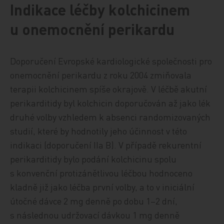
Indikace léčby kolchicinem
u onemocnění perikardu
Doporučení Evropské kardiologické společnosti pro
onemocnění perikardu z roku 2004 zmiňovala
terapii kolchicinem spíše okrajově. V léčbě akutní
perikarditidy byl kolchicin doporučován až jako lék
druhé volby vzhledem k absenci randomizovaných
studií, které by hodnotily jeho účinnost v této
indikaci (doporučení IIa B). V případě rekurentní
perikarditidy bylo podání kolchicinu spolu
s konvenční protizánětlivou léčbou hodnoceno
kladně již jako léčba první volby, a to v iniciální
útočné dávce 2 mg denně po dobu 1–2 dní,
s následnou udržovací dávkou 1 mg denně