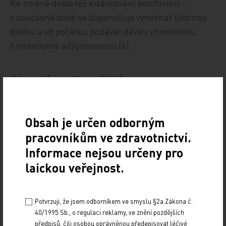
Ke změně došlo též v dávkování kolchicinu –
v současné době se doporučuje vynechat útočnou
dávku a od počátku podávat dávku chronickou,
hmotnostně adjustovanou [6].
Akutní perikarditida
Jelikož je u akutní idiopatické perikarditidy
Obsah je určen odborným
předpokládána zcela iniciálně virová infekce, byly
pracovníkům ve zdravotnictví.
v minulosti vysloveny obavy, zda by při její léčbě
Informace nejsou určeny pro
kolchicinem, zasahujícím do funkce leukocytů,
laickou veřejnost.
nemohlo dojít ke snížení schopnosti clearance
od infekčního agens. Rozšíření indikace podání
kolchicinu u akutní perikarditidy proto muselo být
Potvrzuji, že jsem odborníkem ve smyslu §2a Zákona č.
podpořeno validními daty z randomizovaných
40/1995 Sb., o regulaci reklamy, ve znění pozdějších
předpisů, čili osobou oprávněnou předepisovat léčivé
studií [9]. První takovouto prospektivní,