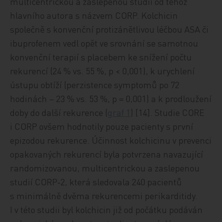
multicentrickou a zaslepenou studií od téhož
hlavního autora s názvem CORP. Kolchicin
společně s konvenční protizánětlivou léčbou ASA či
ibuprofenem vedl opět ve srovnání se samotnou
konvenční terapií s placebem ke snížení počtu
rekurencí (24 % vs. 55 %, p < 0,001), k urychlení
ústupu obtíží (perzistence symptomů po 72
hodinách – 23 % vs. 53 %, p = 0,001) a k prodloužení
doby do další rekurence (
graf 1
) [14]. Studie CORE
i CORP ovšem hodnotily pouze pacienty s první
epizodou rekurence. Účinnost kolchicinu v prevenci
opakovaných rekurencí byla potvrzena navazující
randomizovanou, multicentrickou a zaslepenou
studií CORP‑2, která sledovala 240 pacientů
s minimálně dvěma rekurencemi perikarditidy.
I v této studii byl kolchicin již od počátku podáván