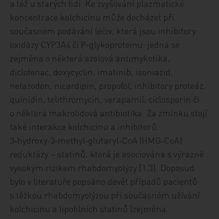
a též u starých lidí. Ke zvyšování plazmatické
koncentrace kolchicinu může docházet při
současném podávání léčiv, která jsou inhibitory
oxidázy CYP3A4 či P‑glykoproteinu: jedná se
zejména o některá azolová antimykotika,
diclofenac, doxycyclin, imatinib, isoniazid,
nefazodon, nicardipin, propofol, inhibitory proteáz,
quinidin, telithromycin, verapamil, ciclosporin či
o některá makrolidová antibiotika. Za zmínku stojí
také interakce kolchicinu a inhibitorů
3‑hydroxy‑3‑methyl‑glutaryl‑CoA (HMG‑CoA)
reduktázy – statinů, která je asociována s výrazně
vysokým rizikem rhabdomyolýzy [1,3]. Doposud
bylo v literatuře popsáno devět případů pacientů
s těžkou rhabdomyolýzou při současném užívání
kolchicinu a lipofilních statinů (zejména