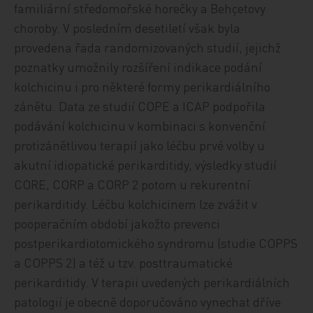
familiární středomořské horečky a Behçetovy
choroby. V posledním desetiletí však byla
provedena řada randomizovaných studií, jejichž
poznatky umožnily rozšíření indikace podání
kolchicinu i pro některé formy perikardiálního
zánětu. Data ze studií COPE a ICAP podpořila
podávání kolchicinu v kombinaci s konvenční
protizánětlivou terapií jako léčbu prvé volby u
akutní idiopatické perikarditidy, výsledky studií
CORE, CORP a CORP 2 potom u rekurentní
perikarditidy. Léčbu kolchicinem lze zvážit v
pooperačním období jakožto prevenci
postperikardiotomického syndromu (studie COPPS
a COPPS 2) a též u tzv. posttraumatické
perikarditidy. V terapii uvedených perikardiálních
patologií je obecně doporučováno vynechat dříve