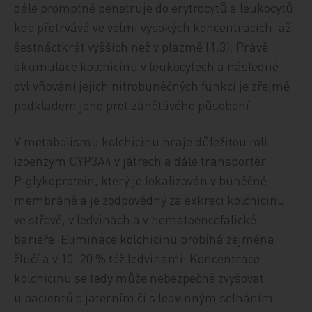
dále promptně penetruje do erytrocytů a leukocytů,
kde přetrvává ve velmi vysokých koncentracích, až
šestnáctkrát vyšších než v plazmě [1,3]. Právě
akumulace kolchicinu v leukocytech a následné
ovlivňování jejich nitrobuněčných funkcí je zřejmě
podkladem jeho protizánětlivého působení.
V metabolismu kolchicinu hraje důležitou roli
izoenzym CYP3A4 v játrech a dále transportér
P‑glykoprotein, který je lokalizován v buněčné
membráně a je zodpovědný za exkreci kolchicinu
ve střevě, v ledvinách a v hematoencefalické
bariéře. Eliminace kolchicinu probíhá zejména
žlučí a v 10–20 % též ledvinami. Koncentrace
kolchicinu se tedy může nebezpečně zvyšovat
u pacientů s jaterním či s ledvinným selháním