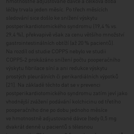
hmotnostně adjustované dávce a celková doba
léčby trvala jeden měsíc. Po třech měsících
sledování sice došlo ke snížení výskytu
postperikardiotomického syndromu (19,4 % vs.
29,4 %), překvapivě však za cenu většího množství
gastrointestinálních obtíží (až 20 % pacientů).
Na rozdíl od studie COPPS nebylo ve studii
COPPS‑2 prokázáno snížení počtu pooperačního
výskytu fibrilace síní a ani redukce výskytu
prostých pleurálních či perikardiálních výpot­ků
[21]. Na základě těchto dat se v prevenci
postperikardiotomického syndromu zatím jeví jako
vhodnější zvážení podávání kolchicinu od třetího
pooperačního dne po dobu jednoho měsíce
ve hmotnostně adjustované dávce (tedy 0,5 mg
dvakrát denně u pacientů s tělesnou