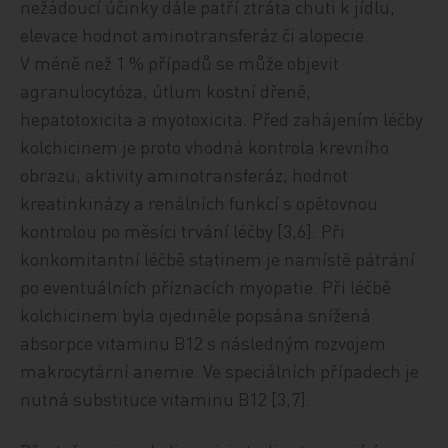
nežádoucí účinky dále patří ztráta chuti k jídlu,
elevace hodnot aminotransferáz či alopecie.
V méně než 1 % případů se může objevit
agranulocytóza, útlum kostní dřeně,
hepatotoxicita a myotoxicita. Před zahájením léčby
kolchicinem je proto vhodná kontrola krevního
obrazu, aktivity aminotransferáz, hodnot
kreatinkinázy a renálních funkcí s opětovnou
kontrolou po měsíci trvání léčby [3,6]. Při
konkomitantní léčbě statinem je namístě pátrání
po eventuálních příznacích myopatie. Při léčbě
kolchicinem byla ojediněle popsána snížená
absorpce vitaminu B12 s následným rozvojem
makrocytární anemie. Ve speciálních případech je
nutná substituce vitaminu B12 [3,7].