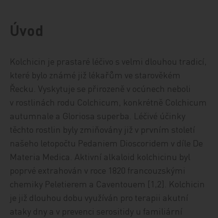
Úvod
Kolchicin je prastaré léčivo s velmi dlouhou tradicí,
které bylo známé již lékařům ve starověkém
Řecku. Vyskytuje se přirozeně v ocúnech neboli
v rostlinách rodu Colchicum, konkrétně Colchicum
autumnale a Gloriosa superba. Léčivé účinky
těchto rostlin byly zmiňovány již v prvním století
našeho letopočtu Pedaniem Dioscoridem v díle De
Materia Medica. Aktivní alkaloid kolchicinu byl
poprvé extrahován v roce 1820 francouzskými
chemiky Peletierem a Caventouem [1,2]. Kolchicin
je již dlouhou dobu využíván pro terapii akutní
ataky dny a v prevenci serositidy u familiární