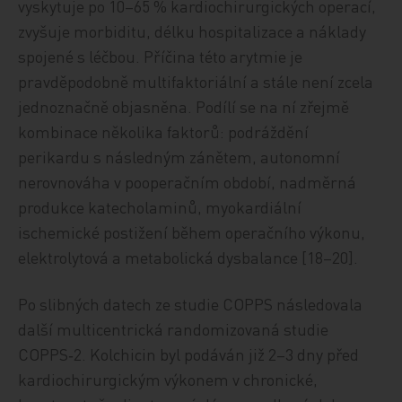
vyskytuje po 10–65 % kardiochirurgických operací,
zvyšuje morbiditu, délku hospitalizace a náklady
spojené s léčbou. Příčina této arytmie je
pravděpodobně multifaktoriální a stále není zcela
jednoznačně objasněna. Podílí se na ní zřejmě
kombinace několika faktorů: podráždění
perikardu s následným zánětem, autonomní
nerovnováha v pooperačním období, nadměrná
produkce katecholaminů, myokardiální
ischemické postižení během operačního výkonu,
elektrolytová a metabolická dysbalance [18–20].
Po slibných datech ze studie COPPS následovala
další multicentrická randomizovaná studie
COPPS‑2. Kolchicin byl podáván již 2–3 dny před
kardiochirurgickým výkonem v chronické,