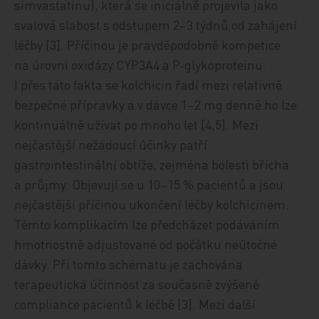
simvastatinu), která se iniciálně projevila jako
svalová slabost s odstupem 2–3 týdnů od zahájení
léčby [3]. Příčinou je pravděpodobně kompetice
na úrovni oxidázy CYP3A4 a P‑glykoproteinu.
I přes tato fakta se kolchicin řadí mezi relativně
bezpečné přípravky a v dávce 1–2 mg denně ho lze
kontinuálně užívat po mnoho let [4,5]. Mezi
nejčastější nežádoucí účinky patří
gastrointestinální obtíže, zejména bolesti břicha
a průjmy. Objevují se u 10–15 % pacientů a jsou
nejčastější příčinou ukončení léčby kolchicinem.
Těmto komplikacím lze předcházet podáváním
hmotnostně ad­justované od počátku neútočné
dávky. Při tomto schématu je zachována
terapeutická účinnost za současně zvýšené
compliance pacientů k léčbě [3]. Mezi další