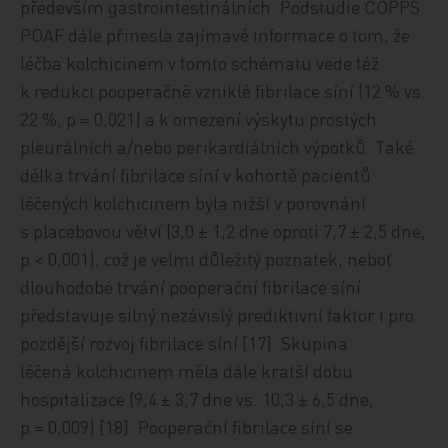
především gastrointestinálních. Podstudie COPPS
POAF dále přinesla zajímavé informace o tom, že
léčba kolchicinem v tomto schématu vede též
k redukci pooperačně vzniklé fibrilace síní (12 % vs.
22 %, p = 0,021) a k omezení výskytu prostých
pleurálních a/nebo perikardiálních výpotků. Také
délka trvání fibrilace síní v kohortě pacientů
léčených kolchicinem byla nižší v porovnání
s placebovou větví (3,0 ± 1,2 dne oproti 7,7 ± 2,5 dne,
p < 0,001), což je velmi důležitý poznatek, neboť
dlouhodobé trvání pooperační fibrilace síní
představuje silný nezávislý prediktivní faktor i pro
pozdější rozvoj fibrilace síní [17]. Skupina
léčená kolchicinem měla dále kratší dobu
hospitalizace (9,4 ± 3,7 dne vs. 10,3 ± 6,5 dne,
p = 0,009) [18]. Pooperační fibrilace síní se