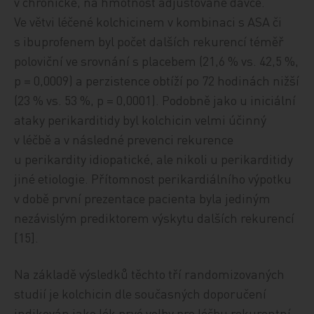
v chronické, na hmotnost adjustované dávce.
Ve větvi léčené kolchicinem v kombinaci s ASA či
s ibuprofenem byl počet dalších rekurencí téměř
poloviční ve srovnání s placebem (21,6 % vs. 42,5 %,
p = 0,0009) a perzistence obtíží po 72 hodinách nižší
(23 % vs. 53 %, p = 0,0001). Podobně jako u iniciální
ataky perikarditidy byl kolchicin velmi účinný
v léčbě a v následné prevenci rekurence
u perikardity idiopatické, ale nikoli u perikarditidy
jiné etiologie. Přítomnost perikardiálního výpotku
v době první prezentace pacienta byla jediným
nezávislým prediktorem výskytu dalších rekurencí
[15].
Na základě výsledků těchto tří randomizovaných
studií je kolchicin dle současných doporučení
indikován jako lék prvé volby pro léčbu rekurentní