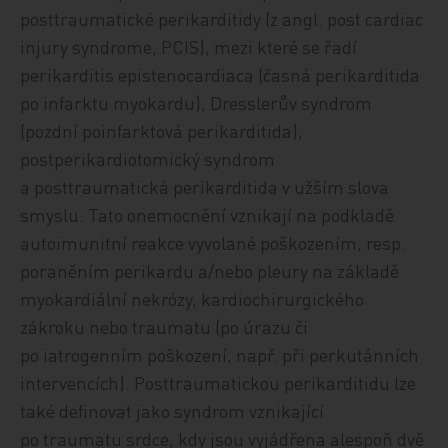
posttraumatické perikarditidy (z angl. post cardiac
injury syndrome, PCIS), mezi které se řadí
perikarditis epistenocardiaca (časná perikarditida
po infarktu myokardu), Dresslerův syndrom
(pozdní poinfarktová perikarditida),
postperikardiotomický syndrom
a posttraumatická perikarditida v užším slova
smyslu. Tato onemocnění vznikají na podkladě
autoimunitní reakce vyvolané poškozením, resp.
poraněním perikardu a/nebo pleury na základě
myokardiální nekrózy, kardiochirurgického
zákroku nebo traumatu (po úrazu či
po iatrogenním poškození, např. při perkutánních
intervencích). Posttraumatickou perikarditidu lze
také definovat jako syndrom vznikající
po traumatu srdce, kdy jsou vyjádřena alespoň dvě