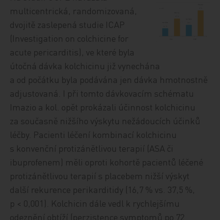
multicentrická, randomizovaná,
dvojitě zaslepená studie ICAP
(Investigation on colchicine for
acute pericarditis), ve které byla
útočná dávka kolchicinu již vynechána
a od počátku byla podávána jen dávka hmotnostně
adjustovaná. I při tomto dávkovacím schématu
Imazio a kol. opět prokázali účinnost kolchicinu
za současně nižšího výskytu nežádoucích účinků
léčby. Pacienti léčení kombinací kolchicinu
s konvenční protizánětlivou terapií (ASA či
ibuprofenem) měli oproti kohortě pacientů léčené
protizánětlivou terapií s placebem nižší výskyt
další rekurence perikarditidy (16,7 % vs. 37,5 %,
p < 0,001). Kolchicin dále vedl k rychlejšímu
odeznění obtíží (perzistence symptomů po 72