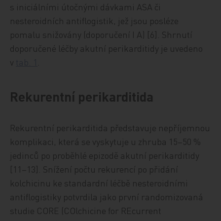
s iniciálními útočnými dávkami ASA či
nesteroidních antiflogistik, jež jsou posléze
pomalu snižovány (doporučení I A) [6]. Shrnutí
doporučené léčby akutní perikarditidy je uvedeno
v
tab. 1
.
Rekurentní perikarditida
Rekurentní perikarditida představuje nepříjemnou
komplikaci, která se vyskytuje u zhruba 15–50 %
jedinců po proběhlé epizodě akutní perikarditidy
[11–13]. Snížení počtu rekurencí po přidání
kolchicinu ke standardní léčbě nesteroidními
antiflogistiky potvrdila jako první randomizovaná
studie CORE (COlchicine for REcurrent