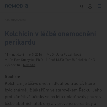
Přeskočit na obsah
Aktuality/Krátce
Kolchicin v léčbě onemocnění
perikardu
11 minut čtení
6. 5. 2016
MUDr. Jana Podzimková
MUDr. Petr Kuchynka, Ph.D.
Prof. MUDr. Tomáš Paleček, Ph.D.
Vyšlo v titulu
Remedia
Souhrn:
Kolchicin je léčivo s velmi dlouhou tradicí, které
bylo známé již lékařům ve starověkém Řecku. Jeho
protizánětlivé účinky se po léta uplatňovaly pouze v
léčbě akutních atak dny a v prevenci serositidy u