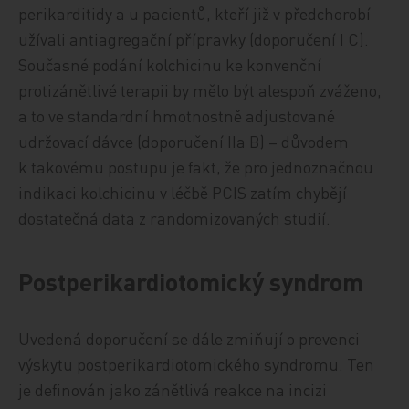
perikarditidy a u pacientů, kteří již v předchorobí
užívali antiagregační přípravky (doporučení I C).
Současné podání kolchicinu ke konvenční
protizánětlivé terapii by mělo být alespoň zváženo,
a to ve standardní hmotnostně adjustované
udržovací dávce (doporučení IIa B) – důvodem
k takovému postupu je fakt, že pro jednoznačnou
indikaci kolchicinu v léčbě PCIS zatím chybějí
dostatečná data z randomizovaných studií.
Postperikardiotomický syndrom
Uvedená doporučení se dále zmiňují o prevenci
výskytu postperikardiotomického syndromu. Ten
je definován jako zánětlivá reakce na incizi