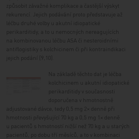
způsobit závažné komplikace a častější výskyt
rekurencí. Jejich podávání proto představuje až
léčbu druhé volby u akutní idiopatické
perikarditidy, a to u nemocných nereagujících
na kombinovanou léčbu ASA či nesteroidními
antiflogistiky s kolchicinem či při kontraindikaci
jejich podání [9,10].
Na
základě těchto dat je léčba
kolchicinem u akutní idiopatické
perikarditidy v současnosti
doporučena v hmotnostně
adjustované dávce, tedy 0,5 mg 2× denně při
hmotnosti převyšující 70 kg a 0,5 mg 1× denně
u pacientů s hmotností nižší než 70 kg a u starých
pacientů, po dobu tří měsíců, a to v kombinaci