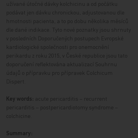
užívané útočné dávky kolchicinu a od počátku
podávat jen dávku chronickou, adjustovanou dle
hmotnosti pacienta, a to po dobu několika měsíců
dle dané indikace. Tyto nové poznatky jsou shrnuty
v posledních Doporučených postupech Evropské
kardiologické společnosti pro onemocnění
perikardu z roku 2015, v České republice jsou tato
doporučení reflektována aktualizací Souhrnu
údajů o přípravku pro přípravek Colchicum
Dispert.
Key words:
acute pericarditis – recurrent
pericarditis – postpericardiotomy syndrome –
colchicine.
Summary: