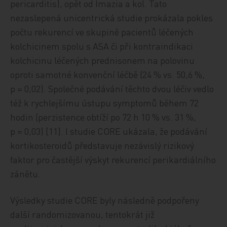
pericarditis), opět od Imazia a kol. Tato
nezaslepená unicentrická studie prokázala pokles
počtu rekurencí ve skupině pacientů léčených
kolchicinem spolu s ASA či při kontraindikaci
kolchicinu léčených prednisonem na polovinu
oproti samotné konvenční léčbě (24 % vs. 50,6 %,
p = 0,02). Společné podávání těchto dvou léčiv vedlo
též k rychlejšímu ústupu symptomů během 72
hodin (perzistence obtíží po 72 h 10 % vs. 31 %,
p = 0,03) [11]. I studie CORE ukázala, že podávání
kortikosteroidů představuje nezávislý rizikový
faktor pro častější výskyt rekurencí perikardiálního
zánětu.
Výsledky studie CORE byly následně podpořeny
další randomizovanou, tentokrát již