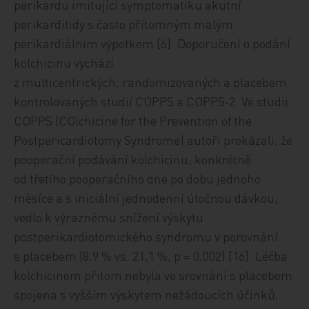
perikardu imitující symptomatiku akutní
perikarditidy s často přítomným malým
perikardiálním výpotkem [6]. Doporučení o podání
kolchicinu vychází
z multicentrických, randomizovaných a placebem
kontrolovaných studií COPPS a COPPS‑2. Ve studii
COPPS (COlchicine for the Prevention of the
Postpericardiotomy Syndrome) autoři prokázali, že
pooperační podávání kolchicinu, konkrétně
od třetího pooperačního dne po dobu jednoho
měsíce a s iniciální jednodenní útočnou dávkou,
vedlo k výraznému snížení výskytu
postperikardiotomického syndromu v porovnání
s placebem (8,9 % vs. 21,1 %, p = 0,002) [16]. Léčba
kolchicinem přitom nebyla ve srovnání s placebem
spojena s vyšším výskytem nežádoucích účinků,