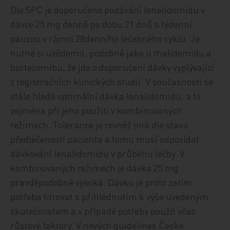
Dle SPC je doporučeno podávání lenalidomidu v
dávce 25 mg denně po dobu 21 dnů s týdenní
pauzou v rámci 28denního léčebného cyklu. Je
nutné si uvědomit, podobně jako u thalidomidu a
bortezomibu, že jde o doporučení dávky vyplývající
z registračních klinických studií. V současnosti se
stále hledá optimální dávka lenalidomidu, a to
zejména při jeho použití v kombinovaných
režimech. Tolerance je rovněž jiná dle stavu
předléčenosti pacienta a tomu musí odpovídat
dávkování lenalidomidu v průběhu léčby. V
kombinovaných režimech je dávka 25 mg
pravděpodobně vysoká. Dávku je proto zatím
potřeba titrovat s přihlédnutím k výše uvedeným
skutečnostem a v případě potřeby použít včas
růstové faktory. V nových guidelines České