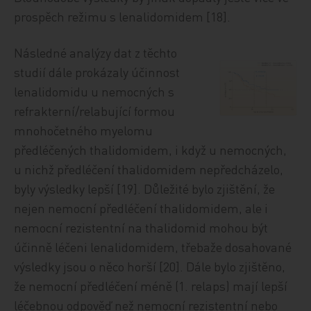
prospěch režimu s lenalidomidem [18].
Následné analýzy dat z těchto
studií dále prokázaly účinnost
lenalidomidu u nemocných s
refrakterní/relabující formou
mnohočetného myelomu
předléčených thalidomidem, i když u nemocných,
u nichž předléčení thalidomidem nepředcházelo,
byly výsledky lepší [19]. Důležité bylo zjištění, že
nejen nemocní předléčení thalidomidem, ale i
nemocní rezistentní na thalidomid mohou být
účinně léčeni lenalidomidem, třebaže dosahované
výsledky jsou o něco horší [20]. Dále bylo zjištěno,
že nemocní předléčení méně (1. relaps) mají lepší
léčebnou odpověď než nemocní rezistentní nebo