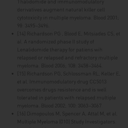
Thalidomide and immunomodulatory
derivatives augment natural killer cell
cytotoxicity in multiple myeloma. Blood 2001;
98: 3495–3496.
[14] Richardson PG , Blood E, Mitsiades CS, et
al. A randomized phase II study of
Lenalidomide therapy for patiens wih
relapsed or relapsed and refractory multiple
myeloma. Blood 2006; 108: 3458–3464.
[15] Richardson PG, Schlossman RL, Keller E,
et al. Immunomodulatory drug CC5013
overcomes drugs resistence and is well
tolerated in patients with relapsed multiple
myeloma. Blood 2002; 100: 3063–3067.
[16] Dimopoulos M, Spencer A, Attal M, et al.
Multiple Myeloma (010) Study Investigators.