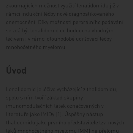
zkoumajících možnost využití lenalidomidu již v
rámci indukční léčby nově diagnostikovaného
onemocnění. Díky možnosti perorálního podávání
se zdá být lenalidomid do budoucna vhodným
léčivem i v rámci dlouhodobé udržovací léčby
mnohočetného myelomu.
Úvod
Lenalidomid je léčivo vycházející z thalidomidu,
spolu s ním tvoří základ skupiny
imunomodulačních látek označovaných v
literatuře jako IMIDy [1]. Úspěšný nástup
thalidomidu jako prvního představitele tzv. nových
léků mnohočetného myelomu (MM) na přelomu