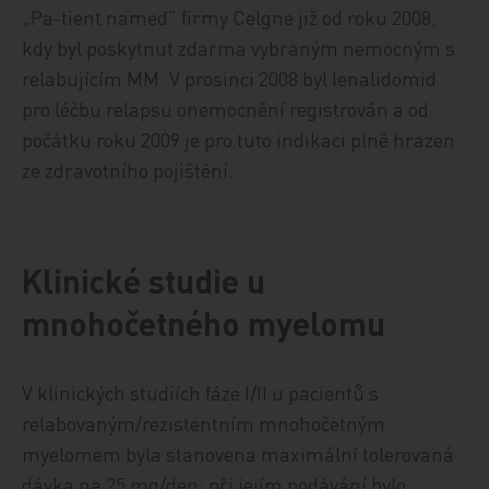
„Pa-tient named“ firmy Celgne již od roku 2008,
kdy byl poskytnut zdarma vybraným nemocným s
relabujícím MM. V prosinci 2008 byl lenalidomid
pro léčbu relapsu onemocnění registrován a od
počátku roku 2009 je pro tuto indikaci plně hrazen
ze zdravotního pojištění.
Klinické studie u
mnohočetného myelomu
V klinických studiích fáze I/II u pacientů s
relabovaným/rezistentním mnohočetným
myelomem byla stanovena maximální tolerovaná
dávka na 25 mg/den; při jejím podávání bylo