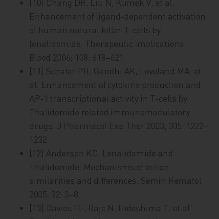
[10] Chang DH, Liu N, Klimek V, et al.
Enhancement of ligand-dependent activation
of human natural killer T-cells by
lenalidomide: Therapeutic implications.
Blood 2006; 108: 618–621.
[11] Schafer PH, Gandhi AK, Loveland MA, et
al. Enhancement of cytokine production and
AP-1 transcriptional activity in T-cells by
Thalidomide related immunomodulatory
drugs. J Pharmacol Exp Ther 2003; 305: 1222–
1232.
[12] Anderson KC. Lenalidomide and
Thalidomide: Mechanisms of action
similarities and differences. Semin Hematol
2005; 32: 3–8.
[13] Davies FE, Raje N, Hideshima T, et al.