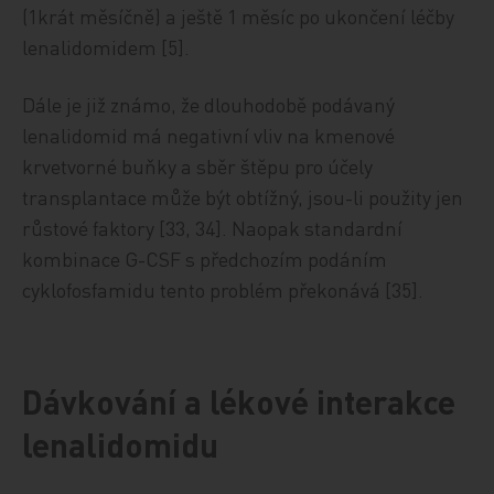
(1krát měsíčně) a ještě 1 měsíc po ukončení léčby
lenalidomidem [5].
Dále je již známo, že dlouhodobě podávaný
lenalidomid má negativní vliv na kmenové
krvetvorné buňky a sběr štěpu pro účely
transplantace může být obtížný, jsou-li použity jen
růstové faktory [33, 34]. Naopak standardní
kombinace G-CSF s předchozím podáním
cyklofosfamidu tento problém překonává [35].
Dávkování a lékové interakce
lenalidomidu