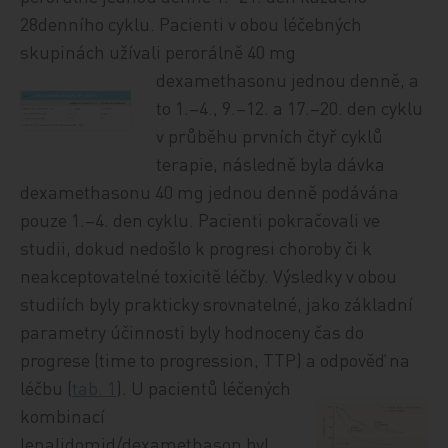
28denního cyklu. Pacienti v obou léčebných
skupinách užívali perorálně 40 mg
dexamethasonu jednou
denně, a
to 1.–4., 9.–12. a 17.–20. den cyklu
v průběhu prvních čtyř cyklů
terapie, následně byla dávka
dexamethasonu 40 mg jednou denně podávána
pouze 1.–4. den cyklu. Pacienti pokračovali ve
studii, dokud nedošlo k progresi choroby či k
neakceptovatelné toxicitě léčby. Výsledky v obou
studiích byly prakticky srovnatelné, jako základní
parametry účinnosti byly hodnoceny čas do
progrese (time to progression, TTP) a odpověď na
léčbu (
tab. 1
). U pacientů léčených
kombinací
lenalidomid/dexamethason byl