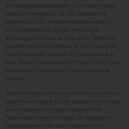
účinek léčby lenalidomidem, a to častější výskyt
infekčních komplikací [16, 17]. Vzhledem ke
zvýšenému riziku tromboembolické nemoci je
nutné profylaktické zajištění nemocných
antikoagulační léčbou po celou dobu. Optimální
typ antitrombotické profylaxe se zatím ujasňuje v
randomizovaných studiích [31], jednoznačně je
však účinný nízkomolekulární heparin [32], který
je doporučen i v guidelines České myelomové
skupiny
Ostatní vedlejší účinky lenalidomidu jsou klinicky
zpravidla nezávažné. Častěji byly pozorovány např.
únava, nespavost, průjem a svalové křeče.
Nejcennější skutečností je fakt, že lenalidomid
nezpůsobuje ani dále nezhoršuje periferní