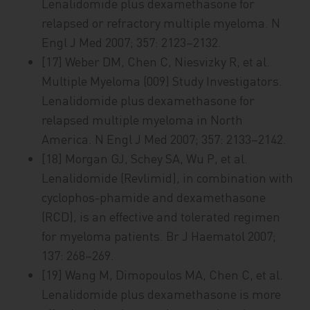
Lenalidomide plus dexamethasone for
relapsed or refractory multiple myeloma. N
Engl J Med 2007; 357: 2123–2132.
[17] Weber DM, Chen C, Niesvizky R, et al.
Multiple Myeloma (009) Study Investigators.
Lenalidomide plus dexamethasone for
relapsed multiple myeloma in North
America. N Engl J Med 2007; 357: 2133–2142.
[18] Morgan GJ, Schey SA, Wu P, et al.
Lenalidomide (Revlimid), in combination with
cyclophos-phamide and dexamethasone
(RCD), is an effective and tolerated regimen
for myeloma patients. Br J Haematol 2007;
137: 268–269.
[19] Wang M, Dimopoulos MA, Chen C, et al.
Lenalidomide plus dexamethasone is more