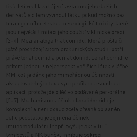
tisíciletí vedl k zahájení výzkumu jeho dalších
derivátů s cílem vyvinout látku pokud možno bez
teratogenního efektu a neurologické toxicity, které
jsou největší limitací jeho použití v klinické praxi
[2–4]. Mezi analoga thalidomidu, která prošla či
ještě procházejí sítem preklinických studií, patří
právě lenalidomid a pomalidomid. Lenalidomid je
přitom jednou z nejperspektivnějších látek v léčbě
MM, což je dáno jeho mimořádnou účinností,
akceptovatelným toxickým profilem a snadnou
aplikací, protože jde o léčivo podávané per-orálně
[5–7]. Mechanismus účinku lenalidomidu je
komplexní a není dosud zcela přesně objasněn.
Jeho podstatou je zejména účinek
imunomodulační (např. zvyšuje aktivitu T
lymfocytů a NK buněk, inhibuje sekreci