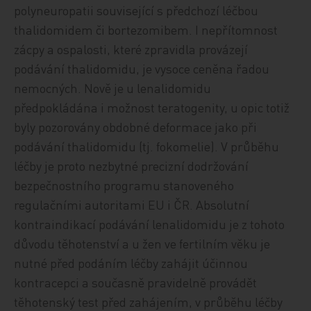
polyneuropatii související s předchozí léčbou
thalidomidem či bortezomibem. I nepřítomnost
zácpy a ospalosti, které zpravidla provázejí
podávání thalidomidu, je vysoce ceněna řadou
nemocných. Nově je u lenalidomidu
předpokládána i možnost teratogenity, u opic totiž
byly pozorovány obdobné deformace jako při
podávání thalidomidu (tj. fokomelie). V průběhu
léčby je proto nezbytné precizní dodržování
bezpečnostního programu stanoveného
regulačními autoritami EU i ČR. Absolutní
kontraindikací podávání lenalidomidu je z tohoto
důvodu těhotenství a u žen ve fertilním věku je
nutné před podáním léčby zahájit účinnou
kontracepci a současně pravidelně provádět
těhotenský test před zahájením, v průběhu léčby