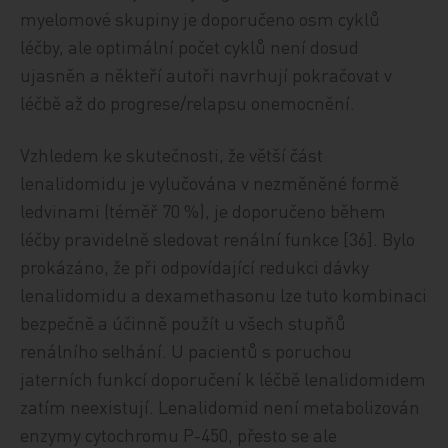
myelomové skupiny je doporučeno osm cyklů
léčby, ale optimální počet cyklů není dosud
ujasněn a někteří autoři navrhují pokračovat v
léčbě až do progrese/relapsu onemocnění.
Vzhledem ke skutečnosti, že větší část
lenalidomidu je vylučována v nezměněné formě
ledvinami (téměř 70 %), je doporučeno během
léčby pravidelně sledovat renální funkce [36]. Bylo
prokázáno, že při odpovídající redukci dávky
lenalidomidu a dexamethasonu lze tuto kombinaci
bezpečně a účinně použít u všech stupňů
renálního selhání. U pacientů s poruchou
jaterních funkcí doporučení k léčbě lenalidomidem
zatím neexistují. Lenalidomid není metabolizován
enzymy cytochromu P-450, přesto se ale