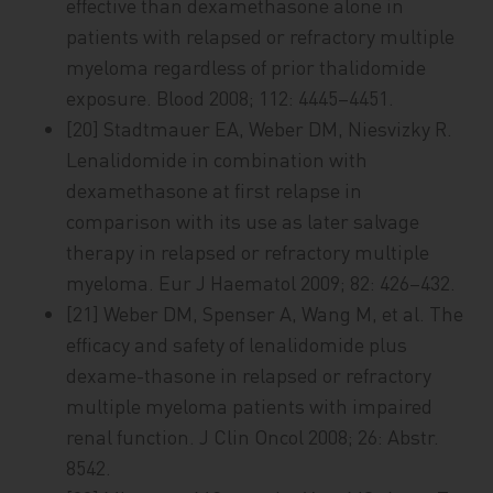
effective than dexamethasone alone in
patients with relapsed or refractory multiple
myeloma regardless of prior thalidomide
exposure. Blood 2008; 112: 4445–4451.
[20] Stadtmauer EA, Weber DM, Niesvizky R.
Lenalidomide in combination with
dexamethasone at first relapse in
comparison with its use as later salvage
therapy in relapsed or refractory multiple
myeloma. Eur J Haematol 2009; 82: 426–432.
[21] Weber DM, Spenser A, Wang M, et al. The
efficacy and safety of lenalidomide plus
dexame-thasone in relapsed or refractory
multiple myeloma patients with impaired
renal function. J Clin Oncol 2008; 26: Abstr.
8542.