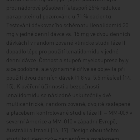
protinádorové působení (alespoň 25% redukce
paraproteinu) pozorováno u 71 % pacientů.
Testování dávkovacího schématu (lenalidomid 30
mg v jedné denní dávce vs. 15 mg ve dvou denních
dávkách) v randomizované klinické studii fáze II
dopadlo lépe pro použití lenalidomidu v jedné
denní dávce. Četnost a stupeň myelosuprese byly
sice podobné, ale významně dříve se objevila při
použití dvou denních dávek (1,8 vs. 5,5 měsíce) [14,
15]. K ověření účinnosti a bezpečnosti
lenalidomidu se následně uskutečnily dvě
multicentrické, randomizované, dvojitě zaslepené
a placebem kontrolované studie fáze III – MM-009 v
severní Americe a MM-010 v západní Evropě,
Austrálii a Izraeli [16, 17]. Design obou těchto
studií byl identický – pacientům s myelomem,