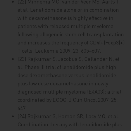
[22] Minnema MC, van der Veer MS, Aarts T,
et al. Lenalidomide alone or in combination
with dexamethasone is highly effective in
patients with relapsed multiple myeloma
following allogeneic stem cell transplantation
and increases the frequency of CD4(+)Foxp3(+)
T cells. Leukemia 2009; 23: 605–607.
[23] Rajkumar S, Jacobus S, Callander N, et
al. Phase III trial of lenalidomide plus high
dose dexamethasone versus lenalidomide
plus low dose dexamethasone in newly
diagnosed multiple myeloma (E4A03): a trial
coordinated by ECOG. J Clin Oncol 2007; 25:
447.
[24] Rajkumar S, Haman SR, Lacy MQ, et al.
Combination therapy with lenalidomide plus