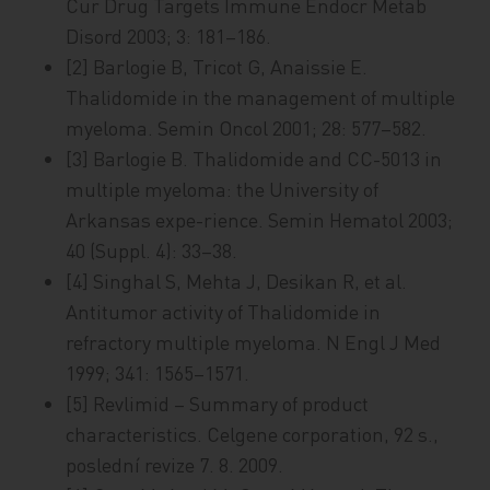
Cur Drug Targets Immune Endocr Metab
Disord 2003; 3: 181–186.
[2] Barlogie B, Tricot G, Anaissie E.
Thalidomide in the management of multiple
myeloma. Semin Oncol 2001; 28: 577–582.
[3] Barlogie B. Thalidomide and CC-5013 in
multiple myeloma: the University of
Arkansas expe-rience. Semin Hematol 2003;
40 (Suppl. 4): 33–38.
[4] Singhal S, Mehta J, Desikan R, et al.
Antitumor activity of Thalidomide in
refractory multiple myeloma. N Engl J Med
1999; 341: 1565–1571.
[5] Revlimid – Summary of product
characteristics. Celgene corporation, 92 s.,
poslední revize 7. 8. 2009.