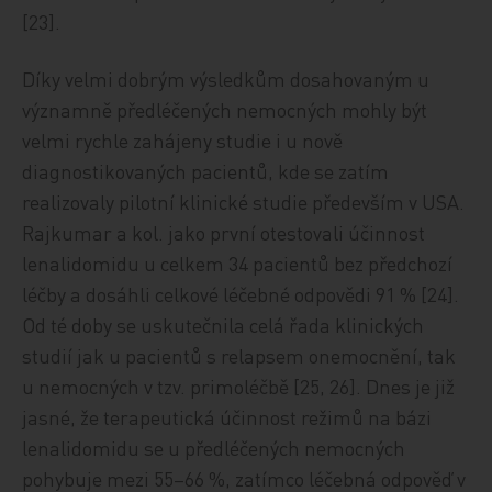
[23].
Díky velmi dobrým výsledkům dosahovaným u
významně předléčených nemocných mohly být
velmi rychle zahájeny studie i u nově
diagnostikovaných pacientů, kde se zatím
realizovaly pilotní klinické studie především v USA.
Rajkumar a kol. jako první otestovali účinnost
lenalidomidu u celkem 34 pacientů bez předchozí
léčby a dosáhli celkové léčebné odpovědi 91 % [24].
Od té doby se uskutečnila celá řada klinických
studií jak u pacientů s relapsem onemocnění, tak
u nemocných v tzv. primoléčbě [25, 26]. Dnes je již
jasné, že terapeutická účinnost režimů na bázi
lenalidomidu se u předléčených nemocných
pohybuje mezi 55–66 %, zatímco léčebná odpověď v