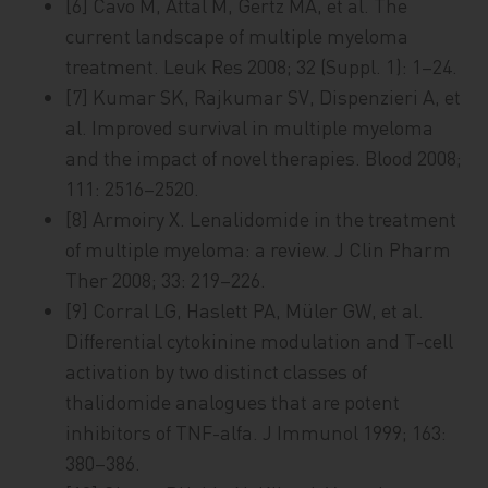
[6] Cavo M, Attal M, Gertz MA, et al. The
current landscape of multiple myeloma
treatment. Leuk Res 2008; 32 (Suppl. 1): 1–24.
[7] Kumar SK, Rajkumar SV, Dispenzieri A, et
al. Improved survival in multiple myeloma
and the impact of novel therapies. Blood 2008;
111: 2516–2520.
[8] Armoiry X. Lenalidomide in the treatment
of multiple myeloma: a review. J Clin Pharm
Ther 2008; 33: 219–226.
[9] Corral LG, Haslett PA, Müler GW, et al.
Differential cytokinine modulation and T-cell
activation by two distinct classes of
thalidomide analogues that are potent
inhibitors of TNF-alfa. J Immunol 1999; 163:
380–386.