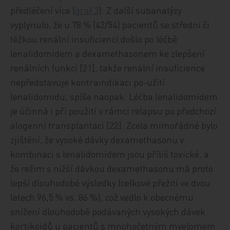
předléčení více (
graf 3
). Z další subanalýzy
vyplynulo, že u 78 % (42/54) pacientů se střední či
těžkou renální insuficiencí došlo po léčbě
lenalidomidem a dexamethasonem ke zlepšení
renálních funkcí [21], takže renální insuficience
nepředstavuje kontraindikaci po-užití
lenalidomidu, spíše naopak. Léčba lenalidomidem
je účinná i při použití v rámci relapsu po předchozí
alogenní transplantaci [22]. Zcela mimořádné bylo
zjištění, že vysoké dávky dexamethasonu v
kombinaci s lenalidomidem jsou příliš toxické, a
že režim s nižší dávkou dexamethasonu má proto
lepší dlouhodobé výsledky (celkové přežití ve dvou
letech 96,5 % vs. 86 %), což vedlo k obecnému
snížení dlouhodobě podávaných vysokých dávek
kortikoidů u pacientů s mnohočetným myelomem