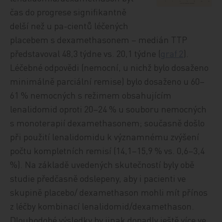
čas do progrese signifikantně
delší než u pa-cientů léčených
placebem s dexamethasonem – medián TTP
představoval 48,3 týdne vs. 20,1 týdne (
graf 2
).
Léčebné odpovědi (nemocní, u nichž bylo dosaženo
minimálně parciální remise) bylo dosaženo u 60–
61 % nemocných s režimem obsahujícím
lenalidomid oproti 20–24 % u souboru nemocných
s monoterapií dexamethasonem; současně došlo
při použití lenalidomidu k významnému zvýšení
počtu kompletních remisí (14,1–15,9 % vs. 0,6–3,4
%). Na základě uvedených skutečností byly obě
studie předčasně odslepeny, aby i pacienti ve
skupině placebo/ dexamethason mohli mít přínos
z léčby kombinací lenalidomid/dexamethason.
Dlouhodobé výsledky by jinak dopadly ještě více ve