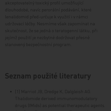
akceptovatelný toxický profil umožňující
dlouhodobé, navíc perorální podávání, které
lenalidomid před-určuje k využití i v rámci
udržovací léčby. Nesmíme však zapomínat na
skutečnost, že se jedná o teratogenní látku, při
jejímž použití je nezbytné dodržovat přesně
stanovený bezpečnostní program.
Seznam použité literatury
[1] Marriot JB, Dredge K, Dalgleish AG.
Thalidomide derived immunomodulatory
drugs (IMids) as potential therapeutic agents.