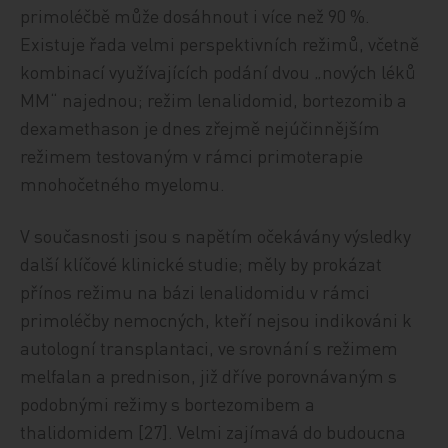
primoléčbě může dosáhnout i více než 90 %.
Existuje řada velmi perspektivních režimů, včetně
kombinací využívajících podání dvou „nových léků
MM“ najednou; režim lenalidomid, bortezomib a
dexamethason je dnes zřejmě nejúčinnějším
režimem testovaným v rámci primoterapie
mnohočetného myelomu.
V současnosti jsou s napětím očekávány výsledky
další klíčové klinické studie; měly by prokázat
přínos režimu na bázi lenalidomidu v rámci
primoléčby nemocných, kteří nejsou indikováni k
autologní transplantaci, ve srovnání s režimem
melfalan a prednison, již dříve porovnávaným s
podobnými režimy s bortezomibem a
thalidomidem [27]. Velmi zajímavá do budoucna