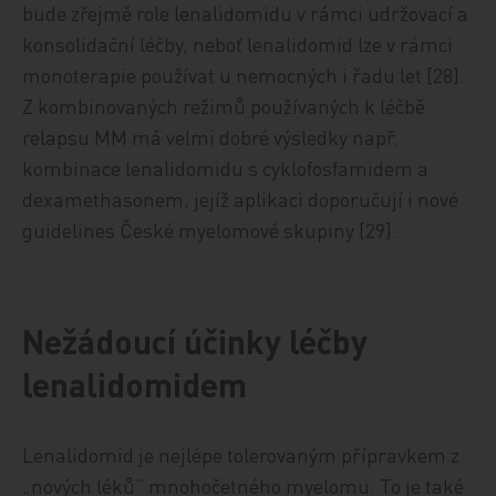
bude zřejmě role lenalidomidu v rámci udržovací a
konsolidační léčby, neboť lenalidomid lze v rámci
monoterapie používat u nemocných i řadu let [28].
Z kombinovaných režimů používaných k léčbě
relapsu MM má velmi dobré výsledky např.
kombinace lenalidomidu s cyklofosfamidem a
dexamethasonem, jejíž aplikaci doporučují i nové
guidelines České myelomové skupiny [29].
Nežádoucí účinky léčby
lenalidomidem
Lenalidomid je nejlépe tolerovaným přípravkem z
„nových léků“ mnohočetného myelomu. To je také