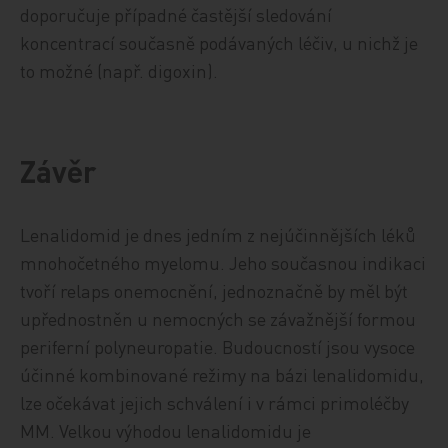
doporučuje případné častější sledování
koncentrací současně podávaných léčiv, u nichž je
to možné (např. digoxin).
Závěr
Lenalidomid je dnes jedním z nejúčinnějších léků
mnohočetného myelomu. Jeho současnou indikaci
tvoří relaps onemocnění, jednoznačně by měl být
upřednostněn u nemocných se závažnější formou
periferní polyneuropatie. Budoucností jsou vysoce
účinné kombinované režimy na bázi lenalidomidu,
lze očekávat jejich schválení i v rámci primoléčby
MM. Velkou výhodou lenalidomidu je