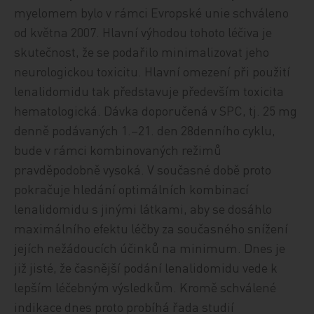
myelomem bylo v rámci Evropské unie schváleno
od května 2007. Hlavní výhodou tohoto léčiva je
skutečnost, že se podařilo minimalizovat jeho
neurologickou toxicitu. Hlavní omezení při použití
lenalidomidu tak představuje především toxicita
hematologická. Dávka doporučená v SPC, tj. 25 mg
denně podávaných 1.–21. den 28denního cyklu,
bude v rámci kombinovaných režimů
pravděpodobně vysoká. V současné době proto
pokračuje hledání optimálních kombinací
lenalidomidu s jinými látkami, aby se dosáhlo
maximálního efektu léčby za současného snížení
jejích nežádoucích účinků na minimum. Dnes je
již jisté, že časnější podání lenalidomidu vede k
lepším léčebným výsledkům. Kromě schválené
indikace dnes proto probíhá řada studií