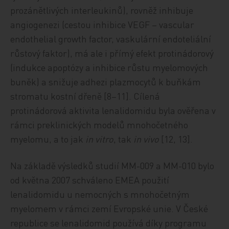
prozánětlivých interleukinů), rovněž inhibuje
angiogenezi (cestou inhibice VEGF – vascular
endothelial growth factor, vaskulární endoteliální
růstový faktor), má ale i přímý efekt protinádorový
(indukce apoptózy a inhibice růstu myelomových
buněk) a snižuje adhezi plazmocytů k buňkám
stromatu kostní dřeně [8–11]. Cílená
protinádorová aktivita lenalidomidu byla ověřena v
rámci preklinických modelů mnohočetného
myelomu, a to jak
in vitro
, tak
in vivo
[12, 13].
Na základě výsledků studií MM-009 a MM-010 bylo
od května 2007 schváleno EMEA použití
lenalidomidu u nemocných s mnohočetným
myelomem v rámci zemí Evropské unie. V České
republice se lenalidomid používá díky programu