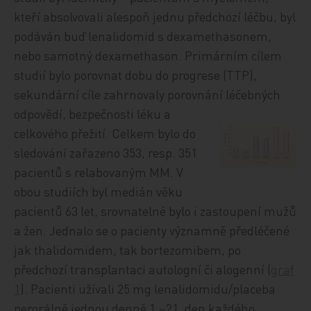
kteří absolvovali alespoň jednu předchozí léčbu, byl
podáván buď lenalidomid s dexamethasonem,
nebo samotný dexamethason. Primárním cílem
studií bylo porovnat dobu do progrese (TTP),
sekundární cíle zahrnovaly porovnání léčebných
odpovědí, bezpečnosti léku a
celkového přežití. Celkem bylo do
sledování zařazeno 353, resp. 351
pacientů s relabovaným MM. V
obou studiích byl medián věku
pacientů 63 let, srovnatelné bylo i zastoupení mužů
a žen. Jednalo se o pacienty významně předléčené
jak thalidomidem, tak bortezomibem, po
předchozí transplantaci autologní či alogenní (
graf
1
). Pacienti užívali 25 mg lenalidomidu/placeba
perorálně jednou denně 1.–21. den každého