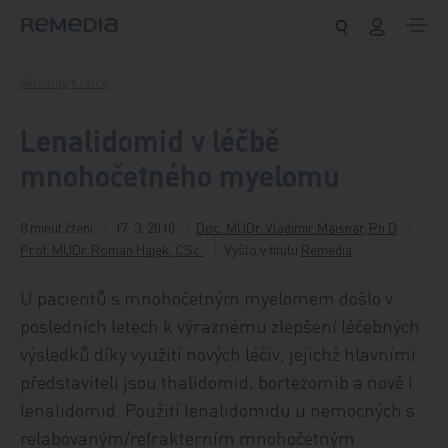
Přeskočit na obsah
Aktuality/Krátce
Lenalidomid v léčbě
mnohočetného myelomu
8 minut čtení
17. 3. 2010
Doc. MUDr. Vladimír Maisnar, Ph.D
Prof. MUDr. Roman Hájek, CSc.
Vyšlo v titulu
Remedia
U pacientů s mnohočetným myelomem došlo v
posledních letech k výraznému zlepšení léčebných
výsledků díky využití nových léčiv, jejichž hlavními
představiteli jsou thalidomid, bortezomib a nově i
lenalidomid. Použití lenalidomidu u nemocných s
relabovaným/refrakterním mnohočetným