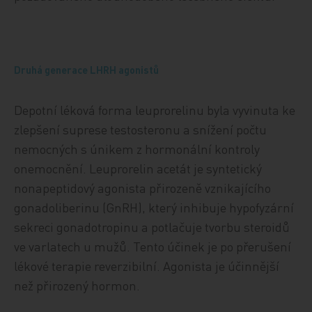
Druhá generace LHRH agonistů
Depotní léková forma leuprorelinu byla vyvinuta ke
zlepšení suprese testosteronu a snížení počtu
nemocných s únikem z hormonální kontroly
onemocnění. Leuprorelin acetát je syntetický
nonapeptidový agonista přirozeně vznikajícího
gonadoliberinu (GnRH), který inhibuje hypofyzární
sekreci gonadotropinu a potlačuje tvorbu steroidů
ve varlatech u mužů. Tento účinek je po přerušení
lékové terapie reverzibilní. Agonista je účinnější
než přirozený hormon.