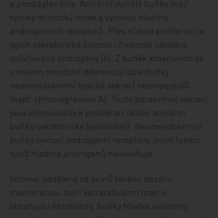
a prostaglandiny. Acinární vyzrálé buňky mají
vysoký mitotický index a vysokou hladinu
androgenních receptorů. Přes nízkou proliferaci je
jejich sekretorická činnost i životnost zásadně
ovlivňována androgeny [6]. Z buněk kmenových se
v malém množství diferencují dále buňky
neuroendokrinní typické sekrecí neuropeptidů
(např. chromograninu A). Touto parakrinní sekrecí
jsou stimulovány k proliferaci okolní acinární
buňky sekretorické (epiteliální). Neuroendokrinní
buňky nemají androgenní receptory, jejich funkci
tudíž hladina androgenů neovlivňuje.
Stroma, oddělené od acinů tenkou bazální
membránou, tvoří extracelulární matrix
obsahující fibroblasty, buňky hladké svaloviny,