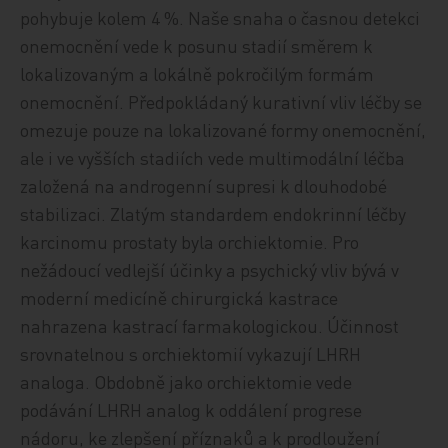
pohybuje kolem 4 %. Naše snaha o časnou detekci
onemocnění vede k posunu stadií směrem k
lokalizovaným a lokálně pokročilým formám
onemocnění. Předpokládaný kurativní vliv léčby se
omezuje pouze na lokalizované formy onemocnění,
ale i ve vyšších stadiích vede multimodální léčba
založená na androgenní supresi k dlouhodobé
stabilizaci. Zlatým standardem endokrinní léčby
karcinomu prostaty byla orchiektomie. Pro
nežádoucí vedlejší účinky a psychický vliv bývá v
moderní medicíně chirurgická kastrace
nahrazena kastrací farmakologickou. Účinnost
srovnatelnou s orchiektomií vykazují LHRH
analoga. Obdobně jako orchiektomie vede
podávání LHRH analog k oddálení progrese
nádoru, ke zlepšení příznaků a k prodloužení