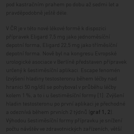
pod kastračním prahem po dobu až sedmi let a
pravděpodobně ještě déle.
V ČR je v této nové lékové formě k dispozici
přípravek Eligard 7,5 mg jako jednoměsíční
depotní forma, Eligard 22,5 mg jako tříměsíční
depotní forma. Nově byl na kongresu Evropské
urologické asociace v Berlíně představen přípravek
určený k šestiměsíční aplikaci. Escape fenomén
(zvýšení hladiny testosteronu během léčby nad
hranici 50 ng/dl) se pohyboval v průběhu léčby
kolem 1 %, a to i u šestiměsíční formy [1]. Zvýšení
hladin testosteronu po první aplikaci je přechodné
a odeznívá během prvních 2 týdnů (
graf 1, 2
).
Výhodou šestiměsíční formy přípravku je snížení
počtu návštěv ve zdravotnických zařízeních, větší