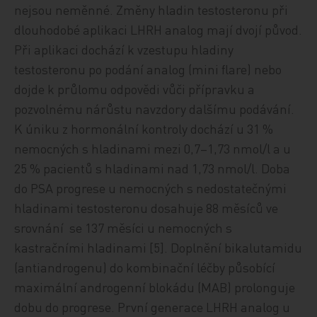
nejsou neměnné. Změny hladin testosteronu při
dlouhodobé aplikaci LHRH analog mají dvojí původ.
Při aplikaci dochází k vzestupu hladiny
testosteronu po podání analog (mini flare) nebo
dojde k průlomu odpovědi vůči přípravku a
pozvolnému nárůstu navzdory dalšímu podávání.
K úniku z hormonální kontroly dochází u 31 %
nemocných s hladinami mezi 0,7–1,73 nmol/l a u
25 % pacientů s hladinami nad 1,73 nmol/l. Doba
do PSA progrese u nemocných s nedostatečnými
hladinami testosteronu dosahuje 88 měsíců ve
srovnání se 137 měsíci u nemocných s
kastračními hladinami [5]. Doplnění bikalutamidu
(antiandrogenu) do kombinační léčby působící
maximální androgenní blokádu (MAB) prolonguje
dobu do progrese. První generace LHRH analog u