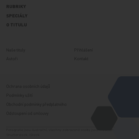
RUBRIKY
SPECIÁLY
O TITULU
Naše tituly
Přihlášení
Autoři
Kontakt
Ochrana osobních údajů
Podmínky užití
Obchodní podmínky předplatného
Odstoupení od smlouvy
Fotografie jsou ilustrační, všechny zobrazené osoby jsou modelem. Zdroj:
Shutterstock, iStock.