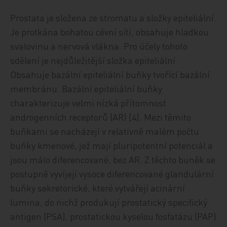
Prostata je složena ze stromatu a složky epiteliální.
Je protkána bohatou cévní sítí, obsahuje hladkou
svalovinu a nervová vlákna. Pro účely tohoto
sdělení je nejdůležitější složka epiteliální.
Obsahuje bazální epiteliální buňky tvořící bazální
membránu. Bazální epiteliální buňky
charakterizuje velmi nízká přítomnost
androgenních receptorů (AR) [4]. Mezi těmito
buňkami se nacházejí v relativně malém počtu
buňky kmenové, jež mají pluripotentní potenciál a
jsou málo diferencované, bez AR. Z těchto buněk se
postupně vyvíjejí vysoce diferencované glandulární
buňky sekretorické, které vytvářejí acinární
lumina, do nichž produkují prostatický specifický
antigen (PSA), prostatickou kyselou fosfatázu (PAP)