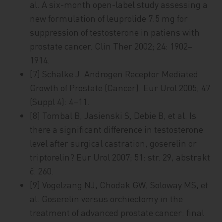
al. A six-month open-label study assessing a
new formulation of leuprolide 7.5 mg for
suppression of testosterone in patiens with
prostate cancer. Clin Ther 2002; 24: 1902–
1914.
[7] Schalke J. Androgen Receptor Mediated
Growth of Prostate (Cancer). Eur Urol 2005; 47
(Suppl 4): 4–11.
[8] Tombal B, Jasienski S, Debie B, et al. Is
there a significant difference in testosterone
level after surgical castration, goserelin or
triptorelin? Eur Urol 2007; 51: str. 29, abstrakt
č. 260.
[9] Vogelzang NJ, Chodak GW, Soloway MS, et
al. Goserelin versus orchiectomy in the
treatment of advanced prostate cancer: final