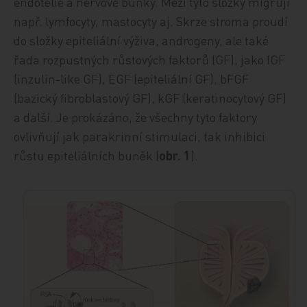
endotelie a nervové buňky. Mezi tyto složky migrují
např. lymfocyty, mastocyty aj. Skrze stroma proudí
do složky epiteliální výživa, androgeny, ale také
řada rozpustných růstových faktorů (GF), jako IGF
(inzulin-like GF), EGF (epiteliální GF), bFGF
(bazický fibroblastový GF), kGF (keratinocytový GF)
a další. Je prokázáno, že všechny tyto faktory
ovlivňují jak parakrinní stimulaci, tak inhibici
růstu epiteliálních buněk (
obr. 1
).