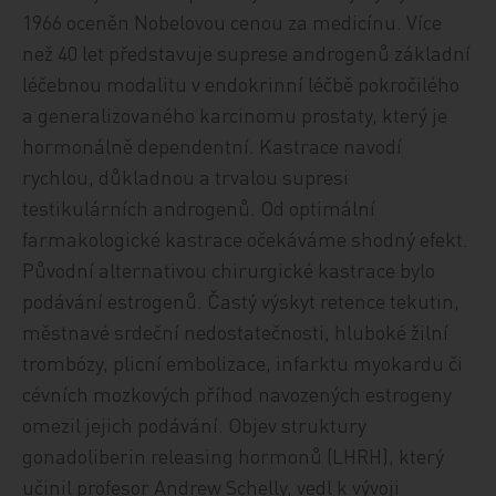
1966 oceněn Nobelovou cenou za medicínu. Více
než 40 let představuje suprese androgenů základní
léčebnou modalitu v endokrinní léčbě pokročilého
a generalizovaného karcinomu prostaty, který je
hormonálně dependentní. Kastrace navodí
rychlou, důkladnou a trvalou supresi
testikulárních androgenů. Od optimální
farmakologické kastrace očekáváme shodný efekt.
Původní alternativou chirurgické kastrace bylo
podávání estrogenů. Častý výskyt retence tekutin,
městnavé srdeční nedostatečnosti, hluboké žilní
trombózy, plicní embolizace, infarktu myokardu či
cévních mozkových příhod navozených estrogeny
omezil jejich podávání. Objev struktury
gonadoliberin releasing hormonů (LHRH), který
učinil profesor Andrew Schelly, vedl k vývoji