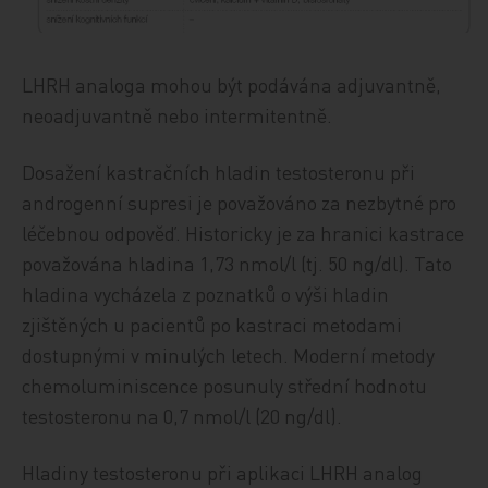
LHRH analoga mohou být podávána adjuvantně,
neoadjuvantně nebo intermitentně.
Dosažení kastračních hladin testosteronu při
androgenní supresi je považováno za nezbytné pro
léčebnou odpověď. Historicky je za hranici kastrace
považována hladina 1,73 nmol/l (tj. 50 ng/dl). Tato
hladina vycházela z poznatků o výši hladin
zjištěných u pacientů po kastraci metodami
dostupnými v minulých letech. Moderní metody
chemoluminiscence posunuly střední hodnotu
testosteronu na 0,7 nmol/l (20 ng/dl).
Hladiny testosteronu při aplikaci LHRH analog