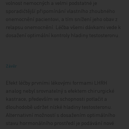
volnost nemocných a velmi podstatné je
sporadičtější připomínání vlastního zhoubného
onemocnění pacientovi, a tím snížení jeho obav z
relapsu onemocnění. Léčba všemi dávkami vede k
dosažení optimální kontroly hladiny testosteronu.
Závěr
Efekt léčby prvními lékovými formami LHRH
analog nebyl srovnatelný s efektem chirurgické
kastrace, především ve schopnosti potlačit a
dlouhodobě udržet nízké hladiny testosteronu.
Alternativní možností s dosažením optimálního
stavu hormonálního prostředí je podávání nové