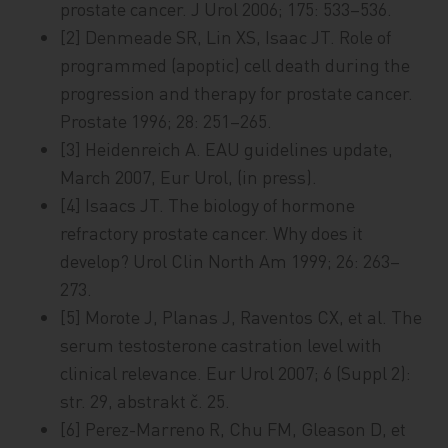
prostate cancer. J Urol 2006; 175: 533–536.
[2] Denmeade SR, Lin XS, Isaac JT. Role of
programmed (apoptic) cell death during the
progression and therapy for prostate cancer.
Prostate 1996; 28: 251–265.
[3] Heidenreich A. EAU guidelines update,
March 2007, Eur Urol, (in press).
[4] Isaacs JT. The biology of hormone
refractory prostate cancer. Why does it
develop? Urol Clin North Am 1999; 26: 263–
273.
[5] Morote J, Planas J, Raventos CX, et al. The
serum testosterone castration level with
clinical relevance. Eur Urol 2007; 6 (Suppl 2):
str. 29, abstrakt č. 25.
[6] Perez-Marreno R, Chu FM, Gleason D, et