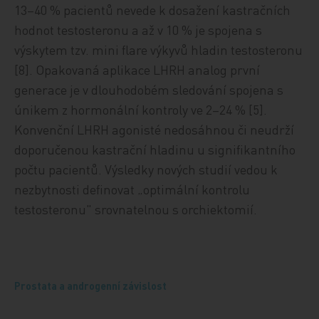
13–40 % pacientů nevede k dosažení kastračních
hodnot testosteronu a až v 10 % je spojena s
výskytem tzv. mini flare výkyvů hladin testosteronu
[8]. Opakovaná aplikace LHRH analog první
generace je v dlouhodobém sledování spojena s
únikem z hormonální kontroly ve 2–24 % [5].
Konvenční LHRH agonisté nedosáhnou či neudrží
doporučenou kastrační hladinu u signifikantního
počtu pacientů. Výsledky nových studií vedou k
nezbytnosti definovat „optimální kontrolu
testosteronu" srovnatelnou s orchiektomií.
Prostata a androgenní závislost