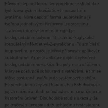
Původní depotní forma leuprorelinu se skládala z
lyofilizovaných mikročástic v transportním
systému. Nová depotní forma leuprorelinu je
tvořena jednotlivými částicemi leuprorelinu.
Transportním systémem (Atrigel) je
biodegradabilní polymer D,L-laktid-koglykolid
rozpuštěný v N-methyl-2-pyrolidonu. Po smíchání
leuprorelinu a nosiče je léčivý přípravek aplikován
subkutánně. V místě aplikace dojde k vytvoření
biodegradabilního viskózního polymeru s léčivem,
který se postupně odbourává a vstřebává, a tím se
léčivo postupně uvolňuje do systémového oběhu.
Po přechodném zvýšení hladin LH a FSH dochází k
jejich snížení a hladina testosteronu se snižuje na
kastrační úroveň. Dlouhodobé studie ukázaly, že
pokračování terapie udržuje hladinu testosteronu