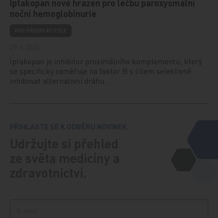
Iptakopan nově hrazen pro léčbu paroxysmální
noční hemoglobinurie
PRO PŘEDPLATITELE
29. 6. 2026
Iptakopan je inhibitor proximálního komplementu, který
se specificky zaměřuje na faktor B s cílem selektivně
inhibovat alternativní dráhu…
PŘIHLASTE SE K ODBĚRU NOVINEK.
Udržujte si přehled
ze světa medicíny a
zdravotnictví.