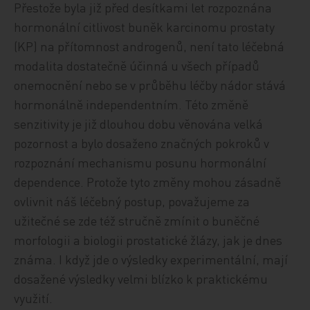
Přestože byla již před desítkami let rozpoznána
hormonální citlivost buněk karcinomu prostaty
(KP) na přítomnost androgenů, není tato léčebná
modalita dostatečně účinná u všech případů
onemocnění nebo se v průběhu léčby nádor stává
hormonálně independentním. Této změně
senzitivity je již dlouhou dobu věnována velká
pozornost a bylo dosaženo značných pokroků v
rozpoznání mechanismu posunu hormonální
dependence. Protože tyto změny mohou zásadně
ovlivnit náš léčebný postup, považujeme za
užitečné se zde též stručně zmínit o buněčné
morfologii a biologii prostatické žlázy, jak je dnes
známa. I když jde o výsledky experimentální, mají
dosažené výsledky velmi blízko k praktickému
využití.