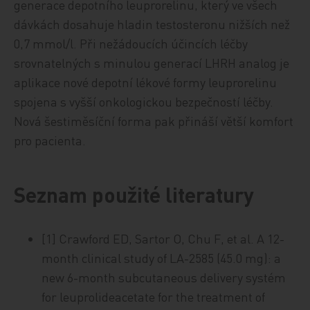
generace depotního leuprorelinu, který ve všech
dávkách dosahuje hladin testosteronu nižších než
0,7 mmol/l. Při nežádoucích účincích léčby
srovnatelných s minulou generací LHRH analog je
aplikace nové depotní lékové formy leuprorelinu
spojena s vyšší onkologickou bezpečností léčby.
Nová šestiměsíční forma pak přináší větší komfort
pro pacienta.
Seznam použité literatury
[1] Crawford ED, Sartor O, Chu F, et al. A 12-
month clinical study of LA-2585 (45.0 mg): a
new 6-month subcutaneous delivery systém
for leuprolideacetate for the treatment of