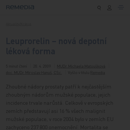
Přeskočit na obsah
Aktuality/Krátce
Leuprorelin – nová depotní
léková forma
5 minut čtení
20. 4. 2009
MUDr. Michaela Matoušková
doc. MUDr. Miroslav Hanuš, CSc.
Vyšlo v titulu
Remedia
Zhoubné nádory prostaty patří k nejčastějším
zhoubným nádorům mužské populace, jejich
incidence trvale narůstá. Celkově v evropských
zemích představují asi 16 % všech malignit
mužské populace, v roce 2004 bylo v zemích EU
zachyceno 237 800 onemocnění. Mortalita se