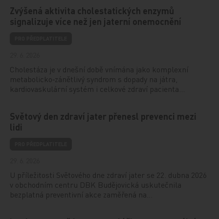
Zvýšená aktivita cholestatických enzymů
signalizuje více než jen jaterní onemocnění
PRO PŘEDPLATITELE
29. 6. 2026
Cholestáza je v dnešní době vnímána jako komplexní
metabolicko‑zánětlivý syndrom s dopady na játra,
kardiovaskulární systém i celkové zdraví pacienta…
Světový den zdraví jater přenesl prevenci mezi
lidi
PRO PŘEDPLATITELE
29. 6. 2026
U příležitosti Světového dne zdraví jater se 22. dubna 2026
v obchodním centru DBK Budějovická uskutečnila
bezplatná preventivní akce zaměřená na…