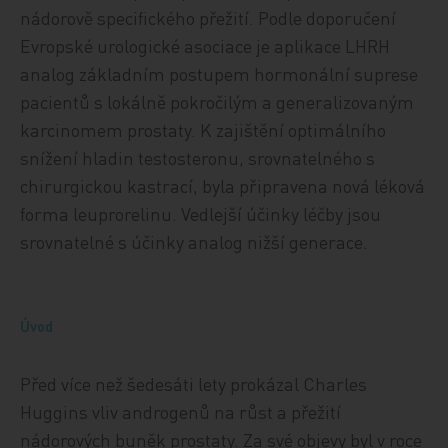
nádorově specifického přežití. Podle doporučení
Evropské urologické asociace je aplikace LHRH
analog základním postupem hormonální suprese
pacientů s lokálně pokročilým a generalizovaným
karcinomem prostaty. K zajištění optimálního
snížení hladin testosteronu, srovnatelného s
chirurgickou kastrací, byla připravena nová léková
forma leuprorelinu. Vedlejší účinky léčby jsou
srovnatelné s účinky analog nižší generace.
Úvod
Před více než šedesáti lety prokázal Charles
Huggins vliv androgenů na růst a přežití
nádorových buněk prostaty. Za své objevy byl v roce