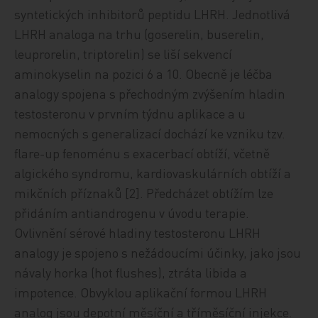
syntetických inhibitorů peptidu LHRH. Jednotlivá
LHRH analoga na trhu (goserelin, buserelin,
leuprorelin, triptorelin) se liší sekvencí
aminokyselin na pozici 6 a 10. Obecně je léčba
analogy spojena s přechodným zvýšením hladin
testosteronu v prvním týdnu aplikace a u
nemocných s generalizací dochází ke vzniku tzv.
flare-up fenoménu s exacerbací obtíží, včetně
algického syndromu, kardiovaskulárních obtíží a
mikčních příznaků [2]. Předcházet obtížím lze
přidáním antiandrogenu v úvodu terapie.
Ovlivnění sérové hladiny testosteronu LHRH
analogy je spojeno s nežádoucími účinky, jako jsou
návaly horka (hot flushes), ztráta libida a
impotence. Obvyklou aplikační formou LHRH
analog jsou depotní měsíční a tříměsíční injekce.