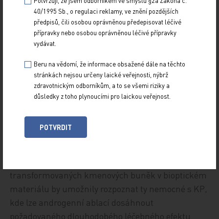
Potvrzuji, že jsem odborníkem ve smyslu §2a Zákona č.
hormonální léčbu. U vyzrávajících epiteliálních
40/1995 Sb., o regulaci reklamy, ve znění pozdějších
předpisů, čili osobou oprávněnou předepisovat léčivé
buněčných linií prostatických acinů, kde
přípravky nebo osobou oprávněnou léčivé přípravky
imunohistochemicky není vyjádřen K5 a c-met, a
vydávat.
naopak je patrna exprese AR (AR+), lze očekávat
Beru na vědomí, že informace obsažené dále na těchto
farmakologickým potlačením hladiny testosteronu
stránkách nejsou určeny laické veřejnosti, nýbrž
(chemickou kastrací) výrazný léčebný účinek [7].
zdravotnickým odborníkům, a to se všemi riziky a
důsledky z toho plynoucími pro laickou veřejnost.
I když výše popsaný velmi složitý mechanismus je
zmíněn jen zjednodušeně, je prokázáno, že časná
POTVRDIT
fáze diferenciace kmenových buněk v kmenové
buňky nádorové je zásadně ovlivněna androgeny.
Typizace a stanovení objemu těchto
transformovaných kmenových buněk v bioptickém
materiálu by umožnily rozpoznat ty nemocné s KP,
kde lze androgenní ablací dosáhnout
požadovaného dlouhodobého léčebného efektu.