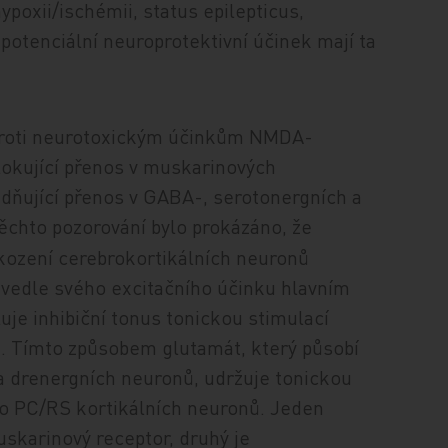
ypoxii/ischémii, status epilepticus,
otenciální neuroprotektivní účinek mají ta
 proti neurotoxickým účinkům NMDA-
lokující přenos v muskarinových
adňující přenos v GABA-, serotonergních a
ěchto pozorování bylo prokázáno, že
kození cerebrokortikálních neuronů
vedle svého excitačního účinku hlavním
uje inhibiční tonus tonickou stimulací
. Tímto způsobem glutamát, který působí
drenergních neuronů, udržuje tonickou
 do PC/RS kortikálních neuronů. Jeden
uskarinový receptor, druhý je