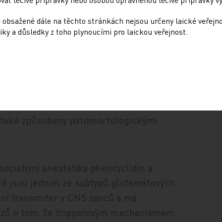
lejí i patomorfologické změny neuronů.
 obsažené dále na těchto stránkách nejsou určeny laické veřejn
iky a důsledky z toho plynoucími pro laickou veřejnost.
t [8]. Pozoroval, že opakované imobilizace
ncyclidinem vedly k jejich povahovým
tamin, další disociativní anestetikum
uje již menší výskyt těchto změn neuronů,
žné, že vzácně se vyskytující protrahované
u také způsobeny patomorfologickými
isociativní anestetika phencyclidin a
é jsou jedním ze subtypů glutamátových
ční transmiter v CNS savců a má
ůkazů o tom, že triggerovým mechanismem