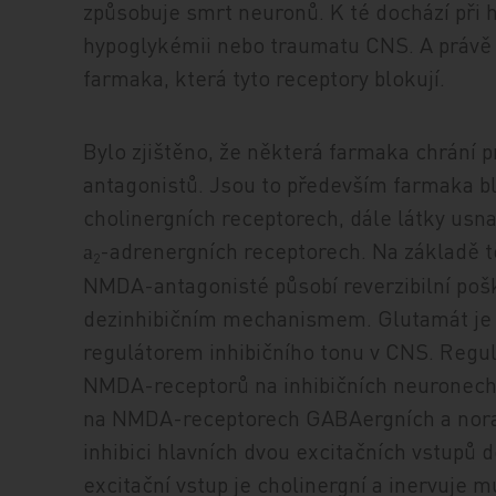
způsobuje smrt neuronů. K té dochází při h
hypoglykémii nebo traumatu CNS. A právě p
farmaka, která tyto receptory blokují.
Bylo zjištěno, že některá farmaka chrání
antagonistů. Jsou to především farmaka b
cholinergních receptorech, dále látky usn
-adrenergních receptorech. Na základě t
a
2
NMDA-antagonisté působí reverzibilní poš
dezinhibičním mechanismem. Glutamát je 
regulátorem inhibičního tonu v CNS. Regul
NMDA-receptorů na inhibičních neuronech
na NMDA-receptorech GABAergních a nora 
inhibici hlavních dvou excitačních vstupů
excitační vstup je cholinergní a inervuje m