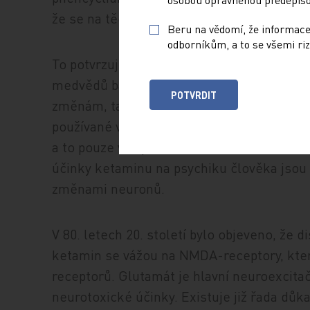
že se na těchto psychických reakcích podí
Beru na vědomí, že informace
odborníkům, a to se všemi riz
To potvrzují i nálezy Taylora (1985) u zvířa
medvědů barribalů (Ursus americanus) phe
POTVRDIT
změnám, takže se stávali agresivními. Tile
používané ve veterinární medicíně, způsob
a to pouze ve vyšších dávkách. Je však mo
účinky ketaminu na psychiku člověka jso
změnami neuronů.
V 80. letech 20. století bylo objeveno, že d
ketamin se vážou na NMDA-receptory, kter
receptorů. Glutamát je hlavní neuroexcita
neurotoxické účinky. Existuje již řada d