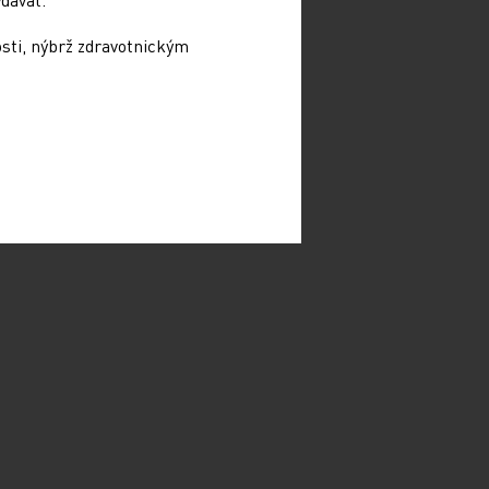
osti, nýbrž zdravotnickým