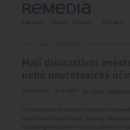
Přeskočit na obsah
Z NOVINEK
ARCHIV
RUBRIKY
SPECIÁLY
Domů
Rubriky
Aktuality/Krátce
Mají disociativní anesteti
Mají disociativní anest
nebo neurotoxický úči
5 minut čtení
20. 4. 2009
Doc. MUDr. Ladislav He
Účinná možnost ochrany centrální nervov
(cévní mozková příhoda, trauma, status ep
neurodegenerativním onemocněním (amyotr