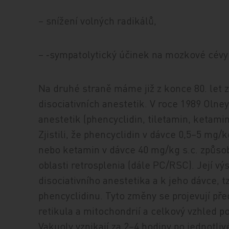
– snížení volných radikálů,
– ‑sympatolytický účinek na mozkové cév
Na druhé straně máme již z konce 80. let 
disociativních anestetik. V roce 1989 Olney
anestetik (phencyclidin, tiletamin, ketami
Zjistili, že phencyclidin v dávce 0,5–5 mg/k
nebo ketamin v dávce 40 mg/kg s.c. způsobi
oblasti retrosplenia (dále PC/RSC). Její vý
disociativního anestetika a k jeho dávce, tz
phencyclidinu. Tyto změny se projevují p
retikula a mitochondrií a celkový vzhled p
Vakuoly vznikají za 2–4 hodiny po jednotl