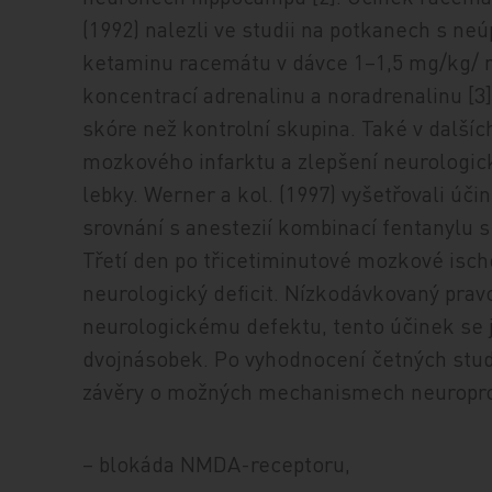
(1992) nalezli ve studii na potkanech s ne
ketaminu racemátu v dávce 1–1,5 mg/kg/ m
koncentrací adrenalinu a noradrenalinu [3]
skóre než kontrolní skupina. Také v další
mozkového infarktu a zlepšení neurologi
lebky. Werner a kol. (1997) vyšetřovali ú
srovnání s anestezií kombinací fentanylu
Třetí den po třicetiminutové mozkové isché
neurologický deficit. Nízkodávkovaný prav
neurologickému defektu, tento účinek se 
dvojnásobek. Po vyhodnocení četných studi
závěry o možných mechanismech neuroprot
– blokáda NMDA-receptoru,