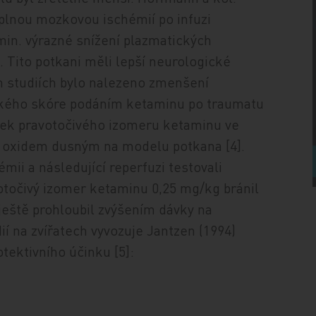
úplnou mozkovou ischémií po infuzi
in. výrazné snížení plazmatických
. Tito potkani měli lepší neurologické
ch studiích bylo nalezeno zmenšení
ckého skóre podáním ketaminu po traumatu
činek pravotočivého izomeru ketaminu ve
 s oxidem dusným na modelu potkana [4].
mii a následující reperfuzi testovali
otočivý izomer ketaminu 0,25 mg/kg bránil
ještě prohloubil zvýšením dávky na
í na zvířatech vyvozuje Jantzen (1994)
ektivního účinku [5]: