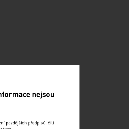
Informace nejsou
í pozdějších předpisů, čili
dávat.