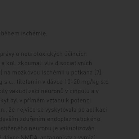
y během ischémie.
zprávy o neurotoxických účincích
 a kol. zkoumali vliv disociativních
n) na mozkovou ischémii u potkana [7].
g s.c., tiletamin v dávce 10–20 mg/kg s.c.
ly vakuolizaci neuronů v cingulu a v
skyt byl v přímém vztahu k potenci
n., že nejvíce se vyskytovala po aplikaci
ředevším zduřením endoplazmatického
ostiženého neuronu je vakuolizován.
ivé dávce NMDA-antagonisty a vymizí