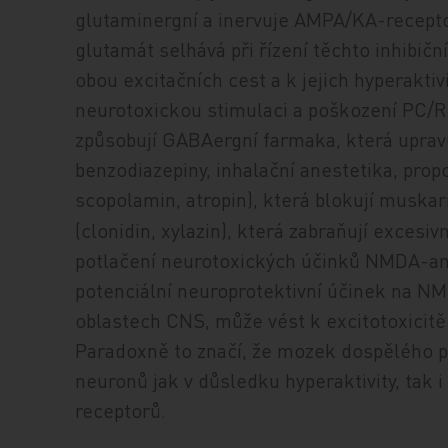
glutaminergní a inervuje AMPA/KA-recept
glutamát selhává při řízení těchto inhibičn
obou excitačních cest a k jejich hyperakti
neurotoxickou stimulaci a poškození PC/RS
způsobují GABAergní farmaka, která upravu
benzodiazepiny, inhalační anestetika, prop
scopolamin, atropin), která blokují muskar
(clonidin, xylazin), která zabraňují excesiv
potlačení neurotoxických účinků NMDA-anta
potenciální neuroprotektivní účinek na N
oblastech CNS, může vést k excitotoxicitě
Paradoxně to značí, že mozek dospělého 
neuronů jak v důsledku hyperaktivity, tak
receptorů.