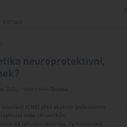
O
O TITULU
ka…
etika neuroprotektivní,
nek?
ss, DrSc.
Vyšlo v titulu
Remedia
é soustavy (CNS) před akutním poškozením
ilepticus) nebo chronickým
ofická laterální skleróza, Parkinsonova