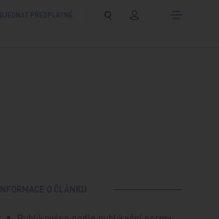
BJEDNAT PŘEDPLATNÉ
INFORMACE O ČLÁNKU
Publikováno podle publikační normy: