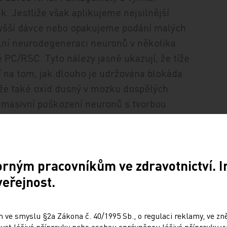
. Jestliže však aplikujeme nejsilnější
 vyšší dávce nebo opakujeme podání malých
ilní neurodegeneraci neuronů v několika
PC/RSC. Tyto nálezy jasně ukazují, že tíže
isí na tom, jak dlouho je udržována blokáda
že také oxid dusný v mozku dospělých
 masivní poškození neuronů s tvorbou
 prokázáno, že se neurotoxické účinky
i nízkých dávkách obou farmak. Jiné
e NMDA-receptory. Překvapivě však nemá
orným pracovníkům ve zdravotnictví. 
onisté a je schopen dokonce chránit před
minem. Phencyclidin byl používán v
veřejnost.
. let 20. století a pro vysoký výskyt
zcela upuštěno [6]. Při chronickém užívání
 ve smyslu §2a Zákona č. 40/1995 Sb., o regulaci reklamy, ve zněn
u schizofrenních psychóz. Je nepochybné,
at léčivé přípravky nebo osobou oprávněnou léčivé přípravky vy