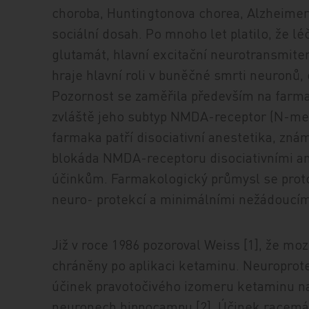
choroba, Huntingtonova chorea, Alzheim
sociální dosah. Po mnoho let platilo, že lé
glutamát, hlavní excitační neurotransmite
hraje hlavní roli v buněčné smrti neuronů,
Pozornost se zaměřila především na farmak
zvláště jeho subtyp NMDA-receptor (N-met
farmaka patří disociativní anestetika, znám
blokáda NMDA-receptoru disociativními a
účinkům. Farmakologický průmysl se proto
neuro- protekcí a minimálními nežádoucím
Již v roce 1986 pozoroval Weiss [1], že mo
chráněny po aplikaci ketaminu. Neuroprot
účinek pravotočivého izomeru ketaminu nal
neuronech hippocampu [2]. Účinek racemát