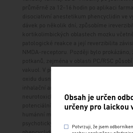
průměrně za 12–16 hodin po aplikaci farmak
disociativní anestetikum phencyclidin ve
dávek po několik dní, způsobíme ireverzib
kortikolimbických oblastech mozku včetně 
patologické reakce a její reverzibilita záv
NMDA-receptoru. Později bylo prokázáno, 
potkanů, zejména v oblasti PC/RSC působí
vakuol. V pokusech na zvířatech bylo dále
oxidu dusného a ketaminu potencují již př
inhalační anestetikum xenon také blokuj
Obsah je určen odb
neurotoxické účinky jako mají NMDA-antag
potenciální neurotoxicitou navozenou keta
určeny pro laickou 
humánní medicíně koncem 50. a začátkem 60
psychotických reakcí bylo od jeho užívání 
Potvrzuji, že jsem odborníkem
phencyclidinu narkomany dochází ke vznik
osobou oprávněnou předepisov