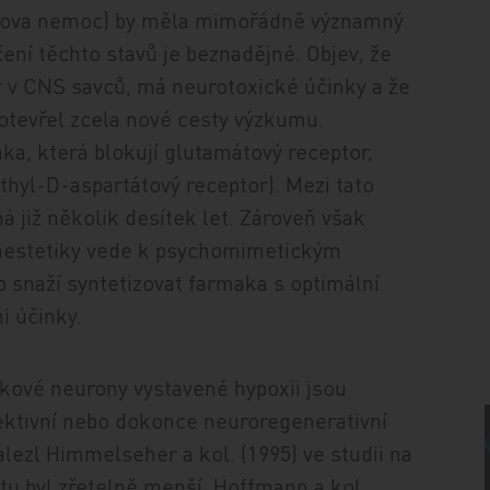
erova nemoc) by měla mimořádně významný
čení těchto stavů je beznadějné. Objev, že
r v CNS savců, má neurotoxické účinky a že
 otevřel zcela nové cesty výzkumu.
a, která blokují glutamátový receptor,
hyl-D-aspartátový receptor). Mezi tato
á již několik desítek let. Zároveň však
nestetiky vede k psychomimetickým
 snaží syntetizovat farmaka s optimální
i účinky.
zkové neurony vystavené hypoxii jsou
ektivní nebo dokonce neuroregenerativní
ezl Himmelseher a kol. (1995) ve studii na
u byl zřetelně menší. Hoffmann a kol.