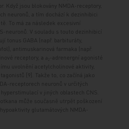
or. Když jsou blokovány NMDA-receptory,
ích neuronů, a tím dochází k dezinhibici
vitě. To má za následek excesivní
-neuronů. V souladu s touto dezinhibicí
jí tonus GABA (např. barbituráty,
ofol), antimuskarinová farmaka (např.
inové receptory, a
-adrenergní agonisté
a
2
nímu uvolnění acetylcholinové aktivity,
gonistů [9]. Takže to, co začíná jako
MDA-receptorech neuronů v určitých
 hyperstimulací v jiných oblastech CNS.
potkana může současně utrpět poškození
 i hypoaktivity glutamátových NMDA-