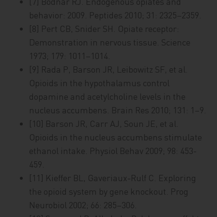
[7] Bodnar RJ. Endogenous opiates and
behavior: 2009. Peptides 2010; 31: 2325–2359.
[8] Pert CB, Snider SH. Opiate receptor:
Demonstration in nervous tissue. Science
1973; 179: 1011–1014.
[9] Rada P, Barson JR, Leibowitz SF, et al.
Opioids in the hypothalamus control
dopamine and acetylcholine levels in the
nucleus accumbens. Brain Res 2010; 131: 1–9.
[10] Barson JR, Carr AJ, Soun JE, et al.
Opioids in the nucleus accumbens stimulate
ethanol intake. Physiol Behav 2009; 98: 453-
459.
[11] Kieffer BL, Gaveriaux-Rulf C. Exploring
the opioid system by gene knockout. Prog
Neurobiol 2002; 66: 285–306.