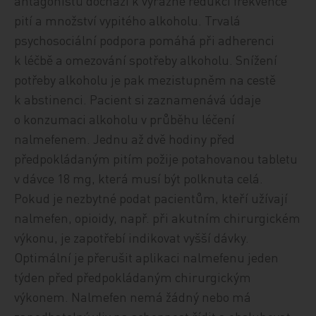
antagonistů dochází k výrazné redukci frekvence
pití a množství vypitého alkoholu. Trvalá
psychosociální podpora pomáhá při adherenci
k léčbě a omezování spotřeby alkoholu. Snížení
potřeby alkoholu je pak mezistupněm na cestě
k abstinenci. Pacient si zaznamenává údaje
o konzumaci alkoholu v průběhu léčení
nalmefenem. Jednu až dvě hodiny před
předpokládaným pitím požije potahovanou tabletu
v dávce 18 mg, která musí být polknuta celá.
Pokud je nezbytné podat pacientům, kteří užívají
nalmefen, opioidy, např. při akutním chirurgickém
výkonu, je zapotřebí indikovat vyšší dávky.
Optimální je přerušit aplikaci nalmefenu jeden
týden před předpokládaným chirurgickým
výkonem. Nalmefen nemá žádný nebo má