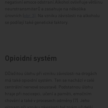
negativní emoce odstraní.Alkohol ovlivňuje většinu
neurotransmiterů a zasahuje na několika
úrovních (
obr. 3)
. Na vzniku závislosti na alkoholu
se podílejí také genetické faktory.
Opioidní systém
Důležitou úlohu při vzniku závislosti na drogách
má také opioidní systém. Ten se nachází v celé
centrální nervové soustavě. Podstatnou úlohu
hraje při nocicepci, učení a paměti, emočním
chování a také v procesech odměny [7]. Jeho
význam při vzniku závislosti byl znám již delší