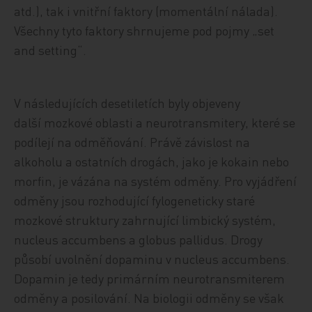
atd.), tak i vnitřní faktory (momentální nálada).
Všechny tyto faktory shrnujeme pod pojmy „set
and setting“.
V následujících desetiletích byly objeveny
další mozkové oblasti a neurotransmitery, které se
podílejí na odměňování. Právě závislost na
alkoholu a ostatních drogách, jako je kokain nebo
morfin, je vázána na systém odměny. Pro vyjádření
odměny jsou rozhodující fylogeneticky staré
mozkové struktury zahrnující limbický systém,
nucleus accumbens a globus pallidus. Drogy
působí uvolnění dopaminu v nucleus accumbens.
Dopamin je tedy primárním neurotransmiterem
odměny a posilování. Na biologii odměny se však