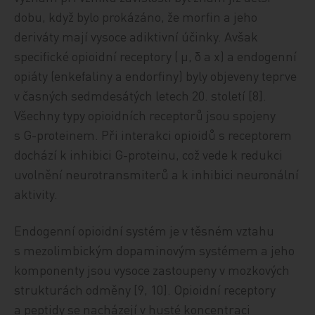
dobu, když bylo prokázáno, že morfin a jeho
deriváty mají vysoce adiktivní účinky. Avšak
specifické opioidní receptory ( µ, δ a χ) a endogenní
opiáty (enkefaliny a endorfiny) byly objeveny teprve
v časných sedmdesátých letech 20. století [8].
Všechny typy opioidních receptorů jsou spojeny
s G-proteinem. Při interakci opioidů s receptorem
dochází k inhibici G-proteinu, což vede k redukci
uvolnění neurotransmiterů a k inhibici neuronální
aktivity.
Endogenní opioidní systém je v těsném vztahu
s mezolimbickým dopaminovým systémem a jeho
komponenty jsou vysoce zastoupeny v mozkových
strukturách odměny [9, 10]. Opioidní receptory
a peptidy se nacházejí v husté koncentraci