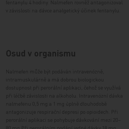
fentanylu 4 hodiny. Nalmefen rovněž antagonizoval
v závislosti na dávce analgetický účinek fentanylu.
Osud v organismu
Nalmefen může být podáván intravenózně,
intramuskulárně a má dobrou biologickou
dostupnost při perorální aplikaci, čehož se využívá
při léčbě závislosti na alkoholu. Intravenózní dávka
nalmefenu 0,5 mg a 1 mg úplně dlouhodobě
antagonizuje respirační depresi po opioidech. Při
perorální aplikaci se pohybuje dávkování mezi 20–
80 mg.Při perorálním podání jedné dávky 18 mg