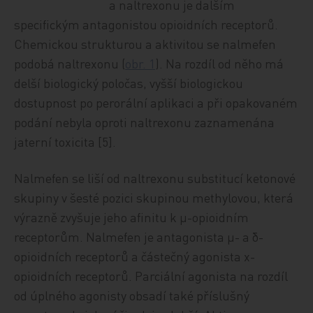
a naltrexonu je dalším
specifickým antagonistou opioidních receptorů.
Chemickou strukturou a aktivitou se nalmefen
podobá naltrexonu (
obr. 1
). Na rozdíl od něho má
delší biologický poločas, vyšší biologickou
dostupnost po perorální aplikaci a při opakovaném
podání nebyla oproti naltrexonu zaznamenána
jaterní toxicita [5].
Nalmefen se liší od naltrexonu substitucí ketonové
skupiny v šesté pozici skupinou methylovou, která
výrazně zvyšuje jeho afinitu k µ-opioidním
receptorům. Nalmefen je antagonista µ- a δ-
opioidních receptorů a částečný agonista χ-
opioidních receptorů. Parciální agonista na rozdíl
od úplného agonisty obsadí také příslušný