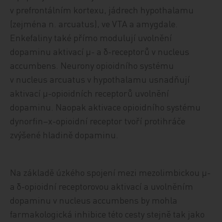
v prefrontálním kortexu, jádrech hypothalamu
(zejména n. arcuatus), ve VTA a amygdale.
Enkefaliny také přímo modulují uvolnění
dopaminu aktivací µ- a δ-receptorů v nucleus
accumbens. Neurony opioidního systému
v nucleus arcuatus v hypothalamu usnadňují
aktivací µ-opioidních receptorů uvolnění
dopaminu. Naopak aktivace opioidního systému
dynorfin–χ-opioidní receptor tvoří protihráče
zvýšené hladině dopaminu.
Na základě úzkého spojení mezi mezolimbickou µ-
a δ-opioidní receptorovou aktivací a uvolněním
dopaminu v nucleus accumbens by mohla
farmakologická inhibice této cesty stejně tak jako