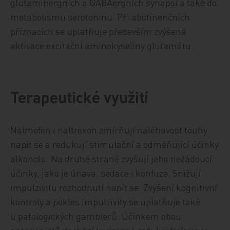
glutaminergních a GABAergních synapsí a také do
metabolismu serotoninu. Při abstinenčních
příznacích se uplatňuje především zvýšená
aktivace excitační aminokyseliny glutamátu.
Terapeutické využití
Nalmefen i naltrexon zmírňují naléhavost touhy
napít se a redukují stimulační a odměňující účinky
alkoholu. Na druhé straně zvyšují jeho nežádoucí
účinky, jako je únava, sedace i konfuze. Snižují
impulzivitu rozhodnutí napít se. Zvýšení kognitivní
kontroly a pokles impulzivity se uplatňuje také
u patologických gamblerů. Účinkem obou