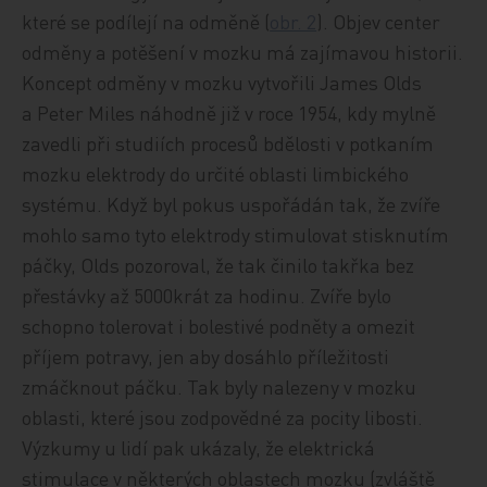
které se podílejí na odměně (
obr. 2
). Objev center
odměny a potěšení v mozku má zajímavou historii.
Koncept odměny v mozku vytvořili James Olds
a Peter Miles náhodně již v roce 1954, kdy mylně
zavedli při studiích procesů bdělosti v potkaním
mozku elektrody do určité oblasti limbického
systému. Když byl pokus uspořádán tak, že zvíře
mohlo samo tyto elektrody stimulovat stisknutím
páčky, Olds pozoroval, že tak činilo takřka bez
přestávky až 5000krát za hodinu. Zvíře bylo
schopno tolerovat i bolestivé podněty a omezit
příjem potravy, jen aby dosáhlo příležitosti
zmáčknout páčku. Tak byly nalezeny v mozku
oblasti, které jsou zodpovědné za pocity libosti.
Výzkumy u lidí pak ukázaly, že elektrická
stimulace v některých oblastech mozku (zvláště