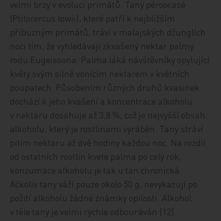
velmi brzy v evoluci primátů. Tany péroocasé
(Ptilocercus lowii), které patří k nejbližším
příbuzným primátů, tráví v malajských džunglích
noci tím, že vyhledávají zkvašený nektar palmy
rodu Eugeissona. Palma láká návštěvníky opylující
květy svým silně vonícím nektarem v květních
poupatech. Působením různých druhů kvasinek
dochází k jeho kvašení a koncentrace alkoholu
v nektaru dosahuje až 3,8 %, což je nejvyšší obsah
alkoholu, který je rostlinami vyráběn. Tany stráví
pitím nektaru až dvě hodiny každou noc. Na rozdíl
od ostatních rostlin kvete palma po celý rok,
konzumace alkoholu je tak u tan chronická.
Ačkoliv tany váží pouze okolo 50 g, nevykazují po
požití alkoholu žádné známky opilosti. Alkohol
v těle tany je velmi rychle odbouráván [12].