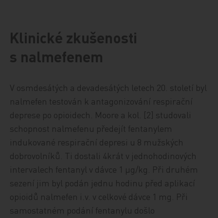
Klinické zkušenosti
s nalmefenem
V osmdesátých a devadesátých letech 20. století byl
nalmefen testován k antagonizování respirační
deprese po opioidech. Moore a kol. [2] studovali
schopnost nalmefenu předejít fentanylem
indukované respirační depresi u 8 mužských
dobrovolníků. Ti dostali 4krát v jednohodinových
intervalech fentanyl v dávce 1 µg/kg. Při druhém
sezení jim byl podán jednu hodinu před aplikací
opioidů nalmefen i.v. v celkové dávce 1 mg. Při
samostatném podání fentanylu došlo