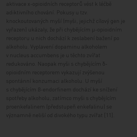
aktivace χ-opioidních receptorů vést k léčbě
adiktivního chování. Pokusy u tzv.
knockoutovaných myší (myši, jejichž cílový gen je
vyřazen) ukázaly, že při chybějícím µ-opioidním
receptoru u nich dochází k zeslabení bažení po
alkoholu. Vyplavení dopaminu alkoholem
v nucleus accumbens je u těchto zvířat
redukováno. Naopak myši s chybějícím δ-
opioidním receptorem vykazují zvýšenou
spontánní konzumaci alkoholu. U myší
s chybějícím β-endorfinem dochází ke snížení
spotřeby alkoholu, zatímco myši s chybějícím
proenkefalinem (předstupeň enkefalinu) se
významně neliší od divokého typu zvířat [11].