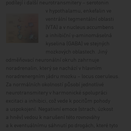
podílejí i další neurotransmitery – serotonin
v hypothalamu, enke
falin ve
ventrální tegmentální oblasti
(VTA) a v nucleus accumbens
a inhibiční γ-aminomáselná
kyselina (GABA) ve stejných
mozkových oblastech. Jiný
odměňovací neuronální okruh zahrnuje
noradrenalin, který se nachází v hlavním
noradrenergním jádru mozku – locus coeruleus.
Za normálních okolností působí jednotlivé
neurotransmitery v harmonické spolupráci
excitaci a inhibici, což vede k pocitům pohody
a uspokojení. Negativní emoce (strach, úzkost
a hněv) vedou k narušení této rovnováhy
a k eventuálnímu sáhnutí po drogách, které tyto