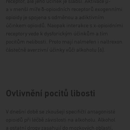
receptor, ale jeho účinek je slabší. Aktivace µ-
a v menší míře δ-opioidních receptorů exogenními
opioidy je spojena s odměnou a adiktivním
účinkem opioidů. Naopak interakce s χ-opioidními
receptory vede k dysforickým účinkům a tím
pocitům nelibosti. Proto mají nalmefen i naltrexon
částečně averzivní účinky vůči alkoholu [6].
Ovlivnění pocitů libosti
V dnešní době se zkoušejí specifičtí antagonisté
opioidů při léčbě závislosti na alkoholu. Alkohol
a ostatní drogy zasahují do mozkových oblastí,