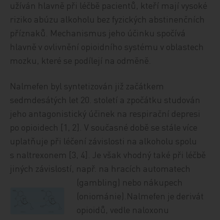
užíván hlavně při léčbě pacientů, kteří mají vysoké
riziko abúzu alkoholu bez fyzických abstinenčních
příznaků. Mechanismus jeho účinku spočívá
hlavně v ovlivnění opioidního systému v oblastech
mozku, které se podílejí na odměně.
Nalmefen byl syntetizován již začátkem
sedmdesátých let 20. století a zpočátku studován
jeho antagonistický účinek na respirační depresi
po opioidech [1, 2]. V současné době se stále více
uplatňuje při léčení závislosti na alkoholu spolu
s naltrexonem [3, 4]. Je však vhodný také při léčbě
jiných závislostí, např. na hracích automatech
(gambling) nebo nákupech
(oniománie).Nalmefen je derivát
opioidů, vedle naloxonu