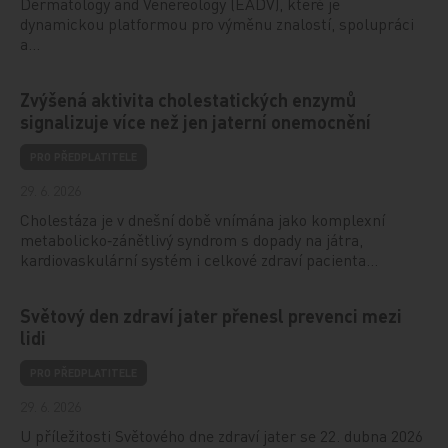
Dermatology and Venereology (EADV), které je
dynamickou platformou pro výměnu znalostí, spolupráci
a…
Zvýšená aktivita cholestatických enzymů
signalizuje více než jen jaterní onemocnění
PRO PŘEDPLATITELE
29. 6. 2026
Cholestáza je v dnešní době vnímána jako komplexní
metabolicko‑zánětlivý syndrom s dopady na játra,
kardiovaskulární systém i celkové zdraví pacienta…
Světový den zdraví jater přenesl prevenci mezi
lidi
PRO PŘEDPLATITELE
29. 6. 2026
U příležitosti Světového dne zdraví jater se 22. dubna 2026