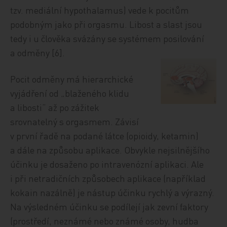
tzv. mediální hypothalamus) vede k pocitům
podobným jako při orgasmu. Libost a slast jsou
tedy i u člověka svázány se systémem posilování
a odměny [6].
Pocit odměny má hierarchické
vyjádření od „blaženého klidu
a libosti“ až po zážitek
srovnatelný s orgasmem. Závisí
v první řadě na podané látce (opioidy, ketamin)
a dále na způsobu aplikace. Obvykle nejsilnějšího
účinku je dosaženo po intravenózní aplikaci. Ale
i při netradičních způsobech aplikace (například
kokain nazálně) je nástup účinku rychlý a výrazný.
Na výsledném účinku se podílejí jak zevní faktory
(prostředí, neznámé nebo známé osoby, hudba