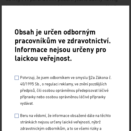
je nejvyšší plazmatické koncentrace – c
(16,5
max
ng/ml) – dosaženo za 1,5 hodiny. Absolutní
biologická dostupnost nalmefenu je 41 %. Požití
Obsah je určen odborným
potravy s vysokým obsahem tuku zvyšuje c
max
pracovníkům ve zdravotnictví.
o 50 %, čas k dosažení nejvyšší plazmatické
koncentrace je však prodloužen o 30 % [5].
Informace nejsou určeny pro
Nalmefen se váže na plazmatické bílkoviny pouze
laickou veřejnost.
z 30 %. Vyšetření pozitronovou tomografií ukázalo,
že dávka 18 mg vede k 94–100% obsazení
Potvrzuji, že jsem odborníkem ve smyslu §2a Zákona č.
opioidních receptorů během tří hodin po požití.
40/1995 Sb., o regulaci reklamy, ve znění pozdějších
Nalmefen rychle prochází hematoencefalickou
předpisů, čili osobou oprávněnou předepisovat léčivé
bariérou.
přípravky nebo osobou oprávněnou léčivé přípravky
vydávat.
Nalmefen je metabolizován hlavně v játrech
přímou konjugací s kyselinou glukuronovou a také
Beru na vědomí, že informace obsažené dále na těchto
N-dealkylací. Metabolity s glukuronidy jsou
stránkách nejsou určeny laické veřejnosti, nýbrž
zdravotnickým odborníkům, a to se všemi riziky a
neaktivní, N-dealkylované metabolity mají