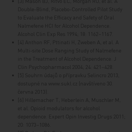
[3] Mason BJ, Ritvo EC, Morgan RO, et al. A
Double-Blind, Placebo-Controlled Pilot Study
to Evaluate the Efficacy and Safety of Oral
Nalmefene HCI for Alcohol Dependence.
Alcohol Clin Exp Res 1994; 18: 1162–1167.
[4] Anthon RF, Pttinati H, Zweben A, et al. A
Multi-site Dose Ranging Study of Nalmefene
in the Treatment of Alcohol Dependence. J
Clin Psychopharmacol 2004; 24: 421–428.
[5] Souhrn údajů o přípravku Selincro 2013,
dostupné na www.sukl.cz (navštíveno 30.
června 2013).
[6] Hillemacher T, Heberlein A, Muschler M,
et al. Opioid modulators for alcohol
dependence. Expert Opin Investig Drugs 2011;
20: 1073–1086.