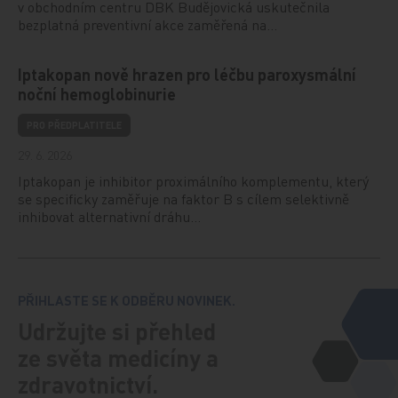
v obchodním centru DBK Budějovická uskutečnila
bezplatná preventivní akce zaměřená na…
Iptakopan nově hrazen pro léčbu paroxysmální
noční hemoglobinurie
PRO PŘEDPLATITELE
29. 6. 2026
Iptakopan je inhibitor proximálního komplementu, který
se specificky zaměřuje na faktor B s cílem selektivně
inhibovat alternativní dráhu…
PŘIHLASTE SE K ODBĚRU NOVINEK.
Udržujte si přehled
ze světa medicíny a
zdravotnictví.