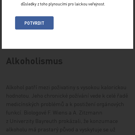
důsledky z toho plynoucími pro laickou veřejnost.
minimální farmakologické účinky. Méně než 1 %
dávky se vylučuje nezměněno.
POTVRDIT
Alkoholismus
Alkohol patří mezi poživatiny s vysokou kalorickou
hodnotou. Jeho chronické požívání vede k celé řadě
medicínských problémů a k postižení orgánových
funkcí. Biologové F. Wiens a A. Zitzmann
z Univerzity Bayreuth prokázali, že konzumace
alkoholu má prastarý původ a vyskytuje se už