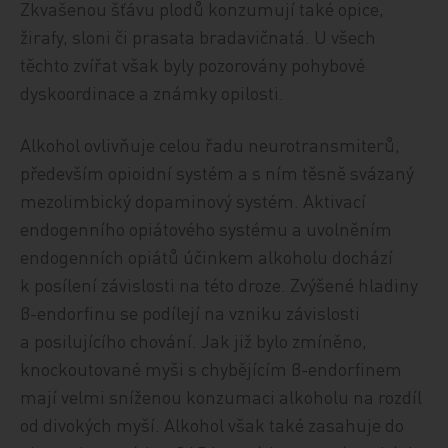
Zkvašenou šťávu plodů konzumují také opice,
žirafy, sloni či prasata bradavičnatá. U všech
těchto zvířat však byly pozorovány pohybové
dyskoordinace a známky opilosti.
Alkohol ovlivňuje celou řadu neurotransmiterů,
především opioidní systém a s ním těsně svázaný
mezolimbický dopaminový systém. Aktivací
endogenního opiátového systému a uvolněním
endogenních opiátů účinkem alkoholu dochází
k posílení závislosti na této droze. Zvýšené hladiny
β-endorfinu se podílejí na vzniku závislosti
a posilujícího chování. Jak již bylo zmíněno,
knockoutované myši s chybějícím β-endorfinem
mají velmi sníženou konzumaci alkoholu na rozdíl
od divokých myší. Alkohol však také zasahuje do