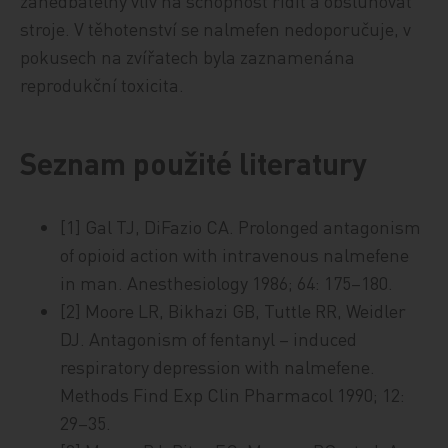
zanedbatelný vliv na schopnost řídit a obsluhovat
stroje. V těhotenství se nalmefen nedoporučuje, v
pokusech na zvířatech byla zaznamenána
reprodukční toxicita.
Seznam použité literatury
[1] Gal TJ, DiFazio CA. Prolonged antagonism
of opioid action with intravenous nalmefene
in man. Anesthesiology 1986; 64: 175–180.
[2] Moore LR, Bikhazi GB, Tuttle RR, Weidler
DJ. Antagonism of fentanyl – induced
respiratory depression with nalmefene.
Methods Find Exp Clin Pharmacol 1990; 12:
29–35.