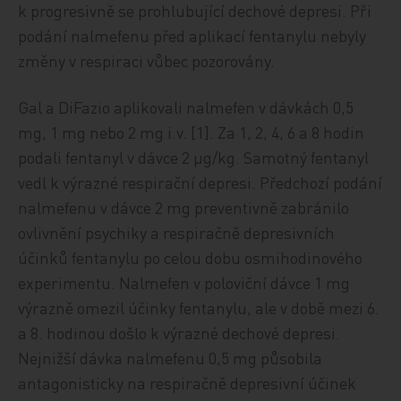
k progresivně se prohlubující dechové depresi. Při
podání nalmefenu před aplikací fentanylu nebyly
změny v respiraci vůbec pozorovány.
Gal a DiFazio aplikovali nalmefen v dávkách 0,5
mg, 1 mg nebo 2 mg i.v. [1]. Za 1, 2, 4, 6 a 8 hodin
podali fentanyl v dávce 2 µg/kg. Samotný fentanyl
vedl k výrazné respirační depresi. Předchozí podání
nalmefenu v dávce 2 mg preventivně zabránilo
ovlivnění psychiky a respiračně depresivních
účinků fentanylu po celou dobu osmihodinového
experimentu. Nalmefen v poloviční dávce 1 mg
výrazně omezil účinky fentanylu, ale v době mezi 6.
a 8. hodinou došlo k výrazné dechové depresi.
Nejnižší dávka nalmefenu 0,5 mg působila
antagonisticky na respiračně depresivní účinek