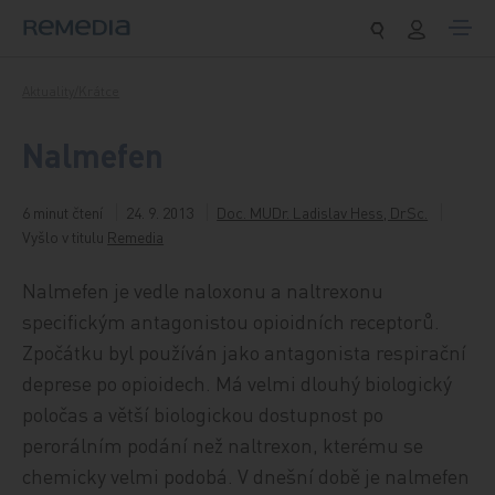
Přeskočit na obsah
Aktuality/Krátce
Nalmefen
6 minut čtení
24. 9. 2013
Doc. MUDr. Ladislav Hess, DrSc.
Vyšlo v titulu
Remedia
Nalmefen je vedle naloxonu a naltrexonu
specifickým antagonistou opioidních receptorů.
Zpočátku byl používán jako antagonista respirační
deprese po opioidech. Má velmi dlouhý biologický
poločas a větší biologickou dostupnost po
perorálním podání než naltrexon, kterému se
chemicky velmi podobá. V dnešní době je nalmefen