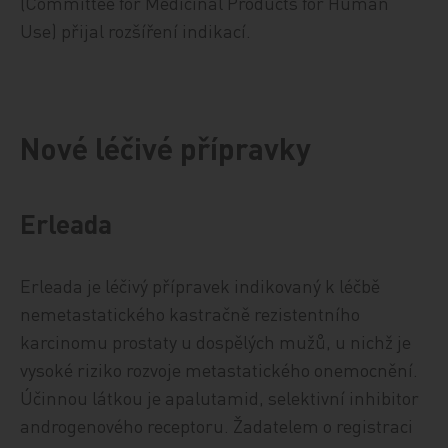
(Committee for Medicinal Products for Human
Use) přijal rozšíření indikací.
Nové léčivé přípravky
Erleada
Erleada je léčivý přípravek indikovaný k léčbě
nemetastatického kastračně rezistentního
karcinomu prostaty u dospělých mužů, u nichž je
vysoké riziko rozvoje metastatického onemocnění.
Účinnou látkou je apalutamid, selektivní inhibitor
androgenového receptoru. Žadatelem o registraci