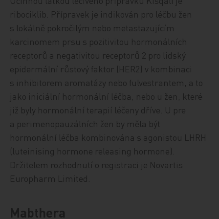
Účinnou látkou léčivého přípravku Kisqali je
ribociklib. Přípravek je indikován pro léčbu žen
s lokálně pokročilým nebo metastazujícím
karcinomem prsu s pozitivitou hormonálních
receptorů a negativitou receptorů 2 pro lidský
epidermální růstový faktor (HER2) v kombinaci
s inhibitorem aromatázy nebo fulvestrantem, a to
jako iniciální hormonální léčba, nebo u žen, které
již byly hormonální terapií léčeny dříve. U pre
a perimenopauzálních žen by měla být
hormonální léčba kombinována s agonistou LHRH
(luteinising hormone releasing hormone).
Držitelem rozhodnutí o registraci je Novartis
Europharm Limited.
Mabthera