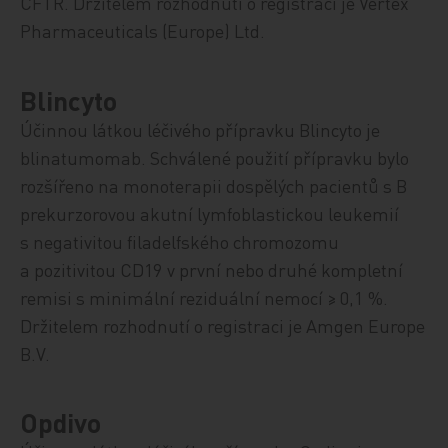
CFTR. Držitelem rozhodnutí o registraci je Vertex
Pharmaceuticals (Europe) Ltd.
Blincyto
Účinnou látkou léčivého přípravku Blincyto je
blinatumomab. Schválené použití přípravku bylo
rozšířeno na monoterapii dospělých pacientů s B
prekurzorovou akutní lymfo­blastickou leukemií
s negativitou filadelfského chromozomu
a pozitivitou CD19 v první nebo druhé kompletní
remisi s minimální reziduální nemocí ≥ 0,1 %.
Držitelem rozhodnutí o registraci je Amgen Europe
B.V.
Opdivo