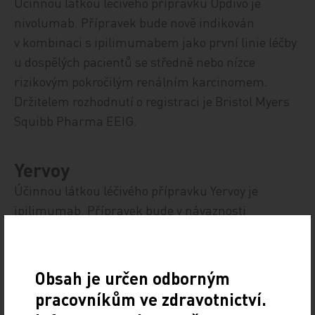
Účinnou látkou léčivého přípravku Opdivo je
nivolumab. Přípravek bude nově indikován
v kombinaci s ipilimumabem jako první linie léčby
u dospělých pacientů se středně nebo nízce
rizikovým pokročilým renálním karcinomem.
Držitelem rozhodnutí o registraci je Bristol Myers
Squibb Pharma EEIG.
Yervoy
Účinnou látkou léčivého přípravku Yervoy je
ipilimumab. Přípravek bude v návaznosti
na schválené použití přípravku Opdivo (viz
výše) nově indikován v kombinaci s nivolumabem
jako první linie léčby u dospělých pacientů se
Obsah je určen odborným
středně nebo nízce rizikovým pokročilým renálním
pracovníkům ve zdravotnictví.
karcinomem. Držitelem rozhodnutí o registraci je