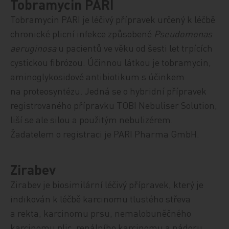
Tobramycin PARI
Tobramycin PARI je léčivý přípravek určený k léčbě
chronické plicní infekce způsobené
Pseudomonas
aeruginosa
u pacientů ve věku od šesti let trpících
cystickou fibrózou. Účinnou látkou je tobramycin,
aminoglykosidové antibiotikum s účinkem
na proteosyntézu. Jedná se o hybridní přípravek
registrovaného přípravku TOBI Nebuliser Solution,
liší se ale silou a použitým nebulizérem.
Žadatelem o registraci je PARI Pharma GmbH.
Zirabev
Zirabev je biosimilární léčivý přípravek, který je
indikován k léčbě karcinomu tlustého střeva
a rekta, karcinomu prsu, nemalobuněčného
karcinomu plic, renálního karcinomu a nádoru