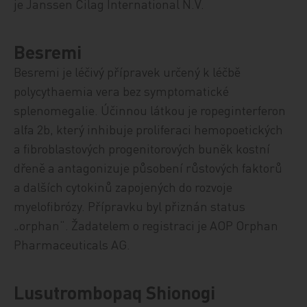
je Janssen Cilag International N.V.
Besremi
Besremi je léčivý přípravek určený k léčbě
polycythaemia vera bez symptomatické
splenomegalie. Účinnou látkou je ropeginterferon
alfa 2b, který inhibuje proliferaci hemopoetických
a fibroblastových progenitorových buněk kostní
dřeně a antagonizuje působení růstových faktorů
a dalších cytokinů zapojených do rozvoje
myelofibrózy. Přípravku byl přiznán status
„orphan“. Žadatelem o registraci je AOP Orphan
Pharmaceuticals AG.
Lusutrombopaq Shionogi