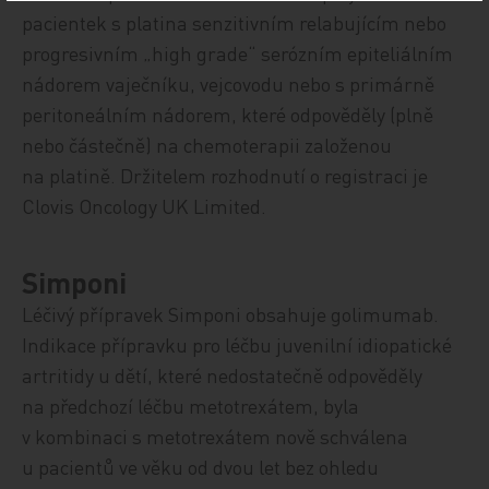
pacientek s platina senzitivním relabujícím nebo
progresivním „high grade“ serózním epiteliálním
nádorem vaječníku, vejcovodu nebo s primárně
peritoneálním nádorem, které odpověděly (plně
nebo částečně) na chemoterapii založenou
na platině. Držitelem rozhodnutí o registraci je
Clovis Oncology UK Limited.
Simponi
Léčivý přípravek Simponi obsahuje golimumab.
Indikace přípravku pro léčbu juvenilní idiopatické
artritidy u dětí, které nedostatečně odpověděly
na předchozí léčbu metotrexátem, byla
v kombinaci s metotrexátem nově schválena
u pacientů ve věku od dvou let bez ohledu