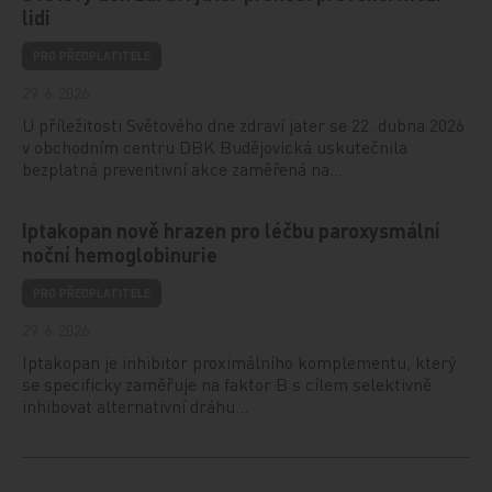
lidi
PRO PŘEDPLATITELE
29. 6. 2026
U příležitosti Světového dne zdraví jater se 22. dubna 2026
v obchodním centru DBK Budějovická uskutečnila
bezplatná preventivní akce zaměřená na…
Iptakopan nově hrazen pro léčbu paroxysmální
noční hemoglobinurie
PRO PŘEDPLATITELE
29. 6. 2026
Iptakopan je inhibitor proximálního komplementu, který
se specificky zaměřuje na faktor B s cílem selektivně
inhibovat alternativní dráhu…