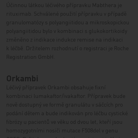
Účinnou látkou léčivého přípravku Mabthera je
rituximab. Schválené použití přípravku v případě
granulomatózy s polyangiitidou a mikroskopickou
polyangiitidou bylo v kombinaci s glukokortikoidy
změněno z indikace indukce remise na indikaci
k léčbě. Držitelem rozhodnutí o registraci je Roche
Registration GmbH.
Orkambi
Léčivý přípravek Orkambi obsahuje fixní
kombinaci lumakaftor/ivakaftor. Přípravek bude
nově dostupný ve formě granulátu v sáčcích pro
podání dětem a bude indikován pro léčbu cystické
fibrózy u pacientů ve věku od dvou let, kteří jsou
homozygotními nosiči mutace F508del v genu