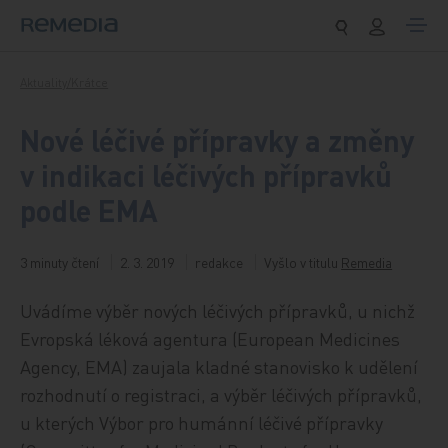
Přeskočit na obsah
Aktuality/Krátce
Nové léčivé přípravky a změny
v indikaci léčivých přípravků
podle EMA
3 minuty čtení
2. 3. 2019
redakce
Vyšlo v titulu
Remedia
Uvádíme výběr nových léčivých přípravků, u nichž
Evropská léková agentura (European Medicines
Agency, EMA) zaujala kladné stanovisko k udělení
rozhodnutí o registraci, a výběr léčivých přípravků,
u kterých Výbor pro humánní léčivé přípravky