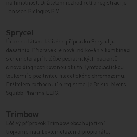
na hmotnost. Držitelem rozhodnutí o registraci je
Janssen Biologics B.V.
Sprycel
Účinnou látkou léčivého přípravku Sprycel je
dasatinib. Přípravek je nově indikován v kombinaci
s chemoterapií k léčbě pediatrických pacientů
s nově diagnostikovanou akutní lymfoblastickou
leukemií s pozitivitou filadelfského chromozomu.
Držitelem rozhodnutí o registraci je Bristol Myers
Squibb Pharma EEIG.
Trimbow
Léčivý přípravek Trimbow obsahuje fixní
trojkombinaci beklometazon dipropionátu,