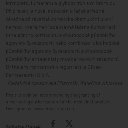
formoterol fumarátu a glykopyrronium bromidu.
Přípravek je nově indikován k léčbě středně
závažné až závažné chronické obstrukční plicní
nemoci, která není adekvátně léčena kombinací
inhalačního kortikoidu a dlouhodobě působícího
agonisty β
receptorů nebo kombinací dlouhodobě
2
působícího agonisty β
receptorů a dlouhodobě
2
působícího antagonisty muskarinových receptorů.
Držitelem rozhodnutí o registraci je Chiesi
Farmaceutici S.p.A.
Redakčně zpracovala PharmDr. Kateřina Viktorová
Positive opinion, recommending the granting of
a marketing authorisation for the medicinal product.
Dostupné na: www.ema.europa.eu
Sdílejte článek