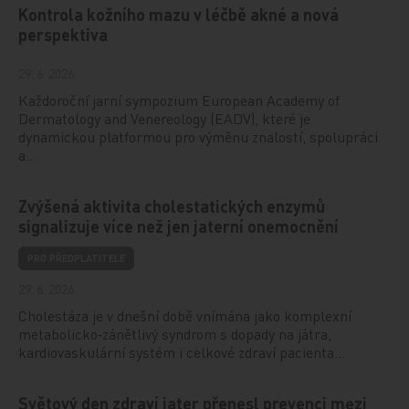
Kontrola kožního mazu v léčbě akné a nová
perspektiva
29. 6. 2026
Každoroční jarní sympozium European Academy of
Dermatology and Venereology (EADV), které je
dynamickou platformou pro výměnu znalostí, spolupráci
a…
Zvýšená aktivita cholestatických enzymů
signalizuje více než jen jaterní onemocnění
PRO PŘEDPLATITELE
29. 6. 2026
Cholestáza je v dnešní době vnímána jako komplexní
metabolicko‑zánětlivý syndrom s dopady na játra,
kardiovaskulární systém i celkové zdraví pacienta…
Světový den zdraví jater přenesl prevenci mezi