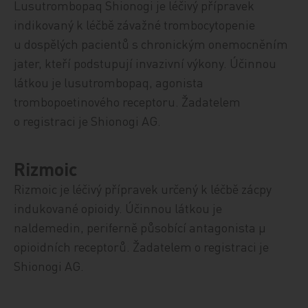
Lusutrombopaq Shionogi je léčivý přípravek
indikovaný k léčbě závažné trombocytopenie
u dospělých pacientů s chronickým onemocněním
jater, kteří podstupují invazivní výkony. Účinnou
látkou je lusutrombopaq, agonista
trombopoetinového receptoru. Žadatelem
o registraci je Shionogi AG.
Rizmoic
Rizmoic je léčivý přípravek určený k léčbě zácpy
indukované opioidy. Účinnou látkou je
naldemedin, periferně působící antagonista µ
opioidních receptorů. Žadatelem o registraci je
Shionogi AG.