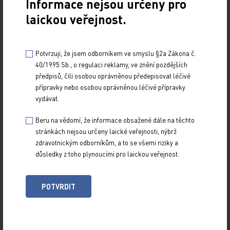
Informace nejsou určeny pro
Bristol Myers Squibb Pharma EEIG.
laickou veřejnost.
Adcetris
Potvrzuji, že jsem odborníkem ve smyslu §2a Zákona č.
Léčivý přípravek Adcetris obsahuje brentuximab
40/1995 Sb., o regulaci reklamy, ve znění pozdějších
vedotin. Přípravek je nově indikován u dospělých
předpisů, čili osobou oprávněnou předepisovat léčivé
přípravky nebo osobou oprávněnou léčivé přípravky
pacientů s dříve neléčeným CD30 pozitivním
vydávat.
Hodgkinovým lymfomem stadia IV v kombinaci
s doxorubicinem, vinblastinem a dakarbazinem
Beru na vědomí, že informace obsažené dále na těchto
(AVD). Držitelem rozhodnutí o registraci je Takeda
stránkách nejsou určeny laické veřejnosti, nýbrž
zdravotnickým odborníkům, a to se všemi riziky a
Pharma A/S.
důsledky z toho plynoucími pro laickou veřejnost.
Rubraca
POTVRDIT
Účinnou látkou léčivého přípravku Rubraca je
rukaparib. Přípravek je nově indikován jako
monoterapie k udržovací léčbě dospělých