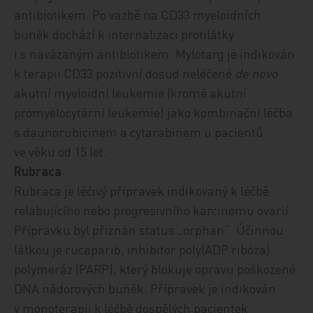
antibiotikem. Po vazbě na CD33 myeloidních
buněk dochází k internalizaci protilátky
i s navázaným antibiotikem. Mylotarg je indikován
k terapii CD33 pozitivní dosud neléčené
de novo
akutní myeloidní leukemie (kromě akutní
promyelocytární leukemie) jako kombinační léčba
s daunorubicinem a cytarabinem u pacientů
ve věku od 15 let.
Rubraca
Rubraca je léčivý přípravek indikovaný k léčbě
relabujícího nebo progresivního karcinomu ovarií.
Přípravku byl přiznán status „orphan“. Účinnou
látkou je rucaparib, inhibitor poly(ADP ribóza)
polymeráz (PARP), který blokuje opravu poškozené
DNA nádorových buněk. Přípravek je indikován
v monoterapii k léčbě dospělých pacientek