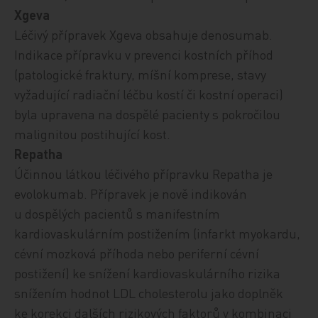
Xgeva
Léčivý přípravek Xgeva obsahuje denosumab.
Indikace přípravku v prevenci kostních příhod
(patologické fraktury, míšní komprese, stavy
vyžadující radiační léčbu kostí či kostní operaci)
byla upravena na dospělé pacienty s pokročilou
malignitou postihující kost.
Repatha
Účinnou látkou léčivého přípravku Repatha je
evolokumab. Přípravek je nově indikován
u dospělých pacientů s manifestním
kardiovaskulárním postižením (infarkt myokardu,
cévní mozková příhoda nebo periferní cévní
postižení) ke snížení kardiovaskulárního rizika
snížením hodnot LDL cholesterolu jako doplněk
ke korekci dalších rizikových faktorů v kombinaci