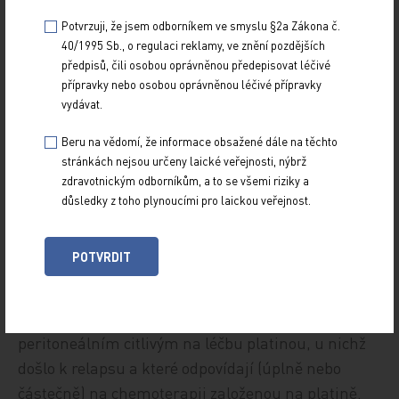
modifikujícími léky.
Potvrzuji, že jsem odborníkem ve smyslu §2a Zákona č.
Lynparza
40/1995 Sb., o regulaci reklamy, ve znění pozdějších
předpisů, čili osobou oprávněnou předepisovat léčivé
Léčivý přípravek Lynparza obsahuje olaparib.
přípravky nebo osobou oprávněnou léčivé přípravky
Vzhledem k doporučenému dávkování
vydávat.
u registrovaných tvrdých tobolek o síle 50 mg 8
kapslí dvakrát denně byla doporučena
Beru na vědomí, že informace obsažené dále na těchto
stránkách nejsou určeny laické veřejnosti, nýbrž
ke schválení nová léková forma v odlišn
ých silách
zdravotnickým odborníkům, a to se všemi riziky a
(100mg a 150mg tableta) s doporučeným
důsledky z toho plynoucími pro laickou veřejnost.
dávkováním dvě tablety dvakrát denně. Nově
registrovaný přípravek bude indikován jako
POTVRDIT
monoterapie
k udržovací léčbě dospělých
pacientek s „
high grade“ serózním epiteliálním
nádorem vaječníku, vejcovodu nebo primárně
peritoneálním citlivým na léčbu platinou, u nichž
došlo k relapsu a které odpovídají (úplně nebo
částečně) na chemoterapii založenou na platině.