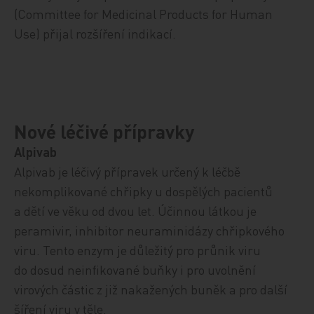
(Committee for Medicinal Products for Human
Use) přijal rozšíření indikací.
Nové léčivé přípravky
Alpivab
Alpivab je
léčivý přípravek
určen
ý
k
léčbě
nekomplikované chřipky u dospělých pacientů
a
dětí
ve věku od dvou let.
Účinnou látkou je
peramivir, inhibitor neuraminidázy chřipkového
viru. Tento enzym je důležitý pro průnik viru
do dosud neinfikované buňky i pro uvolnění
virových částic z již nakažených buněk a pro další
šíření viru v těle.