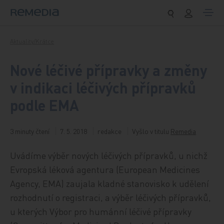
Přeskočit na obsah
Aktuality/Krátce
Nové léčivé přípravky a změny
v indikaci léčivých přípravků
podle EMA
3 minuty čtení
7. 5. 2018
redakce
Vyšlo v titulu
Remedia
Uvádíme výběr nových léčivých přípravků, u nichž
Evropská léková agentura (European Medicines
Agency, EMA) zaujala kladné stanovisko k udělení
rozhodnutí o registraci, a výběr léčivých přípravků,
u kterých Výbor pro humánní léčivé přípravky