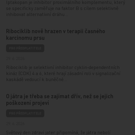
Iptakopan je inhibitor proximálního komplementu, který
se specificky zaměřuje na faktor B s cílem selektivně
inhibovat alternativní dráhu…
Ribociklib nově hrazen v terapii časného
karcinomu prsu
PRO PŘEDPLATITELE
29. 6. 2026
Ribociklib je selektivní inhibitor cyklin‑dependentních
kináz (CDK) 4 a 6, které hrají zásadní roli v signalizační
kaskádě vedoucí k buněčné…
O játra je třeba se zajímat dřív, než se jejich
poškození projeví
PRO PŘEDPLATITELE
29. 6. 2026
Světový den zdraví jater připomíná, že játra nebolí