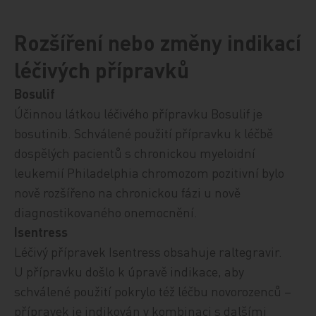
Rozšíření nebo změny indikací
léčivých přípravků
Bosulif
Účinnou látkou léčivého přípravku
Bosulif je
bosutinib. Schválené použití p
řípravk
u k l
éčbě
dospělých pacientů s chronickou myeloidní
leukemií Philadelphia chromozom pozitivní bylo
nově rozšířeno na chronickou fázi u nově
diagnostikovaného onemocnění.
Isentress
Léčivý přípravek Isentress obsahuje raltegravir.
U přípravku došlo k úpravě indikace, aby
schválené použití pokrylo též léčbu novorozenců –
přípravek je indikován v
kombinaci s dalšími