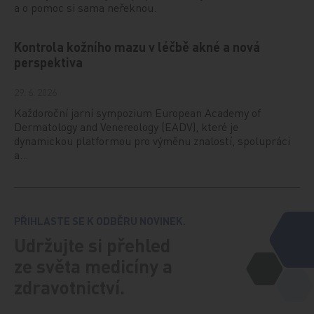
a o pomoc si sama neřeknou.
Kontrola kožního mazu v léčbě akné a nová
perspektiva
29. 6. 2026
Každoroční jarní sympozium European Academy of
Dermatology and Venereology (EADV), které je
dynamickou platformou pro výměnu znalostí, spolupráci
a…
PŘIHLASTE SE K ODBĚRU NOVINEK.
Udržujte si přehled
ze světa medicíny a
zdravotnictví.