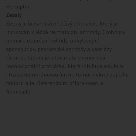
Herceptin.
Zessly
Zessly je biosimilární léčivý přípravek, který je
indikován k léčbě revmatoidní artritidy, Crohnovy
nemoci, ulcerózní kolitidy, ankylozující
spondylitidy, psoriatické artritidy a psoriázy.
Účinnou látkou je
infliximab, chimérická
monoklonální protilátka, která inhibuje solubilní
i transmembránovou formu tumor nekrotizujícího
faktoru alfa. Referenčním přípravkem je
Remicade.