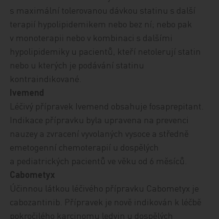
s maximální tolerovanou dávkou statinu s další
terapií hypolipidemikem nebo bez ní; nebo pak
v monoterapii nebo v kombinaci s dalšími
hypolipidemiky u pacientů, kteří netolerují statin
nebo u kterých je podávání statinu
kontraindikované.
Ivemend
Léčivý přípravek Ivemend obsahuje fosaprepitant.
Indikace přípravku byla upravena na prevenci
nauzey a zvracení vyvolaných vysoce a středně
emetogenní chemoterapií u dospělých
a pediatrických pacientů ve věku od 6 měsíců.
Cabometyx
Účinnou látkou léčivého přípravku
Cabometyx je
cabozantinib. Přípravek je nově indikován k léčbě
pokročilého karcinomu ledvin u dospělých