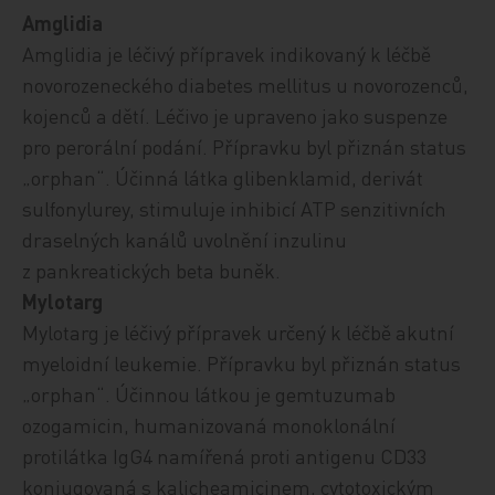
Amglidia
Amglidia je léčivý přípravek indikovaný k léčbě
novorozeneckého diabetes mellitus u novorozenců,
kojenců a dětí. Léčivo je upraveno jako suspenze
pro perorální podání. Přípravku byl přiznán status
„orphan“. Účinná látka glibenklamid, derivát
sulfonylurey, stimuluje inhibicí ATP senzitivních
draselných kanálů uvolnění inzulinu
z pankreatických beta buněk.
Mylotarg
Mylotarg je léčivý přípravek určený k léčbě akutní
myeloidní leukemie. Přípravku byl přiznán status
„orphan“. Účinnou látkou je gemtuzumab
ozogamicin, humanizovaná monoklonální
protilátka IgG4 namířená proti antigenu CD33
konjugovaná s kalicheamicinem, cytotoxickým