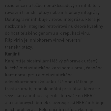
rezistence na léčbu nenukleosidovými inhibitory
reverzní transkriptázy nebo inhibitory integrázy.
Dolutegravir inhibuje virovou integrázu, která je
nezbytná k integraci retrovirové nukleové kyseliny
do hostitelského genomu a k replikaci viru.
Rilpivirin je inhibitorem virové reverzní
transkriptázy.
Kanjinti
Kanjinti je biosimilární
léčivý přípravek určený
k léčbě
metastatického karcinomu prsu, časného
karcinomu prsu a metastatického
adenokarcinomu žaludku.
Účinnou látkou je
trastuzumab, monoklonální protilátka, která se
s vysokou afinitou a specificitou váže na HER2
a u nádorových buněk s overexpresí HER2 inhibuje
jejich proliferaci. Referenčním přípravkem je