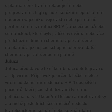
s platina-senzitivním relabujícím nebo
progresivním „high grade“ serózním epiteliálním
nádorem vaječníku, vejcovodu nebo primárně
peritoneálním s mutací BRCA (zárodečnou a/nebo
somatickou), které byly již léčeny dvěma nebo více
předchozími liniemi chemoterapie založené
na platině a již nejsou schopné tolerovat další
chemoterapii založenou na platině.
Juluca
Juluca představuje fixní kombinaci dolutegraviru
a rilpivirinu. Přípravek je určen k léčbě infekce
virem lidského imuno­deficitu HIV-1 dospělých
pacientů, kteří jsou stabilizovaní (viremie
potlačena na < 50 kopií/ml) léčbou antiretrovirotiky
a u nichž posledních šest měsíců nedošlo
k virologickému selhání nebo ke známkám