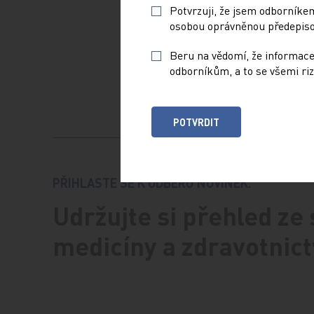
Potvrzuji, že jsem odborníkem
syndrom s
osobou oprávněnou předepisov
kardiovas
zdraví pa
Beru na vědomí, že informace
odborníkům, a to se všemi riz
POTVRDIT
PŘIHLASTE SE K ODBĚRU NOVINEK.
Udržujte si přehled ze
medicíny a zdravotnict