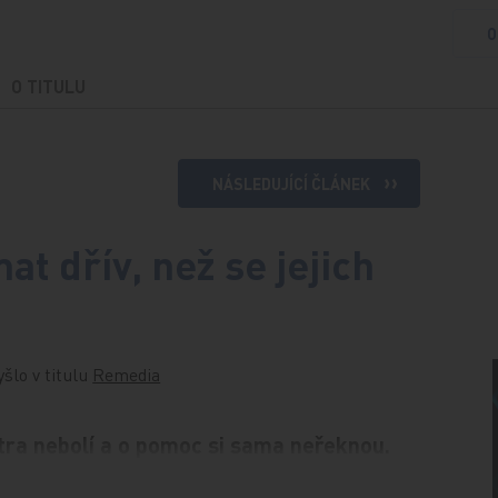
O
O TITULU
NÁSLEDUJÍCÍ ČLÁNEK
mat dřív, než se jejich
yšlo v titulu
Remedia
átra nebolí a o pomoc si sama neřeknou.