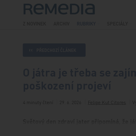
Přeskočit na obsah
Z NOVINEK
ARCHIV
RUBRIKY
SPECIÁLY
PŘEDCHOZÍ ČLÁNEK
O játra je třeba se zají
poškození projeví
4 minuty čtení
29. 6. 2026
Felipe Kut Citores
V
Světový den zdraví jater připomíná, že j