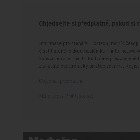
Objednejte si předplatné, pokud si 
Informace pro čtenáře: Poslední ročník časopis
čísel tištěného dvouměsíčníku + internetové ve
k dispozici zdarma. Pokud máte předplacené ti
získáváte elektronický přístup zdarma. Regis
Objednat předplatné.
Máte účet? Přihlaste se.