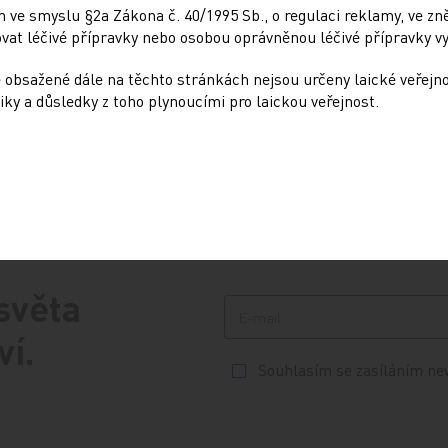
na…
 ve smyslu §2a Zákona č. 40/1995 Sb., o regulaci reklamy, ve zněn
 dopady na játra,
at léčivé přípravky nebo osobou oprávněnou léčivé přípravky vy
kulární systém i celkové
cienta…
 obsažené dále na těchto stránkách nejsou určeny laické veřejn
iky a důsledky z toho plynoucími pro laickou veřejnost.
 světa
ví.
Souhlasím se zasíláním ne