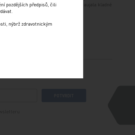
í pozdějších předpisů, čili
Medicines Agency, EMA) zaujala kladné
dávat.
stanovisko k…
osti, nýbrž zdravotnickým
POTVRDIT
wsletteru