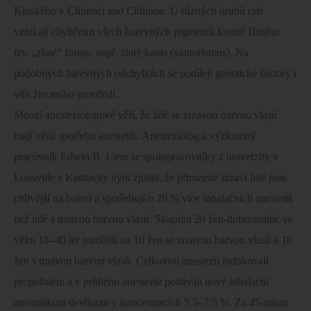
Kinského v Chlumci nad Cidlinou. U různých druhů ryb
vznikají chyběním všech barevných pigmentů kromě žlutého
tzv. „zlaté“ formy, např. zlatý karas (xantorismus). Na
podobných barevných odchylkách se podílejí genetické faktory i
vliv životního prostředí.
Mnozí anesteziologové věří, že lidé se zrzavou barvou vlasů
mají větší spotřebu anestetik. Anesteziolog a výzkumný
pracovník Edwin B. Liem se spolupracovníky z univerzity v
Lousville z Kentucky nyní zjistili, že přirozeně zrzaví lidé jsou
citlivější na bolest a spotřebují o 20 % více inhalačních anestetik
než lidé s tmavou barvou vlasů. Skupinu 20 žen-dobrovolnic ve
věku 18–40 let rozdělili na 10 žen se zrzavou barvou vlasů a 10
žen s tmavou barvou vlasů. Celkovou anestezii indukovali
propofolem a v průběhu anestezie podávali nové inhalační
anestetikum desfluran v koncentracích 5,5–7,5 %. Za 45 minut