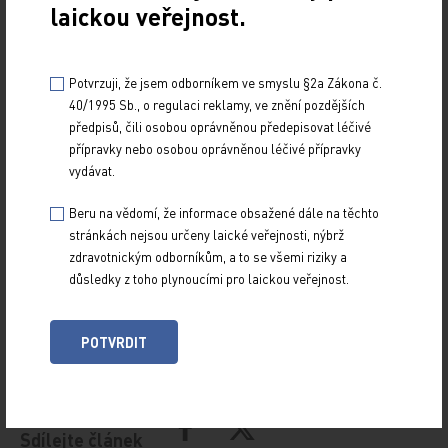
laickou veřejnost.
anestetika účinkují. Výzkumem role MSH hormonu v
centrálním nervovém systému lépe porozumíme základním
Potvrzuji, že jsem odborníkem ve smyslu §2a Zákona č.
otázkám, jak mozek moduluje vnímání bolesti.
40/1995 Sb., o regulaci reklamy, ve znění pozdějších
Zrzavé vlasy se tak staly prvním viditelným biologickým
předpisů, čili osobou oprávněnou předepisovat léčivé
znakem, který je těsně spojen se spotřebou anestetik.
přípravky nebo osobou oprávněnou léčivé přípravky
vydávat.
Beru na vědomí, že informace obsažené dále na těchto
stránkách nejsou určeny laické veřejnosti, nýbrž
Seznam použité literatury
zdravotnickým odborníkům, a to se všemi riziky a
důsledky z toho plynoucími pro laickou veřejnost.
[1] Liem EB. Anual meeting of the American
Society of Anestheziology. Orlando, 15th
POTVRDIT
october, 2002.
Sdílejte článek