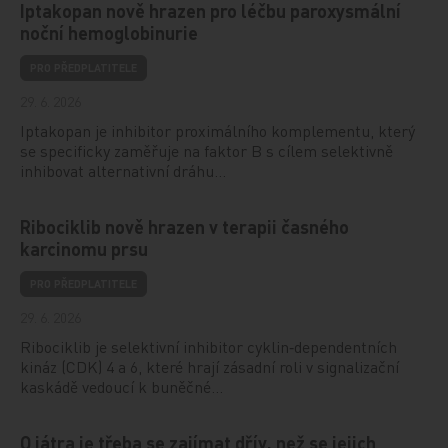
Iptakopan nově hrazen pro léčbu paroxysmální
noční hemoglobinurie
PRO PŘEDPLATITELE
29. 6. 2026
Iptakopan je inhibitor proximálního komplementu, který
se specificky zaměřuje na faktor B s cílem selektivně
inhibovat alternativní dráhu…
Ribociklib nově hrazen v terapii časného
karcinomu prsu
PRO PŘEDPLATITELE
29. 6. 2026
Ribociklib je selektivní inhibitor cyklin‑dependentních
kináz (CDK) 4 a 6, které hrají zásadní roli v signalizační
kaskádě vedoucí k buněčné…
O játra je třeba se zajímat dřív, než se jejich