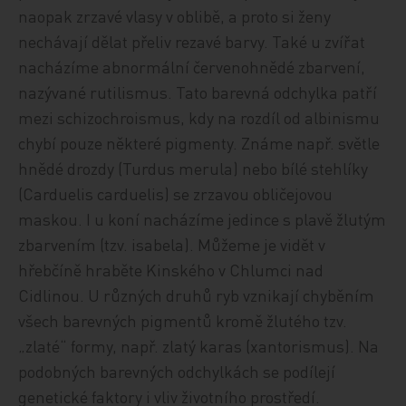
naopak zrzavé vlasy v oblibě, a proto si ženy
nechávají dělat přeliv rezavé barvy. Také u zvířat
nacházíme abnormální červenohnědé zbarvení,
nazývané rutilismus. Tato barevná odchylka patří
mezi schizochroismus, kdy na rozdíl od albinismu
chybí pouze některé pigmenty. Známe např. světle
hnědé drozdy (Turdus merula) nebo bílé stehlíky
(Carduelis carduelis) se zrzavou obličejovou
maskou. I u koní nacházíme jedince s plavě žlutým
zbarvením (tzv. isabela). Můžeme je vidět v
hřebčíně hraběte Kinského v Chlumci nad
Cidlinou. U různých druhů ryb vznikají chyběním
všech barevných pigmentů kromě žlutého tzv.
„zlaté“ formy, např. zlatý karas (xantorismus). Na
podobných barevných odchylkách se podílejí
genetické faktory i vliv životního prostředí.