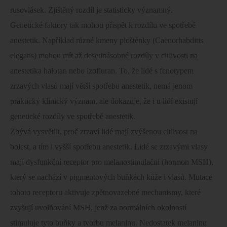
rusovlásek. Zjištěný rozdíl je statisticky významný.
Genetické faktory tak mohou přispět k rozdílu ve spotřebě
anestetik. Například různé kmeny ploštěnky (Caenorhabditis
elegans) mohou mít až desetinásobné rozdíly v citlivosti na
anestetika halotan nebo izofluran. To, že lidé s fenotypem
zrzavých vlasů mají větší spotřebu anestetik, nemá jenom
praktický klinický význam, ale dokazuje, že i u lidí existují
genetické rozdíly ve spotřebě anestetik.
Zbývá vysvětlit, proč zrzaví lidé mají zvýšenou citlivost na
bolest, a tím i vyšší spotřebu anestetik. Lidé se zrzavými vlasy
mají dysfunkční receptor pro melanostimulační (hormon MSH),
který se nachází v pigmentových buňkách kůže i vlasů. Mutace
tohoto receptoru aktivuje zpětnovazebné mechanismy, které
zvyšují uvolňování MSH, jenž za normálních okolností
stimuluje tyto buňky a tvorbu melaninu. Nedostatek melaninu