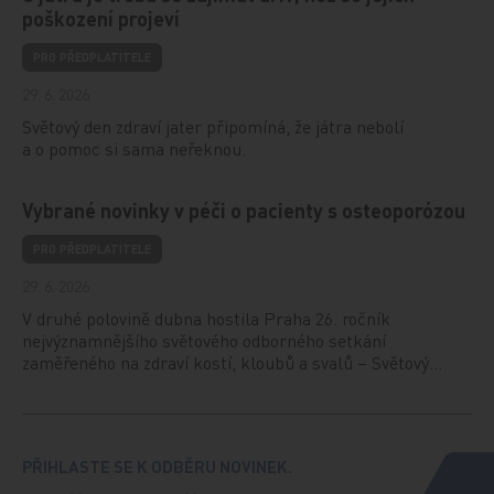
poškození projeví
PRO PŘEDPLATITELE
29. 6. 2026
Světový den zdraví jater připomíná, že játra nebolí
a o pomoc si sama neřeknou.
Vybrané novinky v péči o pacienty s osteoporózou
PRO PŘEDPLATITELE
29. 6. 2026
V druhé polovině dubna hostila Praha 26. ročník
nejvýznamnějšího světového odborného setkání
zaměřeného na zdraví kostí, kloubů a svalů – Světový…
PŘIHLASTE SE K ODBĚRU NOVINEK.