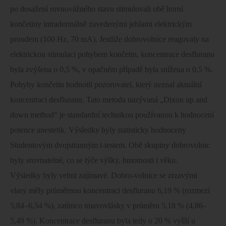
po dosažení rovnovážného stavu stimulovali obě horní
končetiny intradermálně zavedenými jehlami elektrickým
proudem (100 Hz, 70 mA). Jestliže dobrovolnice reagovaly na
elektrickou stimulaci pohybem končetin, koncentrace desfluranu
byla zvýšena o 0,5 %, v opačném případě byla snížena o 0,5 %.
Pohyby končetin hodnotil pozorovatel, který neznal aktuální
koncentraci desfluranu. Tato metoda nazývaná „Dixon up and
down method“ je standardní technikou používanou k hodnocení
potence anestetik. Výsledky byly statisticky hodnoceny
Studentovým dvojstranným t-testem. Obě skupiny dobrovolnic
byly srovnatelné, co se týče výšky, hmotnosti i věku.
Výsledky byly velmi zajímavé. Dobro-volnice se zrzavými
vlasy měly průměrnou koncentraci desfluranu 6,19 % (rozmezí
5,84–6,54 %), zatímco tmavovlásky v průměru 5,18 % (4,86–
5,49 %). Koncentrace desfluranu byla tedy o 20 % vyšší u