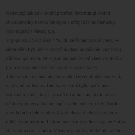
Genetický základ a okolní prostředí determinují osobní
charakteristiky našeho fenotypu a určují náš biochemický,
fyziologický i tělesný typ.
V populaci USA žijí asi 4 % lidí, kteří mají zrzavé vlasy. Ve
středověku byli lidé se zrzavými vlasy považováni za nástroj
ďábla a upalováni. Dnes jsou naopak zrzavé vlasy v oblibě, a
proto si ženy nechávají dělat přeliv rezavé barvy.
Také u zvířat nacházíme abnormální červenohnědé zbarvení,
nazývané rutilismus. Tato barevná odchylka patří mezi
schizochroismus, kdy na rozdíl od albinismu chybí pouze
některé pigmenty. Známe např. světle hnědé drozdy (Turdus
merula) nebo bílé stehlíky (Carduelis carduelis) se zrzavou
obličejovou maskou. I u koní nacházíme jedince s plavě žlutým
zbarvením (tzv. isabela). Můžeme je vidět v hřebčíně hraběte