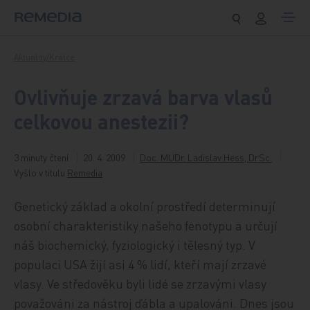
Přeskočit na obsah
Aktuality/Krátce
Ovlivňuje zrzavá barva vlasů
celkovou anestezii?
3 minuty čtení
20. 4. 2009
Doc. MUDr. Ladislav Hess, DrSc.
Vyšlo v titulu
Remedia
Genetický základ a okolní prostředí determinují
osobní charakteristiky našeho fenotypu a určují
náš biochemický, fyziologický i tělesný typ. V
populaci USA žijí asi 4 % lidí, kteří mají zrzavé
vlasy. Ve středověku byli lidé se zrzavými vlasy
považováni za nástroj ďábla a upalováni. Dnes jsou