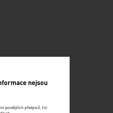
Informace nejsou
í pozdějších předpisů, čili
dávat.