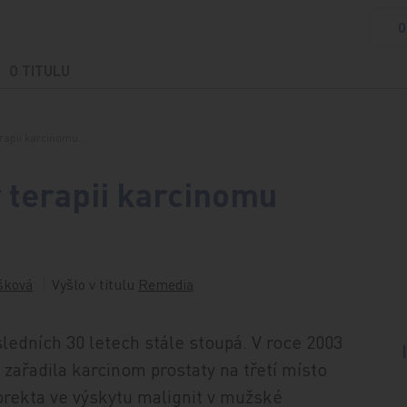
O
O TITULU
erapii karcinomu…
v terapii karcinomu
šková
Vyšlo v titulu
Remedia
ledních 30 letech stále stoupá. V roce 2003
zařadila karcinom prostaty na třetí místo
rekta ve výskytu malignit v mužské