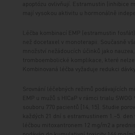
apoptózu ovlivňují. Estramustin (inhibice m
mají vysokou aktivitu u hormonálně indep
Léčba kombinací EMP (estramustin fosfát)
než docetaxel v monoterapii. Současně vš
množství nežádoucích účinků jako nauzea, 
tromboembolické komplikace, které nelze o
Kombinovaná léčba vyžaduje redukci dávk
Srovnání léčebných režimů podávajících m
EMP u mužů s HICaP v rámci trialu SWOG 9
souboru 770 pacientů [14, 15]. Studie por
každých 21 dní s estramustinem 1.–5. de
léčbou mitoxantronem 12 mg/m2 a predni
podáván do kumulativní toxicity 144 mg/m