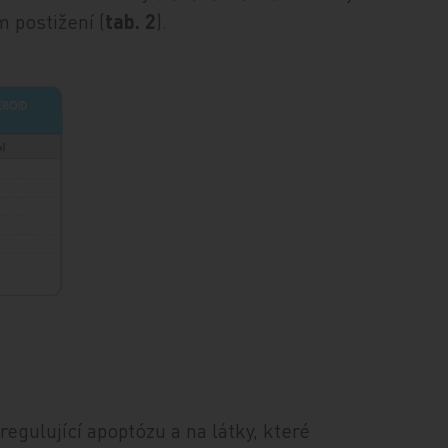
 postižení (
tab. 2
).
egulující apoptózu a na látky, které