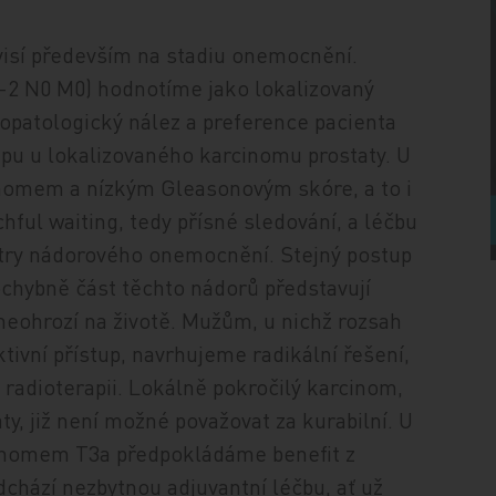
isí především na stadiu onemocnění.
1-2 N0 M0) hodnotíme jako lokalizovaný
topatologický nález a preference pacienta
upu u lokalizovaného karcinomu prostaty. U
omem a nízkým Gleasonovým skóre, a to i
hful waiting, tedy přísné sledování, a léčbu
etry nádorového onemocnění. Stejný postup
chybně část těchto nádorů představují
eohrozí na životě. Mužům, u nichž rozsah
ivní přístup, navrhujeme radikální řešení,
í radioterapii. Lokálně pokročilý karcinom,
ty, již není možné považovat za kurabilní. U
inomem T3a předpokládáme benefit z
edchází nezbytnou adjuvantní léčbu, ať už