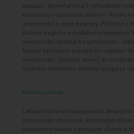
populaci. Aktivní přístup k vyhledávání o
karcinomu v časnějších stádiích. Přesto n
onemocnění v době diagnózy. Přibližně u 
časnou diagnózu a radikálně provedenou l
onemocnění dospěje ke generalizaci. Stál
faktory karcinomu prostaty při radikální l
onemocnění. Zařazení taxanů do armamenta
možnosti léčebného ovlivnění progrese t
Karcinom prostaty
Léčebné ovlivnění v posledních desetiletí
onemocnění chronická. Významným dílem se 
samotného nádoru s pomalým růstem a dlo