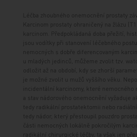
Léčba zhoubného onemocnění prostaty záv
Karcinom prostaty ohraničený na žlázu (T
karcinom. Předpokládaná doba přežití, his
jsou vodítky při stanovení léčebného post
nemocných s dobře diferencovaným karcin
u mladých jedinců, můžeme zvolit tzv. watc
odložit až na období, kdy se zhorší param
je možné zvolit u mužů vyššího věku. Nepo
incidentální karcinomy, které nemocného n
a stav nádorového onemocnění vyžaduje akt
tedy radikální prostatektomii nebo radiáln
tedy nádor, který přestoupil pouzdro prosta
části nemocných lokálně pokročilým karc
radikální chirurgické léčby, ta však jen př