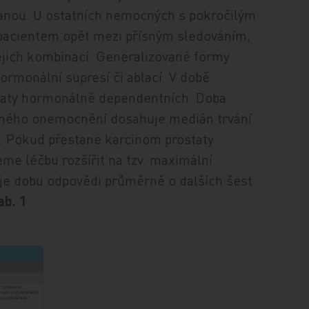
anou. U ostatních nemocných s pokročilým
pacientem opět mezi přísným sledováním,
jejich kombinací. Generalizované formy
rmonální supresí či ablací. V době
staty hormonálně dependentních. Doba
ovaného onemocnění dosahuje medián trvání
. Pokud přestane karcinom prostaty
e léčbu rozšířit na tzv. maximální
je dobu odpovědi průměrně o dalších šest
ab. 1
.