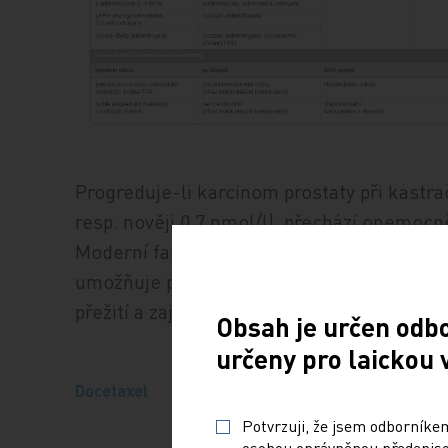
Progreduje-li karcinom prostaty při kastra
resp. nověji 0,7 nmol/l), přechází onemoc
Moderní farmakoterapie, resp. cytotoxická 
umožňuje pacientům s hormonálně indepe
přežití a zajistit uspokojivou kvalitu život
Obsah je určen odb
určeny pro laickou 
Docetaxel
Potvrzuji, že jsem odborníkem
osobou oprávněnou předepisov