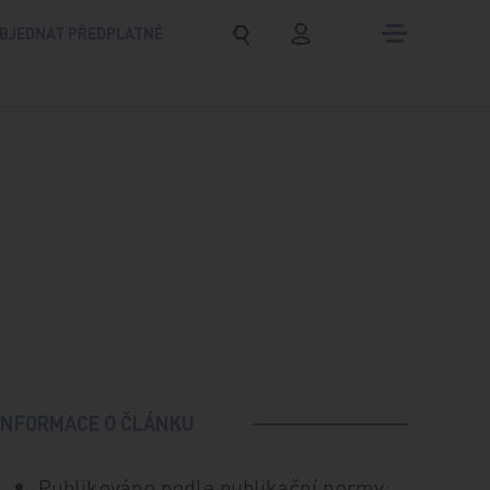
BJEDNAT PŘEDPLATNÉ
INFORMACE O ČLÁNKU
Publikováno podle publikační normy: