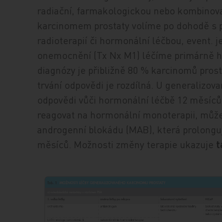
radiační, farmakologickou nebo kombinov
karcinomem prostaty volíme po dohodě s 
radioterapií či hormonální léčbou, event. 
onemocnění (Tx Nx M1) léčíme primárně ho
diagnózy je přibližně 80 % karcinomů pro
trvání odpovědi je rozdílná. U generaliz
odpovědi vůči hormonální léčbě 12 měsíců
reagovat na hormonální monoterapii, můžem
androgenní blokádu (MAB), která prolongu
měsíců. Možnosti změny terapie ukazuje
t