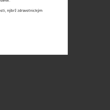
osti, nýbrž zdravotnickým