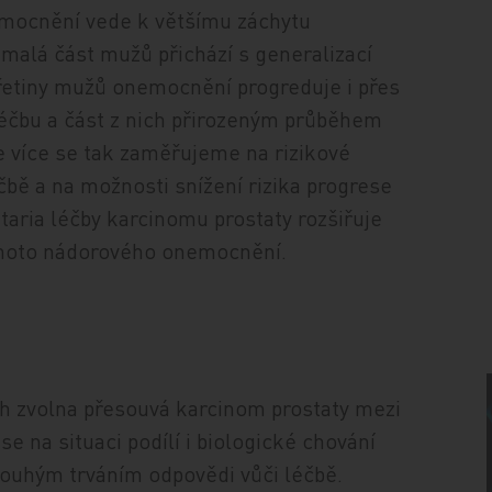
nemocnění vede k většímu záchytu
emalá část mužů přichází s generalizací
třetiny mužů onemocnění progreduje i přes
éčbu a část z nich přirozeným průběhem
e více se tak zaměřujeme na rizikové
éčbě a na možnosti snížení rizika progrese
ria léčby karcinomu prostaty rozšiřuje
ohoto nádorového onemocnění.
ch zvolna přesouvá karcinom prostaty mezi
na situaci podílí i biologické chování
uhým trváním odpovědi vůči léčbě.