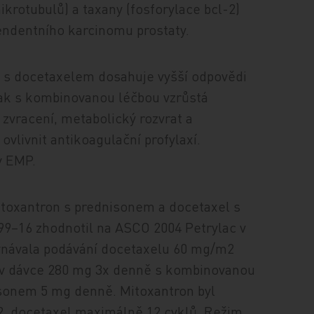
ikrotubulů) a taxany (fosforylace bcl-2)
endentního karcinomu prostaty.
 s docetaxelem dosahuje vyšší odpovědi
ak s kombinovanou léčbou vzrůstá
zvracení, metabolický rozvrat a
vlivnit antikoagulační profylaxí.
y EMP.
itoxantron s prednisonem a docetaxel s
9–16 zhodnotil na ASCO 2004 Petrylac v
ovnávala podávání docetaxelu 60 mg/m2
n v dávce 280 mg 3x denně s kombinovanou
sonem 5 mg denně. Mitoxantron byl
2, docetaxel maximálně 12 cyklů. Režim