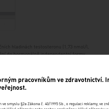
čních hladinách testosteronu (1,73 nmol/l,
nění do hormonálně independentní formy.
léčba a event. aplikace bisfosfonátů,
ndentním karcinomem (HICaP) prodloužit
a, úmrtí však zabránit nedokáže.
orným pracovníkům ve zdravotnictví. 
veřejnost.
 ve smyslu §2a Zákona č. 40/1995 Sb., o regulaci reklamy, ve zněn
at léčivé přípravky nebo osobou oprávněnou léčivé přípravky vy