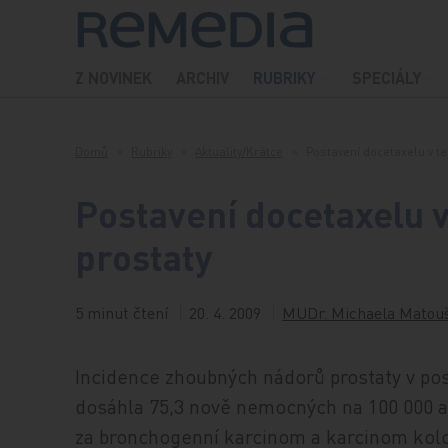
Přeskočit na obsah
Z NOVINEK
ARCHIV
RUBRIKY
SPECIÁLY
Domů
Rubriky
Aktuality/Krátce
Postavení docetaxelu v t
Postavení docetaxelu 
prostaty
5 minut čtení
20. 4. 2009
MUDr. Michaela Matou
Incidence zhoubných nádorů prostaty v pos
dosáhla 75,3 nově nemocných na 100 000 a 
za bronchogenní karcinom a karcinom kolo