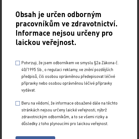
v závislosti na parametrech, odborné erudici
Obsah je určen odborným
a použité sekvenci (phase imaging, SWI,
pracovníkům ve zdravotnictví.
multi‑echo gradient echo, QSM).
Informace nejsou určeny pro
V loňském roce byla publikována práce, která
laickou veřejnost.
se zaměřila na výskyt výše jmenovaných kritérií
u RIS. Prevalence kortikálních ložisek je v rozmezí
Potvrzuji, že jsem odborníkem ve smyslu §2a Zákona č.
20,0–40,0 %, CVS 87,0–93,0 % a PRL 26,7–63,0 %
40/1995 Sb., o regulaci reklamy, ve znění pozdějších
[10].
předpisů, čili osobou oprávněnou předepisovat léčivé
přípravky nebo osobou oprávněnou léčivé přípravky
vydávat.
Nová kritéria RIS
Beru na vědomí, že informace obsažené dále na těchto
stránkách nejsou určeny laické veřejnosti, nýbrž
Pacient může splnit buď přísnější Okudova
zdravotnickým odborníkům, a to se všemi riziky a
kritéria, nebo lze použít kritéria z roku 2023
důsledky z toho plynoucími pro laickou veřejnost.
se snahou dříve predikovat možnost konverze