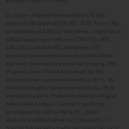
Do studie s hodnocením specificity CVS bylo
zahrnuto 180 účastníků (45 RIS, 45 RS, 90 non‑RS),
což představuje 5 285 lézí bílé hmoty, z nichž bylo 4
608 způsobilých pro hodnocení CVS (970 u RIS, 1
378 u RS a 2 260 non‑RS). Pro detekci CVS
se použilo postkontrastní susceptibilně vážené
zobrazení (susceptibility weighted imaging, SWI).
Při prahu šesti CVS lézí a více mohl být RIS
diagnostikován s přesností dosahující 87 %. RS
mohla být diagnostikována se senzitivitou 98 %
a specificitou 83 %. Přidání oligoklonálních pásů
nebo indexu kappa k CVS zvýšilo specificitu
pro diagnostiku RIS na 100 % [9]. „Záleží
však i na síle MR přístroje: na 1,5teslovém (T)
přístroji má sekvence menší senzitivitu než na 3T.