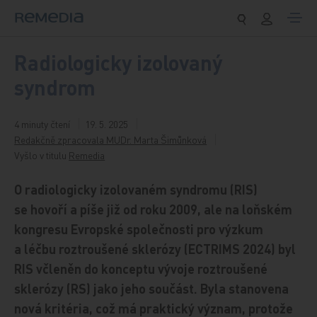
Přeskočit na obsah
Radiologicky izolovaný
syndrom
4 minuty čtení
19. 5. 2025
Redakčně zpracovala MUDr. Marta Šimůnková
Vyšlo v titulu
Remedia
O radiologicky izolovaném syndromu (RIS)
se hovoří a píše již od roku 2009, ale na loňském
kongresu Evropské společnosti pro výzkum
a léčbu roztroušené sklerózy (ECTRIMS 2024) byl
RIS včleněn do konceptu vývoje roztroušené
sklerózy (RS) jako jeho součást. Byla stanovena
nová kritéria, což má praktický význam, protože