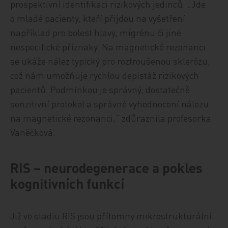
prospektivní identifikaci rizikových jedinců. „Jde
o mladé pacienty, kteří přijdou na vyšetření
například pro bolest hlavy, migrénu či jiné
nespecifické příznaky. Na magnetické rezonanci
se ukáže nález typický pro roztroušenou sklerózu,
což nám umožňuje rychlou depistáž rizikových
pacientů. Podmínkou je správný, dostatečně
senzitivní protokol a správné vyhodnocení nálezu
na magnetické rezonanci,“ zdůraznila profesorka
Vaněčková.
RIS – neurodegenerace a pokles
kognitivních funkcí
Již ve stadiu RIS jsou přítomny mikrostrukturální