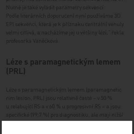
Nutné je také vyladit parametry sekvencí.
Podle literárních doporučení nyní používáme 3D
EPI sekvenci, která je k příznaku centrální venuly
velmi citlivá, a nacházíme jej u většiny lézí,“ řekla
profesorka Vaněčková.
Léze s paramagnetickým lemem
(PRL)
Léze s paramagnetickým lemem (paramagnetic
rim lesion, PRL) jsou relativně časté – v 50 %
u relabující RS a v 60 % u progresivní RS – a jsou
specifické (99,7 %) pro diagnostiku, ale mají nižší
senzitivitu (24 %). Bývají přítomny i u RIS.
Poukazuje se na rozdílnou senzitivitu detekce PRL