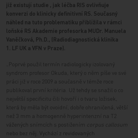
již existují studie , jak léčba RIS ovlivňuje
konverzi do klinicky definitivní RS. Současný
náhled na tuto problematiku přiblížila v rámci
loňské RS Akademie profesorka MUDr. Manuela
Vaněčková, Ph.D., (Radiodiagnostická klinika
1. LF UK a VFN v Praze).
„Poprvé použil termín radiologicky izolovaný
syndrom profesor Okuda, který o něm píše ve své
práci již v roce 2009 a současně v témže roce
publikoval první kritéria. Už tehdy se snažil o co
největší specificitu čili hovoří i o tvaru ložisek,
která by měla být ovoidní, dobře ohraničená, větší
než 3 mm a homogenně hyperintenzní na T2
vážených snímcích s postižením
corpus callosum
nebo bez něj. Vychází z revidovaných