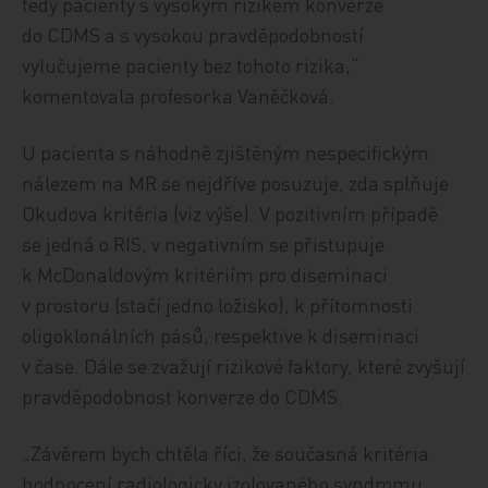
tedy pacienty s vysokým rizikem konverze
do CDMS a s vysokou pravděpodobností
vylučujeme pacienty bez tohoto rizika,“
komentovala profesorka Vaněčková.
U pacienta s náhodně zjištěným nespecifickým
nálezem na MR se nejdříve posuzuje, zda splňuje
Okudova kritéria (viz výše). V pozitivním případě
se jedná o RIS, v negativním se přistupuje
k McDonaldovým kritériím pro diseminaci
v prostoru (stačí jedno ložisko), k přítomnosti
oligoklonálních pásů, respektive k diseminaci
v čase. Dále se zvažují rizikové faktory, které zvyšují
pravděpodobnost konverze do CDMS.
„Závěrem bych chtěla říci, že současná kritéria
hodnocení radiologicky izolovaného syndromu