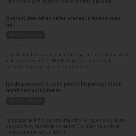
kardiovaskulární systém i celkové zdraví pacienta…
Světový den zdraví jater přenesl prevenci mezi
lidi
PRO PŘEDPLATITELE
29. 6. 2026
U příležitosti Světového dne zdraví jater se 22. dubna 2026
v obchodním centru DBK Budějovická uskutečnila
bezplatná preventivní akce zaměřená na…
Iptakopan nově hrazen pro léčbu paroxysmální
noční hemoglobinurie
PRO PŘEDPLATITELE
29. 6. 2026
Iptakopan je inhibitor proximálního komplementu, který
se specificky zaměřuje na faktor B s cílem selektivně
inhibovat alternativní dráhu…