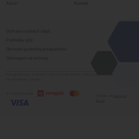
Autoři
Kontakt
Ochrana osobních údajů
Podmínky užití
Obchodní podmínky předplatného
Odstoupení od smlouvy
Fotografie jsou ilustrační, všechny zobrazené osoby jsou modelem. Zdroj:
Shutterstock, iStock.
© 2026 Remedia
Design od
Beneš &
Michl