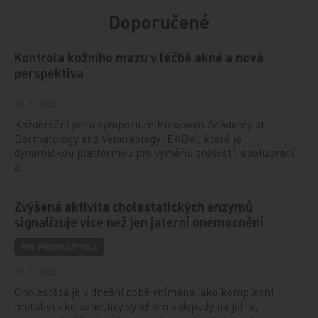
Doporučené
Kontrola kožního mazu v léčbě akné a nová
perspektiva
29. 6. 2026
Každoroční jarní sympozium European Academy of
Dermatology and Venereology (EADV), které je
dynamickou platformou pro výměnu znalostí, spolupráci
a…
Zvýšená aktivita cholestatických enzymů
signalizuje více než jen jaterní onemocnění
PRO PŘEDPLATITELE
29. 6. 2026
Cholestáza je v dnešní době vnímána jako komplexní
metabolicko‑zánětlivý syndrom s dopady na játra,