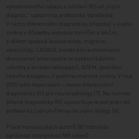
vyhodnoceného nálezu a odlišení RIS od jiných
diagnóz,“ upozornila profesorka Vaněčková.
V rámci diferenciální diagnostiky připadají v úvahu
změny v důsledku expozice toxinům a lékům,
s věkem spojená leukoaraióza, migréna,
vaskulitidy, CADASIL (cerebrální autozomálně
dominantní arteriopatie se subkortikálními
infarkty a leukoencefalopatií), ADEM, postižení
cévního kolagenu či posttraumatické změny. V roce
2020 vyšlo doporučení – review diferenciální
diagnostiky RIS pro neuroradiology [7]. Na nutnost
přesné diagnostiky RIS upozorňuje ve své práci též
profesorka Lebrun‑Frénay se svými kolegy [4].
Práce francouzských autorů [8] hodnotila
správnost interpretací MR nálezů