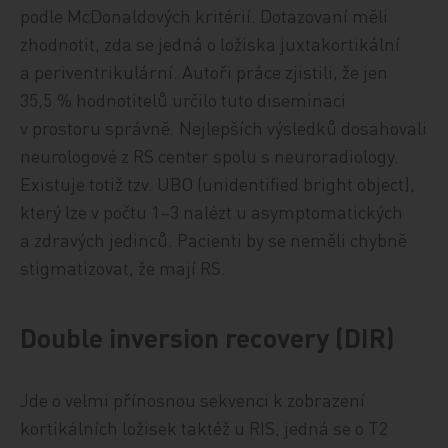
podle McDonaldových kritérií. Dotazovaní měli
zhodnotit, zda se jedná o ložiska juxtakortikální
a periventrikulární. Autoři práce zjistili, že jen
35,5 % hodnotitelů určilo tuto diseminaci
v prostoru správně. Nejlepších výsledků dosahovali
neurologové z RS center spolu s neuroradiology.
Existuje totiž tzv. UBO (unidentified bright object),
který lze v počtu 1–3 nalézt u asymptomatických
a zdravých jedinců. Pacienti by se neměli chybně
stigmatizovat, že mají RS.
Double inversion recovery (DIR)
Jde o velmi přínosnou sekvenci k zobrazení
kortikálních ložisek taktéž u RIS, jedná se o T2