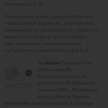
dosahovalo již 72 %.
Riziko konverze je vyšší u jedinců nižšího věku
v době stanovení diagnózy RIS, při přítomnosti
infratentoriálních nebo míšních lézí, gadolinium
enhancujícího ložiska při prvním vyšetření
nebo při sledování, u mužského pohlaví
a při přítomnosti oligoklonálních pásů [3,4].
Na
obrázku 1
je znázorněno
schéma vývoje RS
od preklinických stadií až
ke klinické RS [5]. Magnetická
rezonance (MR) u RIS poskytuje
náhodný vhled do časného,
preklinického stadia onemocnění a umožňuje