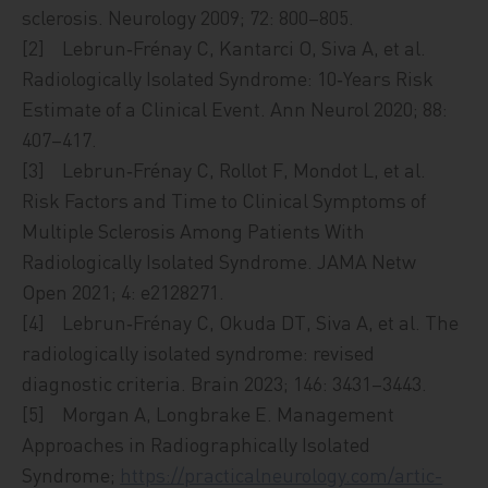
sclerosis. Neurology 2009; 72: 800–805.
[2] Lebrun‑Frénay C, Kantarci O, Siva A, et al.
Radiologically Isolated Syndrome: 10‑Years Risk
Estimate of a Clinical Event. Ann Neurol 2020; 88:
407–417.
[3] Lebrun‑Frénay C, Rollot F, Mondot L, et al.
Risk Factors and Time to Clinical Symptoms of
Multiple Sclerosis Among Patients With
Radiologically Isolated Syndrome. JAMA Netw
Open 2021; 4: e2128271.
[4] Lebrun‑Frénay C, Okuda DT, Siva A, et al. The
radiologically isolated syndrome: revised
diagnostic criteria. Brain 2023; 146: 3431–3443.
[5] Morgan A, Longbrake E. Management
Approaches in Radiogra­phi­cal­ly Isolated
Syndrome;
https://practicalneurology.com/ar­tic­