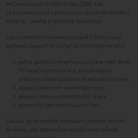
McDonaldových kritérií z roku 2005, kde
se pro diseminaci v prostoru používala Barkhofova
kritéria,“ uvedla profesorka Vaněčková.
Léze v centrální nervové soustavě (CNS) musejí
splňovat alespoň tři ze čtyř Barkhofových kritérií:
jedna gadolinium enhancující léze nebo devět
T2 hyperintenzních lézí, pokud nejsou
přítomny žádné gadolinium enhancující léze,
alespoň jedna infratentoriální léze,
alespoň jedna juxtakortikální léze a
alespoň tři periventrikulární léze.
Ložiska by se neměla nacházet v jednom cévním
teritoriu, aby bylo možné vyloučit cévní původ
patologických změn.