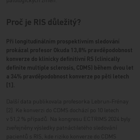
Proč je RIS důležitý?
Při longitudinálním prospektivním sledování
prokázal profesor Okuda 13,8% pravděpodobnost
konverze do klinicky definitivní RS (clinically
definite multiple sclerosis, CDMS) během dvou let
a 34% pravděpodobnost konverze po pěti letech
[1].
Další data publikovala profesorka Lebrun‑Frénay
[2]. Ke konverzi do CDMS dochází po 10 letech
v 51,2 % případů. Na kongresu ECTRIMS 2024 byly
zveřejněny výsledky patnáctiletého sledování
pacientů s RIS, kde riziko konverze do CDMS