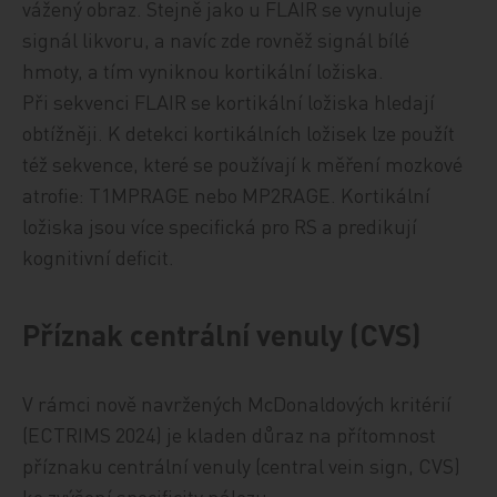
vážený obraz. Stejně jako u FLAIR se vynuluje
signál likvoru, a navíc zde rovněž signál bílé
hmoty, a tím vyniknou kortikální ložiska.
Při sekvenci FLAIR se kortikální ložiska hledají
obtížněji. K detekci kortikálních ložisek lze použít
též sekvence, které se používají k měření mozkové
atrofie: T1MPRAGE nebo MP2RAGE. Kortikální
ložiska jsou více specifická pro RS a predikují
kognitivní deficit.
Příznak centrální venuly (CVS)
V rámci nově navržených McDonaldových kritérií
(ECTRIMS 2024) je kladen důraz na přítomnost
příznaku centrální venuly (central vein sign, CVS)
ke zvýšení specificity nálezu.