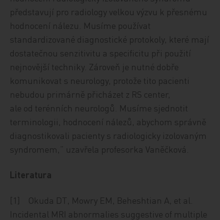
představují pro radiology velkou výzvu k přesnému
hodnocení nálezu. Musíme používat
standardizované diagnostické protokoly, které mají
dostatečnou senzitivitu a specificitu při použití
nejnovější techniky. Zároveň je nutné dobře
komunikovat s neurology, protože tito pacienti
nebudou primárně přicházet z RS center,
ale od terénních neurologů. Musíme sjednotit
terminologii, hodnocení nálezů, abychom správně
diagnostikovali pacienty s radiologicky izolovaným
syndromem,“ uzavřela profesorka Vaněčková.
Literatura
[1] Okuda DT, Mowry EM, Beheshtian A, et al.
Incidental MRI abnormalies suggestive of multiple