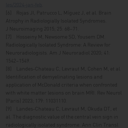
les/2024‑jan‑feb
.
[6] Rojas JI, Patrucco L, Míguez J, et al. Brain
Atrophy in Radiologially Isolated Syndromes.
J Neuroimaging 2015; 25: 68–71.
[7] Hosseiny M, Newsome SD, Yousem DM.
Radiologically Isolated Syndrome: A Review for
Neuroradiologists. Am J Neuroradiol 2020; 41:
1542–1549.
[8] Landes‑Chateau C, Levraut M, Cohen M, et al.
Identification of demyelinating lesions and
application of McDonald criteria when confronted
with white matter lesions on brain MRI. Rev Neurol
(Paris) 2023; 179: 11031110.
[9] Landes‑Chateau C, Levraut M, Okuda DT, et
al. The diagnostic value of the central vein sign in
radiologically isolated syndrome. Ann Clin Transl