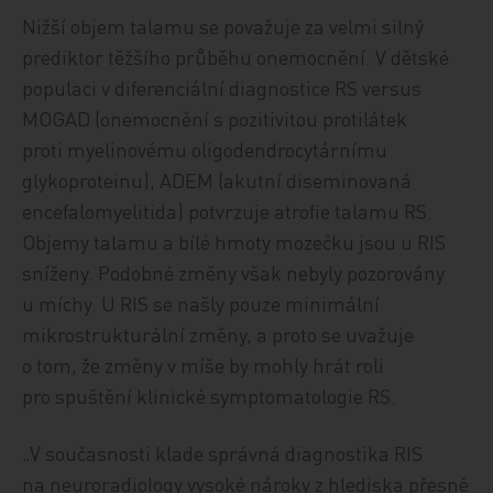
Nižší objem talamu se považuje za velmi silný
prediktor těžšího průběhu onemocnění. V dětské
populaci v diferenciální diagnostice RS versus
MOGAD (onemocnění s pozitivitou protilátek
proti myelinovému oligodendrocytárnímu
glykoproteinu), ADEM (akutní diseminovaná
encefalomyelitida) potvrzuje atrofie talamu RS.
Objemy talamu a bílé hmoty mozečku jsou u RIS
sníženy. Podobné změny však nebyly pozorovány
u míchy. U RIS se našly pouze minimální
mikrostrukturální změny, a proto se uvažuje
o tom, že změny v míše by mohly hrát roli
pro spuštění klinické symptomatologie RS.
„V současnosti klade správná diagnostika RIS
na neuroradiology vysoké nároky z hlediska přesně