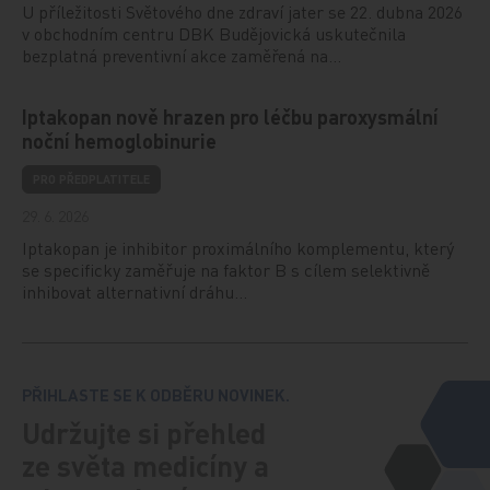
U příležitosti Světového dne zdraví jater se 22. dubna 2026
v obchodním centru DBK Budějovická uskutečnila
bezplatná preventivní akce zaměřená na…
Iptakopan nově hrazen pro léčbu paroxysmální
noční hemoglobinurie
PRO PŘEDPLATITELE
29. 6. 2026
Iptakopan je inhibitor proximálního komplementu, který
se specificky zaměřuje na faktor B s cílem selektivně
inhibovat alternativní dráhu…
PŘIHLASTE SE K ODBĚRU NOVINEK.
Udržujte si přehled
ze světa medicíny a