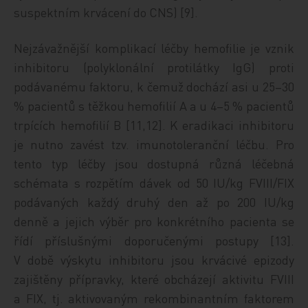
suspektním krvácení do CNS) [9].
Nejzávažnější komplikací léčby hemofilie je vznik
inhibitoru (polyklonální protilátky IgG) proti
podávanému faktoru, k čemuž dochází asi u 25–30
% pacientů s těžkou hemofilií A a u 4–5 % pacientů
trpících hemofilií B [11,12]. K eradikaci inhibitoru
je nutno zavést tzv. imunotoleranční léčbu. Pro
tento typ léčby jsou dostupná různá léčebná
schémata s rozpětím dávek od 50 IU/kg FVIII/FIX
podávaných každý druhý den až po 200 IU/kg
denně a jejich výběr pro konkrétního pacienta se
řídí příslušnými doporučenými postupy [13].
V době výskytu inhibitoru jsou krvácivé epizody
zajištěny přípravky, které obcházejí aktivitu FVIII
a FIX, tj. aktivovaným rekombinantním faktorem