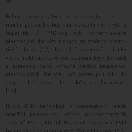
let.
Během sedmdesátých a osmdesátých let se
mnoho pacientů s hemofilií nakazilo virem HIV či
hepatitidy C. Příčinou byly kontaminované
plazmatické deriváty získané ze směsné plazmy
tisíců dárců [1,2]. Následně zavedené techniky
virové inaktivace ve výrobě plazmatických derivátů
a screening dárců výrazně zlepšily bezpečnost
plazmatických derivátů, což potvrzuje i fakt, že
za posledních dvacet let nedošlo k další nákaze
[1,4].
Rozvoj DNA technologií v osmdesátých letech
umožnil průmyslovou výrobu rekombinantních
derivátů FVIII a FIX [5]. První rekombinantní FVIII
byl pro léčbu dostupný v roce 1992 a FIX v roce 1997.