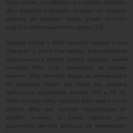
často zemřeli již v dětském či v mladém dospělém
věku převážně v důsledku krvácení při úrazech,
zejména při poranění mozku a/nebo vnitřních
orgánů či během operačního výkonu [1,2].
Zásadní změna v léčbě hemofilie nastala v roce
1964 poté, co Judith Pool objevila, že kryoprecipitát
frakcionovaný z čerstvé plazmy obsahuje vysoké
množství FVIII [1,2]. Celosvětově se počátek
moderní léčby hemofilie datuje do sedmdesátých
let dvacátého století, kdy začaly být vyráběny
lyofilizované plazmatické deriváty FVIII a FIX [3].
Vedle účinnější léčby hemofilie došlo také k rozvoji
domácí léčby bez nutnosti hospitalizace při
každém krvácení. V České republice jsou
plazmatické deriváty dostupné od devadesátých