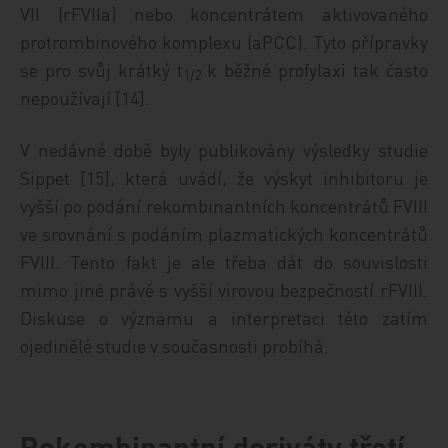
VII (rFVIIa) nebo koncentrátem aktivovaného
protrombinového komplexu (aPCC). Tyto přípravky
se pro svůj krátký t
k běžné profylaxi tak často
1/2
nepoužívají [14].
V nedávné době byly publikovány výsledky studie
Sippet [15], která uvádí, že výskyt inhibitoru je
vyšší po podání rekombinantních koncentrátů FVIII
ve srovnání s podáním plazmatických koncentrátů
FVIII. Tento fakt je ale třeba dát do souvislosti
mimo jiné právě s vyšší virovou bezpečností rFVIII.
Diskuse o významu a interpretaci této zatím
ojedinělé studie v současnosti probíhá.
Rekombinantní deriváty třetí