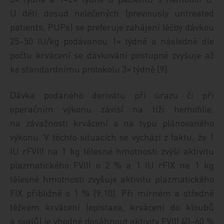
U dětí dosud neléčených (previously untreated
patients, PUPs) se preferuje zahájení léčby dávkou
25–50 IU/kg podávanou 1× týdně a následně dle
počtu krvácení se dávkování postupně zvyšuje až
ke standardnímu protokolu 3× týdně [9].
Dávka podaného derivátu při úrazu či při
operačním výkonu závisí na tíži hemofilie,
na závažnosti krvácení a na typu plánovaného
výkonu. V těchto situacích se vychází z faktu, že 1
IU rFVIII na 1 kg tělesné hmotnosti zvýší aktivitu
plazmatického FVIII o 2 % a 1 IU rFIX na 1 kg
tělesné hmotnosti zvyšuje aktivitu plazmatického
FIX přibližně o 1 % [9,10]. Při mírném a středně
těžkém krvácení (epistaxe, krvácení do kloubů
a svalů) je vhodné dosáhnout aktivity FVIII 40–60 %