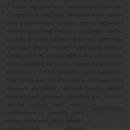
V České republice jsou rekombinantní deriváty
k dispozici od roku 2006. Rekombinantní deriváty
první generace jsou vyráběny pomocí technologií
rekombinantní DNA v ovariálních buňkách křečíka
čínského (chinese hamster ovary cell, CHO) nebo
v buňkách ledvin mláďat křečků (baby hamster
kidney cell, BHK) a v tkáňových kulturách obsahují
bovinní proteiny. Navíc jsou stabilizovány lidským
albuminem. Druhá generace rekombinantního
FVIII (rFVIII) je derivovaná z BHK a místo albuminu
obsahuje sacharózu. Nicméně frakce lidských
plazmatických proteinů používaná pro médium
tkáňové kultury není
vysoce
purifikovaná, a deriváty proto
mohou obsahovat stopy lidských
plazmatických bílkovin.