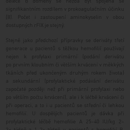
delece B domény se nezdá být spojena se
signifikantním rozdílem v prokoagulačním účinku
[8]. Počet i zastoupení aminokyselin v obou
dostupných rFIX je stejný.
Stejně jako předchozí přípravky se deriváty třetí
generace u pacientů s těžkou hemofilií používají
nejen k profylaxi primární (podání derivátu
po prvním kloubním či větším krvácení v měkkých
tkáních před ukončeným druhým rokem života)
a sekundární (profylaktické podávání derivátu
započaté později než při primární profylaxi nebo
po větším počtu krvácení), ale i k léčbě krvácení či
při operaci, a to i u pacientů se střední či lehkou
hemofilií. U dospělých pacientů je dávka při
profylaktické léčbě hemofilie A 25–40 IU/kg 2–
3× týdně a 1–2× týdně u pacientů s hemofilií B.