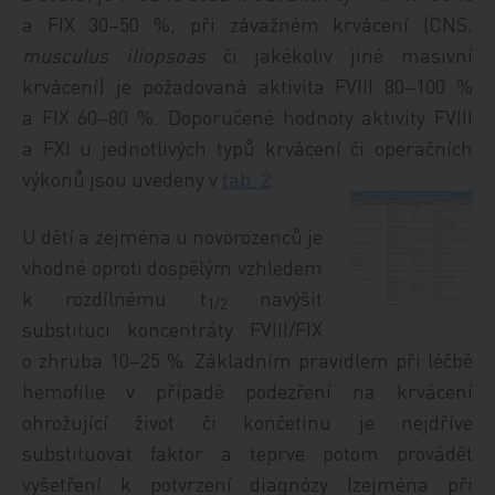
a FIX 30–50 %, při závažném krvá­cení (CNS,
musculus iliopsoas
či jakékoliv jiné masivní
krvácení) je požadovaná aktivita FVIII 80–100 %
a FIX 60–80 %. Doporučené hodnoty aktivity FVIII
a FXI u jednotlivých typů krvácení či operačních
výkonů jsou uvedeny v
tab. 2
.
U dětí a zejména u novorozenců je
vhodné oproti dospělým vzhledem
k rozdílnému t
navýšit
1/2
substituci koncentráty FVIII/FIX
o zhruba 10–25 %. Základním pravidlem při léčbě
hemofilie v případě podezření na krvácení
ohrožující život či končetinu je nejdříve
substituovat faktor a teprve potom provádět
vyšetření k potvrzení diagnózy (zejména při