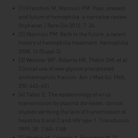
[1] Franchini M, Mannuci PM. Past, present
and future of hemophilia: a narrative review.
Orphanet J Rare Dis 2012; 7: 24.
[2] Mannuci PM. Back to the future: a recent
history of hemophilia treatment. Hemophilia
2008; 14 (Suppl 3):
[3] Webster WP, Roberts HR, Thelin GM, et al.
Clinical use of new glycine‑precipitated
antihemophilic fraction. Am J Med Sci 1965;
250: 643–651.
[4] Tabor E. The epidemiology of virus
transmission by plasma derivates: clinical
studies verifying the lack of transmission of
hepatitis b and C and HIV type 1. Transfusion
1999; 39: 1160–1168.
[5] Morfini M, Coppola A, Franchini M, Di