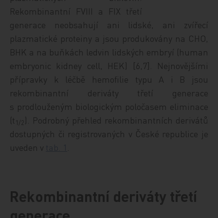
Rekombinantní FVIII a FIX třetí
generace neobsahují ani lidské, ani zvířecí
plazmatické proteiny a jsou produkovány na CHO,
BHK a na buňkách ledvin lidských embryí (human
embryonic kidney cell, HEK) [6,7]. Nejnovějšími
přípravky k léčbě hemofilie typu A i B jsou
rekombinantní deriváty třetí generace
s prodlouženým biologickým poločasem eliminace
(t
). Podrobný přehled rekombinantních derivátů
1/2
dostupných či registrovaných v České republice je
uveden v
tab. 1
.
Rekombinantní deriváty třetí
generace