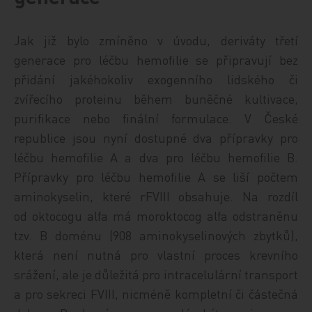
Jak již bylo zmíněno v úvodu, deriváty třetí
generace pro léčbu hemofilie se připravují bez
přidání jakéhokoliv exogenního lidského či
zvířecího proteinu během buněčné kultivace,
purifikace nebo finální formulace. V České
republice jsou nyní dostupné dva přípravky pro
léčbu hemofilie A a dva pro léčbu hemofilie B.
Přípravky pro léčbu hemofilie A se liší počtem
aminokyselin, které rFVIII obsahuje. Na rozdíl
od oktocogu alfa má mor­oktocog alfa odstraněnu
tzv. B doménu (908 aminokyselinových zbytků),
která není nutná pro vlastní proces krevního
srážení, ale je důležitá pro intracelulární transport
a pro sekreci FVIII, nicméně kompletní či částečná