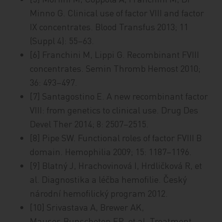
Minno G. Clinical use of factor VIII and factor
IX concentrates. Blood Transfus 2013; 11
(Suppl 4): 55–63.
[6] Franchini M, Lippi G. Recombinant FVIII
concentrates. Semin Thromb Hemost 2010;
36: 493–497.
[7] Santagostino E. A new recombinant factor
VIII: from genetics to clinical use. Drug Des
Devel Ther 2014; 8: 2507–2515.
[8] Pipe SW. Functional roles of factor FVIII B
domain. Hemophilia 2009; 15: 1187–1196.
[9] Blatný J, Hrachovinová I, Hrdličková R, et
al. Dia­gnostika a léčba hemofilie. Český
národní hemofilický program 2012.
[10] Srivastava A, Brewer AK,
Mauser‑Bunschoten EP, et al. Treatment