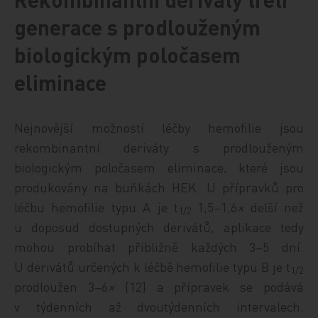
generace s prodlouženým
biologickým poločasem
eliminace
Nejnovější možností léčby hemofilie jsou
rekombinantní deriváty s prodlouženým
biologickým poločasem eliminace, které jsou
produkovány na buňkách HEK. U přípravků pro
léčbu hemofilie typu A je t
1,5–1,6
×
delší než
1/2
u doposud dostupných derivátů, aplikace tedy
mohou probíhat přibližně každých 3–5 dní.
U derivátů určených k léčbě hemofilie typu B je t
1/2
prodloužen 3–6
×
[12] a přípravek se podává
v týdenních až dvoutýdenních intervalech.