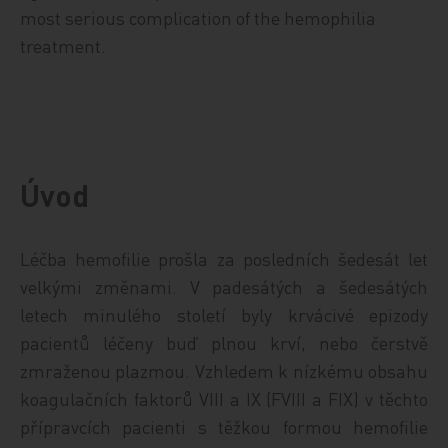
most serious complication of the hemophilia
treatment.
Úvod
Léčba hemofilie prošla za posledních šedesát let
velkými změnami. V padesátých a šedesátých
letech minulého století byly krvácivé epizody
pacientů léčeny buď plnou krví, nebo čerstvě
zmraženou plazmou. Vzhledem k nízkému obsahu
koagulačních faktorů VIII a IX (FVIII a FIX) v těchto
přípravcích pacienti s těžkou formou hemofilie