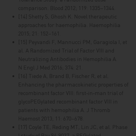
comparison. Blood 2012; 119: 1335–1344.
[14] Shetty S, Ghosh K. Novel therapeutic
approaches for haemophilia. Haemophilia
2015; 21: 152–161.
[15] Peyvandi F, Mannucci PM, Garagiola I, et
al. A Randomized Trial of Factor VIII and
Neutralizing Antibodies in Hemophilia A.
N Engl J Med 2016; 374: 21.
[16] Tiede A, Brand B, Fischer R, et al.
Enhancing the pharmacokinetic properties of
recombinant factor VIII: first‑in‑man trial of
glycoPEGylated recombinant factor VIII in
patients with hemophilia A. J Thromb
Haemost 2013; 11: 670–678.
[17] Coyle TE, Reding MT, Lin JC, et al. Phase
I study of Bay 94‑9027, a PEGylated