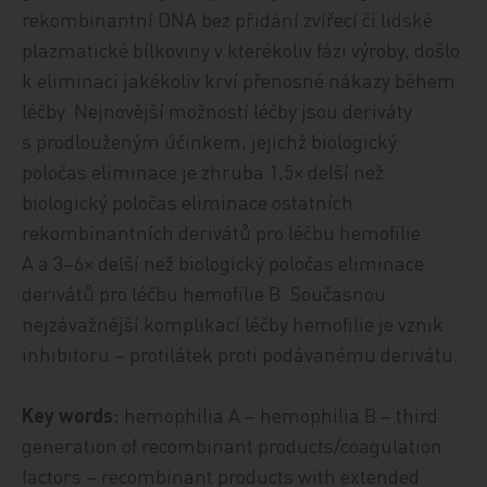
rekombinantní DNA bez přidání zvířecí či lidské
plazmatické bílkoviny v kterékoliv fázi výroby, došlo
k eliminaci jakékoliv krví přenosné nákazy během
léčby. Nejnovější možností léčby jsou deriváty
s prodlouženým účinkem, jejichž biologický
poločas eliminace je zhruba 1,5× delší než
biologický poločas eliminace ostatních
rekombinantních derivátů pro léčbu hemofilie
A a 3–6× delší než biologický poločas eliminace
derivátů pro léčbu hemofilie B. Současnou
nejzávažnější komplikací léčby hemofilie je vznik
inhibitoru – protilátek proti podávanému derivátu.
Key words:
hemophilia A – hemophilia B – third
generation of recombinant products/coagulation
factors – recombinant products with extended