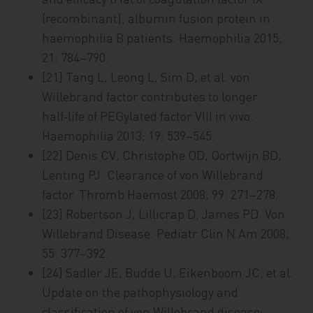
(recombinant), albumin fusion protein in
haemophilia B patients. Haemophilia 2015;
21: 784–790.
[21] Tang L, Leong L, Sim D, et al. von
Willebrand factor contributes to longer
half‑life of PEGylated factor VIII in vivo.
Haemophilia 2013; 19: 539–545.
[22] Denis CV, Christophe OD, Oortwijn BD,
Lenting PJ. Clearance of von Willebrand
factor. Thromb Haemost 2008; 99: 271–278.
[23] Robertson J, Lillicrap D, James PD. Von
Willebrand Disease. Pediatr Clin N Am 2008;
55: 377–392.
[24] Sadler JE, Budde U, Eikenboom JC, et al.
Update on the pathophysiology and
classification of von Willebrand disease: