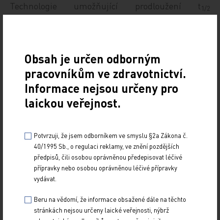
Technologie umožňující prodloužení t
1/2
představují pegylace, kdy se k vlastnímu léčivu
kovalentně naváží polymery polyethylenglykolu
[16–18], a fúze, při které se koagulační protein
Obsah je určen odborným
sloučí s proteinem s mnohem delším t
[19,20],
1/2
pracovníkům ve zdravotnictví.
konkrétně s Fc fragmentem lidského neonatálního
Informace nejsou určeny pro
imunoglobulinu G nebo s rekombinantním
laickou veřejnost.
lidským albuminem [14].
Příčinou toho, proč je t
rFVIII výrazně kratší než
1/2
Potvrzuji, že jsem odborníkem ve smyslu §2a Zákona č.
u rFIX, je závislost t
FVIII na­vázaného z 95–98 %
1/2
40/1995 Sb., o regulaci reklamy, ve znění pozdějších
v krevním oběhu na clearance von Willebrandova
předpisů, čili osobou oprávněnou předepisovat léčivé
faktoru [21,22], jehož t
je 12–20 ho­din [23,24].
přípravky nebo osobou oprávněnou léčivé přípravky
1/2
vydávat.
V některých zemích jsou tyto přípravky k dispozici
Beru na vědomí, že informace obsažené dále na těchto
od roku 2014. V České republice zatím pokračují
stránkách nejsou určeny laické veřejnosti, nýbrž