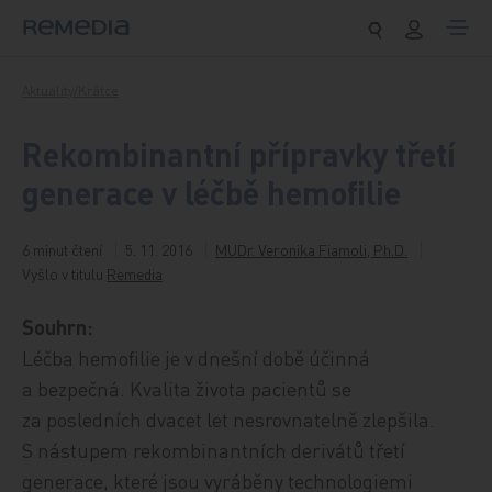
Přeskočit na obsah
Aktuality/Krátce
Rekombinantní přípravky třetí
generace v léčbě hemofilie
6 minut čtení
5. 11. 2016
MUDr. Veronika Fiamoli, Ph.D.
Vyšlo v titulu
Remedia
Souhrn:
Léčba hemofilie je v dnešní době účinná
a bezpečná. Kvalita života pacientů se
za posledních dvacet let nesrovnatelně zlepšila.
S nástupem rekombinantních derivátů třetí
generace, které jsou vyráběny technologiemi