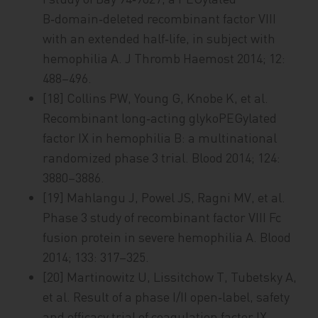
B‑domain‑deleted recombinant factor VIII
with an extended half‑life, in subject with
hemophilia A. J Thromb Haemost 2014; 12:
488–496.
[18] Collins PW, Young G, Knobe K, et al.
Recombinant long‑acting glykoPEGylated
factor IX in hemophilia B: a multinational
randomized phase 3 trial. Blood 2014; 124:
3880–3886.
[19] Mahlangu J, Powel JS, Ragni MV, et al.
Phase 3 study of recombinant factor VIII Fc
fusion protein in severe hemophilia A. Blood
2014; 133: 317–325.
[20] Martinowitz U, Lissitchow T, Tubetsky A,
et al. Result of a phase I/II open‑label, safety
and efficacy trial of coagulation factor IX