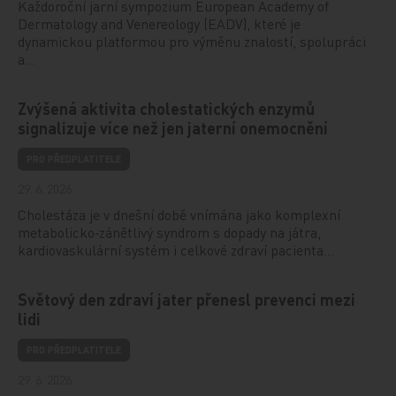
Každoroční jarní sympozium European Academy of
Dermatology and Venereology (EADV), které je
dynamickou platformou pro výměnu znalostí, spolupráci
a…
Zvýšená aktivita cholestatických enzymů
signalizuje více než jen jaterní onemocnění
PRO PŘEDPLATITELE
29. 6. 2026
Cholestáza je v dnešní době vnímána jako komplexní
metabolicko‑zánětlivý syndrom s dopady na játra,
kardiovaskulární systém i celkové zdraví pacienta…
Světový den zdraví jater přenesl prevenci mezi
lidi
PRO PŘEDPLATITELE
29. 6. 2026