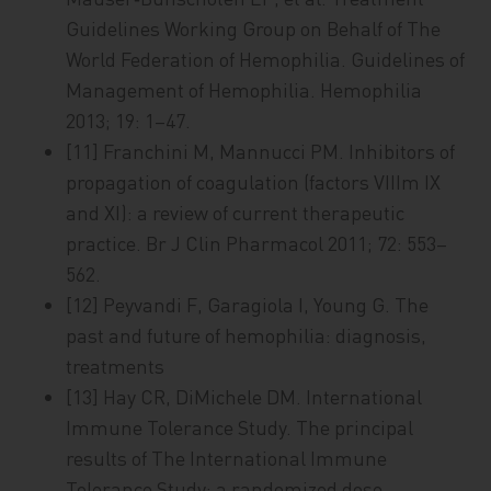
Guidelines Working Group on Behalf of The
World Federation of Hemophilia. Guidelines of
Management of Hemophilia. Hemophilia
2013; 19: 1–47.
[11] Franchini M, Mannucci PM. Inhibitors of
propagation of coagulation (factors VIIIm IX
and XI): a review of current therapeutic
practice. Br J Clin Pharmacol 2011; 72: 553–
562.
[12] Peyvandi F, Garagiola I, Young G. The
past and future of hemophilia: diagnosis,
treatments
[13] Hay CR, DiMichele DM. International
Immune Tolerance Study. The principal
results of The International Immune
Tolerance Study: a randomized dose