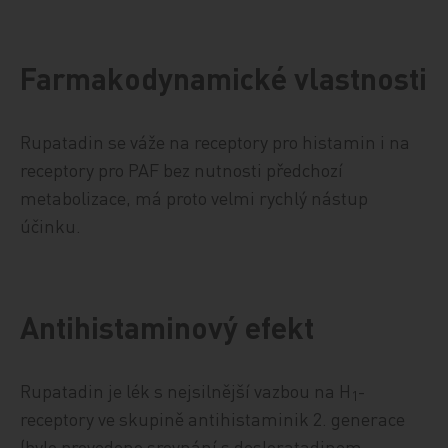
Farmakodynamické vlastnosti
Rupatadin se váže na receptory pro histamin i na
receptory pro PAF bez nutnosti předchozí
metabolizace, má proto velmi rychlý nástup
účinku.
Antihistaminový efekt
Rupatadin je lék s nejsilnější vazbou na H
-
1
receptory ve skupině antihistaminik 2. generace
(bylo provedeno srovnání s desloratadinem,