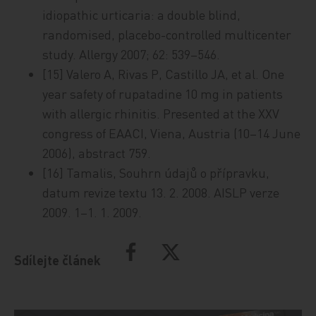
idiopathic urticaria: a double blind,
randomised, placebo-controlled multicenter
study. Allergy 2007; 62: 539–546.
[15] Valero A, Rivas P, Castillo JA, et al. One
year safety of rupatadine 10 mg in patients
with allergic rhinitis. Presented at the XXV
congress of EAACI, Viena, Austria (10–14 June
2006), abstract 759.
[16] Tamalis, Souhrn údajů o přípravku,
datum revize textu 13. 2. 2008. AISLP verze
2009. 1–1. 1. 2009.
Sdílejte článek