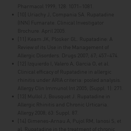
Pharmacol 1999; 128: 1071–1081.
[10] Uriachy J, Compania SA. Rupatadine
(INN) Fumarate. Clinical Investigator
Brochure. April 2005.
[11] Keam JK, Plosker GL. Rupatadine: A
Review of its Use in the Management of
Allergic Disorders. Drugs 2007; 67; 457–474.
[12] Izquierdo I, Valero A, Garcia O, et al.
Clinical efficacy of Rupatadine in allergic
rhinitis under ARIA criteria: pooled analysis.
Allergy Clin Immunol Int 2005; (Suppl. 1): 271.
[13] Mullol J, Bousquet J. Rupatadine in
Allergic Rhinitis and Chronic Urticaria.
Allergy 2008; 63: Suppl. 87.
[14] Gimenes-Arnau A, Pujol RM, Ianosi S, et
al. Rupatadine in the treatment of chronic