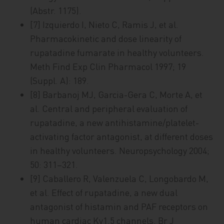
(Abstr. 1175).
[7] Izquierdo I, Nieto C, Ramis J, et al.
Pharmacokinetic and dose linearity of
rupatadine fumarate in healthy volunteers.
Meth Find Exp Clin Pharmacol 1997; 19
(Suppl. A): 189.
[8] Barbanoj MJ, Garcia-Gera C, Morte A, et
al. Central and peripheral evaluation of
rupatadine, a new antihistamine/platelet-
activating factor antagonist, at different doses
in healthy volunteers. Neuropsychology 2004;
50: 311–321.
[9] Caballero R, Valenzuela C, Longobardo M,
et al. Effect of rupatadine, a new dual
antagonist of histamin and PAF receptors on
human cardiac Kv1.5 channels. Br J