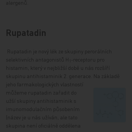
alergenů.
Rupatadin
Rupatadin je nový lék ze skupiny perorálních
selektivních antagonistů H
-receptoru pro
1
histamin, který v nejbližší době u nás rozšíří
skupinu antihistaminik 2. generace. Na základě
jeho
farmakologických vlastností
můžeme rupatadin zařadit do
užší skupiny antihistaminik s
imunomodulačním působením
(název je u nás užíván, ale tato
skupina není oficiálně oddělena