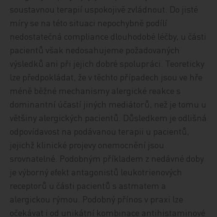
soustavnou terapií uspokojivě zvládnout. Do jisté
míry se na této situaci nepochybně podílí
nedostatečná compliance dlouhodobé léčby, u části
pacientů však nedosahujeme požadovaných
výsledků ani při jejich dobré spolupráci. Teoreticky
lze předpokládat, že v těchto případech jsou ve hře
méně běžné mechanismy alergické reakce s
dominantní účastí jiných mediátorů, než je tomu u
většiny alergických pacientů. Důsledkem je odlišná
odpovídavost na podávanou terapii u pacientů,
jejichž klinické projevy onemocnění jsou
srovnatelné. Podobným příkladem z nedávné doby
je výborný efekt antagonistů leukotrienových
receptorů u části pacientů s astmatem a
alergickou rýmou. Podobný přínos v praxi lze
očekávat i od unikátní kombinace antihistaminové