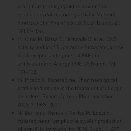
pro-inflammatory cytokine production,
relationship with binding activity. Methods
Find Exp Clin Pharmacol 2005; 27 (Suppl. 2):
161 (P-104).
[4] Giral M, Balsa D, Ferrando R, et al. CNS
activity profile of Rupatadine fumarate, a new
dual receptor antagonist of PAF and
antihistamine. Allergy 1998; 53 (Suppl. 43):
131–132.
[5] Picado C. Rupatadine. Pharmacological
profile and its use in the treatment of allergic
disorders. Expert Opinion Pharmacother
2006; 7: 1989–2001.
[6] Barrón S, Ramis I, Merlos M. Effect of
rupatadine on lymphocyte cytokin production.
Allergy Clin Immunol Int 2005; Suppl. 1: 427