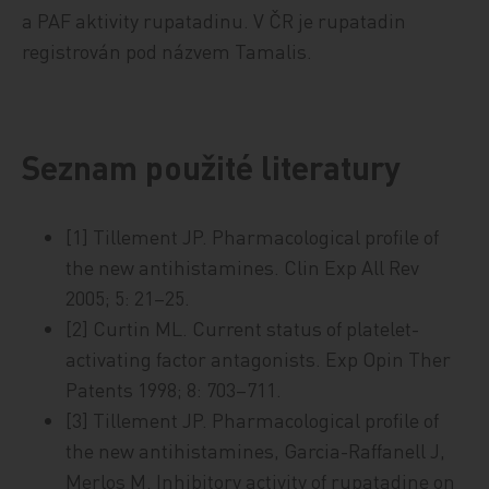
a PAF aktivity rupatadinu. V ČR je rupatadin
registrován pod názvem Tamalis.
Seznam použité literatury
[1] Tillement JP. Pharmacological profile of
the new antihistamines. Clin Exp All Rev
2005; 5: 21–25.
[2] Curtin ML. Current status of platelet-
activating factor antagonists. Exp Opin Ther
Patents 1998; 8: 703–711.
[3] Tillement JP. Pharmacological profile of
the new antihistamines, Garcia-Raffanell J,
Merlos M. Inhibitory activity of rupatadine on