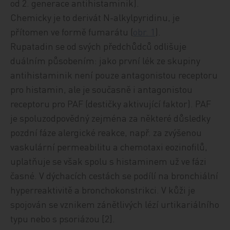
od 2. generace antihistaminik).
Chemicky je to derivát N-alkylpyridinu, je
přítomen ve formě fumarátu (
obr. 1
).
Rupatadin se od svých předchůdců odlišuje
duálním působením: jako první lék ze skupiny
antihistaminik není pouze antagonistou receptoru
pro histamin, ale je současně i antagonistou
receptoru pro PAF (destičky aktivující faktor). PAF
je spoluzodpovědný zejména za některé důsledky
pozdní fáze alergické reakce, např. za zvýšenou
vaskulární permeabilitu a chemotaxi eozinofilů,
uplatňuje se však spolu s histaminem už ve fázi
časné. V dýchacích cestách se podílí na bronchiální
hyperreaktivitě a bronchokonstrikci. V kůži je
spojován se vznikem zánětlivých lézí urtikariálního
typu nebo s psoriázou [2].