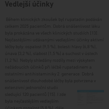
Vedlejší účinky
Během klinických zkoušek byl rupatadin podáván
celkem 2025 pacientům. Dobrá snášenlivost léku
byla prokázána ve všech klinických studiích [13].
Nejčastějšími udávanými vedlejšími účinky aktivní
léčby byly: ospalost (9,5 %), bolesti hlavy (6,8 %),
únava (3,2 %), slabost (1,5 %) a suchost v ústech
(1,2 %). Nebyly shledány rozdíly mezi výskytem
nežádoucích účinků při léčbě rupatadinem a
ostatními antihistaminiky 2. generace. Dobrá
snášenlivost dlouhodobé léčby byla potvrzena v
extenzivní jednoroční studii
sledující 120 pacientů [15]. I zde
byla nejčastějším vedlejším
účinkem ospalost (5,8 %), dále