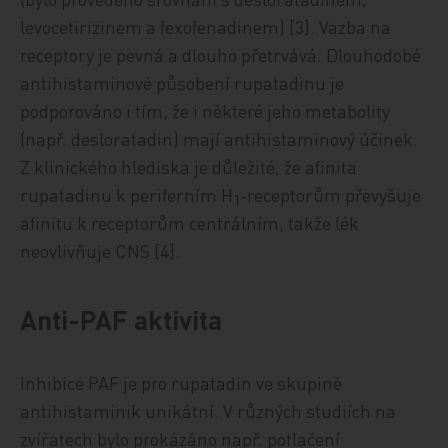
levocetirizinem a fexofenadinem) [3]. Vazba na
receptory je pevná a dlouho přetrvává. Dlouhodobé
antihistaminové působení rupatadinu je
podporováno i tím, že i některé jeho metabolity
(např. desloratadin) mají antihistaminový účinek.
Z klinického hlediska je důležité, že afinita
rupatadinu k periferním H
-receptorům převyšuje
1
afinitu k receptorům centrálním, takže lék
neovlivňuje CNS [4].
Anti-PAF aktivita
Inhibice PAF je pro rupatadin ve skupině
antihistaminik unikátní. V různých studiích na
zvířatech bylo prokázáno např. potlačení