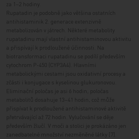
za 1–2 hodiny.
Rupatadin je podobně jako většina ostatních
antihistaminik 2. generace extenzivně
metabolizován v játrech. Některé metabolity
rupatadinu mají vlastní antihistaminovou aktivitu
a přispívají k prodloužené účinnosti. Na
biotransformaci rupatadinu se podílí především
cytochrom P-450 (CYP3A4). Hlavními
metabolickými cestami jsou oxidativní procesy a
zčásti i konjugace s kyselinou glukuronovou.
Eliminační poločas je asi 6 hodin, poločas
metabolitů dosahuje 13–41 hodin, což může
přispívat k prodloužené antihistaminové aktivitě
přetrvávající až 72 hodin. Vylučování se děje
především žlučí. V moči a stolici je prokázáno jen
zanedbatelné množství nezměněné látky [7].