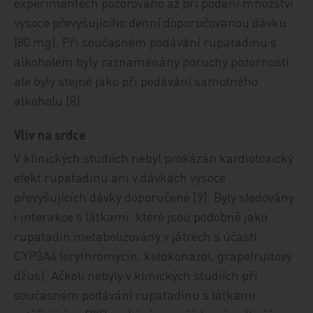
experimentech pozorováno až při podání množství
vysoce převyšujícího denní doporučovanou dávku
(80 mg). Při současném podávání rupatadinu s
alkoholem byly zaznamenány poruchy pozornosti,
ale byly stejné jako při podávání samotného
alkoholu [8].
Vliv na srdce
V klinických studiích nebyl prokázán kardiotoxický
efekt rupatadinu ani v dávkách vysoce
převyšujících dávky doporučené [9]. Byly sledovány
i interakce s látkami, které jsou podobně jako
rupatadin metabolizovány v játrech s účastí
CYP3A4 (erythromycin, ketokonazol, grapefruitový
džus). Ačkoli nebyly v klinických studiích při
současném podávání rupatadinu s látkami