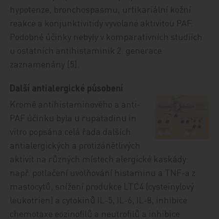
hypotenze, bronchospasmu, urtikariální kožní
reakce a konjunktivitidy vyvolané aktivitou PAF.
Podobné účinky nebyly v komparativních studiích
u ostatních antihistaminik 2. generace
zaznamenány [5].
Další antialergické působení
Kromě antihistaminového a anti-
PAF účinku byla u rupatadinu in
vitro popsána celá řada dalších
antialergických a protizánětlivých
aktivit na různých místech alergické kaskády:
např. potlačení uvolňování histaminu a TNF-a z
mastocytů, snížení produkce LTC4 (cysteinylový
leukotrien) a cytokinů IL-5, IL-6, IL-8, inhibice
chemotaxe eozinofilů a neutrofilů a inhibice