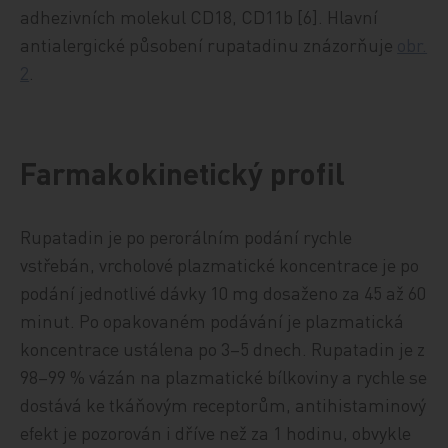
adhezivních molekul CD18, CD11b [6]. Hlavní
antialergické působení rupatadinu znázorňuje
obr.
2
.
Farmakokinetický profil
Rupatadin je po perorálním podání rychle
vstřebán, vrcholové plazmatické koncentrace je po
podání jednotlivé dávky 10 mg dosaženo za 45 až 60
minut. Po opakovaném podávání je plazmatická
koncentrace ustálena po 3–5 dnech. Rupatadin je z
98–99 % vázán na plazmatické bílkoviny a rychle se
dostává ke tkáňovým receptorům, antihistaminový
efekt je pozorován i dříve než za 1 hodinu, obvykle