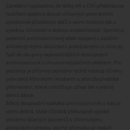
Zavedení rupatadinu do léčby AR a CIU představuje
rozšíření spektra dosud užívaných perorálních
systémově působících léků o velmi kvalitní lék s
vysokou účinností a dobrou snášenlivostí. Samotný
potentní antihistaminový efekt spojený s dalšími
antialergickými aktivitami prokázanými in vitro jej
řadí do skupiny nejkvalitnějších dostupných
antihistaminik s imunomodulačním efektem. Pro
pacienta je příznivý zejména rychlý nástup účinku
potvrzený klinickými studiemi a jeho dlouhodobé
přetrvávání, které umožňuje užívat lék v jediné
denní dávce.
Ačkoli dosavadní nabídka antihistaminik u nás je
velmi dobrá, stále zůstává překvapivě vysoké
procento léčených pacientů s chronickými
alergickými projevy, jejichž příznaky se nedaří