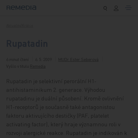
Přeskočit na obsah
Aktuality/Krátce
Rupatadin
6 minut čtení
6. 5. 2009
MUDr. Ester Seberová
Vyšlo v titulu
Remedia
Rupatadin je selektivní perorální H1-
antihistaminikum 2. generace. Výhodou
rupatadinu je duální působení. Kromě ovlivnění
H1-receptorů je současně také antagonistou
faktoru aktivujícího destičky (PAF, platelet
activating factor), který hraje významnou roli v
rozvoji alergické reakce. Rupatadin je indikován k