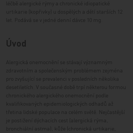
léčbě alergické rýmy a chronické idiopatické
urtikarie (kopřivky) u dospělých a dětí starších 12
let. Podává se v jedné denní dávce 10 mg.
Úvod
Alergická onemocnění se stávají významným
zdravotním a společenským problémem zejména
pro zvyšující se prevalenci v posledních několika
desetiletích. V současné době trpí některou formou
chronického alergického onemocnění podle
kvalifikovaných epidemiologických odhadů až
třetina lidské populace na celém světě. Nejčastější
je postižení dýchacích cest (alergická rýma,
bronchiální astma), kůže (chronická urtikarie,