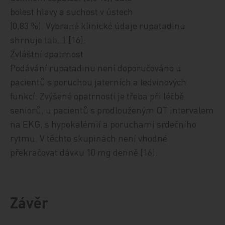
bolest hlavy a suchost v ústech
(0,83 %). Vybrané klinické údaje rupatadinu
shrnuje
tab. 1
[16].
Zvláštní opatrnost
Podávání rupatadinu není doporučováno u
pacientů s poruchou jaterních a ledvinových
funkcí. Zvýšené opatrnosti je třeba při léčbě
seniorů, u pacientů s prodlouženým QT intervalem
na EKG, s hypokalémií a poruchami srdečního
rytmu. V těchto skupinách není vhodné
překračovat dávku 10 mg denně [16].
Závěr