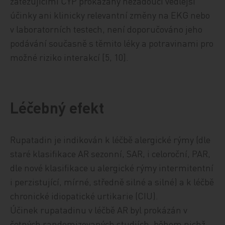
zatěžujícími CYP prokázány nežádoucí vedlejší
účinky ani klinicky relevantní změny na EKG nebo
v laboratorních testech, není doporučováno jeho
podávání současně s těmito léky a potravinami pro
možné riziko interakcí [5, 10].
Léčebný efekt
Rupatadin je indikován k léčbě alergické rýmy (dle
staré klasifikace AR sezonní, SAR, i celoroční, PAR,
dle nové klasifikace u alergické rýmy intermitentní
i perzistující, mírné, středně silné a silné) a k léčbě
chronické idiopatické urtikarie (CIU).
Účinek rupatadinu v léčbě AR byl prokázán v
četných randomizovaných studiích, během nichž