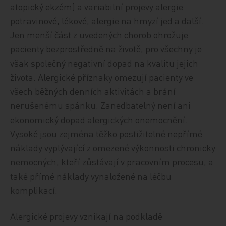
atopický ekzém) a variabilní projevy alergie
potravinové, lékové, alergie na hmyzí jed a další.
Jen menší část z uvedených chorob ohrožuje
pacienty bezprostředně na životě, pro všechny je
však společný negativní dopad na kvalitu jejich
života. Alergické příznaky omezují pacienty ve
všech běžných denních aktivitách a brání
nerušenému spánku. Zanedbatelný není ani
ekonomický dopad alergických onemocnění.
Vysoké jsou zejména těžko postižitelné nepřímé
náklady vyplývající z omezené výkonnosti chronicky
nemocných, kteří zůstávají v pracovním procesu, a
také přímé náklady vynaložené na léčbu
komplikací.
Alergické projevy vznikají na podkladě