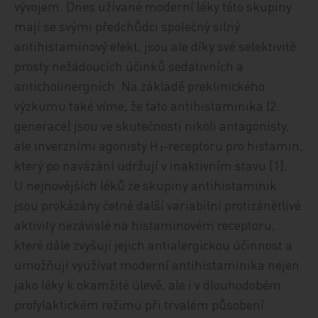
vývojem. Dnes užívané moderní léky této skupiny
mají se svými předchůdci společný silný
antihistaminový efekt, jsou ale díky své selektivitě
prosty nežádoucích účinků sedativních a
anticholinergních. Na základě preklinického
výzkumu také víme, že tato antihistaminika (2.
generace) jsou ve skutečnosti nikoli antagonisty,
ale inverzními agonisty H
-receptoru pro histamin,
1
který po navázání udržují v inaktivním stavu [1].
U nejnovějších léků ze skupiny antihistaminik
jsou prokázány četné další variabilní protizánětlivé
aktivity nezávislé na histaminovém receptoru,
které dále zvyšují jejich antialergickou účinnost a
umožňují využívat moderní antihistaminika nejen
jako léky k okamžité úlevě, ale i v dlouhodobém
profylaktickém režimu při trvalém působení