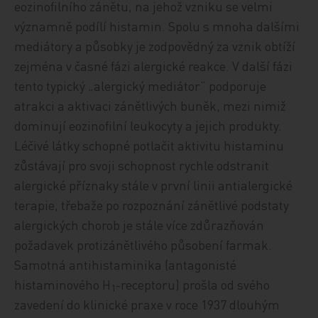
eozinofilního zánětu, na jehož vzniku se velmi
významně podílí histamin. Spolu s mnoha dalšími
mediátory a působky je zodpovědný za vznik obtíží
zejména v časné fázi alergické reakce. V další fázi
tento typický „alergický mediátor“ podporuje
atrakci a aktivaci zánětlivých buněk, mezi nimiž
dominují eozinofilní leukocyty a jejich produkty.
Léčivé látky schopné potlačit aktivitu histaminu
zůstávají pro svoji schopnost rychle odstranit
alergické příznaky stále v první linii antialergické
terapie, třebaže po rozpoznání zánětlivé podstaty
alergických chorob je stále více zdůrazňován
požadavek protizánětlivého působení farmak.
Samotná antihistaminika (antagonisté
histaminového H
-receptoru) prošla od svého
1
zavedení do klinické praxe v roce 1937 dlouhým