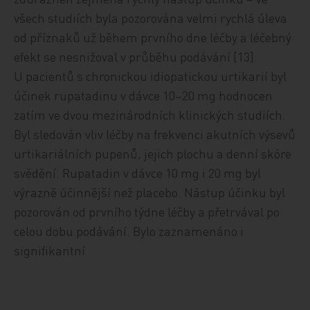
všech studiích byla pozorována velmi rychlá úleva
od příznaků už během prvního dne léčby a léčebný
efekt se nesnižoval v průběhu podávání [13].
U pacientů s chronickou idiopatickou urtikarií byl
účinek rupatadinu v dávce 10–20 mg hodnocen
zatím ve dvou mezinárodních klinických studiích.
Byl sledován vliv léčby na frekvenci akutních výsevů
urtikariálních pupenů, jejich plochu a denní skóre
svědění. Rupatadin v dávce 10 mg i 20 mg byl
výrazně účinnější než placebo. Nástup účinku byl
pozorován od prvního týdne léčby a přetrvával po
celou dobu podávání. Bylo zaznamenáno i
signifikantní