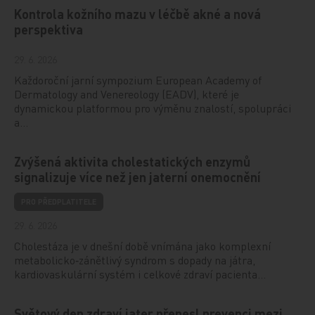
Kontrola kožního mazu v léčbě akné a nová
perspektiva
29. 6. 2026
Každoroční jarní sympozium European Academy of
Dermatology and Venereology (EADV), které je
dynamickou platformou pro výměnu znalostí, spolupráci
a…
Zvýšená aktivita cholestatických enzymů
signalizuje více než jen jaterní onemocnění
PRO PŘEDPLATITELE
29. 6. 2026
Cholestáza je v dnešní době vnímána jako komplexní
metabolicko‑zánětlivý syndrom s dopady na játra,
kardiovaskulární systém i celkové zdraví pacienta…
Světový den zdraví jater přenesl prevenci mezi