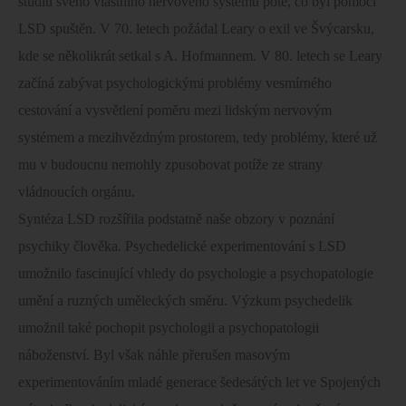
studiu svého vlastního nervového systému poté, co byl pomocí
LSD spuštěn. V 70. letech požádal Leary o exil ve Švýcarsku,
kde se několikrát setkal s A. Hofmannem. V 80. letech se Leary
začíná zabývat psychologickými problémy vesmírného
cestování a vysvětlení poměru mezi lidským nervovým
systémem a mezihvězdným prostorem, tedy problémy, které už
mu v budoucnu nemohly zpusobovat potíže ze strany
vládnoucích orgánu.
Syntéza LSD rozšířila podstatně naše obzory v poznání
psychiky člověka. Psychedelické experimentování s LSD
umožnilo fascinující vhledy do psychologie a psychopatologie
umění a ruzných uměleckých směru. Výzkum psychedelik
umožnil také pochopit psychologii a psychopatologii
náboženství. Byl však náhle přerušen masovým
experimentováním mladé generace šedesátých let ve Spojených