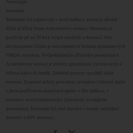
Neurologie
memantin
Memantin byl registrován v nové indikaci, kterou je středně
těžká až těžká forma Alzheimerovy nemoci. Memantin je
používán již asi 20 let k terapii spasticity a demencí. Jeho
mechanismem účinku je nekompetitivní blokáda glutamátových
NMDA receptoru. Předpokládaným příznivým pusobením u
Alzheimerovy nemoci je inhibice glutamátové excitotoxicity a
influxu kalcia do buněk. Zmíněné procesy spouštějí zánik
neuronu. Doposud nebyly provedeny srovnávací klinické studie
s jinou používanou skupinou kognitiv v této indikaci, s
inhibitory acetylcholinesterázy (donepezil, rivastigmin,
galantamin). Memantin byl také zkoušen v terapii vaskulární
demence a HIV demence.