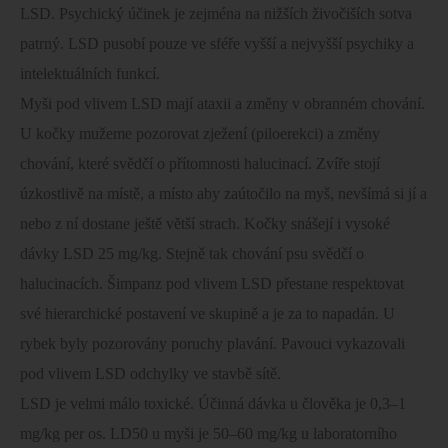
LSD. Psychický účinek je zejména na nižších živočiších sotva
patrný. LSD pusobí pouze ve sféře vyšší a nejvyšší psychiky a
intelektuálních funkcí.
Myši pod vlivem LSD mají ataxii a změny v obranném chování.
U kočky mužeme pozorovat zježení (piloerekci) a změny
chování, které svědčí o přítomnosti halucinací. Zvíře stojí
úzkostlivě na místě, a místo aby zaútočilo na myš, nevšímá si jí a
nebo z ní dostane ještě větší strach. Kočky snášejí i vysoké
dávky LSD 25 mg/kg. Stejně tak chování psu svědčí o
halucinacích. Šimpanz pod vlivem LSD přestane respektovat
své hierarchické postavení ve skupině a je za to napadán. U
rybek byly pozorovány poruchy plavání. Pavouci vykazovali
pod vlivem LSD odchylky ve stavbě sítě.
LSD je velmi málo toxické. Účinná dávka u člověka je 0,3–1
mg/kg per os. LD50 u myši je 50–60 mg/kg u laboratorního