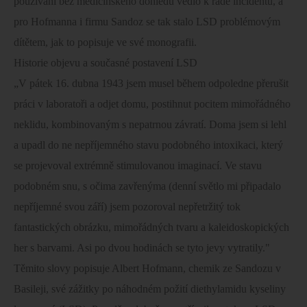
používání bez medicínského dohledu vedlo k řadě incidentu, a
pro Hofmanna i firmu Sandoz se tak stalo LSD problémovým
dítětem, jak to popisuje ve své monografii.
Historie objevu a současné postavení LSD
„V pátek 16. dubna 1943 jsem musel během odpoledne přerušit
práci v laboratoři a odjet domu, postihnut pocitem mimořádného
neklidu, kombinovaným s nepatrnou závratí. Doma jsem si lehl
a upadl do ne nepříjemného stavu podobného intoxikaci, který
se projevoval extrémně stimulovanou imaginací. Ve stavu
podobném snu, s očima zavřenýma (denní světlo mi připadalo
nepříjemné svou září) jsem pozoroval nepřetržitý tok
fantastických obrázku, mimořádných tvaru a kaleidoskopických
her s barvami. Asi po dvou hodinách se tyto jevy vytratily."
Těmito slovy popisuje Albert Hofmann, chemik ze Sandozu v
Basileji, své zážitky po náhodném požití diethylamidu kyseliny