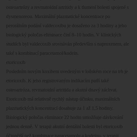
osteoartrózy a revmatoidní artritidy a k tlumení bolesti spojené s
dysmenoreou. Maximální plazmatické koncentrace po
perorálním podání valdecoxibu je dosaženo za 3 hodiny a jeho
biologický poločas eliminace činí 8–10 hodin. V klinických
studiích byl valdecoxib srovnáván především s naproxenem, ale
také s kombinací paracetamol/kodein.
etoricoxib
Posledním novým koxibem uvedeným v loňském roce na trh je
etoricoxib. K jeho registrovaným indikacím patří také
osteoartróza, revmatoidní artritida a akutní dnavý záchvat.
Etoricoxib má relativně rychlý nástup účinku, maximálních
plazmatických koncentrací dosahuje za 1 až 1,5 hodiny.
Biologický poločas eliminace 22 hodin umožňuje dávkování
jednou denně. V terapii akutní dentální bolesti byl etoricoxib
účinnější než kombinace paracetamolu a kodeinu, v terapii