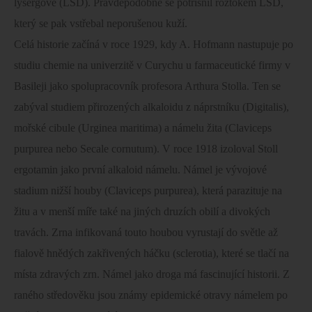
lysergové (LSD). Pravděpodobně se potřísnil roztokem LSD,
který se pak vstřebal neporušenou kuží.
Celá historie začíná v roce 1929, kdy A. Hofmann nastupuje po
studiu chemie na univerzitě v Curychu u farmaceutické firmy v
Basileji jako spolupracovník profesora Arthura Stolla. Ten se
zabýval studiem přirozených alkaloidu z náprstníku (Digitalis),
mořské cibule (Urginea maritima) a námelu žita (Claviceps
purpurea nebo Secale cornutum). V roce 1918 izoloval Stoll
ergotamin jako první alkaloid námelu. Námel je vývojové
stadium nižší houby (Claviceps purpurea), která parazituje na
žitu a v menší míře také na jiných druzích obilí a divokých
travách. Zrna infikovaná touto houbou vyrustají do světle až
fialově hnědých zakřivených háčku (sclerotia), které se tlačí na
místa zdravých zrn. Námel jako droga má fascinující historii. Z
raného středověku jsou známy epidemické otravy námelem po