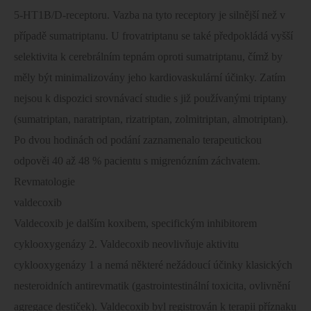
5-HT1B/D-receptoru. Vazba na tyto receptory je silnější než v
případě sumatriptanu. U frovatriptanu se také předpokládá vyšší
selektivita k cerebrálním tepnám oproti sumatriptanu, čímž by
měly být minimalizovány jeho kardiovaskulární účinky. Zatím
nejsou k dispozici srovnávací studie s již používanými triptany
(sumatriptan, naratriptan, rizatriptan, zolmitriptan, almotriptan).
Po dvou hodinách od podání zaznamenalo terapeutickou
odpověi 40 až 48 % pacientu s migrenózním záchvatem.
Revmatologie
valdecoxib
Valdecoxib je dalším koxibem, specifickým inhibitorem
cyklooxygenázy 2. Valdecoxib neovlivňuje aktivitu
cyklooxygenázy
1 a
nemá některé nežádoucí účinky klasických
nesteroidních antirevmatik (gastrointestinální toxicita, ovlivnění
agregace destiček). Valdecoxib byl registrován k terapii příznaku