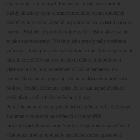
explodovaly
v barevných fontánách a mísily se do proudu.
Každý akustický vjem se transformoval do vjemu optických.
Každý zvuk vytvářel zřetelně jiný obraz se svou vlastní barvou a
tvarem. Příští den se probudil úplně svěží s čistou hlavou a cítil
se jako znovuzrozený.
Všechny jeho smysly měly zostřenou
vnímavost, která přetrvávala až do konce dne. Tento experiment
ukázal, že LSD25 má psychoaktivní účinky mimořádných
vlastností a síly. Svuj experiment s LSD si pamatoval do
nejmenšího detailu a popsal jej svému nadřízenému profesoru
Stollovi. Později Hofmann
zjistil, že si vzal nejméně pětkrát
vyšší dávku, než je běžně užíváno (50 mg).
Po nečekaném objevu psychedelických účinku byl LSD25 opět
zkoumán v pokusech na zvířatech v laboratořích
farmakologického koncernu Sandoz. Experimenty na zvířatech
však pouze trochu poodhalily psychické změny zpusobené