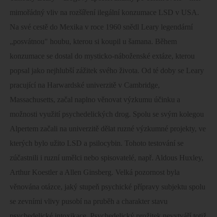
mimořádný vliv na rozšíření ilegální konzumace LSD v USA.
Na své cestě do Mexika v roce 1960 snědl Leary legendární
„posvátnou" houbu, kterou si koupil u šamana. Během
konzumace se dostal do mysticko-náboženské extáze, kterou
popsal jako nejhlubší zážitek svého života. Od té doby se Leary
pracující na Harwardské univerzitě v Cambridge,
Massachusetts, začal naplno věnovat výzkumu účinku a
možnosti využití psychedelických drog. Spolu se svým kolegou
Alpertem začali na univerzitě dělat ruzné výzkumné projekty, ve
kterých bylo užito LSD a psilocybin. Tohoto testování se
zúčastnili i ruzní umělci nebo spisovatelé, např. Aldous Huxley,
Arthur Koestler a Allen Ginsberg. Velká pozornost byla
věnována otázce, jaký stupeň psychické přípravy subjektu spolu
se zevními vlivy pusobí na pruběh a charakter stavu
psychedelické intoxikace. Psychedelický prožitek nevytváří totiž