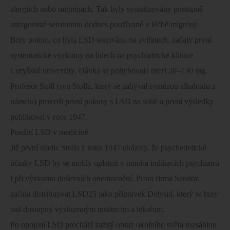
alergiích nebo migrénách. Tak byly syntetizovány postupně
antagonisté serotoninu dodnes používané v léčbě migrény.
Brzy potom, co byla LSD testována na zvířatech, začaly první
systematické výzkumy na lidech na psychiatrické klinice
Curyšské univerzity. Dávka se pohybovala mezi 20–130 mg.
Profesor Stoll (syn Stolla, který se zabýval syntézou alkaloidu z
námelu) provedl první pokusy s LSD na sobě a první výsledky
publikoval v roce 1947.
Použití LSD v medicíně
Již první studie Stolla z roku 1947 ukázaly, že psychedelické
účinky LSD by se mohly uplatnit v mnoha indikacích psychiatru
i při výzkumu duševních onemocnění. Proto firma Sandoz
začala distribuovat LSD25 jako přípravek Delysid, který se brzy
stal dostupný výzkumným institucím a lékařum.
Po opojení LSD prochází zažitý obraz okolního světa rozsáhlou