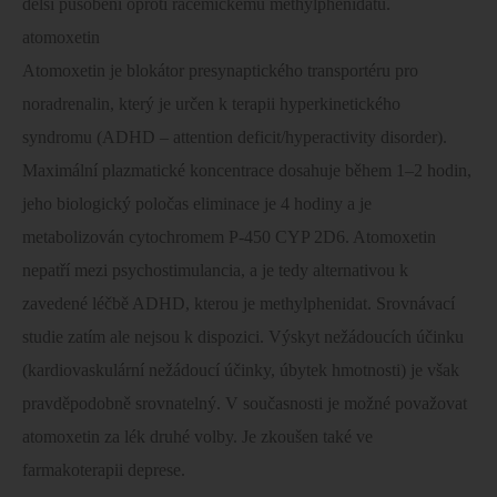
delší pusobení oproti racemickému methylphenidatu.
atomoxetin
Atomoxetin je blokátor presynaptického transportéru pro
noradrenalin, který je určen k terapii hyperkinetického
syndromu (ADHD – attention deficit/hyperactivity disorder).
Maximální plazmatické koncentrace dosahuje během 1–2 hodin,
jeho biologický poločas eliminace je 4 hodiny a je
metabolizován cytochromem P-450 CYP 2D6. Atomoxetin
nepatří mezi psychostimulancia, a je tedy alternativou k
zavedené léčbě ADHD, kterou je methylphenidat. Srovnávací
studie zatím ale nejsou k dispozici. Výskyt nežádoucích účinku
(kardiovaskulární nežádoucí účinky, úbytek hmotnosti) je však
pravděpodobně srovnatelný. V současnosti je možné považovat
atomoxetin za lék druhé volby. Je zkoušen také ve
farmakoterapii deprese.