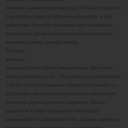
Etanercept (solubilní receptor pro lidský TNF-a) byl registrován
v nové indikaci, kterou je léčba psoriatické artritidy. V této
indikaci muže být použit v monoterapii nebo v kombinaci s
methotrexatem. Již dříve byl etanercept registrován k terapii
revmatoidní artritidy a juvenilní artritidy.
Psychiatrie
aripiprazol
Aripiprazol je nové atypické antipsychotikum. Má vysokou
afinitu k dopaminovým D2-, D3-receptorum a k serotoninovým
5-HT1A- a 5-HT2A-receptorum. Aripiprazol byl zkoušen u 1
238 pacientu s akutním relapsem schizofrenie, u kterých bylo
pozorováno zlepšení pozitivních i negativních příznaku
onemocnění. Výhodou aripiprazolu je nízký výskyt
extrapyramidových nežádoucích účinku. Účinnost aripiprazolu
byla srovnatelná s haloperidolem a olanzapinem, další