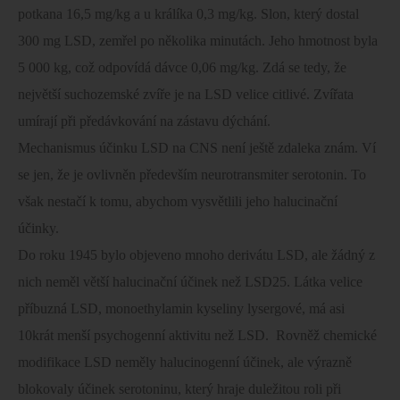
potkana 16,5 mg/kg a u králíka 0,3 mg/kg. Slon, který dostal
300 mg LSD, zemřel po několika minutách. Jeho hmotnost byla
5 000 kg
, což odpovídá dávce 0,06 mg/kg. Zdá se tedy, že
největší suchozemské zvíře je na LSD velice citlivé. Zvířata
umírají při předávkování na zástavu dýchání.
Mechanismus účinku LSD na CNS není ještě zdaleka znám. Ví
se jen, že je ovlivněn především neurotransmiter serotonin. To
však nestačí k tomu, abychom vysvětlili jeho halucinační
účinky.
Do roku 1945 bylo objeveno mnoho derivátu LSD, ale žádný z
nich neměl větší halucinační účinek než LSD25. Látka velice
příbuzná LSD, monoethylamin kyseliny lysergové, má asi
10krát menší psychogenní aktivitu než LSD.
Rovněž chemické
modifikace LSD neměly halucinogenní účinek, ale výrazně
blokovaly účinek serotoninu, který hraje duležitou roli při