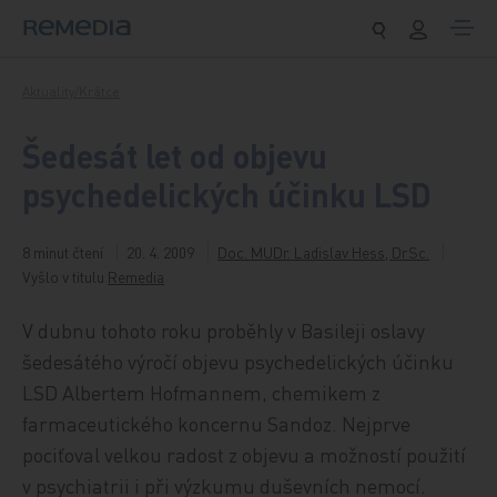
Přeskočit na obsah
Aktuality/Krátce
Šedesát let od objevu
psychedelických účinku LSD
8 minut čtení
20. 4. 2009
Doc. MUDr. Ladislav Hess, DrSc.
Vyšlo v titulu
Remedia
V dubnu tohoto roku proběhly v Basileji oslavy
šedesátého výročí objevu psychedelických účinku
LSD Albertem Hofmannem, chemikem z
farmaceutického koncernu Sandoz. Nejprve
pociťoval velkou radost z objevu a možností použití
v psychiatrii i při výzkumu duševních nemocí.