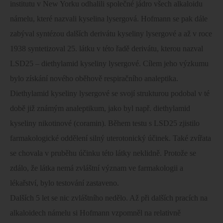
institutu v New Yorku odhalili společné jádro všech alkaloidu
námelu, které nazvali kyselina lysergová. Hofmann se pak dále
zabýval syntézou dalších derivátu kyseliny lysergové a až v roce
1938 syntetizoval 25. látku v této řadě derivátu, kterou nazval
LSD25 – diethylamid kyseliny lysergové. Cílem jeho výzkumu
bylo získání nového oběhově respiračního analeptika.
Diethylamid kyseliny lysergové se svojí strukturou podobal v té
době již známým analeptikum, jako byl např. diethylamid
kyseliny nikotinové (coramin). Během testu s LSD25 zjistilo
farmakologické oddělení silný uterotonický účinek. Také zvířata
se chovala v pruběhu účinku této látky neklidně. Protože se
zdálo, že látka nemá zvláštní význam ve farmakologii a
lékařství, bylo testování zastaveno.
Dalších 5 let se nic zvláštního nedělo. Až při dalších pracích na
alkaloidech námelu si Hofmann vzpomněl na relativně