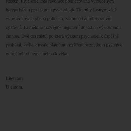
státech. Psychedelická revoluce podněcovaná vyloučeným
harvardským profesorem psychologie Timothy Learym však
vyprovokovala přísná politická, zákonná i administrativní
opatření. To mělo samozřejmě negativní dopad na výzkumnou
činnost. Dvě desetiletí, po která výzkum psychedelik úspěšně
probíhal, vedla k trvale platnému rozšíření poznatku o psychice
normálního i nemocného člověka.
Literatura
U autora.