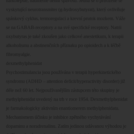
narkolepsie, nadměrné denní spavosti. Jedná se o přirozeně se
vyskytující neurotransmiter (g-hydroxybutyrat), který ovlivňuje
spánkový cyklus, termoregulaci a krevní prutok mozkem. Váže
se na GABAB-receptory a na své specifické receptory. Natrii
oxybutyras je také zkoušen jako celkové anestetikum, k terapii
alkoholismu a abstinenčních příznaku po opioidech a k léčbě
fibromyalgie.
dexmethylphenidat
Psychostimulancia jsou používána v terapii hyperkinetického
syndromu (ADHD – attention deficit/hyperactivity disorder) již
déle než 60 let. Nejpoužívanějším zástupcem této skupiny je
methylphenidat uvedený na trh v roce 1954. Dexmethylphenidat
je farmakologicky aktivním enantiomerem methylphenidatu.
Mechanismem účinku je inhibice zpětného vychytávání
dopaminu a noradrenalinu. Zatím jedinou udávanou výhodou je