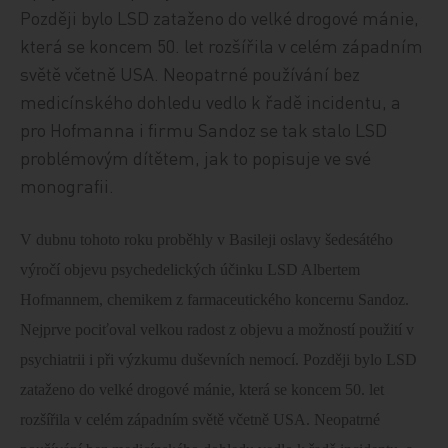
Později bylo LSD zataženo do velké drogové mánie,
která se koncem 50. let rozšířila v celém západním
světě včetně USA. Neopatrné používání bez
medicínského dohledu vedlo k řadě incidentu, a
pro Hofmanna i firmu Sandoz se tak stalo LSD
problémovým dítětem, jak to popisuje ve své
monografii.
V dubnu tohoto roku proběhly v Basileji oslavy šedesátého
výročí objevu psychedelických účinku LSD Albertem
Hofmannem, chemikem z farmaceutického koncernu Sandoz.
Nejprve pociťoval velkou radost z objevu a možností použití v
psychiatrii i při výzkumu duševních nemocí. Později bylo LSD
zataženo do velké drogové mánie, která se koncem 50. let
rozšířila v celém západním světě včetně USA. Neopatrné