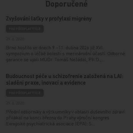
Doporučené
Zvyšování laťky v profylaxi migrény
PRO PŘEDPLATITELE
29. 6. 2026
Brno hostilo ve dnech 9.–11. dubna 2026 již XVI.
sympozium o léčbě bolesti s mezinárodní účastí. Odborné
garance se ujali MUDr. Tomáš Nežádal, Ph.D.,…
Budoucnost péče u schizofrenie založená na LAI:
sladění praxe, inovací a evidence
PRO PŘEDPLATITELE
29. 6. 2026
Přední odborníky a výzkumníky v oblasti duševního zdraví
přilákal na konci března do Prahy výroční kongres
Evropské psychiatrická asociace (EPA). S…