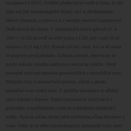
nezajímavé LSD25. Zvláštní předtucha ho vedla k tomu, že tato
látka má jiné farmakologické účinky, než se předpokládalo
během výzkumu, a znovu si ji v menším množství syntetizoval.
Další historii již známe. V následujících dnech (přesně 19. 4.
1943 v 16:20) provedl na sobě pokus s LSD, kdy vypil 10 ml
roztoku s 0,25 mg LSD. Roztok byl bez chuti. Asi za 40 minut
se projevily první příznaky. Začínaly závratě, objevovaly se
pocity úzkosti, vizuální zakřivení a nucení ke smíchu. Okolí
postupně nabývalo mnohem grotesknějších a hruznějších tvaru.
Předměty byly v nekonečném pohybu, oživlé a jakoby
poháněné svou vnitřní silou. V pruběhu intoxikace se střídaly
stavy úzkosti a deprese. Teprve pozvolna se začal vracet z
podivného a nepřátelského světa do každodenní uklidňující
reality. Nyní se začala odvíjet před zavřenýma očima hra barev a
tvaru. Valily se na něho kaleidoskopické fantastické tvary, které