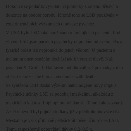
Dokonce se podařilo vyvolat i vzpomínky z raného dětství, a
dokonce na období porodu. Kromě toho se LSD používalo v
experimentálních výzkumech o povaze psychóz.
V USA bylo LSD také používáno u umírajících pacientu. Pod
vlivem LSD jsou pacienti psychicky odpoutáni od svého těla, a
fyzická bolest tak neproniká do jejich vědomí. U pacientu s
maligním onemocněním dochází tak k výrazné úlevě. Náš
psychiatr S. Grof s J. Halifasem publikovali své poznatky z této
oblasti v knize The human encounter with death.
Se syntézou LSD dostal výzkum halucinogenu nový impuls.
Psychické účinky LSD se podobají meskalinu, alkaloidu z
mexického kaktusu Lophophora williamsii. Tento kaktus zvaný
Aztéky peyotl byl pojídán indiány již v předkolumbovské říši.
Meskalin je však přibližně pěttisíckrát méně účinný než LSD.
Tomu samozřejmě odpovídají dávky 0,2–0,5 g.