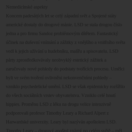
Nemedicínské aspekty
Koncem padesátých let se celý západní svět a Spojené státy
americké dostaly do drogové mánie. LSD se stala drogou číslo
jedna a pro firmu Sandoz problémovým dítětem. Fantastický
účinek na duševní vnímání a zážitky z vnějšího a vnitřního světa
vedl k jejich užívání u hudebníku, malířu a spisovatelu. LSD
párty zprostředkovávaly neobvyklý estetický zážitek a
zaručovaly nové pohledy do podstaty tvořících procesu. Umělci
byli ve svém tvoření ovlivněni nekonvenčními pohledy –
vzniklo psychedelické umění. LSD se však epidemicky rozšířilo
do všech sociálních vrstev obyvatelstva. Vzniklo celé hnutí
hippies. Proměnu LSD z léku na drogu velice intenzivně
podporovali profesor Timothy Leary a Richard Alpert z
Harwardské univerzity. Leary byl nazýván apoštolem LSD.
Timothy Leary – drogový apoštol známý po celém světě – měl