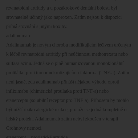
revmatoidní artritidy a u pozákrokové dentální bolesti byl
srovnatelně účinný jako naproxen. Zatím nejsou k dispozici
přímá srovnání s jinými koxiby.
adalimumab
Adalimumab je novým chorobu modifikujícím léčivem určeným
k léčbě revmatoidní artritidy při neúčinnosti methotrexatu nebo
sulfasalazinu. Jedná se o plně humanizovanou monoklonální
protilátku proti tumor nekrotizujícímu faktoru-a (TNF-a). Zatím
není jasné, zda adalimumab přináší nějakou výhodu oproti
infliximabu (chimérická protilátka proti TNF-a) nebo
etanerceptu (solubilní receptor pro TNF-a). Přínosem by mohlo
být nižší riziko alergické reakce, protože se jedná kompletně o
lidský protein. Adalimumab zatím nebyl zkoušen v terapii
Crohnovy nemoci.
etanercept – psoriatická artritida