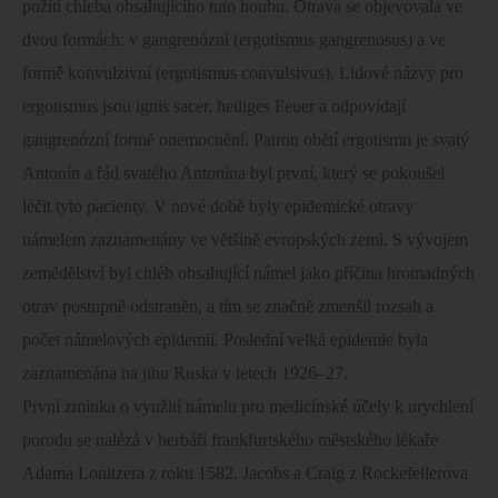
požití chleba obsahujícího tuto houbu. Otrava se objevovala ve
dvou formách: v gangrenózní (ergotismus gangrenosus) a ve
formě konvulzivní (ergotismus convulsivus). Lidové názvy pro
ergotismus jsou ignis sacer, heiliges Feuer a odpovídají
gangrenózní formě onemocnění. Patron obětí ergotismu je svatý
Antonín a řád svatého Antonína byl první, který se pokoušel
léčit tyto pacienty. V nové době byly epidemické otravy
námelem zaznamenány ve většině evropských zemí. S vývojem
zemědělství byl chléb obsahující námel jako příčina hromadných
otrav postupně odstraněn, a tím se značně zmenšil rozsah a
počet námelových epidemií. Poslední velká epidemie byla
zaznamenána na jihu Ruska v letech 1926–27.
První zmínka o využití námelu pro medicínské účely k urychlení
porodu se nalézá v herbáři frankfurtského městského lékaře
Adama Lonitzera z roku 1582. Jacobs a Craig z Rockefellerova