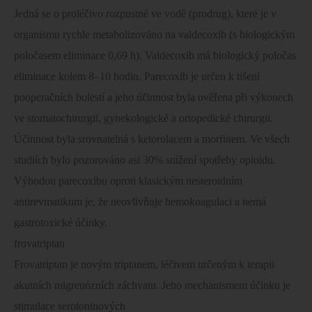
Jedná se o proléčivo rozpustné ve vodě (prodrug), které je v
organismu rychle metabolizováno na valdecoxib (s biologickým
poločasem eliminace 0,69 h). Valdecoxib má biologický poločas
eliminace kolem 8–10 hodin. Parecoxib je určen k tišení
pooperačních bolestí a jeho účinnost byla ověřena při výkonech
ve stomatochirurgii, gynekologické a ortopedické chirurgii.
Účinnost byla srovnatelná s ketorolacem a morfinem. Ve všech
studiích bylo pozorováno asi 30% snížení spotřeby opioidu.
Výhodou parecoxibu oproti klasickým nesteroidním
antirevmatikum je, že neovlivňuje hemokoagulaci a nemá
gastrotoxické účinky.
frovatriptan
Frovatriptan je novým triptanem, léčivem určeným k terapii
akutních migrenózních záchvatu. Jeho mechanismem účinku je
stimulace serotoninových