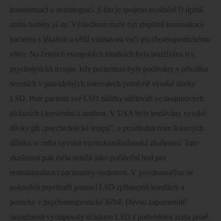
transformací a dezintegrací. S tím je spojeno uvolnění či úplná
ztráta bariéry já–ty. Výsledkem muže být zlepšení komunikace
pacientu s lékařem a větší vnímavost vuči psychoterapeutickému
vlivu. Na četných evropských klinikách byla používána tzv.
psycholytická terapie, kdy pacientum byly podávány v několika
sezeních v pravidelných intervalech poměrně vysoké dávky
LSD. Poté pacienti své LSD zážitky sdělovali ve skupinových
diskusích i kreslením a malbou. V USA byly podávány vysoké
dávky při „psychedelické terapii", a prostřednictvím šokových
účinku se měla vyvolat mystickonáboženská zkušenost. Tato
zkušenost pak měla sloužit jako počáteční bod pro
restrukturalizaci pacientovy osobnosti. V psychoanalýze se
pokoušeli psychiatři pomocí LSD zpřístupnit konflikty a
poruchy v psychoterapeutické léčbě. Dávno zapomenuté
skutečnosti vystupovaly účinkem LSD z podvědomí zcela jasně.