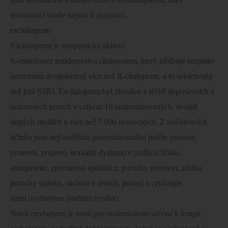
srovnávací studie nejsou k dispozici.
escitalopram
Escitalopram je terapeuticky aktivní
S-enantiomer antidepresiva citalopramu, který inhibuje reuptake
serotoninu dvojnásobně více než R-citalopram, a to selektivněji
než jiná SSRI. Escitalopram byl zkoušen v léčbě depresivních a
úzkostných poruch v celkem 16 randomizovaných, dvojitě
slepých studiích u více než 5 000 nemocných. Z nežádoucích
účinku jsou nejčastějšími gastrointestinální potíže (nauzea,
zvracení, prujem), sexuální dysfunkce (snížení libida,
anorgasmie, zpomalená ejakulace, poruchy potence), zřídka
poruchy spánku, suchost v ústech, pocení a cefalalgie.
natrii oxybutyras (sodium oxybat)
Natrii oxybutyras je nové psychofarmakum určené k terapii