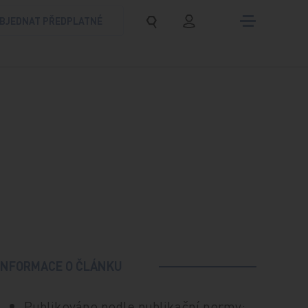
BJEDNAT PŘEDPLATNÉ
INFORMACE O ČLÁNKU
Publikováno podle publikační normy: