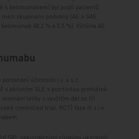
ně s belimumabem) byl podíl pacientů
i mezi skupinami podobný (AE a SAE
be­li­mu­mab 48,2 % a 5,5 %). Většina AE
limumabu
orovnání účinnosti i.v. a s.c.
 s aktivním SLE s pozitivitou protilátek
srovnání léčby s využitím dat ze tří
ed controlled trial, RCT) fáze III s i.v.
umabem.
ď SRI, sekundárními cílovými ukazateli