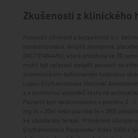
Zkušenosti z klinického
Posoudit účinnost a bezpečnost s.c. belimu
randomizovaná, dvojitě zaslepená, placebe
(NCT01484496), která probíhala ve 30 zemí
mohli být zařazeni dospělí pacienti se st
onemocněním definovaným hodnotou skóre
Lupus Erythematosus National Assessment‑
a s pozitivitou výsledků testu na antinukl
Pacienti byli randomizováni v poměru 2 : 
mg (n = 556) nebo placeba (n = 280) předpl
ke standardní terapii. Primárním cílovým
Erythematosus Responder Index (SRI) v týd