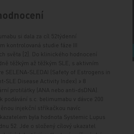
 hodnocení
mabu si dala za cíl 52týdenní
m kontrolovaná studie fáze III
ch světa [2]. Do klinického hodnocení
ředně těžkým až těžkým SLE, s aktivním
 SELENA‑SLEDAI (Safety of Estrogens in
SLE Disease Activity Index) ≥ 8
eární protilátky (ANA nebo anti‑dsDNA).
1 k podávání s.c. belimumabu v dávce 200
něnou injekční stříkačkou navíc
 ukazatelem byla hodnota Systemic Lupus
nu 52. Jde o složený cílový ukazatel