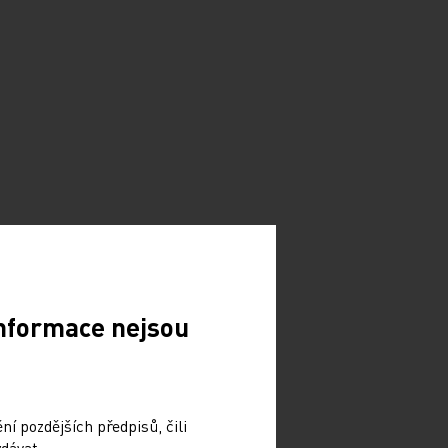
Informace nejsou
í pozdějších předpisů, čili
dávat.