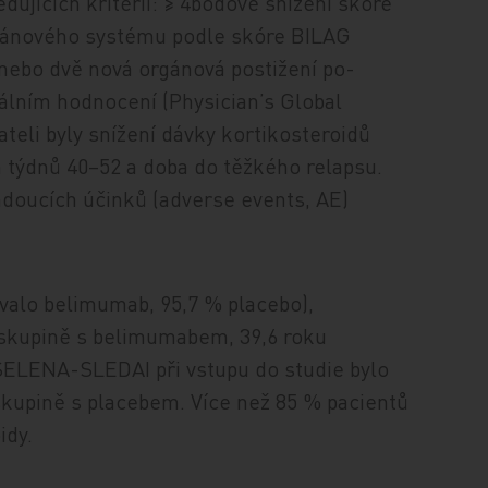
dujících kritérií: ≥ 4bodové snížení skóre
gánového systému podle skóre BILAG
nebo dvě nová orgánová postižení po­
álním hodnocení (Physician’s Global
eli byly snížení dávky kortikosteroidů
 týdnů 40–52 a doba do těžkého relapsu.
doucích účinků (adverse events, AE)
valo be­li­mu­mab, 95,7 % placebo),
e skupině s belimumabem, 39,6 roku
SELENA-SLEDAI při vstupu do studie bylo
skupině s placebem. Více než 85 % pacientů
idy.