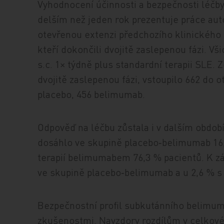
Vyhodnocení účinnosti a bezpečnosti léčb
delším než jeden rok prezentuje práce autor
otevřenou extenzi předchozího klinického 
kteří dokončili dvojitě zaslepenou fázi. V
s.c. 1× týdně plus standardní terapii SLE. 
dvojitě zaslepenou fázi, vstoupilo 662 do 
placebo, 456 belimumab.
Odpověď na léčbu zůstala i v dalším obdob
dosáhlo ve skupině placebo‑belimumab 16,
terapií belimumabem 76,3 % pacientů. K z
ve skupině placebo‑belimumab a u 2,6 % 
Bezpečnostní profil subkutánního belimum
zkušenostmi. Navzdory rozdílům v celkové