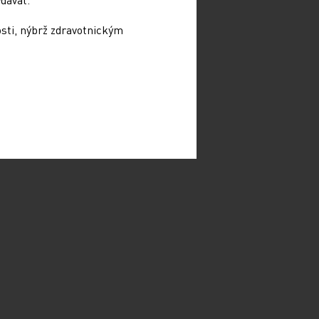
osti, nýbrž zdravotnickým