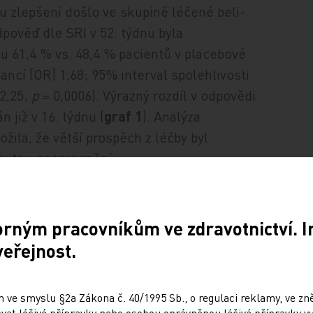
u zlepšení došlo ve skupině léčené be­li­
pověď dle SRI v 52. týdnu byla
 61,4 % vs. 48,4 % pacientů v placebové
ancí [OR] 1,68; 95% interval spolehlivosti
–2,25;
p
= 0,0006). Výrazný rozdíl v odpovědi
 již v 16. týdnu (
graf 1
). Analýza
žila, že větší prospěch z léčby byl
tivitou onemocnění.
52 týdnů
e dojde
orným pracovníkům ve zdravotnictví. 
 ratio [HR]
veřejnost.
ntů
 do vzplanutí
 ve smyslu §2a Zákona č. 40/1995 Sb., o regulaci reklamy, ve zněn
f 2
). U většího
at léčivé přípravky nebo osobou oprávněnou léčivé přípravky vy