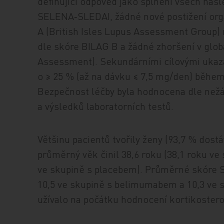
definující odpověď jako splnění všech násle
SELENA‑SLEDAI, žádné nové postižení or
A (British Isles Lupus Assessment Group) 
dle skóre BILAG B a žádné zhoršení v glob
Assessment). Sekundárními cílovými ukazat
o ≥ 25 % (až na dávku ≤ 7,5 mg/den) během
Bezpečnost léčby byla hodnocena dle nežá
a výsledků laboratorních testů.
Většinu pacientů tvořily ženy (93,7 % dostá
průměrný věk činil 38,6 roku (38,1 roku v
ve skupině s placebem). Průměrné skóre 
10,5 ve skupině s belimumabem a 10,3 ve 
užívalo na počátku hodnocení kortikostero