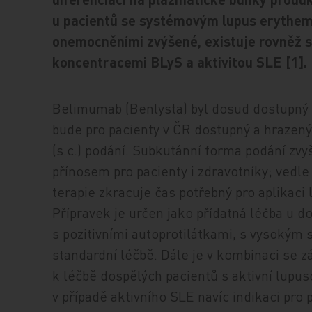
u pacientů se systémovým lupus erythem
onemocněními zvýšené, existuje rovněž s
koncentracemi BLyS a aktivitou SLE [1].
Belimumab (Benlysta) byl dosud dostupný k 
bude pro pacienty v ČR dostupný a hrazen
(s.c.) podání. Subkutánní forma podání zvy
přínosem pro pacienty i zdravotníky; vedle z
terapie zkracuje čas potřebný pro aplikaci 
Přípravek je určen jako přídatná léčba u d
s pozitivními autoprotilátkami, s vysokým
standardní léčbě. Dále je v kombinaci se 
k léčbě dospělých pacientů s aktivní lupu
v případě aktivního SLE navíc indikaci pro p