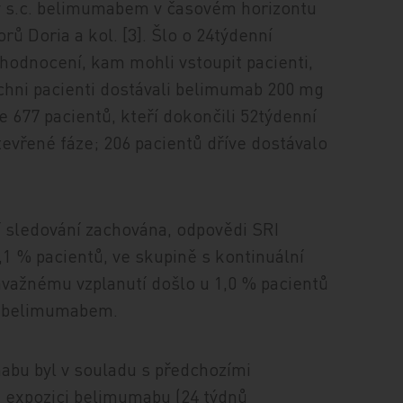
y s.c. belimumabem v časovém horizontu
ů Doria a kol. [3]. Šlo o 24týdenní
hodnocení, kam mohli vstoupit pacienti,
šichni pacienti dostávali belimumab 200 mg
Ze 677 pacientů, kteří dokončili 52týdenní
otevřené fáze; 206 pacientů dříve dostávalo
í sledování zachována, odpovědi SRI
1 % pacientů, ve skupině s kontinuální
ávažnému vzplanutí došlo u 1,0 % pacientů
s belimumabem.
abu byl v souladu s předchozími
 expozici belimumabu (24 týdnů