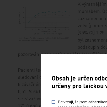
K výraznějším
mu­ma­bem. Od
zaznamenána u
větvi (poměr š
[95% CI] 1,25
byl zaznamenán
podskupin dolo
pozorován u pacientů s počáteční vyšší ak
Pacienti léčení belimumabem měli během 
sledování o 49 % nižší pravděpodobnost, ž
Obsah je určen odb
k závažnému vzplanutí (poměr rizik, hazard
určeny pro laickou 
0,51; 95% CI 0,35–0,74;
p
= 0,0004). U pacie
se závažným vzplanutím činila střední doba
Potvrzuji, že jsem odborníkem
171,0 dnů oproti 118,0 dnům u placeba (
gra
osobou oprávněnou předepisov