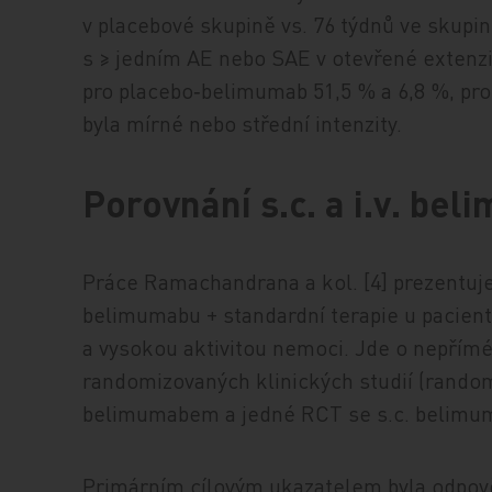
v placebové skupině vs. 76 tý­dnů ve skupi
s ≥ jedním AE nebo SAE v otevřené extenz
pro placebo‑belimumab 51,5 % a 6,8 %, pro 
byla mírné nebo střední intenzity.
Porovnání s.c. a i.v. be
Práce Ramachandrana a kol. [4] prezentuje p
belimumabu + standardní terapie u pacientů
a vysokou aktivitou nemoci. Jde o nepřímé 
randomizovaných klinických studií (randomiz
belimumabem a jedné RCT se s.c. belim
Primárním cílovým ukazatelem byla odpově