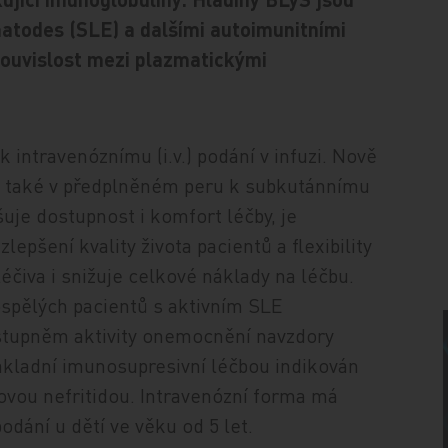
atodes (SLE) a dalšími autoimunitními
ouvislost mezi plazmatickými
intravenóznímu (i.v.) podání v infuzi. Nově
ý také v předplněném peru k subkutánnímu
šuje dostupnost i komfort léčby, je
lepšení kvality života pacientů a flexibility
léčiva i snižuje celkové náklady na léčbu.
ospělých pacientů s aktivním SLE
 stupněm aktivity onemocnění navzdory
základní imunosupresivní léčbou indikován
sovou nefritidou. Intravenózní forma má
odání u dětí ve věku od 5 let.