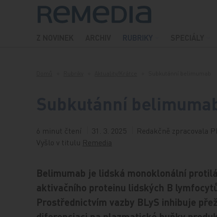
Přeskočit na obsah
Z NOVINEK
ARCHIV
RUBRIKY
SPECIÁLY
Domů
Rubriky
Aktuality/Krátce
Subkutánní belimumab
Subkutánní belimuma
6 minut čtení
31. 3. 2025
Redakčně zpracovala P
Vyšlo v titulu
Remedia
Belimumab je lidská monoklonální protil
aktivačního proteinu lidských B lymfocytů
Prostřednictvím vazby BLyS inhibuje přeži
diferenciaci na plazmatické buňky produk