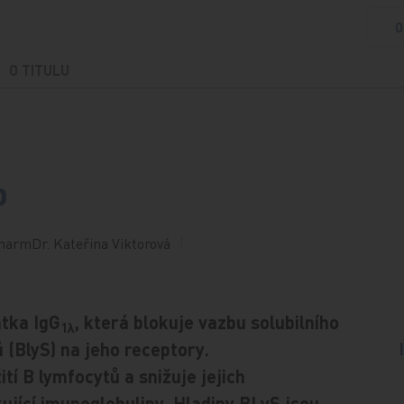
O
O TITULU
b
harmDr. Kateřina Viktorová
átka IgG
, která blokuje vazbu solubilního
1λ
 (BlyS) na jeho receptory.
tí B lymfocytů a snižuje jejich
ující imunoglobuliny. Hladiny BLyS jsou