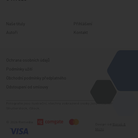
Naše tituly
Přihlášení
Autoři
Kontakt
Ochrana osobních údajů
Podmínky užití
Obchodní podmínky předplatného
Odstoupení od smlouvy
Fotografie jsou ilustrační, všechny zobrazené osoby jsou modelem. Zdroj:
Shutterstock, iStock.
© 2026 Remedia
Design od
Beneš &
Michl