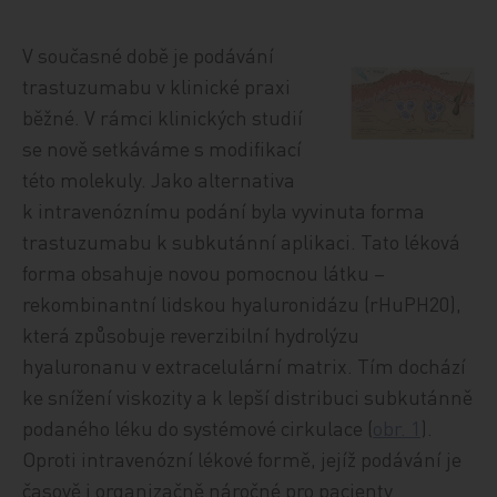
V současné době je podávání
trastuzumabu v klinické praxi
běžné. V rámci klinických studií
se nově setkáváme s modifikací
této molekuly. Jako alternativa
k intravenóznímu podání byla vyvinuta forma
trastuzumabu k subkutánní aplikaci. Tato léková
forma obsahuje novou pomocnou látku –
rekombinantní lidskou hyaluronidázu (rHuPH20),
která způsobuje reverzibilní hydrolýzu
hyaluronanu v extracelulární matrix. Tím dochází
ke snížení viskozity a k lepší distribuci subkutánně
podaného léku do systémové cirkulace (
obr. 1
).
Oproti intravenózní lékové formě, jejíž podávání je
časově i organizačně náročné pro pacienty