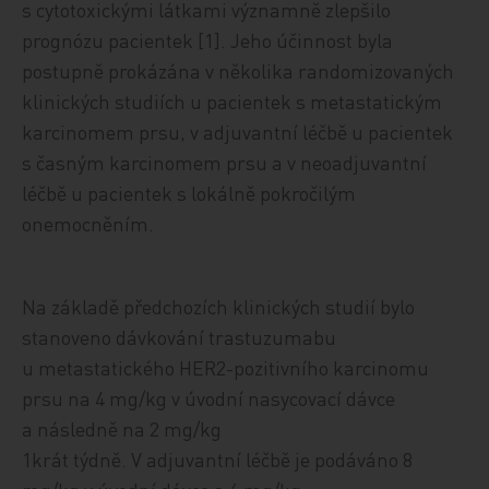
s cytotoxickými látkami významně zlepšilo
prognózu pacientek [1]. Jeho účinnost byla
postupně prokázána v několika randomizovaných
klinických studiích u pacientek s metastatickým
karcinomem prsu, v adjuvantní léčbě u pacientek
s časným karcinomem prsu a v neoadjuvantní
léčbě u pacientek s lokálně pokročilým
onemocněním.
Na základě předchozích klinických studií bylo
stanoveno dávkování trastuzumabu
u metastatického HER2-pozitivního karcinomu
prsu na 4 mg/kg v úvodní nasycovací dávce
a následně na 2 mg/kg
1krát týdně. V adjuvantní léčbě je podáváno 8