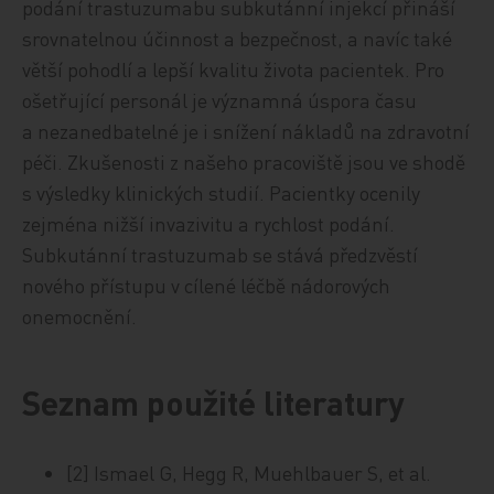
podání trastuzumabu subkutánní injekcí přináší
srovnatelnou účinnost a bezpečnost, a navíc také
větší pohodlí a lepší kvalitu života pacientek. Pro
ošetřující personál je významná úspora času
a nezanedbatelné je i snížení nákladů na zdravotní
péči. Zkušenosti z našeho pracoviště jsou ve shodě
s výsledky klinických studií. Pacientky ocenily
zejména nižší invazivitu a rychlost podání.
Subkutánní trastuzumab se stává předzvěstí
nového přístupu v cílené léčbě nádorových
onemocnění.
Seznam použité literatury
[2] Ismael G, Hegg R, Muehlbauer S, et al.