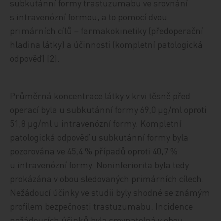
subkutánní formy trastuzumabu ve srovnání
s intravenózní formou, a to pomocí dvou
primárních cílů – farmakokinetiky (předoperační
hladina látky) a účinnosti (kompletní patologická
odpověď) [2].
Průměrná koncentrace látky v krvi těsně před
operací byla u subkutánní formy 69,0 μg/ml oproti
51,8 μg/ml u intravenózní formy. Kompletní
patologická odpověď u subkutánní formy byla
pozorována ve 45,4 % případů oproti 40,7 %
u intravenózní formy. Noninferiorita byla tedy
prokázána v obou sledovaných primárních cílech.
Nežádoucí účinky ve studii byly shodné se známým
profilem bezpečnosti trastuzumabu. Incidence
nežádoucích účinků byla srovnatelná v obou