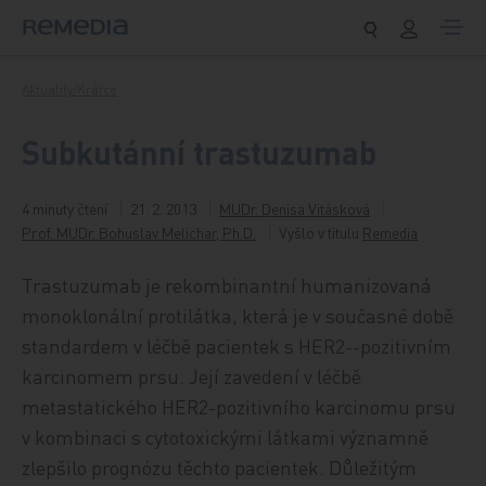
Přeskočit na obsah
Aktuality/Krátce
Subkutánní trastuzumab
4 minuty čtení
21. 2. 2013
MUDr. Denisa Vitásková
Prof. MUDr. Bohuslav Melichar, Ph.D.
Vyšlo v titulu
Remedia
Trastuzumab je rekombinantní humanizovaná
monoklonální protilátka, která je v současné době
standardem v léčbě pacientek s HER2--pozitivním
karcinomem prsu. Její zavedení v léčbě
metastatického HER2-pozitivního karcinomu prsu
v kombinaci s cytotoxickými látkami významně
zlepšilo prognózu těchto pacientek. Důležitým