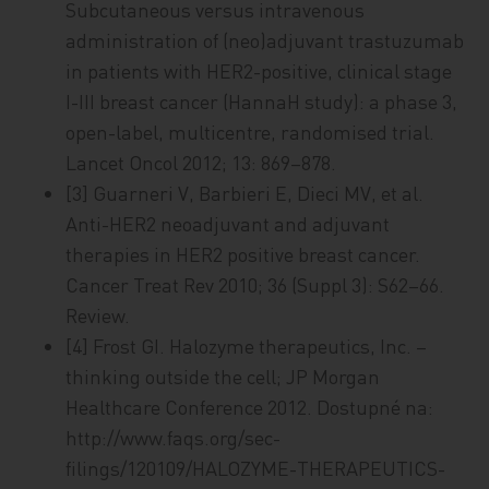
Subcutaneous versus intravenous
administration of (neo)adjuvant trastuzumab
in patients with HER2-positive, clinical stage
I-III breast cancer (HannaH study): a phase 3,
open-label, multicentre, randomised trial.
Lancet Oncol 2012; 13: 869–878.
[3] Guarneri V, Barbieri E, Dieci MV, et al.
Anti-HER2 neoadjuvant and adjuvant
therapies in HER2 positive breast cancer.
Cancer Treat Rev 2010; 36 (Suppl 3): S62–66.
Review.
[4] Frost GI. Halozyme therapeutics, Inc. –
thinking outside the cell; JP Morgan
Healthcare Conference 2012. Dostupné na:
http://www.faqs.org/sec-
filings/120109/HALOZYME-THERAPEUTICS-