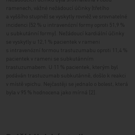
ramenech, vážné nežádoucí účinky (třetího
a vyššího stupně) se vyskytly rovněž ve srovnatelné
incidenci (52 % u intravenózní formy oproti 51,9 %
u subkutánní formy). Nežádoucí kardiální účinky
se vyskytly u 12,1 % pacientek v rameni
s intravenózní formou trastuzumabu oproti 11,4 %
pacientek v rameni se subkutánním
trastuzumabem. U 11 % pacientek, kterým byl
podáván trastuzumab subkutánně, došlo k reakci
v místě vpichu. Nejčastěji se jednalo o bolest, která
byla v 95 % hodnocena jako mírná [2].