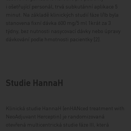
i ošetřující personál, trvá subkutánní aplikace 5
minut. Na základě klinických studií fáze I/Ib byla
stanovena fixní dávka 600 mg/5 ml 1krát za 3
týdny, bez nutnosti nasycovací dávky nebo úpravy
dávkování podle hmotnosti pacientky [2].
Studie HannaH
Klinická studie HannaH (enHANced treatment with
NeoAdjuvant Herceptin) je randomizovaná
otevřená multicentrická studie fáze III, která