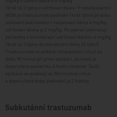
mg/kg v úvodní dávce a 6 mg/kg
1krát za 3 týdny v udržovací dávce. V neoadjuvantní
léčbě je trastuzumab podáván 1krát týdně po dobu
podávání paklitaxelu v nasycovací dávce 4 mg/kg,
udržovací dávka je 2 mg/kg. Po operaci pokračují
pacientky v monoterapii udržovací dávkou 6 mg/kg
1krát za 3 týdny do standardní délky 52 týdnů.
Trastuzumab se podává intravenózní infuzí po
dobu 90 minut při první aplikaci, po které je
doporučeno pacientku 6 hodin sledovat. Další
aplikace se podávají ve 30minutové infuzi
a doporučená doba sledování je 2 hodiny.
Subkutánní trastuzumab