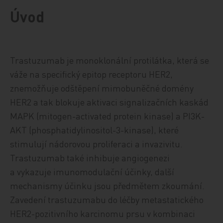
Úvod
Trastuzumab je monoklonální protilátka, která se
váže na specifický epitop receptoru HER2,
znemožňuje odštěpení mimobuněčné domény
HER2 a tak blokuje aktivaci signalizačních kaskád
MAPK (mitogen-activated protein kinase) a PI3K-
AKT (phosphatidylinositol-3-kinase), které
stimulují nádorovou proliferaci a invazivitu.
Trastuzumab také inhibuje angiogenezi
a vykazuje imunomodulační účinky, další
mechanismy účinku jsou předmětem zkoumání.
Zavedení trastuzumabu do léčby metastatického
HER2-pozitivního karcinomu prsu v kombinaci