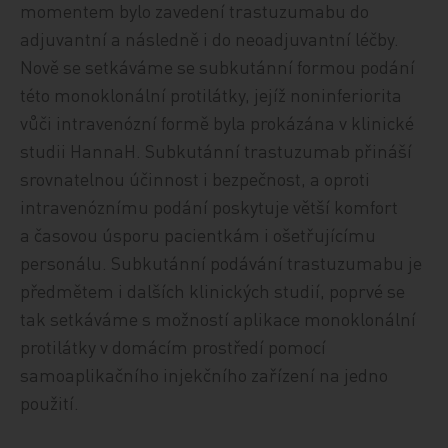
momentem bylo zavedení trastuzumabu do
adjuvantní a následně i do neoadjuvantní léčby.
Nově se setkáváme se subkutánní formou podání
této monoklonální protilátky, jejíž noninferiorita
vůči intravenózní formě byla prokázána v klinické
studii HannaH. Subkutánní trastuzumab přináší
srovnatelnou účinnost i bezpečnost, a oproti
intravenóznímu podání poskytuje větší komfort
a časovou úsporu pacientkám i ošetřujícímu
personálu. Subkutánní podávání trastuzumabu je
předmětem i dalších klinických studií, poprvé se
tak setkáváme s možností aplikace monoklonální
protilátky v domácím prostředí pomocí
samoaplikačního injekčního zařízení na jedno
použití.