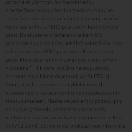
porovnává účinnost, farmakokinetiku
a bezpečnost subkutánního trastuzumabu ve
srovnání s intravenózní formou v neoadjuvantní
léčbě pacientek s HER2-pozitivním karcinomem
prsu. Do studie bylo zařazeno celkem 596
pacientek s operabilním, lokálně pokročilým nebo
inflamatorním HER2-pozitivním karcinomem
prsu, které byly randomizovány do dvou ramen
v poměru 1 : 1 k osmi cyklům neoadjuvantní
chemoterapie (4krát docetaxel, 4krát FEC, tj.
fluorouracil + epirubicin + cyklofosfamid)
v kombinaci s intravenózním nebo subkutánním
trastuzumabem. Následně pacientky podstoupily
chirurgický zákrok, po kterém pokračovaly
v adjuvantním podávání trastuzumabu do celkové
doby 52 týdnů. Studie měla prokázat noninferioritu