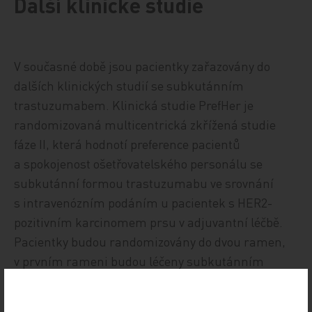
Další klinické studie
V současné době jsou pacientky zařazovány do
dalších klinických studií se subkutánním
trastuzumabem. Klinická studie PrefHer je
randomizovaná multicentrická zkřížená studie
fáze II, která hodnotí preference pacientů
a spokojenost ošetřovatelského personálu se
subkutánní formou trastuzumabu ve srovnání
s intravenózním podáním u pacientek s HER2-
pozitivním karcinomem prsu v adjuvantní léčbě.
Pacientky budou randomizovány do dvou ramen,
v prvním rameni budou léčeny subkutánním
trastuzumabem v dávce 600 mg, ve druhém
rameni budou léčeny trastuzumabem