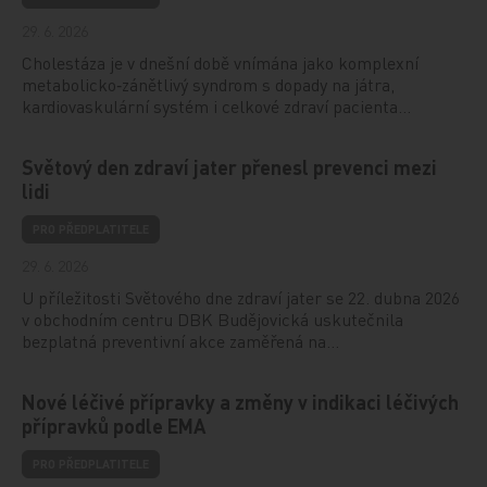
29. 6. 2026
Cholestáza je v dnešní době vnímána jako komplexní
metabolicko‑zánětlivý syndrom s dopady na játra,
kardiovaskulární systém i celkové zdraví pacienta…
Světový den zdraví jater přenesl prevenci mezi
lidi
PRO PŘEDPLATITELE
29. 6. 2026
U příležitosti Světového dne zdraví jater se 22. dubna 2026
v obchodním centru DBK Budějovická uskutečnila
bezplatná preventivní akce zaměřená na…
Nové léčivé přípravky a změny v indikaci léčivých
přípravků podle EMA
PRO PŘEDPLATITELE