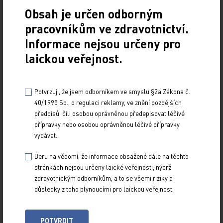
v intravenózní formě 6 mg/kg 1krát za 3 týdny
Obsah je určen odborným
během cyklu 1–4. Pro cyklus 5–8 si formu podání
pracovníkům ve zdravotnictví.
pacientky vymění. V cyklu 9–22 budou všechny
Informace nejsou určeny pro
pacientky léčeny intravenózní formou
laickou veřejnost.
(ClinicalTrials.gov Identifier: NCT01401166).
Potvrzuji, že jsem odborníkem ve smyslu §2a Zákona č.
SafeHer je název prospektivní nerandomizované
40/1995 Sb., o regulaci reklamy, ve znění pozdějších
multicentrické klinické studie fáze III, hodnotící
předpisů, čili osobou oprávněnou předepisovat léčivé
přípravky nebo osobou oprávněnou léčivé přípravky
bezpečnost asistovaného a samoaplikovatelného
vydávat.
subkutánního trastuzumabu v adjuvantní léčbě
u pacientek s operabilním HER2-pozitivním
Beru na vědomí, že informace obsažené dále na těchto
časným karcinomem prsu. Tato studie probíhá od
stránkách nejsou určeny laické veřejnosti, nýbrž
zdravotnickým odborníkům, a to se všemi riziky a
června 2012 i v České republice (aktivně ve 3
důsledky z toho plynoucími pro laickou veřejnost.
onkologických centrech). Příjem pacientek do
studie v ČR bude ukončen na konci února 2013
POTVRDIT