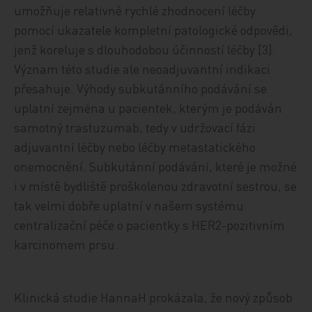
umožňuje relativně rychlé zhodnocení léčby
pomocí ukazatele kompletní patologické odpovědi,
jenž koreluje s dlouhodobou účinností léčby [3].
Význam této studie ale neoadjuvantní indikaci
přesahuje. Výhody subkutánního podávání se
uplatní zejména u pacientek, kterým je podáván
samotný trastuzumab, tedy v udržovací fázi
adjuvantní léčby nebo léčby metastatického
onemocnění. Subkutánní podávání, které je možné
i v místě bydliště proškolenou zdravotní sestrou, se
tak velmi dobře uplatní v našem systému
centralizační péče o pacientky s HER2-pozitivním
karcinomem prsu.
Klinická studie HannaH prokázala, že nový způsob