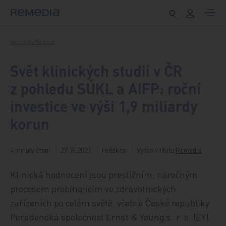
Přeskočit na obsah
Aktuality/Krátce
Svět klinických studií v ČR
z pohledu SÚKL a AIFP: roční
investice ve výši 1,9 miliardy
korun
4 minuty čtení
27. 8. 2021
redakce
Vyšlo v titulu
Remedia
Klinická hodnocení jsou prestižním, náročným
procesem probíhajícím ve zdravotnických
zařízeních po celém světě, včetně České republiky.
Poradenská společnost Ernst & Young s. r. o. (EY)