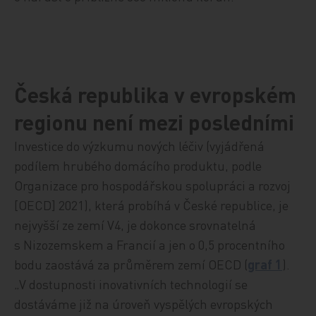
Česká republika v evropském
regionu není mezi posledními
Investice do výzkumu nových léčiv (vyjádřená
podílem hrubého domácího produktu, podle
Organizace pro hospodářskou spolupráci a rozvoj
[OECD] 2021), která probíhá v České republice, je
nejvyšší ze zemí V4, je dokonce srovnatelná
s Nizozemskem a Francií a jen o 0,5 procentního
bodu zaostává za průměrem zemí OECD (
graf 1
).
„V dostupnosti inovativních technologií se
dostáváme již na úroveň vyspělých evropských