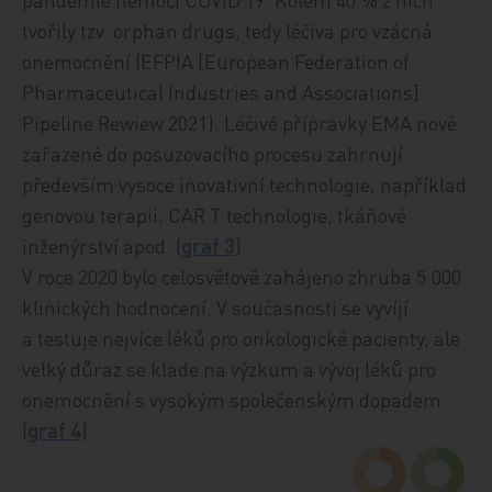
tvořily tzv. orphan drugs, tedy léčiva pro vzácná
onemocnění (EFPIA [European Federation of
Pharmaceutical Industries and Associations]
Pipeline Rewiew 2021). Léčivé přípravky EMA nově
zařazené do posuzovacího procesu zahrnují
především vysoce inovativní technologie, například
genovou terapii, CAR T technologie, tkáňové
inženýrství apod. (
graf 3
).
V roce 2020 bylo celosvětově zahájeno zhruba 5 000
klinických hodnocení. V současnosti se vyvíjí
a testuje nejvíce léků pro onkologické pacienty, ale
velký důraz se klade na výzkum a vývoj léků pro
onemocnění s vysokým společenským dopadem
(
graf 4
).