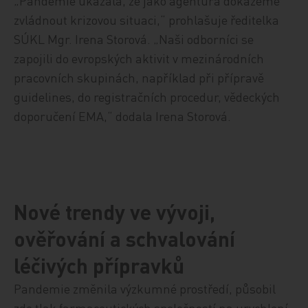
„Pandemie ukázala, že jako agentura dokážeme
zvládnout krizovou situaci,“ prohlašuje ředitelka
SÚKL Mgr. Irena Storová. „Naši odborníci se
zapojili do evropských aktivit v mezinárodních
pracovních skupinách, například při přípravě
guidelines, do registračních procedur, vědeckých
doporučení EMA,“ dodala Irena Storová.
Nové trendy ve vývoji,
ověřování a schvalování
léčivých přípravků
Pandemie změnila výzkumné prostředí, působil
zde tlak farmaceutických společností na urychlení