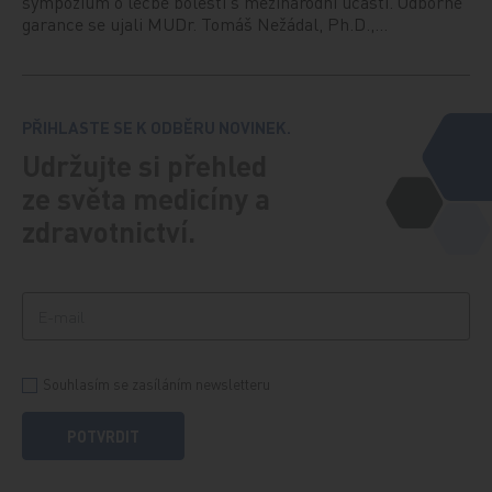
sympozium o léčbě bolesti s mezinárodní účastí. Odborné
garance se ujali MUDr. Tomáš Nežádal, Ph.D.,…
PŘIHLASTE SE K ODBĚRU NOVINEK.
Udržujte si přehled
ze světa medicíny a
zdravotnictví.
Souhlasím se zasíláním newsletteru
POTVRDIT