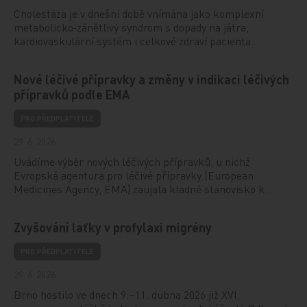
Cholestáza je v dnešní době vnímána jako komplexní
metabolicko‑zánětlivý syndrom s dopady na játra,
kardiovaskulární systém i celkové zdraví pacienta…
Nové léčivé přípravky a změny v indikaci léčivých
přípravků podle EMA
PRO PŘEDPLATITELE
29. 6. 2026
Uvádíme výběr nových léčivých přípravků, u nichž
Evropská agentura pro léčivé přípravky (European
Medicines Agency, EMA) zaujala kladné stanovisko k…
Zvyšování laťky v profylaxi migrény
PRO PŘEDPLATITELE
29. 6. 2026
Brno hostilo ve dnech 9.–11. dubna 2026 již XVI.