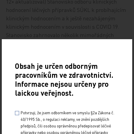
12× aktualizoval) Stanovisko odboru klinických
hodnocení léčivých přípravků SÚKL k probíhajícím
klinickým hodnocením a k ještě nezahájeným
klinickým hodnocením v souvislosti s COVID 19.
Stanovisko zahrnovalo několik mimořádných
opatření, která napomohla pokračovat v účasti
v klinických hodnoceních například
u onkologických pacientů s oslabenou imunitou,
Obsah je určen odborným
kteří by mohli být při cestování do center
pracovníkům ve zdravotnictví.
klinického hodnocení ohroženi infekcí s vážným
Informace nejsou určeny pro
průběhem. Jednalo se například o:
laickou veřejnost.
zajištění bezpečných návštěv v centrech
(covidová anamnéza, ochranné pomůcky pro
zdravotníky i pacienty zajištěné zadavatelem,
Potvrzuji, že jsem odborníkem ve smyslu §2a Zákona č.
telefonické objednání na přesný termín
40/1995 Sb., o regulaci reklamy, ve znění pozdějších
předpisů, čili osobou oprávněnou předepisovat léčivé
apod.);
přípravky nebo osobou oprávněnou léčivé přípravky