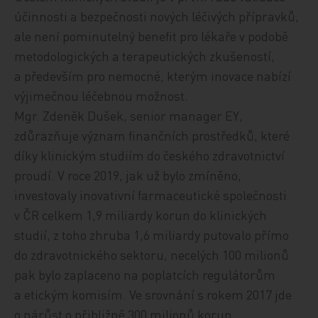
účinnosti a bezpečnosti nových léčivých přípravků,
ale není pominutelný benefit pro lékaře v podobě
metodologických a terapeutických zkušeností,
a především pro nemocné, kterým inovace nabízí
výjimečnou léčebnou možnost.
Mgr. Zdeněk Dušek, senior manager EY,
zdůrazňuje význam finančních prostředků, které
díky klinickým studiím do českého zdravotnictví
proudí. V roce 2019, jak už bylo zmíněno,
investovaly inovativní farmaceutické společnosti
v ČR celkem 1,9 miliardy korun do klinických
studií, z toho zhruba 1,6 miliardy putovalo přímo
do zdravotnického sektoru, necelých 100 milionů
pak bylo zaplaceno na poplatcích regulátorům
a etickým komisím. Ve srovnání s rokem 2017 jde
o nárůst o přibližně 300 milionů korun.