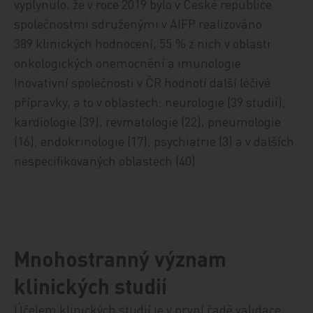
vyplynulo, že
v roce 2019 bylo v České republice
společnostmi sdruženými v AIFP realizováno
389 klinických hodnocení, 55 % z nich v oblasti
onkologických onemocnění a imunologie.
Inovativní společnosti v ČR hodnotí další léčivé
přípravky, a to v oblastech: neurologie (39 studií),
kardiologie (39), revmatologie (22), pneumologie
(16), endokrinologie (17), psychiatrie (3) a v dalších
nespecifikovaných oblastech (40).
Mnohostranný význam
klinických studií
Účelem klinických studií je v první řadě validace