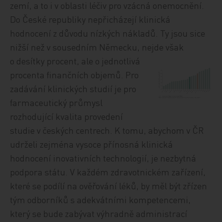
zemí, a to i v oblasti léčiv pro vzácná onemocnění.
Do České republiky nepřicházejí klinická
hodnocení z důvodu nízkých nákladů. Ty jsou sice
nižší než v sousedním Německu, nejde však
o desítky pr
ocent, ale o jednotlivá
procenta finančních objemů. Pro
zadávání klinických studií je pro
farmaceutický průmysl
rozhodující kvalita provedení
studie v českých centrech. K tomu, abychom v ČR
udrželi zejména vysoce přínosná klinická
hodnocení inovativních technologií, je nezbytná
podpora státu. V každém zdravotnickém zařízení,
které se podílí na ověřování léků, by měl být zřízen
tým odborníků s adekvátními kompetencemi,
který se bude zabývat výhradně administrací