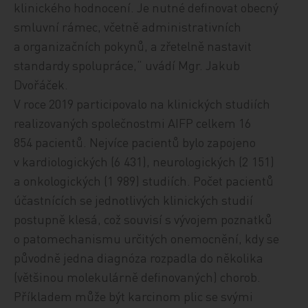
klinického hodnocení. Je nutné definovat obecný
smluvní rámec, včetně administrativních
a organizačních pokynů, a zřetelně nastavit
standardy spolupráce,“ uvádí Mgr. Jakub
Dvořáček.
V roce 2019 participovalo na klinických studiích
realizovaných společnostmi AIFP celkem 16
854 pacientů. Nejvíce pacientů bylo zapojeno
v kardiologických (6 431), neurologických (2 151)
a onkologických (1 989) studiích. Počet pacientů
účastnících se jednotlivých klinických studií
postupně klesá, což souvisí s vývojem poznatků
o patomechanismu určitých onemocnění, kdy se
původně jedna diagnóza rozpadla do několika
(většinou molekulárně definovaných) chorob.
Příkladem může být karcinom plic se svými