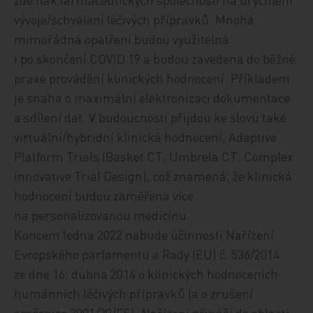
vývoje/schválení léčivých přípravků. Mnohá
mimořádná opatření budou využitelná
i po skončení COVID 19 a budou zavedena do běžné
praxe provádění klinických hodnocení. Příkladem
je snaha o maximální elektronizaci dokumentace
a sdílení dat. V budoucnosti přijdou ke slovu také
virtuální/hybridní klinická hodnocení, Adaptive
Platform Trials (Basket CT, Umbrela CT, Complex
innovative Trial Design), což znamená, že klinická
hodnocení budou zaměřena více
na personalizovanou medicínu.
Koncem ledna 2022 nabude účinnosti Nařízení
Evropského parlamentu a Rady (EU) č. 536/2014
ze dne 16. dubna 2014 o klinických hodnoceních
humánních léčivých přípravků (a o zrušení
směrnice 2001/20/ES). Nařízení přináší do oblasti