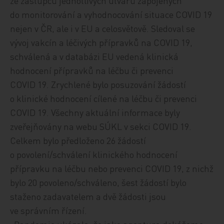
ze zástupců jednotlivých útvarů zapojených
do monitorování a vyhodnocování situace COVID 19
nejen v ČR, ale i v EU a celosvětově. Sledoval se
vývoj vakcín a léčivých přípravků na COVID 19,
schválená a v databázi EU vedená klinická
hodnocení přípravků na léčbu či prevenci
COVID 19. Zrychlené bylo posuzování žádostí
o klinické hodnocení cílené na léčbu či prevenci
COVID 19. Všechny aktuální informace byly
zveřejňovány na webu SÚKL v sekci COVID 19.
Celkem bylo předloženo 26 žádostí
o povolení/schválení klinického hodnocení
přípravku na léčbu nebo prevenci COVID 19, z nichž
bylo 20 povoleno/schváleno, šest žádostí bylo
staženo zadavatelem a dvě žádosti jsou
ve správním řízení.