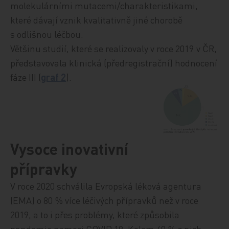
molekulárními mutacemi/charakteristikami,
které dávají vznik kvalitativně jiné chorobě
s odlišnou léčbou.
Většinu studií, které se realizovaly v roce 2019 v ČR,
představovala klinická (předregistrační) hodnocení
fáze III (
graf 2
).
Vysoce inovativní
přípravky
V roce 2020 schválila Evropská léková agentura
(EMA) o 80 % více léčivých přípravků než v roce
2019, a to i přes problémy, které způsobila
pandemie nemoci COVID 19. Kolem 40 % z nich