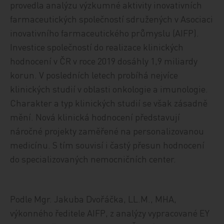
provedla analýzu výzkumné aktivity inovativních
farmaceutických společností sdružených v Asociaci
inovativního farmaceutického průmyslu (AIFP).
Investice společností do realizace klinických
hodnocení v ČR v roce 2019 dosáhly 1,9 miliardy
korun. V posledních letech probíhá nejvíce
klinických studií v oblasti onkologie a imunologie.
Charakter a typ klinických studií se však zásadně
mění. Nová klinická hodnocení představují
náročné projekty zaměřené na personalizovanou
medicínu. S tím souvisí i častý přesun hodnocení
do specializovaných nemocničních center.
Podle Mgr. Jakuba Dvořáčka, LL.M., MHA,
výkonného ředitele AIFP, z analýzy vypracované EY