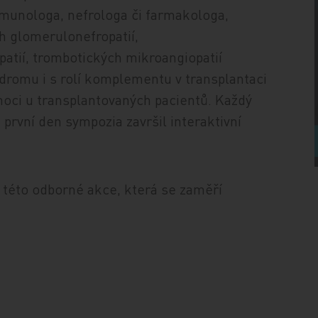
unologa, nefrologa či farmakologa,
h glomerulonefropatií,
atií, trombotických mikroangiopatií
romu i s rolí komplementu v transplantaci
moci u transplantovaných pacientů. Každý
 první den sympozia završil interaktivní
.
tu této odborné akce, která se zaměří