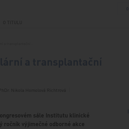
O
O TITULU
í a transplantační…
rní a transplantační
PhDr. Nikola Homolová Richtrová
ongresovém sále Institutu klinické
ý ročník výjimečné odborné akce