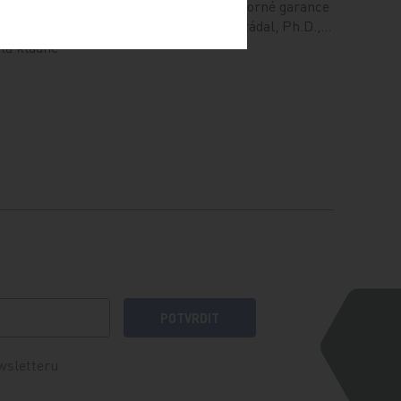
s mezinárodní účastí. Odborné garance
agentura
se ujali MUDr. Tomáš Nežádal, Ph.D.,…
n
la kladné
POTVRDIT
wsletteru