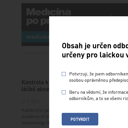
Obsah je určen odb
určeny pro laickou 
Potvrzuji, že jsem odborníkem
osobou oprávněnou předepisov
Kontrola kožního mazu v
Zvýšená
léčbě akné a nová perspektiva
choles
Beru na vědomí, že informace
signali
odborníkům, a to se všemi riz
29. 6. 2026
onemoc
Každoroční jarní sympozium European
PRO PŘEDP
Academy of Dermatology and
POTVRDIT
Venereology (EADV), které je
29. 6. 2026