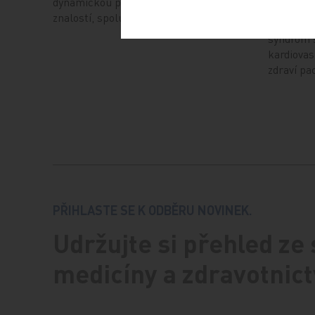
dynamickou platformou pro výměnu
Cholestáz
znalostí, spolupráci a…
jako komp
syndrom s
kardiovas
zdraví pa
PŘIHLASTE SE K ODBĚRU NOVINEK.
Udržujte si přehled ze
medicíny a zdravotnict