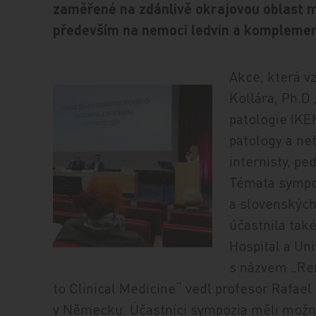
zaměřené na zdánlivě okrajovou oblast m
především na nemoci ledvin a komplemen
Akce, která v
Kollára, Ph.D.
patologie IKE
patology a nef
internisty, pe
Témata sympo
a slovenských
účastnila tak
Hospital a Un
s názvem „Re
to Clinical Medicine“ vedl profesor Rafa
v Německu. Účastníci sympozia měli možn