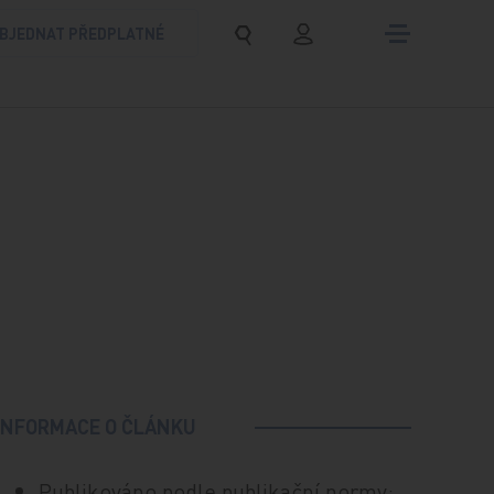
BJEDNAT PŘEDPLATNÉ
INFORMACE O ČLÁNKU
Publikováno podle publikační normy: