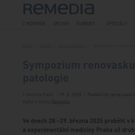
Přeskočit na obsah
Z NOVINEK
ARCHIV
RUBRIKY
SPECIÁLY
Domů
Rubriky
Aktuality/Krátce
Sympozium renovaskulárn
Sympozium renovaskulá
patologie
1 minuta čtení
19. 5. 2025
Redakčně zpracovala 
Vyšlo v titulu
Remedia
Ve dnech 28.–29. března 2025 proběhl v k
a experimentální medicíny Praha už druh