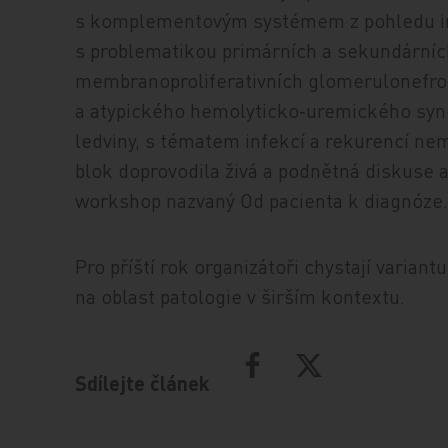
s komplementovým systémem z pohledu im
s problematikou primárních a sekundárníc
membranoproliferativních glomerulonefrop
a atypického hemolyticko‑uremického synd
ledviny, s tématem infekcí a rekurencí ne
blok doprovodila živá a podnětná diskuse a
workshop nazvaný Od pacienta k diagnóze
Pro příští rok organizátoři chystají varian
na oblast patologie v širším kontextu.
Sdílejte článek