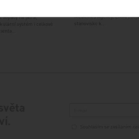
přípravků, u nichž Evropská 
a je v dnešní době vnímána
pro léčivé přípravky (Europea
lexní metabolicko‑zánětlivý
Medicines Agency, EMA) zauja
 dopady na játra,
stanovisko k…
kulární systém i celkové
cienta…
 světa
ví.
Souhlasím se zasíláním ne