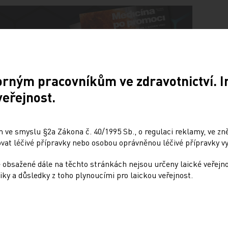
orným pracovníkům ve zdravotnictví. 
veřejnost.
Doporučené
 ve smyslu §2a Zákona č. 40/1995 Sb., o regulaci reklamy, ve zněn
at léčivé přípravky nebo osobou oprávněnou léčivé přípravky vy
 aktivita
Nové léčivé přípravky 
tatických enzymů
změny v indikaci léčivý
 obsažené dále na těchto stránkách nejsou určeny laické veřejn
zuje více než jen jaterní
přípravků podle EMA
iky a důsledky z toho plynoucími pro laickou veřejnost.
nění
PRO PŘEDPLATITELE
LATITELE
29. 6. 2026
Uvádíme výběr nových léčivýc