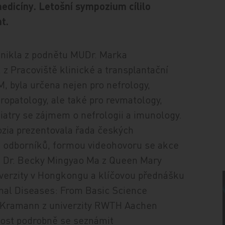
edicíny. Letošní sympozium cílilo
t.
znikla z podnětu MUDr. Marka
, z Pracoviště klinické a transplantační
M, byla určena nejen pro nefrology,
ropatology, ale také pro revmatology,
diatry se zájmem o nefrologii a imunology.
zia prezentovala řada českých
 odborníků, formou videohovoru se akce
é Dr. Becky Mingyao Ma z Queen Mary
iverzity v Hongkongu a klíčovou přednášku
nal Diseases: From Basic Science
el Kramann z univerzity RWTH Aachen
ost podrobně se seznámit