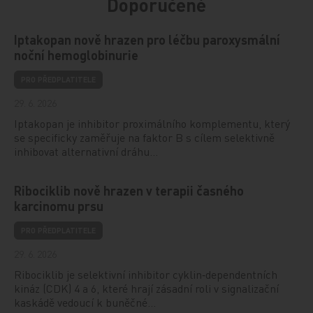
Doporučené
Iptakopan nově hrazen pro léčbu paroxysmální
noční hemoglobinurie
PRO PŘEDPLATITELE
29. 6. 2026
Iptakopan je inhibitor proximálního komplementu, který
se specificky zaměřuje na faktor B s cílem selektivně
inhibovat alternativní dráhu…
Ribociklib nově hrazen v terapii časného
karcinomu prsu
PRO PŘEDPLATITELE
29. 6. 2026
Ribociklib je selektivní inhibitor cyklin‑dependentních
kináz (CDK) 4 a 6, které hrají zásadní roli v signalizační
kaskádě vedoucí k buněčné…