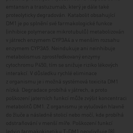
emtansin a trastuzumab, který je dále také
proteolyticky degradován. Katabolit obsahující
DM1 je po splnění své farmakologické funkce
(inhibice polymerace mikrotubulů) metabolizován
v játrech enzymem CYP3A4 a v menším rozsahu
enzymem CYP3A5. Neindukuje ani neinhibuje
metabolismus zprostředkovaný enzymy
cytochromu P450, tím se snižuje riziko lékových
interakcí. V důsledku rychlé eliminace
z organismu je i možná systémová toxicita DM1
nízká. Degradace probíhá v játrech, a proto
poškození jaterních funkcí může zvýšit koncentraci
metabolitů DM1. Z organismu je vylučován hlavně
do žluče a následně stolicí nebo močí, kde probíhá
odstraňování v menší míře. Poškození funkcí
ledvin farmakokinetiku T-DM1 neovlivňuje [8].