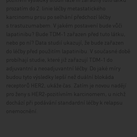
prozatím do 2. linie léčby metastatického
karcinomu prsu po selhání předchozí léčby
s trastuzumabem. V jakém postavení bude vůči
lapatinibu? Bude TDM-1 zařazen před tuto látku,
nebo po ní? Data studií ukazují, že bude zařazen
do léčby před použitím lapatinibu. V současné době
probíhají studie, které již zařazují TDM-1 do
adjuvantní a neoadjuvantní léčby. Do jaké míry
budou tyto výsledky lepší než duální blokáda
receptorů HER2, ukáže čas. Zatím je novou nadějí
pro ženy s HER2-pozitívním karcinomem, u nichž
dochází při podávání standardní léčby k relapsu
onemocnění.