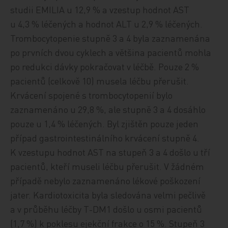
studii EMILIA u 12,9 % a vzestup hodnot AST
u 4,3 % léčených a hodnot ALT u 2,9 % léčených.
Trombocytopenie stupně 3 a 4 byla zaznamenána
po prvních dvou cyklech a většina pacientů mohla
po redukci dávky pokračovat v léčbě. Pouze 2 %
pacientů (celkově 10) musela léčbu přerušit.
Krvácení spojené s trombocytopenií bylo
zaznamenáno u 29,8 %, ale stupně 3 a 4 dosáhlo
pouze u 1,4 % léčených. Byl zjištěn pouze jeden
případ gastrointestinálního krvácení stupně 4.
K vzestupu hodnot AST na stupeň 3 a 4 došlo u tří
pacientů, kteří museli léčbu přerušit. V žádném
případě nebylo zaznamenáno lékové poškození
jater. Kardiotoxicita byla sledována velmi pečlivě
a v průběhu léčby T-DM1 došlo u osmi pacientů
(1,7 %) k poklesu ejekční frakce o 15 %. Stupeň 3