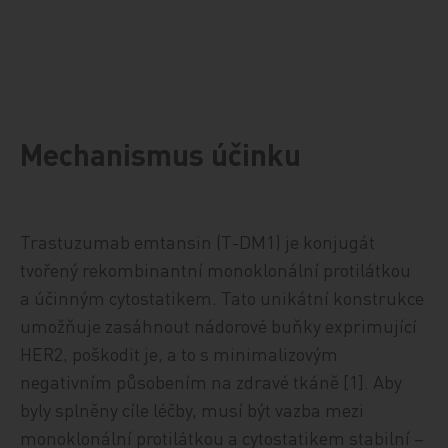
Mechanismus účinku
Trastuzumab emtansin (T-DM1) je konjugát
tvořený rekombinantní monoklonální protilátkou
a účinným cytostatikem. Tato unikátní konstrukce
umožňuje zasáhnout nádorové buňky exprimující
HER2, poškodit je, a to s minimalizovým
negativním působením na zdravé tkáně [1]. Aby
byly splněny cíle léčby, musí být vazba mezi
monoklonální protilátkou a cytostatikem stabilní –