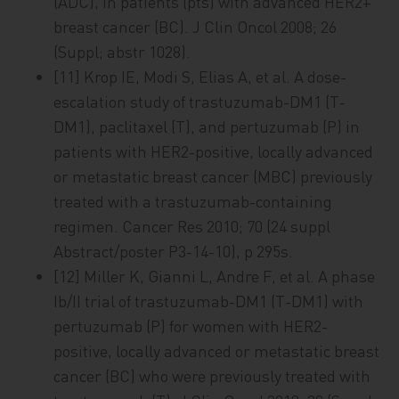
(ADC), in patients (pts) with advanced HER2+
breast cancer (BC). J Clin Oncol 2008; 26
(Suppl; abstr 1028).
[11] Krop IE, Modi S, Elias A, et al. A dose-
escalation study of trastuzumab-DM1 (T-
DM1), paclitaxel (T), and pertuzumab (P) in
patients with HER2-positive, locally advanced
or metastatic breast cancer (MBC) previously
treated with a trastuzumab-containing
regimen. Cancer Res 2010; 70 (24 suppl
Abstract/poster P3-14-10), p 295s.
[12] Miller K, Gianni L, Andre F, et al. A phase
Ib/II trial of trastuzumab-DM1 (T-DM1) with
pertuzumab (P) for women with HER2-
positive, locally advanced or metastatic breast
cancer (BC) who were previously treated with