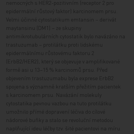
nemocných s HER2-pozitivním (receptor 2 pro
epidermální růstový faktor) karcinomem prsu.
Velmi účinné cytostatikum emtansin – derivát
maytansinu (DM1) – ze skupiny
antimikrotubulárních cytostatik bylo navázáno na
trastuzumab – protilátku proti lidskému
epidermálnímu růstovému faktoru 2
(ErbB2/HER2), který se objevuje v amplifikované
formě asi u 13–15 % karcinomů prsu. Před
objevením trastuzumabu byla exprese ErbB2
spojena s významně kratším přežitím pacientek
s karcinomem prsu. Navázání molekuly
cytostatika pevnou vazbou na tuto protilátku
umožnilo přímé dopravení léčiva do cílové
nádorové buňky a stalo se revoluční metodou
naplňující ideu léčby tzv. šité pacientovi na míru.