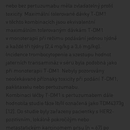
nebo bez pertuzumabu měla zvladatelný profil
toxicity. Maximální tolerované dávky T-DM1
v těchto kombinacích jsou ekvivalentní
maximálním tolerovaným dávkám T-DM1
v monoterapii při režimu podávání jednou týdně
a každé tři týdny (2,4 mg/kg a 3,6 mg/kg).
Incidence trombocytopenie a vzestupu hodnot
jaterních transamináz v séru byla podobná jako
při monoterapii T-DM1. Nebyly pozorovány
neočekávané příznaky toxicity při podání T-DM1,
paklitaxelu nebo pertuzumabu.
Kombinaci léčby T-DM1 s pertuzumabem dále
hodnotila studie fáze Ib/II označená jako TDM4373g
[12]. Do studie byly zařazeny pacientky s HER2-
pozitivním, lokálně pokročilým nebo
metastatickým karcinomem prsu (n = 67) po