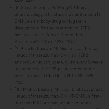
4426–4433.
[8] Girish S, Gupta M, Wang B. Clinical
pharmacology of trastuzumab emtansine (T-
DM1): an antibody-drug conjugate in
development for the treatment of HER2-
positive cancer. Cancer Chemother
Pharmacol 2012; 69: 1229–1240.
[9] Krop IE, Beeram M, Modi S, et al. Phase
I study of trastuzumab-DM1, an HER2
antibody-drug conjugate, given every 3 weeks
to patients with HER2-positive metastatic
breast cancer. J Clin Oncol 2010; 28: 2698–
2704.
[10] Modi S, Beeram M, Krop IE, et al. A phase
I study of trastuzumab-DM1 (T-DM1), a first-
in-class HER2 antibody-drug conjugate