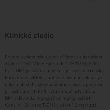
Klinické studie
Prvním úkolem bylo stanovit účinnou a bezpečnou
dávku T-DM1. V klinické studii TDM3569g [9, 10]
byl T-DM1 podáván v monoterapii s eskalací dávky.
Pacientkám s HER2-pozitivním lokálně pokročilým
nebo metastatickým karcinomem prsu s progresí
při léčbě anti-HER2 (trastuzumab) byl podáván T-
DM1 v dávce 0,3 mg/kg až 4,8 mg/kg každé tři
týdny (n = 24) nebo T-DM1 v dávce 1,2 mg/kg až