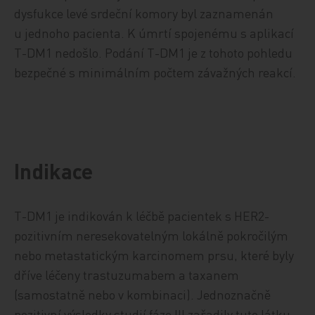
dysfukce levé srdeční komory byl zaznamenán
u jednoho pacienta. K úmrtí spojenému s aplikací
T-DM1 nedošlo. Podání T-DM1 je z tohoto pohledu
bezpečné s minimálním počtem závažných reakcí.
Indikace
T-DM1 je indikován k léčbě pacientek s HER2-
pozitivním neresekovatelným lokálně pokročilým
nebo metastatickým karcinomem prsu, které byly
dříve léčeny trastuzumabem a taxanem
(samostatně nebo v kombinaci). Jednoznačně
pozitivní výsledky studií fáze III zařadily tuto látku