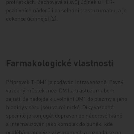
protilátkách. Zachovává si svůj účinek u HER-
pozitivních nádorů i po selhání trastuzumabu, a je
dokonce účinnější [2].
Farmakologické vlastnosti
Přípravek T-DM1 je podáván intravenózně. Pevný
vazebný můstek mezi DM1 a trastuzumabem
zajistí, že nedojde k uvolnění DM1 do plazmy a jeho
hladiny v séru jsou velmi nízké. Díky vazebné
specifitě je konjugát dopraven do nádorové tkáně
a internalizován jako komplex do buněk, kde
podléhá proteolýze v lysozomech a rozpadá se na