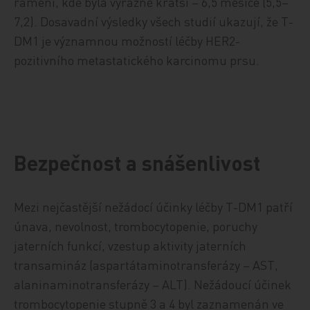
rameni, kde byla výrazně kratší – 6,5 měsíce (5,5–
7,2). Dosavadní výsledky všech studií ukazují, že T-
DM1 je významnou možností léčby HER2-
pozitivního metastatického karcinomu prsu.
Bezpečnost a snášenlivost
Mezi nejčastější nežádocí účinky léčby T-DM1 patří
únava, nevolnost, trombocytopenie, poruchy
jaterních funkcí, vzestup aktivity jaterních
transamináz (aspartátaminotransferázy – AST,
alaninaminotransferázy – ALT). Nežádoucí účinek
trombocytopenie stupně 3 a 4 byl zaznamenán ve