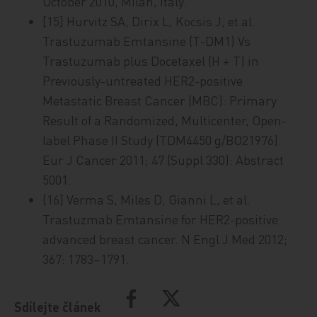
October 2010, Milan, Italy.
[15] Hurvitz SA, Dirix L, Kocsis J, et al.
Trastuzumab Emtansine (T-DM1) Vs
Trastuzumab plus Docetaxel (H + T) in
Previously-untreated HER2-positive
Metastatic Breast Cancer (MBC): Primary
Result of a Randomized, Multicenter, Open-
label Phase II Study (TDM4450 g/BO21976).
Eur J Cancer 2011; 47 (Suppl 330): Abstract
5001.
[16] Verma S, Miles D, Gianni L, et al.
Trastuzmab Emtansine for HER2-positive
advanced breast cancer. N Engl J Med 2012;
367: 1783–1791.
Sdílejte článek