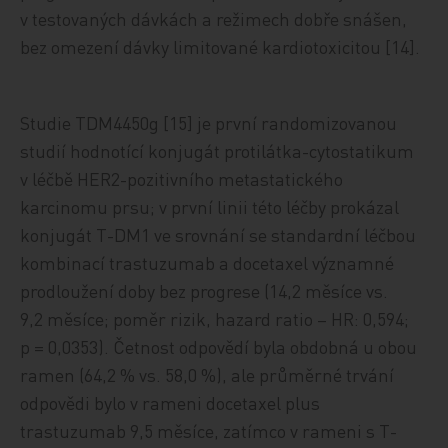
v testovaných dávkách a režimech dobře snášen,
bez omezení dávky limitované kardiotoxicitou [14].
Studie TDM4450g [15] je první randomizovanou
studií hodnotící konjugát protilátka-cytostatikum
v léčbě HER2-pozitivního metastatického
karcinomu prsu; v první linii této léčby prokázal
konjugát T-DM1 ve srovnání se standardní léčbou
kombinací trastuzumab a docetaxel významné
prodloužení doby bez progrese (14,2 měsíce vs.
9,2 měsíce; poměr rizik, hazard ratio – HR: 0,594;
p = 0,0353). Četnost odpovědí byla obdobná u obou
ramen (64,2 % vs. 58,0 %), ale průměrné trvání
odpovědi bylo v rameni docetaxel plus
trastuzumab 9,5 měsíce, zatímco v rameni s T-