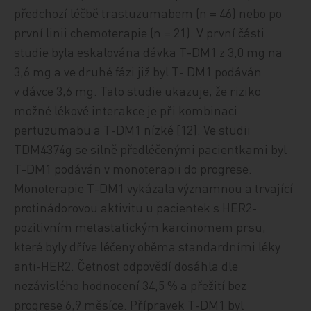
předchozí léčbě trastuzumabem (n = 46) nebo po
první linii chemoterapie (n = 21). V první části
studie byla eskalována dávka T-DM1 z 3,0 mg na
3,6 mg a ve druhé fázi již byl T- DM1 podáván
v dávce 3,6 mg. Tato studie ukazuje, že riziko
možné lékové interakce je při kombinaci
pertuzumabu a T-DM1 nízké [12]. Ve studii
TDM4374g se silně předléčenými pacientkami byl
T-DM1 podáván v monoterapii do progrese.
Monoterapie T-DM1 vykázala významnou a trvající
protinádorovou aktivitu u pacientek s HER2-
pozitivním metastatickým karcinomem prsu,
které byly dříve léčeny oběma standardními léky
anti-HER2. Četnost odpovědí dosáhla dle
nezávislého hodnocení 34,5 % a přežití bez
progrese 6,9 měsíce. Přípravek T-DM1 byl