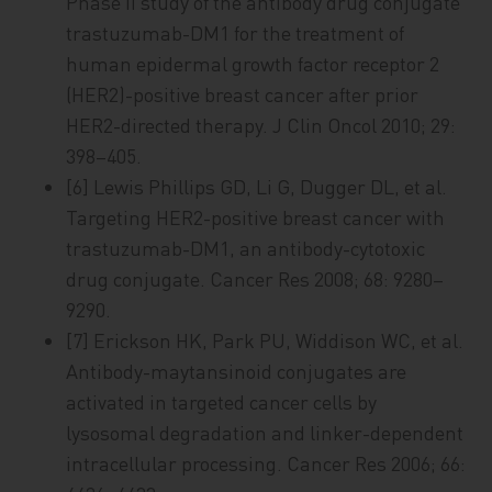
Phase II study of the antibody drug conjugate
trastuzumab-DM1 for the treatment of
human epidermal growth factor receptor 2
(HER2)-positive breast cancer after prior
HER2-directed therapy. J Clin Oncol 2010; 29:
398–405.
[6] Lewis Phillips GD, Li G, Dugger DL, et al.
Targeting HER2-positive breast cancer with
trastuzumab-DM1, an antibody-cytotoxic
drug conjugate. Cancer Res 2008; 68: 9280–
9290.
[7] Erickson HK, Park PU, Widdison WC, et al.
Antibody-maytansinoid conjugates are
activated in targeted cancer cells by
lysosomal degradation and linker-dependent
intracellular processing. Cancer Res 2006; 66: