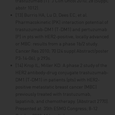
trastuzumab (T). J Clin Oncol 2010; 28 (Suppl;
abstr 1012).
[13] Burris HA, Lu D, Dees EC, et al.
Pharmacokinetic (PK) interaction potential of
trastuzumab-DM1 (T-DM1) and pertuzumab
(P) in pts with HER2-positive, locally advanced
or MBC: results from a phase 1b/2 study.
Cancer Res 2010; 70 (24 suppl Abstract/poster
P3-14-06), p 293s.
[14] Krop IL, Miller KD. A phase 2 study of the
HER2 antibody-drug conjugate trastuzumab-
DM1 (T-DM1) in patients (pts) with HER2-
positive metastatic breast cancer (MBC)
previously treated with trastuzumab,
lapatinib, and chemotherapy. [Abstract 2770].
Presented at: 35th ESMO Congress; 8-12