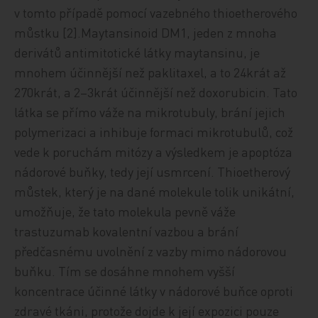
v tomto případě pomocí vazebného thioetherového
můstku [2].Maytansinoid DM1, jeden z mnoha
derivátů antimitotické látky maytansinu, je
mnohem účinnější než paklitaxel, a to 24krát až
270krát, a 2–3krát účinnější než doxorubicin. Tato
látka se přímo váže na mikrotubuly, brání jejich
polymerizaci a inhibuje formaci mikrotubulů, což
vede k poruchám mitózy a výsledkem je apoptóza
nádorové buňky, tedy její usmrcení. Thioetherový
můstek, který je na dané molekule tolik unikátní,
umožňuje, že tato molekula pevně váže
trastuzumab kovalentní vazbou a brání
předčasnému uvolnění z vazby mimo nádorovou
buňku. Tím se dosáhne mnohem vyšší
koncentrace účinné látky v nádorové buňce oproti
zdravé tkáni, protože dojde k její expozici pouze