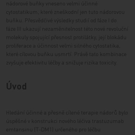
nádorové buňky vneseno velmi účinné
cytostatikum, které zneškodní jen tuto nádorovou
buňku. Přesvědčivé výsledky studií od fáze I do
fáze III ukazují nezaměnitelnost této nové revoluční
molekuly spojující přesnost protilátky, její blokádu
proliferace a účinnost velmi silného cytostatika,
které cílovou buňku usmrtí. Právě tato kombinace
zvyšuje efektivitu léčby a snižuje rizika toxicity.
Úvod
Hledání účinné a přesně cílené terapie nádorů bylo
úspěšné v konstrukci nového léčiva trastuzumab
emtansinu (T-DM1) určeného pro léčbu