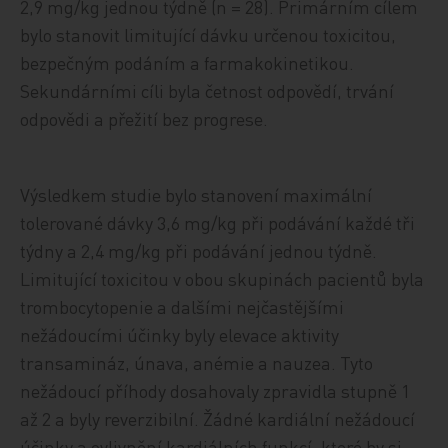
2,9 mg/kg jednou týdně (n = 28). Primárním cílem
bylo stanovit limitující dávku určenou toxicitou,
bezpečným podáním a farmakokinetikou.
Sekundárními cíli byla četnost odpovědí, trvání
odpovědi a přežití bez progrese.
Výsledkem studie bylo stanovení maximální
tolerované dávky 3,6 mg/kg při podávání každé tři
týdny a 2,4 mg/kg při podávání jednou týdně.
Limitující toxicitou v obou skupinách pacientů byla
trombocytopenie a dalšími nejčastějšími
nežádoucími účinky byly elevace aktivity
transamináz, únava, anémie a nauzea. Tyto
nežádoucí příhody dosahovaly zpravidla stupně 1
až 2 a byly reverzibilní. Žádné kardiální nežádoucí
účinky a ovlivnění kardiálních funkcí, které by si