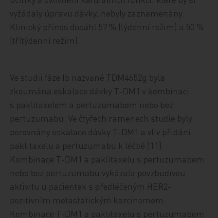
vyžádaly úpravu dávky, nebyly zaznamenány.
Klinický přínos dosáhl 57 % (týdenní režim) a 50 %
(třítýdenní režim).
Ve studii fáze Ib nazvané TDM4652g byla
zkoumána eskalace dávky T-DM1 v kombinaci
s paklitaxelem a pertuzumabem nebo bez
pertuzumabu. Ve čtyřech ramenech studie byly
porovnány eskalace dávky T-DM1 a vliv přidání
paklitaxelu a pertuzumabu k léčbě [11].
Kombinace T-DM1 a paklitaxelu s pertuzumabem
nebo bez pertuzumabu vykázala povzbudivou
aktivitu u pacientek s předléčeným HER2-
pozitivním metastatickým karcinomem.
Kombinace T-DM1 a paklitaxelu s pertuzumabem