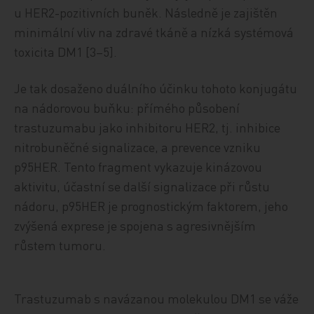
u HER2-pozitivních buněk. Následně je zajištěn
minimální vliv na zdravé tkáně a nízká systémová
toxicita DM1 [3–5].
Je tak dosaženo duálního účinku tohoto konjugátu
na nádorovou buňku: přímého působení
trastuzumabu jako inhibitoru HER2, tj. inhibice
nitrobuněčné signalizace, a prevence vzniku
p95HER. Tento fragment vykazuje kinázovou
aktivitu, účastní se další signalizace při růstu
nádoru, p95HER je prognostickým faktorem, jeho
zvýšená exprese je spojena s agresivnějším
růstem tumoru.
Trastuzumab s navázanou molekulou DM1 se váže