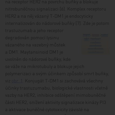
na receptor HER2 na povrchu buňky a blokuje
nitrobuněčnou signalizaci [6]. Komplex receptoru
HER2 a na něj vázaný T-DM1 je endocyticky
internalizován do nádorové buňky [7]. Zde je potom
trastuzum
ab a jeho receptor
degradován pomocí lysinu
vázaného na vazebný můstek
a DM1. Maytansinoid DM1 je
uvolněn do nádorové buňky, kde
se váže na mikrotubuly a blokuje jejich
polymerizaci a svým účinkem způsobí smrt buňky,
viz
obr. 1
. Konjugát T-DM1 si zachovává všechny
účinky trastuzumabu, biologické vlastnosti včetně
vazby na HER2, inhibice odštěpení mimobuněčné
části HER2, snížení aktivity signalizace kinázy PI3
a aktivace buněčné cytotoxicity závislé na