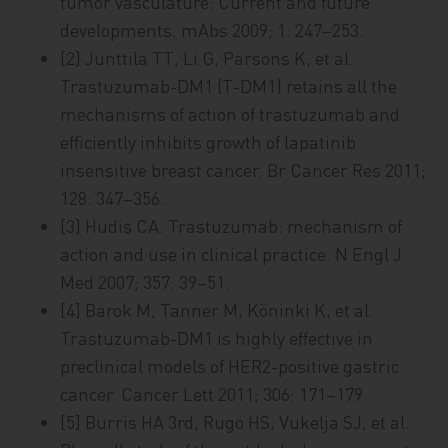
tumor vasculature: Current and future
developments. mAbs 2009; 1: 247–253.
[2] Junttila TT, Li G, Parsons K, et al.
Trastuzumab-DM1 (T-DM1) retains all the
mechanisms of action of trastuzumab and
efficiently inhibits growth of lapatinib
insensitive breast cancer. Br Cancer Res 2011;
128: 347–356.
[3] Hudis CA. Trastuzumab: mechanism of
action and use in clinical practice. N Engl J
Med 2007; 357: 39–51.
[4] Barok M, Tanner M, Köninki K, et al.
Trastuzumab-DM1 is highly effective in
preclinical models of HER2-positive gastric
cancer. Cancer Lett 2011; 306: 171–179.
[5] Burris HA 3rd, Rugo HS, Vukelja SJ, et al.