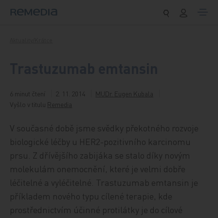
Přeskočit na obsah
Aktuality/Krátce
Trastuzumab emtansin
6 minut čtení
2. 11. 2014
MUDr. Eugen Kubala
Vyšlo v titulu
Remedia
V současné době jsme svědky překotného rozvoje
biologické léčby u HER2-pozitivního karcinomu
prsu. Z dřívějšího zabijáka se stalo díky novým
molekulám onemocnění, které je velmi dobře
léčitelné a vyléčitelné. Trastuzumab emtansin je
příkladem nového typu cílené terapie, kde
prostřednictvím účinné protilátky je do cílové