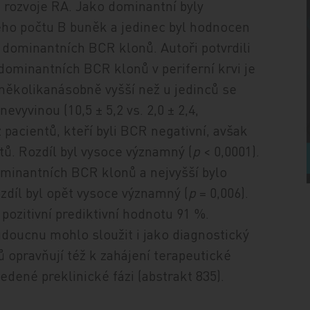
 rozvoje RA. Jako dominantní byly
ého počtu B buněk a jedinec byl hodnocen
 5 dominantních BCR klonů. Autoři potvrdili
t dominantních BCR klonů v periferní krvi je
, několikanásobně vyšší než u jedinců se
evyvinou (10,5 ± 5,2 vs. 2,0 ± 2,4,
z pacientů, kteří byli BCR negativní, avšak
tů. Rozdíl byl vysoce významný (
p
< 0,0001).
ominantních BCR klonů a nejvyšší bylo
zdíl byl opět vysoce významný (
p
= 0,006).
pozitivní prediktivní hodnotu 91 %.
doucnu mohlo sloužit i jako diagnostický
ů opravňují též k zahájení terapeutické
dené preklinické fázi (abstrakt 835).