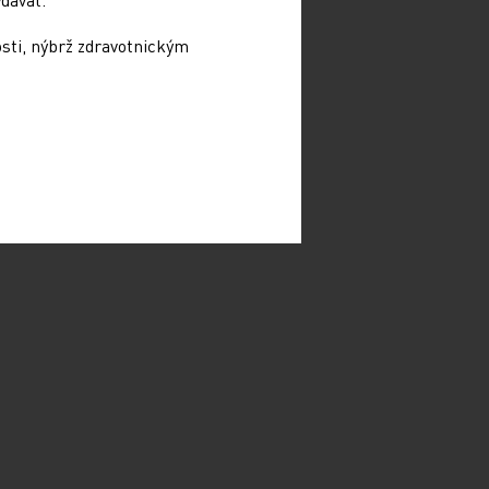
osti, nýbrž zdravotnickým