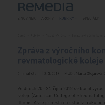
Přeskočit na obsah
Z NOVINEK
ARCHIV
RUBRIKY
SPECIÁLY
Domů
Rubriky
Aktuality/Krátce
Zpráva z výročního kong
Zpráva z výročního k
revmatologické koleje
6 minut čtení
2. 3. 2019
MUDr. Marta Olejárová, 
Ve dnech 20.‒24. října 2018 se konal výr
koleje (American College of Rheumatology,
Illinois. Akce přinesla na sklonku roku b