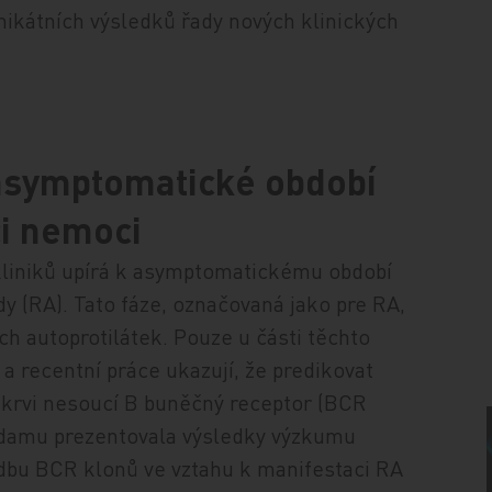
nikátních výsledků řady nových klinických
 asymptomatické období
ci nemoci
 kliniků upírá k asymptomatickému období
dy (RA). Tato fáze, označovaná jako pre RA,
ch autoprotilátek. Pouze u části těchto
a recentní práce ukazují, že predikovat
 krvi nesoucí B buněčný receptor (BCR
damu prezentovala výsledky výzkumu
adbu BCR klonů ve vztahu k manifestaci RA