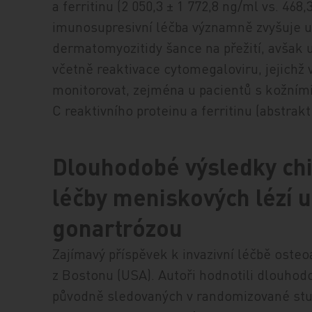
a ferritinu (2 050,3 ± 1 772,8 ng/ml vs. 468
imunosupresivní léčba významně zvyšuje u
dermatomyozitidy šance na přežití, avšak 
včetně reaktivace cytomegaloviru, jejichž v
monitorovat, zejména u pacientů s kožním
C reaktivního proteinu a ferritinu (abstrakt
Dlouhodobé výsledky chi
léčby meniskových lézí u 
gonartrózou
Zajímavý příspěvek k invazivní léčbě osteo
z Bostonu (USA). Autoři hodnotili dlouhod
původně sledovaných v randomizované studi