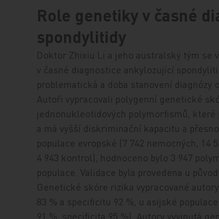
Role genetiky v časné di
spondylitidy
Doktor Zhixiu Li a jeho australský tým se 
v časné diagnostice ankylozující spondyliti
problematická a doba stanovení diagnózy o
Autoři vypracovali polygenní genetické skór
jednonukleotidových polymorfismů, které p
a má vyšší diskriminační kapacitu a přesno
populace evropské (7 742 nemocných, 14 542
4 943 kontrol), hodnoceno bylo 3 947 poly
populace. Validace byla provedena u původn
Genetické skóre rizika vypracované autory
83 % a specificitu 92 %, u asijské populace
91 %, specificita 95 %). Autory vyvinutá g