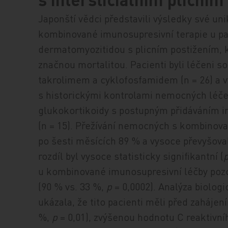
Japonští vědci představili výsledky své unik
kombinované imunosupresivní terapie u pac
dermatomyozitidou s plicním postižením, 
značnou mortalitou. Pacienti byli léčeni 
takrolimem a cyklofosfamidem (n = 26) a vý
s historickými kontrolami nemocných léče
glukokortikoidy s postupným přidáváním 
(n = 15). Přežívání nemocných s kombinov
po šesti měsících 89 % a vysoce převyšoval
rozdíl byl vysoce statisticky signifikantní (
u kombinované imunosupresivní léčby pozo
(90 % vs. 33 %,
p
= 0,0002). Analýza biolog
ukázala, že tito pacienti měli před zahájen
%,
p
= 0,01), zvýšenou hodnotu C reaktivní