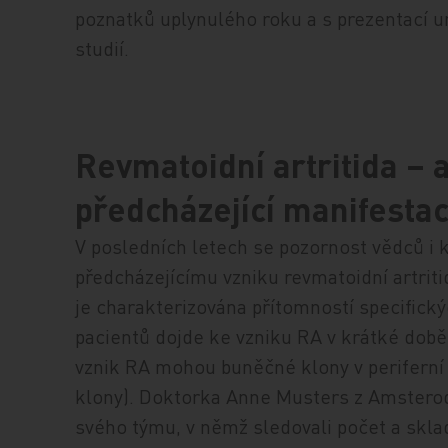
poznatků uplynulého roku a s prezentací u
studií.
Revmatoidní artritida –
předcházející manifesta
V posledních letech se pozornost vědců i
předcházejícímu vzniku revmatoidní artriti
je charakterizována přítomností specifický
pacientů dojde ke vzniku RA v krátké době 
vznik RA mohou buněčné klony v periferní
klony). Doktorka Anne Musters z Amstero
svého týmu, v němž sledovali počet a skl