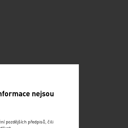
Informace nejsou
í pozdějších předpisů, čili
dávat.