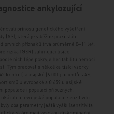
agnostice ankylozující
věnovali přínosu genetického vyšetření
dy (AS), která je v běžné praxi stále
d prvních příznaků trvá průměrně 8‒11 let.
e rizika (GSR) zahrnující tisíce
odle nich lépe pokryje heritabilitu nemoci
st. Tým pracoval s několika tisíci vzorky
 kontrol) a asijské (6 001 pacientů s AS,
morfismů u evropské a 8 659 u asijské
í populace i populací příbuzných.
 ukázalo u evropské populace senzitivitu
 byly oba parametry ještě vyšší (senzitivita
enetická skóre mají vysokou diskriminační