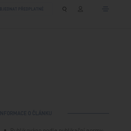
BJEDNAT PŘEDPLATNÉ
INFORMACE O ČLÁNKU
Publikováno podle publikační normy: