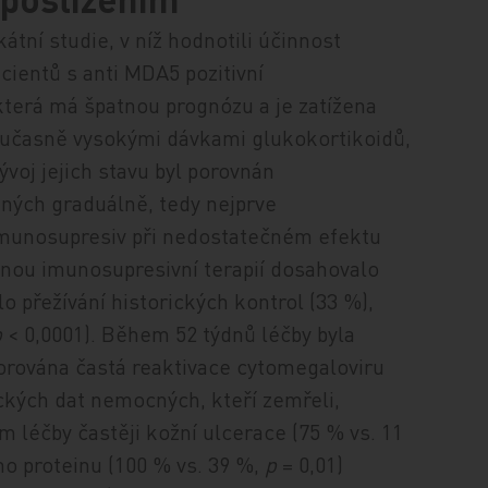
átní studie, v níž hodnotili účinnost
ientů s anti MDA5 pozitivní
která má špatnou prognózu a je zatížena
současně vysokými dávkami glukokortikoidů,
voj jejich stavu byl porovnán
ných graduálně, tedy nejprve
imunosupresiv při nedostatečném efektu
anou imunosupresivní terapií dosahovalo
o přežívání historických kontrol (33 %),
p
< 0,0001). Během 52 týdnů léčby byla
rována častá reaktivace cytomegaloviru
ických dat nemocných, kteří zemřeli,
ím léčby častěji kožní ulcerace (75 % vs. 11
ho proteinu (100 % vs. 39 %,
p
= 0,01)