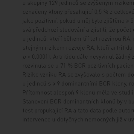
u skupiny 129 jedinců se zvýšeným rizikem
označeny klony přesahující 0,5 % z celkov
jako pozitivní, pokud u něj bylo zjištěno ≥
svá předchozí sledování a zjistili, že poče
u jedinců, kteří během tří let rozvinou RA
stejným rizikem rozvoje RA, kteří artritidu n
p
< 0,0001). Artritidu dále nevyvinul žádný 
rozvinula se u 71 % BCR pozitivních pacien
Riziko vzniku RA se zvyšovalo s počtem d
u jedinců s ≥ 9 dominantními BCR klony, ro
Přítomnost alespoň 9 klonů měla ve studii 
Stanovení BCR dominantních klonů by v bu
test propukající RA a tato data podle autor
intervence u dotyčných nemocných již v uve