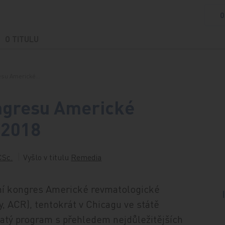
O
O TITULU
resu Americké…
ongresu Americké
 2018
CSc.
Vyšlo v titulu
Remedia
oční kongres Americké revmatologické
 ACR), tentokrát v Chicagu ve státě
ohatý program s přehledem nejdůležitějších