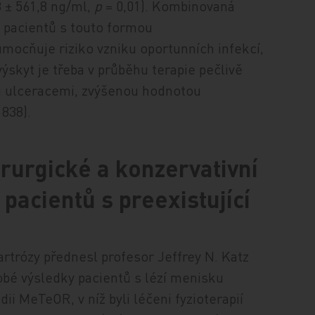
,3 ± 561,8 ng/ml,
p
= 0,01). Kombinovaná
 pacientů s touto formou
umocňuje riziko vzniku oportunních infekcí,
ýskyt je třeba v průběhu terapie pečlivě
i ulceracemi, zvýšenou hodnotou
 838).
rurgické a konzervativní
pacientů s preexistující
artrózy přednesl profesor Jeffrey N. Katz
obé výsledky pacientů s lézí menisku
i MeTeOR, v níž byli léčeni fyzioterapií