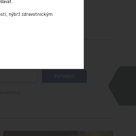
dávat.
osti, nýbrž zdravotnickým
POTVRDIT
wsletteru