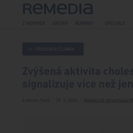
Přeskočit na obsah
Z NOVINEK
ARCHIV
RUBRIKY
SPECIÁLY
PŘEDCHOZÍ ČLÁNEK
Zvýšená aktivita chol
signalizuje více než j
6 minut čtení
29. 6. 2026
Redakčně zpracovala M