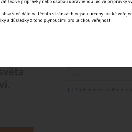
at léčivé přípravky nebo osobou oprávněnou léčivé přípravky vy
 obsažené dále na těchto stránkách nejsou určeny laické veřejn
iky a důsledky z toho plynoucími pro laickou veřejnost.
 světa
ví.
Souhlasím se zasíláním ne