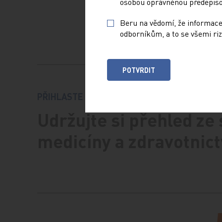
osobou oprávněnou předepisov
Beru na vědomí, že informace
odborníkům, a to se všemi riz
POTVRDIT
PŘIHLASTE SE K ODBĚRU NOVINEK.
Udržujte si přehled ze
medicíny a zdravotnict