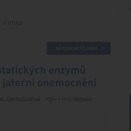
O
O TITULU
NÁSLEDUJÍCÍ ČLÁNEK
estatických enzymů
en jaterní onemocnění
gr. Zdenka Kolářová
Vyšlo v titulu
Remedia