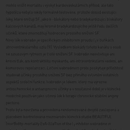
mohlo snížit mortalitu i výskyt kardiovaskulárních příhod, ale tato
hypotéza nebyla nikdy formálně testována, protože dosud existující
léky, které snižují SF, jako
-blokátory nebo bradykardizující blokátory
b
kalciových kanálů, mají kromě bradykardizujícího ještě řadu dalších
účinků, které znemožňují hodnocení prostého snížení SF.
Nový lék ivabradin je specifickým inhibitorem proudu I
v buňkách
f
atrioventrikulárního uzlu [9]. Výsledkem blokády tohoto kanálu u osob
se sinusovým rytmem je čisté snížení SF. Ivabradin neovlivňuje ani
krevní tlak, ani kontraktilitu myokardu, ani intraventrikulární vedení, ani
komorovou repolarizaci. Léčení ivabradinem proto poskytuje příležitost
studovat účinky prostého snížení SF bez přímého ovlivnění ostatních
aspektů srdeční funkce. Ivabradin je lékem, který má výrazné
antiischemické a antianginózní účinky a v současné době je v klinické
medicíně používán jako účinný lék k terapii chronické stabilní anginy
pectoris.
Proto byla navržena a provedena randomizovaná dvojitě zaslepená a
placebem kontrolovaná mezinárodní klinická studie BEAUTIFUL
(morBidity-mortality EvA-lUaTion of the I
inhibitor ivabradine in
f