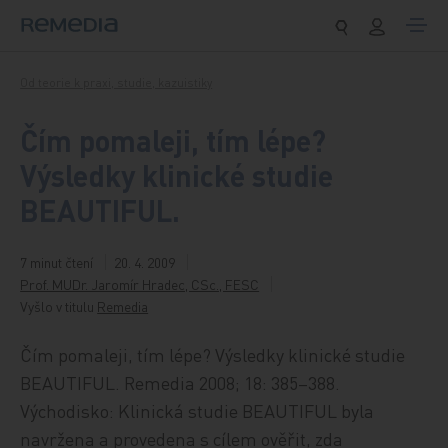
Přeskočit na obsah
Od teorie k praxi, studie, kazuistiky
Čím pomaleji, tím lépe?
Výsledky klinické studie
BEAUTIFUL.
7 minut čtení
20. 4. 2009
Prof. MUDr. Jaromír Hradec, CSc., FESC
Vyšlo v titulu
Remedia
Čím pomaleji, tím lépe? Výsledky klinické studie
BEAUTIFUL. Remedia 2008; 18: 385–388.
Východisko: Klinická studie BEAUTIFUL byla
navržena a provedena s cílem ověřit, zda