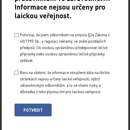
Informace nejsou určeny pro
laickou veřejnost.
Potvrzuji, že jsem odborníkem ve smyslu §2a Zákona č.
40/1995 Sb., o regulaci reklamy, ve znění pozdějších
předpisů, čili osobou oprávněnou předepisovat léčivé
přípravky nebo osobou oprávněnou léčivé přípravky
vydávat.
Beru na vědomí, že informace obsažené dále na těchto
stránkách nejsou určeny laické veřejnosti, nýbrž
zdravotnickým odborníkům, a to se všemi riziky a
Studie BEAUTIFUL nepochybně přinesla celou řadu zajímavých a
důsledky z toho plynoucími pro laickou veřejnost.
důležitých poznatků. Především subanalýza vztahu klidové SF a
výskytu kardiovaskulárních příhod prospektivním způsobem definitivně
POTVRDIT
potvrdila to, co jsme předpokládali na základě epidemiologických studií
a dodatečných podskupinových analýz. Zvýšená klidová SF (≥ 70
tepů/min) identifikuje nemocné, kteří mají zvýšené riziko