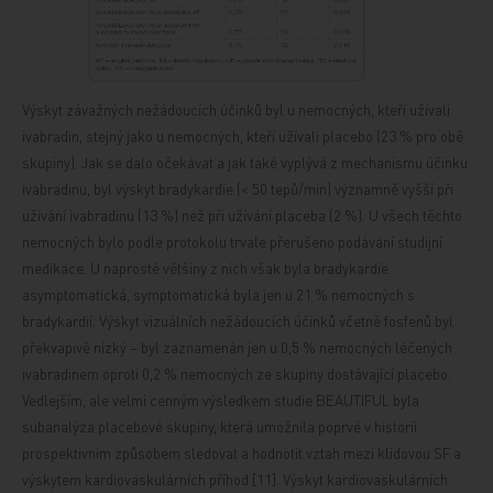
Výskyt závažných nežádoucích účinků byl u nemocných, kteří užívali
ivabradin, stejný jako u nemocných, kteří užívali placebo (23 % pro obě
skupiny). Jak se dalo očekávat a jak také vyplývá z mechanismu účinku
ivabradinu, byl výskyt bradykardie (< 50 tepů/min) významně vyšší při
užívání ivabradinu (13 %) než při užívání placeba (2 %). U všech těchto
nemocných bylo podle protokolu trvale přerušeno podávání studijní
medikace. U naprosté většiny z nich však byla bradykardie
asymptomatická, symptomatická byla jen u 21 % nemocných s
bradykardií. Výskyt vizuálních nežádoucích účinků včetně fosfenů byl
překvapivě nízký – byl zaznamenán jen u 0,5 % nemocných léčených
ivabradinem oproti 0,2 % nemocných ze skupiny dostávající placebo.
Vedlejším, ale velmi cenným výsledkem studie BEAUTIFUL byla
subanalýza placebové skupiny, která umožnila poprvé v historii
prospektivním způsobem sledovat a hodnotit vztah mezi klidovou SF a
výskytem kardiovaskulárních příhod [11]. Výskyt kardiovaskulárních