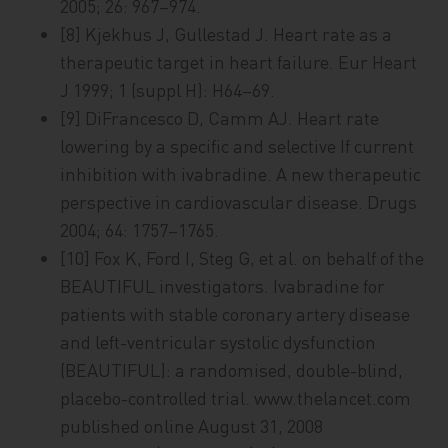
2005; 26: 967–974.
[8] Kjekhus J, Gullestad J. Heart rate as a
therapeutic target in heart failure. Eur Heart
J 1999; 1 (suppl H): H64–69.
[9] DiFrancesco D, Camm AJ. Heart rate
lowering by a specific and selective If current
inhibition with ivabradine. A new therapeutic
perspective in cardiovascular disease. Drugs
2004; 64: 1757–1765.
[10] Fox K, Ford I, Steg G, et al. on behalf of the
BEAUTIFUL investigators. Ivabradine for
patients with stable coronary artery disease
and left-ventricular systolic dysfunction
(BEAUTIFUL): a randomised, double-blind,
placebo-controlled trial. www.thelancet.com
published online August 31, 2008