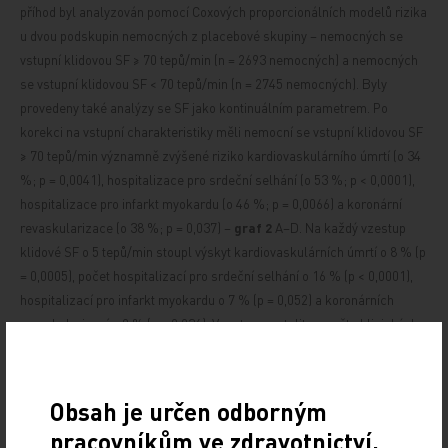
příhod byl analyzován pomocí Coxových proporcionálních modelů rizika
u dvou podskupin nemocných z placebové skupiny – nemocných se
vstupní klidovou SF ≥ 70 tepů/min (n = 2693 nemocných) a nemocných
se vstupní klidovou SF < 70 tepů/min (n = 2745 nemocných). Byly
provedeny také analýzy se SF jako kontinuálním parametrem. Po
korekci na vstupní charakteristiky měli nemocní se vstupní klidovou SF
≥ 70 tepů/min významně zvýšené riziko kardiovaskulárního úmrtí (o 34
%; p = 0,0041), hospitalizace pro srdeční selhání (o 53 %; p < 0,0001),
hospitalizace pro infarkt myokardu (o 46 %; p = 0,0066)
a koronární
revaskularizace (o 38 %; p = 0,037) –
graf
2
A–D. Na každý vzestup
klidové SF o 5 tepů/min stoupl výskyt kardiovaskulárních úmrtí o 8 % (p
= 0,0005), počet hospitalizací pro srdeční selhání o 16 % (p < 0,0001),
hospitalizací pro infarkt myokardu o 7 % (p = 0,052) a koronárních
revaskularizací o 8 % (p = 0,034). Vzestup mortality a počtu klinických
příhod, jejichž příčinou je srdeční selhání (hospitalizace a úmrtí), je při
SF ≥ 70 tepů/min kontinuální, zatímco pro koronární příhody je vztah
mezi stoupající SF a stoupajícím počtem příhod méně zřetelný.
Obsah je určen odborným
pracovníkům ve zdravotnictví.