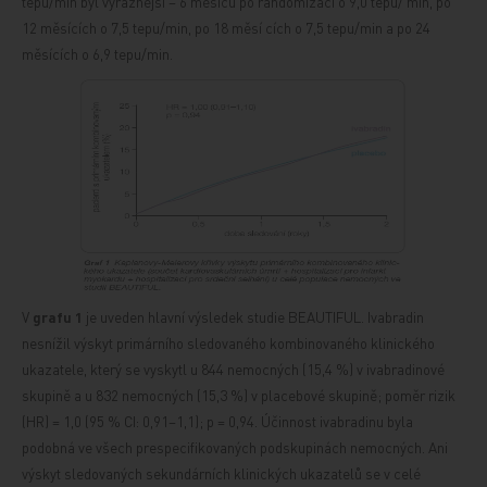
tepů/min byl výraznější – 6 měsíců po randomizaci
o 9,0 tepů/
min, po
12 měsících o 7,5 tepu/min, po 18
měsí
cích o 7,5
tepu/min a po 24
měsících o 6,9 tepu/min.
V
grafu 1
je uveden hlavní výsledek studie BEAUTIFUL.
Ivabradin
nesnížil výskyt primárního sledovaného kombinovaného klinického
ukazatele, který se vyskytl u 844 nemocných (15,4 %) v ivabradinové
skupině a u 832 nemocných (15,3 %) v placebové skupině; poměr
rizik
(HR) = 1,0 (95 % CI: 0,91–1,1); p = 0,94. Účinnost
ivabradinu byla
podobná ve všech prespecifikovaných podskupinách nemocných. Ani
výskyt sledovaných sekundárních klinických ukazatelů se v celé