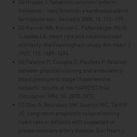
[4] Hradec J. Selektivní ovlivnění srdeční
frekvence – nový fenomén v kardiovaskulární
farmakoterapii. Remedia 2008; 18: 114–119.
[5] Kannel WB, Kannel C, Paffenberger RSJR,
Cupples LA. Heart rate and cardiovascular
mortality: the Framingham study. Am Heart J
1987; 113: 1489–1494.
[6] Palatini P, Casiglia E, Paulleto P. Relation
between physical training and ambulatory
blood pressure in stage I hypertensive
subjects: results of the HARVEST trial.
Circulation 1994; 90: 2870–2872.
[7] Diaz A, Bourassa GM, Guertin MC, Tardiff
JC. Long-term prognostic value of resting
heart rate in patients with suspected or
proven coronary artery disease. Eur Heart J