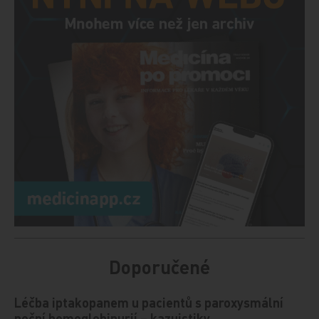
Doporučené
Léčba iptakopanem u pacientů s paroxysmální
noční hemoglobinurií – kazuistiky