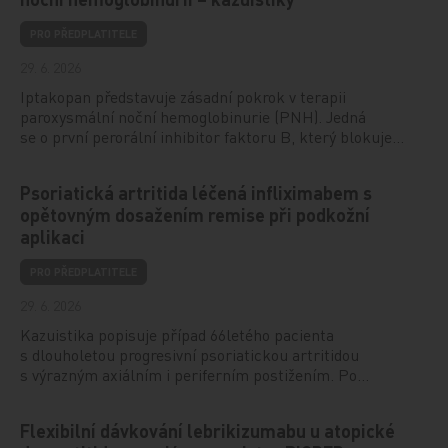
PRO PŘEDPLATITELE
29. 6. 2026
Iptakopan představuje zásadní pokrok v terapii
paroxysmální noční hemoglobinurie (PNH). Jedná
se o první perorální inhibitor faktoru B, který blokuje…
Psoriatická artritida léčená infliximabem s
opětovným dosažením remise při podkožní
aplikaci
PRO PŘEDPLATITELE
29. 6. 2026
Kazuistika popisuje případ 66letého pacienta
s dlouholetou progresivní psoriatickou artritidou
s výrazným axiálním i periferním postižením. Po…
Flexibilní dávkování lebrikizumabu u atopické