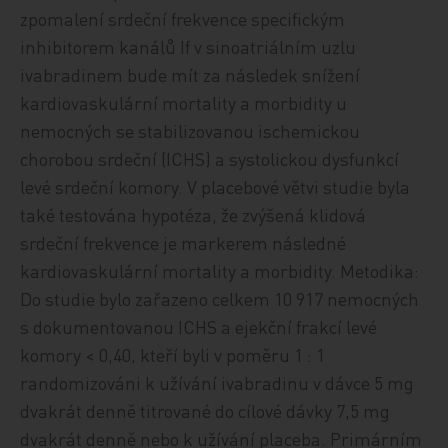
zpomalení srdeční frekvence specifickým
inhibitorem kanálů If v sinoatriálním uzlu
ivabradinem bude mít za následek snížení
kardiovaskulární mortality a morbidity u
nemocných se stabilizovanou ischemickou
chorobou srdeční (ICHS) a systolickou dysfunkcí
levé srdeční komory. V placebové větvi studie byla
také testována hypotéza, že zvýšená klidová
srdeční frekvence je markerem následné
kardiovaskulární mortality a morbidity. Metodika:
Do studie bylo zařazeno celkem 10 917 nemocných
s dokumentovanou ICHS a ejekční frakcí levé
komory < 0,40, kteří byli v poměru 1 : 1
randomizováni k užívání ivabradinu v dávce 5 mg
dvakrát denně titrované do cílové dávky 7,5 mg
dvakrát denně nebo k užívání placeba. Primárním