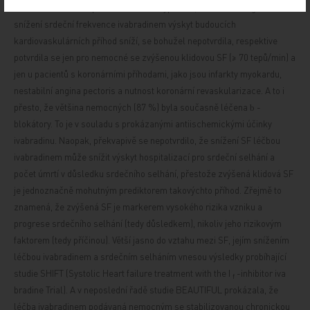
kardiovaskulárních příhod. Nicméně hypotéza, že farmakologické
snížení srdeční frekvence ivabradinem výskyt budoucích
kardiovaskulárních příhod sníží, se bohužel nepotvrdila, respektive
potvrdila se jen pro nemocné se zvýšenou klidovou SF (≥ 70 tepů/min) a
jen u pacientů s koronárními příhodami, jako jsou infarkty myokardu,
nestabilní angina pectoris a nutnost koronární revaskularizace. A to i
přesto, že většina nemocných (87 %) byla současně léčena
-
b
blokátory. To je v souladu s prokázanými antiischemickými účinky
ivabradinu. Naopak, překvapivě se nepotvrdilo, že snížení SF léčbou
ivabradinem může snížit výskyt hospitalizací pro srdeční selhání a
počet úmrtí v důsledku srdečního selhání, přestože zvýšená klidová SF
je jednoznačně mohutným prediktorem takovýchto příhod. Zřejmě to
znamená, že zvýšená SF je markerem vysokého rizika vzniku a
progrese srdečního selhání (tedy důsledkem), nikoliv jeho rizikovým
faktorem (tedy příčinou). Větší jasno do vztahu mezi SF, jejím snížením
léčbou ivabradinem a srdečním selháním vnesou výsledky probíhající
studie SHIFT
(Systolic Heart failure treatment with the I
-inhibitor iva
f
bradine Trial). A v neposlední řadě studie BEAUTIFUL prokázala, že
léčba ivabradinem podávaná nemocným se stabilizovanou chronickou