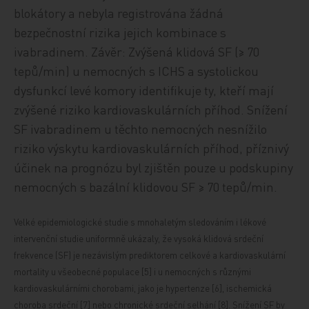
blokátory a nebyla registrována žádná
bezpečnostní rizika jejich kombinace s
ivabradinem. Závěr: Zvýšená klidová SF (≥ 70
tepů/min) u nemocných s ICHS a systolickou
dysfunkcí levé komory identifikuje ty, kteří mají
zvýšené riziko kardiovaskulárních příhod. Snížení
SF ivabradinem u těchto nemocných nesnížilo
riziko výskytu kardiovaskulárních příhod, příznivý
účinek na prognózu byl zjištěn pouze u podskupiny
nemocných s bazální klidovou SF ≥ 70 tepů/min.
Velké epidemiologické studie s mnohaletým sledováním i lékové
intervenční studie uniformně ukázaly, že vysoká klidová srdeční
frekvence (SF) je nezávislým prediktorem celkové a kardiovaskulární
mortality u všeobecné populace [5] i u nemocných s různými
kardiovaskulárními chorobami, jako je hypertenze [6], ischemická
choroba srdeční [7] nebo chronické srdeční selhání [8]. Snížení SF by