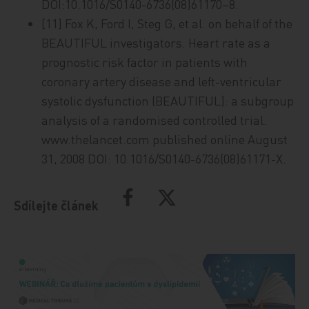
DOI:10.1016/S0140-6736(08)61170–8.
[11] Fox K, Ford I, Steg G, et al. on behalf of the
BEAUTIFUL investigators. Heart rate as a
prognostic risk factor in patients with
coronary artery disease and left-ventricular
systolic dysfunction (BEAUTIFUL): a subgroup
analysis of a randomised controlled trial.
www.thelancet.com published online August
31, 2008 DOI: 10.1016/S0140-6736(08)61171-X.
Sdílejte článek