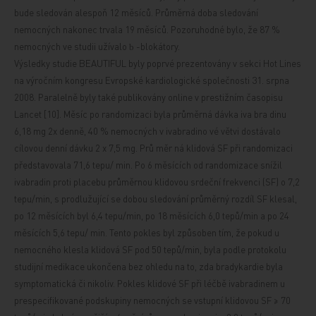
bude sledován alespoň 12 měsíců. Průměrná doba sledování
nemocných nakonec trvala 19 měsíců. Pozoruhodné bylo, že 87 %
nemocných ve studii užívalo
-blokátory.
b
Výsledky studie BEAUTIFUL byly poprvé prezentovány v sekci Hot Lines
na výročním kongresu Evropské kardiologické společnosti 31. srpna
2008. Paralelně byly také publikovány online v prestižním časopisu
Lancet
[10]. Měsíc po randomizaci byla průměrná dávka iva
bra
dinu
6,18 mg 2x denně, 40 % nemocných v ivabradino
vé
větvi dostávalo
cílovou denní dávku 2 x 7,5 mg. Prů
měr
ná klidová SF při randomizaci
představovala 71,6
tepu/ min. Po 6 měsících od randomizace snížil
ivabradin proti placebu průměrnou klidovou srdeční frekvenci (SF) o 7,2
tepu/min, s prodlužující se dobou sledování průměrný rozdíl SF klesal,
po 12 měsících byl 6,4 tepu/min, po 18 měsících 6,0 tepů/min a po 24
měsících 5,6 tepu/ min. Tento pokles byl způsoben tím, že pokud u
nemocného klesla klidová SF pod 50 tepů/min, byla podle protokolu
studijní medikace ukončena bez ohledu na to, zda bradykardie byla
symptomatická či nikoliv. Pokles klidové SF při léčbě ivabradinem u
prespecifikované
podskupiny nemocných se vstupní klidovou SF ≥ 70