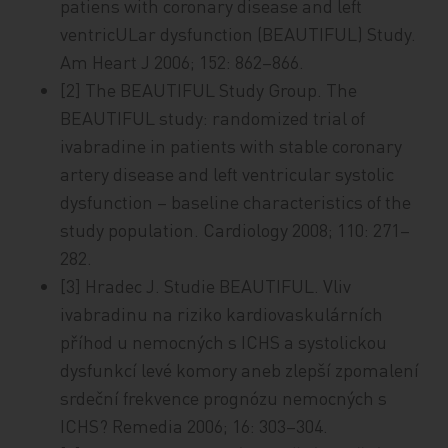
patiens with coronary disease and left
ventricULar dysfunction (BEAUTIFUL) Study.
Am Heart J 2006; 152: 862–866.
[2] The BEAUTIFUL Study Group. The
BEAUTIFUL study: randomized trial of
ivabradine in patients with stable coronary
artery disease and left ventricular systolic
dysfunction – baseline characteristics of the
study population. Cardiology 2008; 110: 271–
282.
[3] Hradec J. Studie BEAUTIFUL. Vliv
ivabradinu na riziko kardiovaskulárních
příhod u nemocných s ICHS a systolickou
dysfunkcí levé komory aneb zlepší zpomalení
srdeční frekvence prognózu nemocných s
ICHS? Remedia 2006; 16: 303–304.