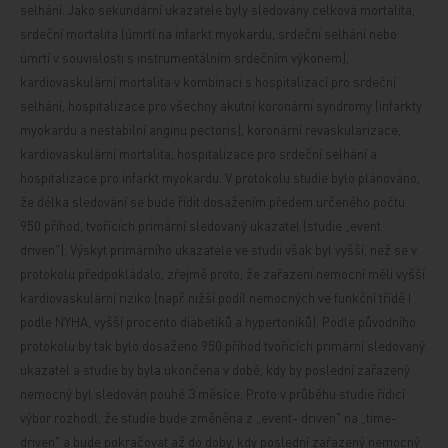
selhání. Jako sekundární ukazatele byly sledovány celková mortalita,
srdeční mortalita (úmrtí na infarkt
myokardu, srdeční selhání nebo
úmrtí v souvislosti
s instrumentálním srdečním výkonem),
kardiovaskulární mortalita v kombinaci s hospitalizací pro srdeční
selhání, hospitalizace pro všechny akutní koronární syndromy (infarkty
myokardu a nestabilní anginu pectoris), koronární revaskularizace,
kardiovaskulární mortalita, hospitalizace pro srdeční selhání a
hospitalizace pro infarkt myokardu. V protokolu studie bylo plánováno,
že délka sledování
se bude řídit dosažením předem určeného počtu
950
příhod, tvořících primární sledovaný ukazatel (studie „event
driven"). Výskyt primárního ukazatele ve studii však byl vyšší, než se v
protokolu předpokládalo, zřejmě proto, že zařazení nemocní měli vyšší
kardiovaskulární riziko (např. nižší podíl nemocných ve funkční třídě I
podle NYHA, vyšší procento diabetiků a hypertoniků). Podle původního
protokolu by tak bylo dosaženo 950 příhod tvořících primární sledovaný
ukazatel a studie by byla
ukončena v době, kdy by poslední zařazený
nemocný
byl sledován pouhé 3 měsíce. Proto v průběhu studie
řídicí
výbor rozhodl, že studie bude změněna z „event-
driven"
na „time-
driven" a bude pokračovat až do doby, kdy
poslední zařazený nemocný