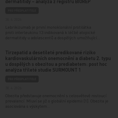
dermatitidy – analýza z registru BIOREP
PRO PŘEDPLATITELE
30. 4. 2026
Lebrikizumab je první monoklonální protilátka
proti interleukinu 13 indikovaná k léčbě atopické
dermatitidy u adolescentů a dospělých umožňující…
Tirzepatid a desetileté predikované riziko
kardiovaskulárních onemocnění a diabetu 2. typu
u dospělých s obezitou a prediabetem: post hoc
analýza tříleté studie SURMOUNT 1
PRO PŘEDPLATITELE
30. 4. 2026
Obezita představuje onemocnění s celosvětově rostoucí
prevalencí. Mluví se již o globální epidemii [1]. Obezita je
asociována s výskytem…