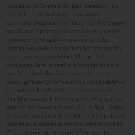
ivabradin v průměru snížil proti placebu SF o 6
tepů/min, neovlivnil výskyt kombinovaného
klinického ukazatele (HR = 1,0; p = 0,94). V předem
specifikované podskupině nemocných s bazální
klidovou SF ≥ 70 tepů/min neovlivnila léčba
ivabradinem výskyt primárního kombinovaného
klinického ukazatele (HR = 0,91; p = 0,17),
kardiovaskulární mortalitu a hospitalizace pro
srdeční selhání. Podávání ivabradinu v této
podskupině ale významně snížilo výskyt některých
sekundárních endpointů – hospitalizace pro
infarkt myokardu (HR = 0,64; p = 0,001) a nutnost
koronárních revaskularizací (HR = 0,70; p = 0,016).
Ve výskytu nežádoucích účinků nebyl při podávání
ivabradinu a placeba pozorován významný rozdíl.
Většina nemocných ve studii (87 %) užívala b-