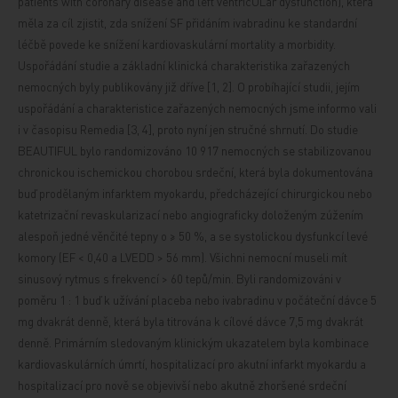
patients with coronary disease and left ventricULar dysfunction), která
měla za cíl zjistit, zda snížení SF přidáním ivabradinu ke standardní
léčbě povede ke snížení kardiovaskulární mortality a morbidity.
Uspořádání studie a základní klinická charakteristika zařazených
nemocných byly publikovány již dříve [1, 2]. O probíhající studii, jejím
uspořádání
a charakteristice zařazených nemocných jsme informo
vali
i v časopisu Remedia [3, 4], proto nyní jen stručné shrnutí. Do studie
BEAUTIFUL bylo randomizováno 10 917 nemocných se stabilizovanou
chronickou ischemickou chorobou srdeční, která byla dokumentována
buď prodělaným infarktem myokardu, předcházející chirurgickou nebo
katetrizační revaskularizací nebo angiograficky doloženým zúžením
alespoň jedné věnčité tepny o ≥ 50 %,
a se systolickou dysfunkcí levé
komory (EF < 0,40
a LVEDD > 56 mm). Všichni nemocní museli mít
sinusový rytmus s frekvencí > 60 tepů/min. Byli randomizováni v
poměru 1 : 1 buď k užívání placeba nebo ivabradinu v počáteční dávce 5
mg dvakrát denně, která byla titrována k cílové dávce 7,5 mg dvakrát
denně. Primárním sledovaným klinickým ukazatelem byla kombinace
kardiovaskulárních úmrtí, hospitalizací pro akutní infarkt myokardu a
hospitalizací pro nově se objevivší nebo akutně zhoršené srdeční