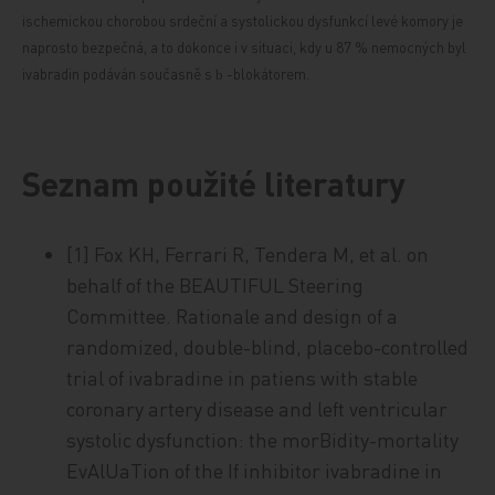
ischemickou chorobou srdeční a systolickou dysfunkcí levé komory je
naprosto bezpečná, a to dokonce i v situaci, kdy u 87 % nemocných byl
ivabradin podáván současně s
-blokátorem.
b
Seznam použité literatury
[1] Fox KH, Ferrari R, Tendera M, et al. on
behalf of the BEAUTIFUL Steering
Committee. Rationale and design of a
randomized, double-blind, placebo-controlled
trial of ivabradine in patiens with stable
coronary artery disease and left ventricular
systolic dysfunction: the morBidity-mortality
EvAlUaTion of the If inhibitor ivabradine in