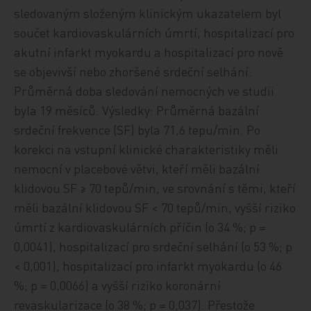
sledovaným složeným klinickým ukazatelem byl
součet kardiovaskulárních úmrtí, hospitalizací pro
akutní infarkt myokardu a hospitalizací pro nově
se objevivší nebo zhoršené srdeční selhání.
Průměrná doba sledování nemocných ve studii
byla 19 měsíců. Výsledky: Průměrná bazální
srdeční frekvence (SF) byla 71,6 tepu/min. Po
korekci na vstupní klinické charakteristiky měli
nemocní v placebové větvi, kteří měli bazální
klidovou SF ≥ 70 tepů/min, ve srovnání s těmi, kteří
měli bazální klidovou SF < 70 tepů/min, vyšší riziko
úmrtí z kardiovaskulárních příčin (o 34 %; p =
0,0041), hospitalizací pro srdeční selhání (o 53 %; p
< 0,001), hospitalizací pro infarkt myokardu (o 46
%; p = 0,0066) a vyšší riziko koronární
revaskularizace (o 38 %; p = 0,037). Přestože