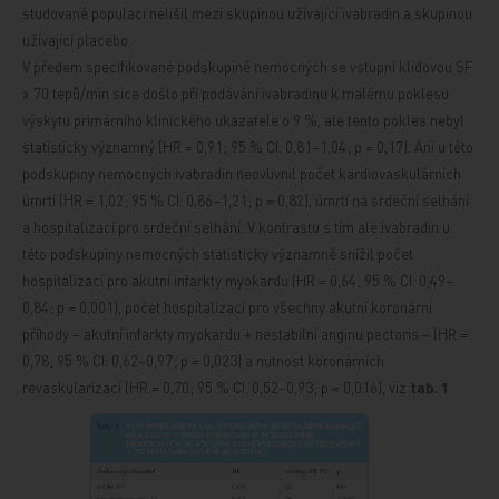
studované populaci nelišil mezi skupinou užívající ivabradin a skupinou
užívající placebo.
V předem specifikované podskupině nemocných se vstupní klidovou SF
≥ 70 tepů/min sice došlo při podávání ivabradinu k malému poklesu
výskytu primárního klinického ukazatele o 9 %, ale tento pokles nebyl
statisticky významný (HR = 0,91; 95 % CI: 0,81–1,04; p = 0,17). Ani u této
podskupiny nemocných ivabradin neovlivnil počet kardiovaskulárních
úmrtí (HR = 1,02; 95 % CI: 0,86–1,21; p = 0,82), úmrtí na srdeční selhání
a hospitalizací pro srdeční selhání. V kontrastu s tím ale ivabradin u
této podskupiny nemocných statisticky významně snížil počet
hospitalizací pro akutní infarkty myokardu (HR = 0,64; 95 % CI: 0,49–
0,84; p = 0,001), počet hospitalizací pro všechny akutní koronární
příhody – akutní infarkty myokardu + nestabilní anginu pectoris – (HR =
0,78; 95 % CI: 0,62–0,97; p = 0,023) a nutnost koronárních
revaskularizací (HR = 0,70; 95 % CI: 0,52–0,93; p = 0,016), viz
tab. 1
.