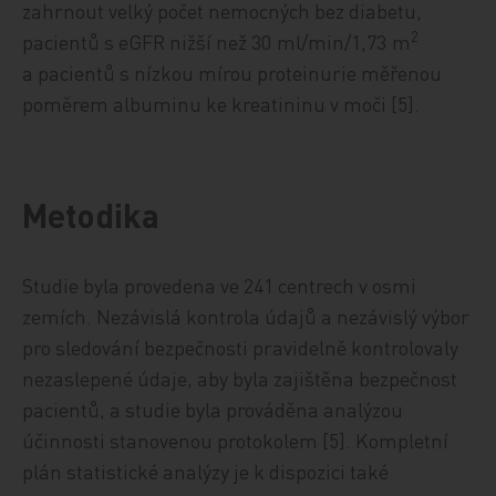
zahrnout velký počet nemocných bez diabetu,
2
pacientů s eGFR nižší než 30 ml/min/1,73 m
a pacientů s nízkou mírou pro­tein­urie měřenou
poměrem albuminu ke kreatininu v moči [5].
Metodika
Studie byla provedena ve 241 centrech v osmi
zemích. Nezávislá kontrola údajů a nezávislý výbor
pro sledování bezpečnosti pravidelně kontrolovaly
nezaslepené údaje, aby byla zajištěna bezpečnost
pacientů, a studie byla prováděna analýzou
účinnosti stanovenou protokolem [5]. Kompletní
plán statistické analýzy je k dispozici také