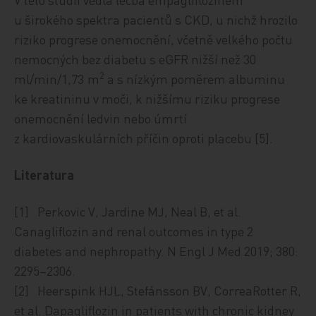
u širokého spektra pacientů s CKD, u nichž hrozilo
riziko progrese onemocnění, včetně velkého počtu
nemocných bez diabetu s eGFR nižší než 30
2
ml/min/1,73 m
a s nízkým poměrem albuminu
ke kreatininu v moči, k nižšímu riziku progrese
onemocnění ledvin nebo úmrtí
z kardiovaskulárních příčin oproti placebu [5].
Literatura
[1] Perkovic V, Jardine MJ, Neal B, et al.
Canagliflozin and renal outcomes in type 2
diabetes and nephropathy. N Engl J Med 2019; 380:
2295–2306.
[2] Heerspink HJL, Stefánsson BV, CorreaRotter R,
et al. Dapagliflozin in patients with chronic kidney