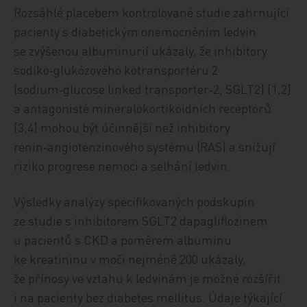
Rozsáhlé placebem kontrolované studie zahrnující
pacienty s diabetickým onemocněním ledvin
se zvýšenou al­bu­min­urií ukázaly, že inhibitory
sodíko‑glukózového kotransportéru 2
(sodium‑glucose linked transporter‑2, SGLT2) [1,2]
a antagonisté mineralokortikoidních receptorů
[3,4] mohou být účinnější než inhibitory
renin‑angiotenzinového systému (RAS) a snižují
riziko progrese nemoci a selhání ledvin.
Výsledky analýzy specifikovaných podskupin
ze studie s inhibitorem SGLT2 dapagliflozinem
u pacientů s CKD a poměrem albuminu
ke kreatininu v moči nejméně 200 ukázaly,
že přínosy ve vztahu k ledvinám je možné rozšířit
i na pacienty bez diabetes mellitus. Údaje týkající