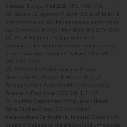
disease. N Engl J Med 2020; 383: 1436–1446.
[3] Bakris GL, Agarwal R, Anker SD, et al. Effect of
finerenone on chronic kidney disease outcomes in
type 2 diabetes. N Engl J Med 2020; 383: 2219–2229.
[4] Pitt B, Filippatos G, Agarwal R, et al.
Cardiovascular events with finerenone in kidney
disease and type 2 diabetes. N Engl J Med 2021;
385: 2252–2263.
[5] EMPA‑KIDNEY Collaborative Group;
Herrington WG, Staplin N, Wanner C, et al.
Empagliflozin in Patients with Chronic Kidney
Disease. N Engl J Med 2023; 388: 117–127.
[6] Nuffield Department of Population Health
Renal Studies Group; SGLT2 inhibitor
Meta‑Analysis Cardio‑Renal Trialists’ Consortium.
Impact of diabetes on the effects of sodium glucose