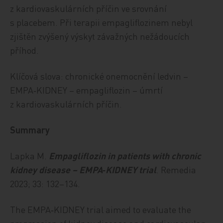
z kardiovaskulárních příčin ve srovnání
s placebem. Při terapii empagliflozinem nebyl
zjištěn zvýšený výskyt závažných nežádoucích
příhod.
Klíčová slova: chronické onemocnění ledvin –
EMPA‑KIDNEY – empagliflozin – úmrtí
z kardiovaskulárních příčin.
Summary
Lapka M.
Empagliflozin in patients with chronic
kidney disease – EMPA‑KIDNEY trial
. Remedia
2023; 33: 132–134.
The EMPA‑KIDNEY trial aimed to evaluate the