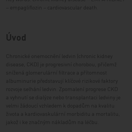
– empagliflozin – cardiovascular death.
Úvod
Chronické onemocnění ledvin (chronic kidney
disease, CKD) je progresivní chorobou, přičemž
snížená glomerulární filtrace a přítomnost
albuminurie představují klíčové rizikové faktory
rozvoje selhání ledvin. Zpomalení progrese CKD
a vyhnutí se dialýze nebo transplantaci ledviny je
velmi žádoucí vzhledem k dopadům na kvalitu
života a kardiovaskulární morbiditu a mortalitu,
jakož i ke značným nákladům na léčbu.