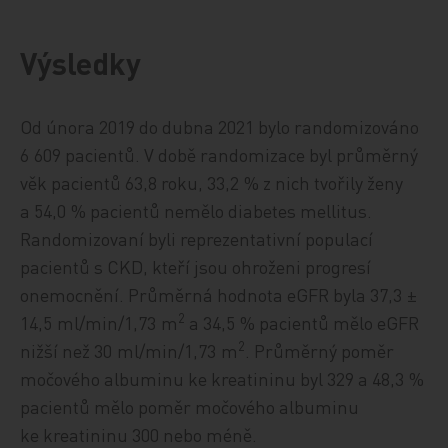
Výsledky
Od února 2019 do dubna 2021 bylo randomizováno
6 609 pacientů. V době randomizace byl průměrný
věk pacientů 63,8 roku, 33,2 % z nich tvořily ženy
a 54,0 % pacientů nemělo diabetes mellitus.
Randomizovaní byli reprezentativní populací
pacientů s CKD, kteří jsou ohroženi progresí
onemocnění. Průměrná hodnota eGFR byla 37,3 ±
2
14,5 ml/min/1,73 m
a 34,5 % pacientů mělo eGFR
2
nižší než 30 ml/min/1,73 m
. Průměrný poměr
močového albuminu ke kreatininu byl 329 a 48,3 %
pacientů mělo poměr močového albuminu
ke kreatininu 300 nebo méně.