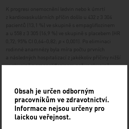
K progresi onemocnění ledvin nebo k úmrtí
z kardiovaskulárních příčin došlo u 432 z 3 304
pacientů (13,1 %) ve skupině s empagliflozinem
a u 558 z 3 305 (16,9 %) ve skupině s placebem (HR
0,72; 95% CI 0,64–0,82;
p
< 0,001). Po eliminaci
rodinné anamnézy byla míra počtu prvních
a následných hospitalizací z jakékoliv příčiny nižší
ve skupině s empagliflozinem než ve skupině
s placebem (24,8 vs. 29,2 hospitalizace na 100
pacientoroků; HR 0,86; 95% CI 0,78–0,95;
p
= 0,003).
Obsah je určen odborným
Nebyl pozorován žádný významný účinek ve vztahu
pracovníkům ve zdravotnictví.
k hospitalizaci pro srdeční selhání nebo úmrtí
Informace nejsou určeny pro
z kardiovaskulárních příčin (došlo k nim u 4,0 %
laickou veřejnost.
pacientů ve skupině s empagliflozinem a u 4,6 %
pacientů ve skupině s placebem; HR 0,84; 95% CI