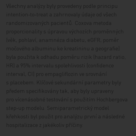
Všechny analýzy byly provedeny podle principu
intention‑to‑treat a zahrnovaly údaje od všech
randomizovaných pacientů. Coxova metoda
proporcionality s úpravou výchozích proměnných
(věk, pohlaví, anamnéza diabetu, eGFR, poměr
močového albuminu ke kreatininu a geografie)
byla použita k odhadu poměru rizik (hazard ratio,
HR) a 95% intervalu spolehlivosti (confidence
interval, CI) pro empagliflozin ve srovnání
s placebem. Klíčové sekundární parametry byly
předem specifikovány tak, aby byly upraveny
pro vícenásobné testování s použitím Hochbergova
step‑up modelu. Semiparametrický model
křehkosti byl použit pro analýzu první a následné
hospitalizace z jakékoliv příčiny.