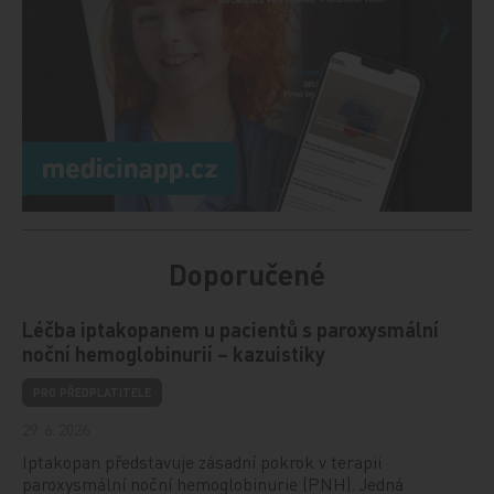
Doporučené
Léčba iptakopanem u pacientů s paroxysmální
noční hemoglobinurií – kazuistiky
PRO PŘEDPLATITELE
29. 6. 2026
Iptakopan představuje zásadní pokrok v terapii
paroxysmální noční hemoglobinurie (PNH). Jedná