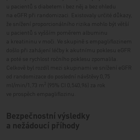
u pacientů s diabetem i bez něj a bez ohledu
na eGFR při randomizaci. Existovaly určité důkazy,
že snížení proporcionálního rizika mohlo být větší
u pacientů s vyšším poměrem albuminu
a kreatininu v moči. Ve skupině s empagliflozinem
došlo při zahájení léčby k akutnímu poklesu eGFR
a poté se rychlost ročního poklesu zpomalila.
Celkově byl rozdíl mezi skupinami ve snížení eGFR
od randomizace do poslední návštěvy 0,75
2
ml/min/1,73 m
(95% CI 0,540,96) za rok
ve prospěch empagliflozinu.
Bezpečnostní výsledky
a nežádoucí příhody