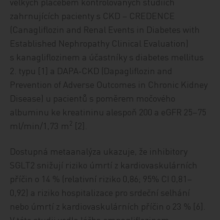
velkých placebem kontrolovaných studiích
zahrnujících pacienty s CKD – CREDENCE
(Canagliflozin and Renal Events in Diabetes with
Established Nephropathy Clinical Eva­lua­tion)
s kanagliflozinem a účastníky s diabetes mellitus
2. typu [1] a DAPA‑CKD (Dapagliflozin and
Prevention of Adverse Outcomes in Chronic Kidney
Disease) u pacientů s poměrem močového
albuminu ke kreatininu alespoň 200 a eGFR 25–75
2
ml/min/1,73 m
[2].
Dostupná metaanalýza ukazuje, že inhibitory
SGLT2 snižují riziko úmrtí z kardiovaskulárních
příčin o 14 % (relativní riziko 0,86; 95% CI 0,81–
0,92) a riziko hospitalizace pro srdeční selhání
nebo úmrtí z kardiovaskulárních příčin o 23 % [6].
V této studii vedla léčba empagliflozinem