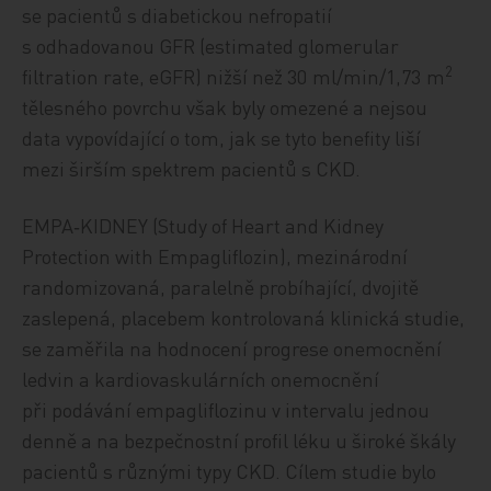
se pacientů s diabetickou nefropatií
s odhadovanou GFR (estimated glomerular
2
filtration rate, eGFR) nižší než 30 ml/min/1,73 m
tělesného povrchu však byly omezené a nejsou
data vypovídající o tom, jak se tyto benefity liší
mezi širším spektrem pacientů s CKD.
EMPA‑KIDNEY (Study of Heart and Kidney
Protection with Empagliflozin), mezinárodní
randomizovaná, paralelně probíhající, dvojitě
zaslepená, placebem kontrolovaná klinická studie,
se zaměřila na hodnocení progrese onemocnění
ledvin a kardiovaskulárních onemocnění
při podávání empagliflozinu v intervalu jednou
denně a na bezpečnostní profil léku u široké škály
pacientů s různými typy CKD. Cílem studie bylo