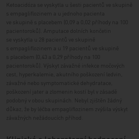
Ketoacidóza se vyskytla u šesti pacientů ve skupině
s empa­gli­flo­zi­nem a u jednoho pacienta
ve skupině s placebem (0,09 a 0,02 příhody na 100
pacientoroků). Amputace dolních končetin
se vyskytla u 28 pacientů ve skupině
s empagliflozinem a u 19 pacientů ve skupině
s placebem (0,43 a 0,29 příhody na 100
pacientoroků). Výskyt závažné infekce močových
cest, hyperkalemie, akutního poškození ledvin,
závažné nebo symptomatické dehydratace,
poškození jater a zlomenin kostí byl v zásadě
podobný v obou skupinách. Nebyl zjištěn žádný
důkaz, že by léčba empagliflozinem zvýšila výskyt
závažných nežádoucích příhod.
Klinická a laboratorní hodnocení