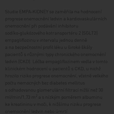
Studie EMPA‑KIDNEY se zaměřila na hodnocení
progrese onemocnění ledvin a kardiovaskulárních
onemocnění při podávání inhibitoru
sodíko‑glukózového kotransportéru 2 (SGLT2)
empagliflozinu v intervalu jednou denně
a na bezpečnostní profil léku u široké škály
pacientů s různými typy chronického onemocnění
ledvin (CKD). Léčba empagliflozinem vedla v tomto
klinickém hodnocení u pacientů s CKD, u nichž
hrozilo riziko progrese onemocnění, včetně velkého
počtu nemocných bez diabetes mellitus
s odhadovanou glomerulární filtrací nižší než 30
2
ml/min/1,73 m
a s nízkým poměrem albuminu
ke kreatininu v moči, k nižšímu riziku progrese
onemocnění ledvin nebo úmrtí