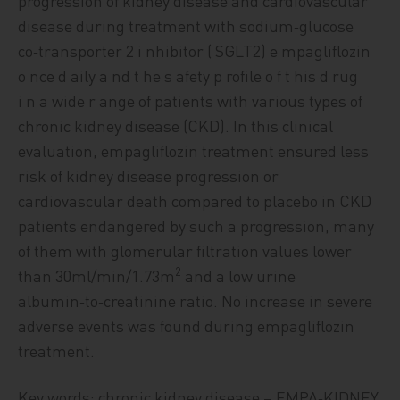
progression of kidney disease and cardiovascular
disease during treatment with sodium‑glucose
co‑transporter 2 i nhibitor ( SGLT2) e mpagliflozin
o nce d aily a nd t he s afety p rofile o f t his d rug
i n a wide r ange of patients with various types of
chronic kidney disease (CKD). In this clinical
evaluation, empagliflozin treatment ensured less
risk of kidney disease progression or
cardiovascular death compared to placebo in CKD
patients endangered by such a progression, many
of them with glomerular filtration values lower
2
than 30ml/min/1.73m
and a low urine
albumin‑to‑creatinine ratio. No increase in severe
adverse events was found during empagliflozin
treatment.
Key words: chronic kidney disease – EMPA‑KIDNEY