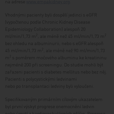
na adrese
www.empakidney.org
.
Vhodnými pacienty byli dospělí jedinci s eGFR
(vypočtenou podle Chronic Kidney Disease
Epidemiology Col­laboration) alespoň 20
2
2
ml/min/1,73 m
, ale méně než 45 ml/min/1,73 m
bez ohledu na albuminurii, nebo s eGFR alespoň
2
45 ml/min/1,73 m
, ale méně než 90 ml/min/1,73
2
m
s poměrem močového albuminu ke kreatininu
nejméně 200 při screeningu. Do studie mohli být
zařazeni pacienti s diabetes mellitus nebo bez něj.
Pacienti s polycystickými ledvinami
nebo po transplantaci ledviny byli vyloučeni.
Specifikovaným primárním cílovým ukazatelem
byl první výskyt progrese onemocnění ledvin
nebo úmrtí z kardiovaskulárních příčin. Progrese