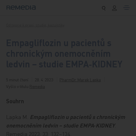
Přeskočit na obsah
Od teorie k praxi, studie, kazuistiky
Empagliflozin u pacientů s
chronickým onemocněním
ledvin – studie EMPA‑KIDNEY
5 minut čtení
28. 4. 2023
PharmDr. Marek Lapka
Vyšlo v titulu
Remedia
Souhrn
Lapka M.
Empagliflozin u pacientů s chronickým
onemocněním ledvin – studie EMPA‑KIDNEY
.
Remedia 2023; 33: 132–134.