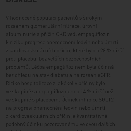
V hodnocené populaci pacientů s širokým
rozsahem glomerulární filtrace, úrovní
albuminurie a příčin CKD vedl empagliflozin
k riziku progrese onemocnění ledvin nebo úmrtí
z kardiovaskulárních příčin, které bylo o 28 % nižší
proti placebu, bez větších bezpečnostních
problémů. Léčba empagliflozinem byla účinná
bez ohledu na stav diabetu a na rozsah eGFR.
Riziko hospitalizace z jakékoliv příčiny bylo
ve skupině s empagliflozinem o 14 % nižší než
ve skupině s placebem. Účinek inhibice SGLT2
na progresi onemocnění ledvin nebo úmrtí
z kardiovaskulárních příčin je kvantitativně
podobný účinku pozorovanému ve dvou dalších