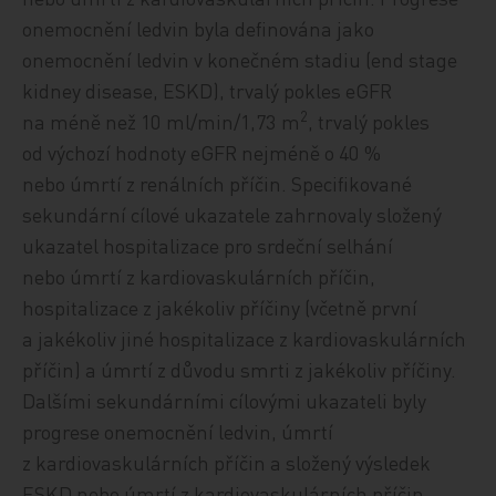
onemocnění ledvin byla definována jako
onemocnění ledvin v konečném stadiu (end stage
kidney disease, ESKD), trvalý pokles eGFR
2
na méně než 10 ml/min/1,73 m
, trvalý pokles
od výchozí hodnoty eGFR nejméně o 40 %
nebo úmrtí z renálních příčin. Specifikované
sekundární cílové ukazatele zahrnovaly složený
ukazatel hospitalizace pro srdeční selhání
nebo úmrtí z kardiovaskulárních příčin,
hospitalizace z jakékoliv příčiny (včetně první
a jakékoliv jiné hospitalizace z kardiovaskulárních
příčin) a úmrtí z důvodu smrti z jakékoliv příčiny.
Dalšími sekundárními cílovými ukazateli byly
progrese onemocnění ledvin, úmrtí
z kardiovaskulárních příčin a složený výsledek
ESKD nebo úmrtí z kardiovaskulárních příčin.