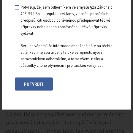
Potvrzuji, že jsem odborníkem ve smyslu §2a Zákona č.
0,67–1,07;
p
= 0,15) ani v souvislosti s úmrtím
40/1995 Sb., o regulaci reklamy, ve znění pozdějších
z jakékoliv příčiny (4,5 % vs. 5,1 %; HR 0,87; 95% CI
předpisů, čili osobou oprávněnou předepisovat léčivé
0,70–1,08;
p
= 0,21). Poměr rizik při léčbě
přípravky nebo osobou oprávněnou léčivé přípravky
empagliflozinem proti podávání placeba byl
vydávat.
s ohledem na progresi onemocnění ledvin 0,71
Beru na vědomí, že informace obsažené dále na těchto
(95% CI 0,62–0,81), pro úmrtí na kardiovaskulární
stránkách nejsou určeny laické veřejnosti, nýbrž
příčinu 0,84 (95% CI 0,60–1,19) a pro složený
zdravotnickým odborníkům, a to se všemi riziky a
důsledky z toho plynoucími pro laickou veřejnost.
ukazatel ESKD nebo úmrtí z kardiovaskulárních
příčin 0,73 (95% CI 0,59–0,89).
POTVRDIT
Terciární a průzkumné výsledky
Účinek léčby empagliflozinem v rámci primárních
parametrů byl konzistentní napříč klíčovými
podskupinami. Přínosy léčby tak vyšly koherentně