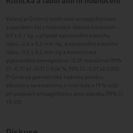
Vážený průměrný rozdíl mezi empagliflozinem
a placebem byl v hodnotách tělesné hmotnosti –
0,9 ± 0,1 kg, v případě systolického krevního
tlaku –2,6 ± 0,3 mm Hg, diastolického krevního
tlaku –0,5 ± 0,2 mm Hg a koncentrace
glykovaného hemoglobinu –0,39 mmol/mol (95%
CI –0,77 až –0,01 [–0,04 %; 95% CI –0,07 až 0,00]).
Průměrná geometrická hodnota poměru
albuminu ke kreatininu v moči byla o 19 % nižší
při podávání empagliflozinu proti placebu (95% CI
15–23).
Diskuse