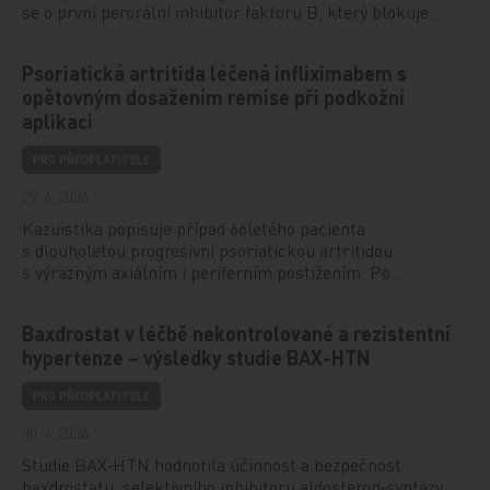
se o první perorální inhibitor faktoru B, který blokuje…
Psoriatická artritida léčená infliximabem s
opětovným dosažením remise při podkožní
aplikaci
PRO PŘEDPLATITELE
29. 6. 2026
Kazuistika popisuje případ 66letého pacienta
s dlouholetou progresivní psoriatickou artritidou
s výrazným axiálním i periferním postižením. Po…
Baxdrostat v léčbě nekontrolované a rezistentní
hypertenze – výsledky studie BAX-HTN
PRO PŘEDPLATITELE
30. 4. 2026
Studie BAX‑HTN hodnotila účinnost a bezpečnost
baxdrostatu, selektivního inhibitoru aldosteron‑syntázy,