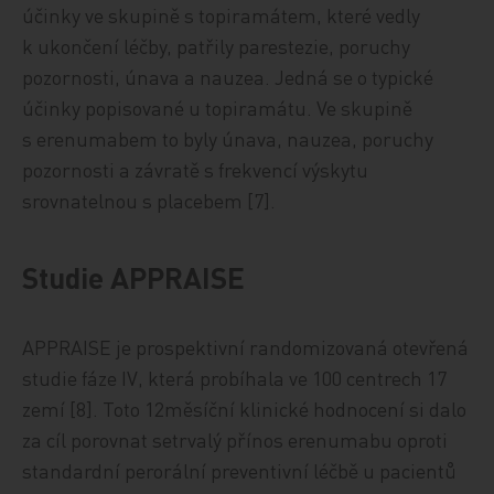
účinky ve skupině s topiramátem, které vedly
k ukončení léčby, patřily parestezie, poruchy
pozornosti, únava a nauzea. Jedná se o typické
účinky popisované u topiramátu. Ve skupině
s erenumabem to byly únava, nauzea, poruchy
pozornosti a závratě s frekvencí výskytu
srovnatelnou s placebem [7].
Studie APPRAISE
APPRAISE je prospektivní randomizovaná otevřená
studie fáze IV, která probíhala ve 100 centrech 17
zemí [8]. Toto 12měsíční klinické hodnocení si dalo
za cíl porovnat setrvalý přínos erenumabu oproti
standardní perorální preventivní léčbě u pacientů