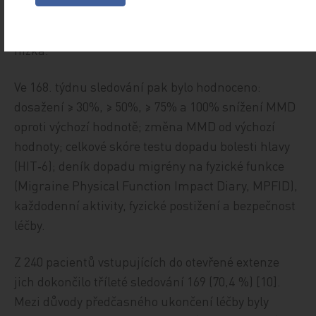
nazofaryngitida, chřipka a bolesti zad. Četnost
přerušení léčby z důvodu nežádoucích účinků byla
nízká.
Ve 168. týdnu sledování pak bylo hodnoceno:
dosažení ≥ 30%, ≥ 50%, ≥ 75% a 100% snížení MMD
oproti výchozí hodnotě; změna MMD od výchozí
hodnoty; celkové skóre testu dopadu bolesti hlavy
(HIT‑6); deník dopadu migrény na fyzické funkce
(Migraine Physical Function Impact Diary, MPFID),
každodenní aktivity, fyzické postižení a bezpečnost
léčby.
Z 240 pacientů vstupujících do otevřené extenze
jich dokončilo tříleté sledování 169 (70,4 %) [10].
Mezi důvody předčasného ukončení léčby byly