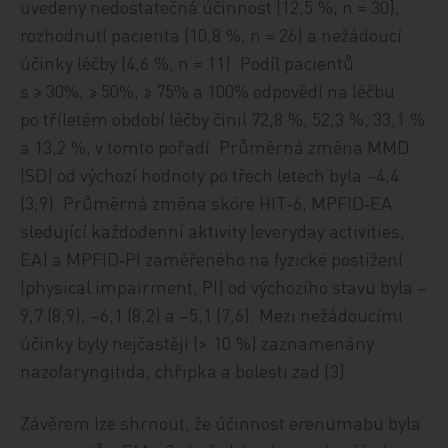
uvedeny nedostatečná účinnost (12,5 %, n = 30),
rozhodnutí pacienta (10,8 %, n = 26) a nežádoucí
účinky léčby (4,6 %; n = 11). Podíl pacientů
s ≥ 30%, ≥ 50%, ≥ 75% a 100% odpovědí na léčbu
po tříletém období léčby činil 72,8 %, 52,3 %, 33,1 %
a 13,2 %, v tomto pořadí. Průměrná změna MMD
(SD) od výchozí hodnoty po třech letech byla –4,4
(3,9). Průměrná změna skóre HIT‑6, MPFID‑EA
sledující každodenní aktivity (everyday activities,
EA) a MPFID‑PI zaměřeného na fyzické postižení
(physical impairment, PI) od výchozího stavu byla –
9,7 (8,9), –6,1 (8,2) a –5,1 (7,6). Mezi nežádoucími
účinky byly nejčastěji (> 10 %) zaznamenány
nazofaryngitida, chřipka a bolesti zad [3].
Závěrem lze shrnout, že účinnost erenumabu byla