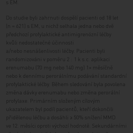
s EM.
Do studie byli zahrnuti dospělí pacienti od 18 let
(n = 621) s EM, u nichž selhala jedna nebo dvě
předchozí profylaktické antimigrenózní léčby
kvůli nedostatečné účinnosti
a/nebo nesnášenlivosti léčby. Pacienti byli
randomizováni v poměru 2 : 1 k s.c. aplikaci
erenumabu (70 mg nebo 140 mg) 1× měsíčně
nebo k dennímu perorálnímu podávání standardní
profylaktické léčby. Během sledování byla povolena
změna dávky erenumabu nebo změna perorální
profylaxe. Primárním složeným cílovým
ukazatelem byl podíl pacientů, kteří dokončili
přidělenou léčbu a dosáhli ≥ 50% snížení MMD
ve 12. měsíci oproti výchozí hodnotě. Sekundárními