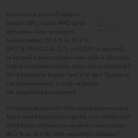
Výrazně více pacientů dosáhlo
alespoň 50% snížení MMD oproti
výchozímu stavu ve skupině
s erenumabem (55,4 % vs. 31,2 %;
OR 2,76; 95% CI 2,06–3,71;
p
< 0,001). U pacientů
ve skupině s erenumabem navíc došlo k výraznější
změně v hodnocení kvality života pomocí dotazníků
HIT‑6 (Head­ache Impact Test) a SF‑36v2 (Quality of
Life Questionnaire), a to jak ve fyzické,
tak v psychické komponentě.
Z hlediska bezpečnosti léčby nebyly zaznamenány
žádné nové bezpečnostní signály. Více nežádoucích
účinků bylo zachyceno ve skupině s topiramátem
(81,2 % vs. 55,4 %). Mezi nejčastější nežádoucí