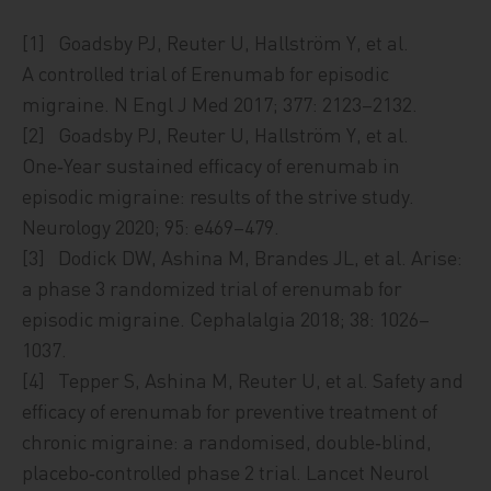
[1] Goadsby PJ, Reuter U, Hallström Y, et al.
A controlled trial of Erenumab for episodic
migraine. N Engl J Med 2017; 377: 2123–2132.
[2] Goadsby PJ, Reuter U, Hallström Y, et al.
One‑Year sustained efficacy of erenumab in
episodic migraine: results of the strive study.
Neurology 2020; 95: e469–479.
[3] Dodick DW, Ashina M, Brandes JL, et al. Arise:
a phase 3 randomized trial of erenumab for
episodic migraine. Cephalalgia 2018; 38: 1026–
1037.
[4] Tepper S, Ashina M, Reuter U, et al. Safety and
efficacy of erenumab for preventive treatment of
chronic migraine: a randomised, double‑blind,
placebo‑controlled phase 2 trial. Lancet Neurol