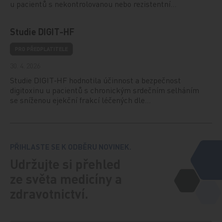
u pacientů s nekontrolovanou nebo rezistentní…
Studie DIGIT-HF
PRO PŘEDPLATITELE
30. 4. 2026
Studie DIGIT‑HF hodnotila účinnost a bezpečnost
digitoxinu u pacientů s chronickým srdečním selháním
se sníženou ejekční frakcí léčených dle…
PŘIHLASTE SE K ODBĚRU NOVINEK.
Udržujte si přehled
ze světa medicíny a
zdravotnictví.