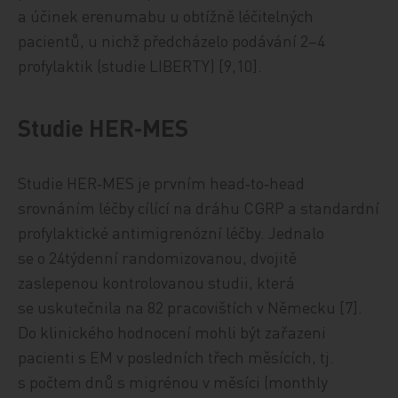
a účinek erenumabu u obtížně léčitelných
pacientů, u nichž předcházelo podávání 2–4
profylaktik (studie LIBERTY) [9,10].
Studie HER‑MES
Studie HER‑MES je prvním head‑to‑head
srovnáním léčby cílící na dráhu CGRP a standardní
profylaktické antimigrenózní léčby. Jednalo
se o 24týdenní randomizovanou, dvojitě
zaslepenou kontrolovanou studii, která
se uskutečnila na 82 pracovištích v Německu [7].
Do klinického hodnocení mohli být zařazeni
pacienti s EM v posledních třech měsících, tj.
s počtem dnů s migrénou v měsíci (monthly