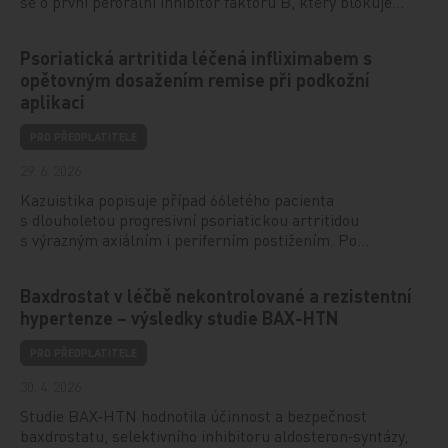
se o první perorální inhibitor faktoru B, který blokuje…
Psoriatická artritida léčená infliximabem s
opětovným dosažením remise při podkožní
aplikaci
PRO PŘEDPLATITELE
29. 6. 2026
Kazuistika popisuje případ 66letého pacienta
s dlouholetou progresivní psoriatickou artritidou
s výrazným axiálním i periferním postižením. Po…
Baxdrostat v léčbě nekontrolované a rezistentní
hypertenze – výsledky studie BAX-HTN
PRO PŘEDPLATITELE
30. 4. 2026
Studie BAX‑HTN hodnotila účinnost a bezpečnost
baxdrostatu, selektivního inhibitoru aldosteron‑syntázy,