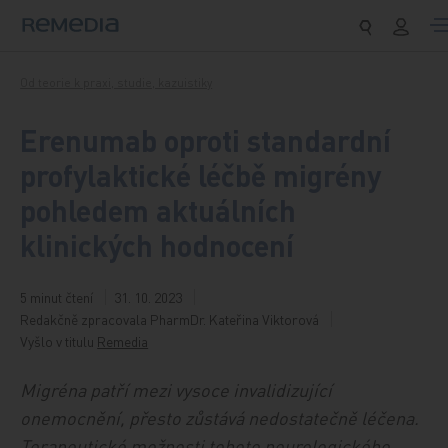
Přeskočit na obsah
Od teorie k praxi, studie, kazuistiky
Erenumab oproti standardní
profylaktické léčbě migrény
pohledem aktuálních
klinických hodnocení
5 minut čtení
31. 10. 2023
Redakčně zpracovala PharmDr. Kateřina Viktorová
Vyšlo v titulu
Remedia
Migréna patří mezi vysoce invalidizující
onemocnění, přesto zůstává nedostatečně léčena.
Terapeutické možnosti tohoto neurologického