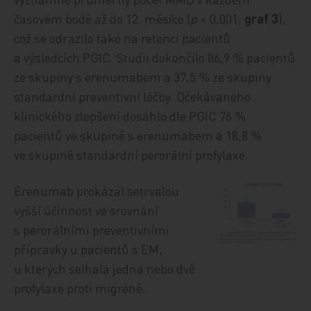
časovém bodě až do 12. měsíce (
p
< 0,001;
graf 3
),
což se odrazilo také na retenci pacientů
a výsledcích PGIC. Studii dokončilo 86,9 % pacientů
ze skupiny s erenumabem a 37,5 % ze skupiny
standardní preventivní léčby. Očekávaného
klinického zlepšení dosáhlo dle PGIC 76 %
pacientů ve skupině s erenumabem a 18,8 %
ve skupině standardní perorální profylaxe.
Erenumab prokázal setrvalou
vyšší účinnost ve srovnání
s perorálními preventivními
přípravky u pacientů s EM,
u kterých selhala jedna nebo dvě
profylaxe proti migréně.