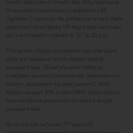
úvodní šestitýdenní titrační fázi léčby (postupná
titrace dávky topiramátu s navýšením o 25
mg/týden či pomaleji dle potřeby pacienta s cílem
dosáhnout denní dávky 100 mg) a dále udržovací
fázi s kontrolami v týdnech 8, 12, 16, 20 a 24.
Primárním cílovým ukazatelem bylo přerušení
léčby pro nežádoucí účinky během dvojitě
zaslepené fáze. Důvod přerušení léčby byl
u každého pacienta zaznamenán. Sekundárním
cílovým ukazatelem byl podíl pacientů, kteří
dosáhli alespoň 50% snížení MMD oproti výchozí
hodnotě během posledních tří měsíců dvojitě
zaslepené fáze.
Do studie bylo zařazeno 777 pacientů,
charakteristiky nemocných byly mezi skupinami