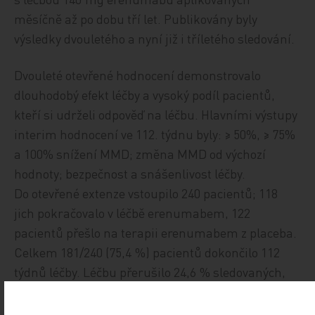
měsíčně až po dobu tří let. Publikovány byly
výsledky dvouletého a nyní již i tříletého sledování.
Dvouleté otevřené hodnocení demonstrovalo
dlouhodobý efekt léčby a vysoký podíl pacientů,
kteří si udrželi odpověď na léčbu. Hlavními výstupy
interim hodnocení ve 112. tý­dnu byly: ≥ 50%, ≥ 75%
a 100% snížení MMD; změna MMD od výchozí
hodnoty; bezpečnost a snášenlivost léčby.
Do otevřené extenze vstoupilo 240 pacientů; 118
jich pokračovalo v léčbě erenumabem, 122
pacientů přešlo na terapii erenumabem z placeba.
Celkem 181/240 (75,4 %) pacientů dokončilo 112
týdnů léčby. Léčbu přerušilo 24,6 % sledovaných,
a sice z důvodu nedostatečné účinnosti (44,0 %),
rozhodnutí pacienta (37,0 %) nebo pro nežádoucí