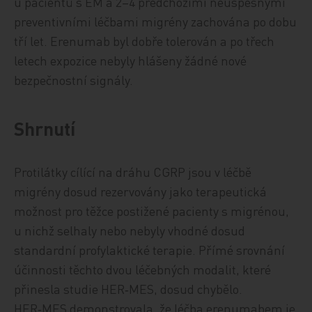
u pacientů s EM a 2–4 předchozími neúspěšnými
preventivními léčbami migrény zachována po dobu
tří let. Erenumab byl dobře tolerován a po třech
letech expozice nebyly hlášeny žádné nové
bezpečnostní signály.
Shrnutí
Protilátky cílící na dráhu CGRP jsou v léčbě
migrény dosud rezervovány jako terapeutická
možnost pro těžce postižené pacienty s migrénou,
u nichž selhaly nebo nebyly vhodné dosud
standardní profylaktické terapie. Přímé srovnání
účinnosti těchto dvou léčebných modalit, které
přinesla studie HER‑MES, dosud chybělo.
HER‑MES demonstrovala, že léčba erenumabem je