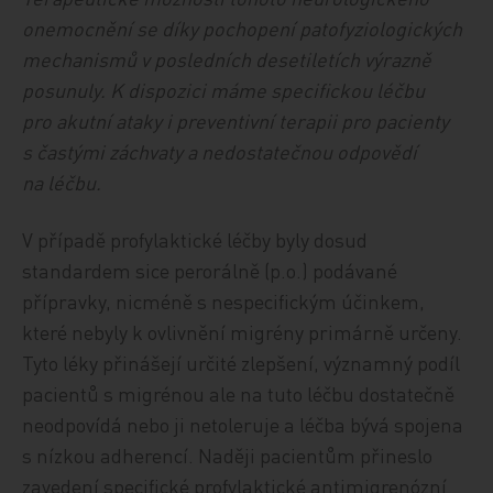
onemocnění se díky pochopení patofyziologických
mechanismů v posledních desetiletích výrazně
posunuly. K dispozici máme specifickou léčbu
pro akutní ataky i preventivní terapii pro pacienty
s častými záchvaty a nedostatečnou odpovědí
na léčbu.
V případě profylaktické léčby byly dosud
standardem sice perorálně (p.o.) podávané
přípravky, nicméně s nespecifickým účinkem,
které nebyly k ovlivnění migrény primárně určeny.
Tyto léky přinášejí určité zlepšení, významný podíl
pacientů s migrénou ale na tuto léčbu dostatečně
neodpovídá nebo ji netoleruje a léčba bývá spojena
s nízkou adherencí. Naději pacientům přineslo
zavedení specifické profylaktické anti­mi­gre­nózní