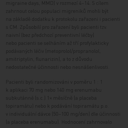
migraine days, MMD) v rozmezí 4–14. S cílem
zahrnout celou populaci migreniků mohli být
na základě dodatku k protokolu zařazeni i pacienti
s CM. Způsobilí pro zařazení byli pacienti tzv.
naivní (bez předchozí preventivní léčby)
nebo pacienti se selháním až tří profylakticky
podávaných léčiv (metoprolol/propranolol,
amitriptylin, flunarizin), a to z důvodu
nedostatečné účinnosti nebo nesnášenlivosti.
Pacienti byli randomizováni v poměru 1 : 1
k aplikaci 70 mg nebo 140 mg erenumabu
subkutánně (s.c.) 1× měsíčně (a placeba
topiramátu) nebo k podávání topiramátu p.o.
v individuální dávce (50–100 mg/den) dle účinnosti
(a placeba erenumabu). Hodnocení zahrnovalo