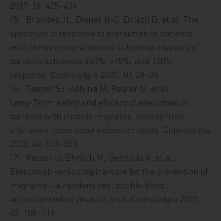
2017; 16: 425–434.
[5] Brandes JL, Diener H‑C, Dolezil D, et al. The
spectrum of response to erenumab in patients
with chronic migraine and subgroup analysis of
patients achieving ≥50%, ≥75%, and 100%
response. Cephalalgia 2020; 40: 28–38.
[6] Tepper SJ, Ashina M, Reuter U, et al.
Long‑Term safety and efficacy of erenumab in
patients with chronic migraine: results from
a 52‑week, open‑label extension study. Cephalalgia
2020; 40: 543–553.
[7] Reuter U, Ehrlich M, Gendolla A, et al.
Erenumab versus topiramate for the prevention of
migraine – a randomised, double‑blind,
active‑controlled phase 4 trial. Cephalalgia 2022;
42: 108–118.