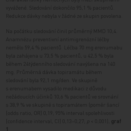
vyvážené. Sledování dokončilo 95,1 % pacientů.
Redukce dávky nebyla v žádné ze skupin povolena.
Na počátku sledování činil průměrný MMD 10,4.
Ana­mné­zu preventivní antimigrenózní léčby
nemělo 59,4 % pacientů. Léčba 70 mg erenumabu
byla zahájena u 73,5 % pacientů, u 42,5 % byla
během 24týdenního sledování navýšena na 140
mg. Průměrná dávka topiramátu během
sledování byla 92,1 mg/den. Ve skupině
s erenumabem vysadilo medikaci z důvodu
nežádoucích účinků 10,6 % pacientů ve srovnání
s 38,9 % ve skupině s topiramátem (poměr šancí
[odds ratio, OR] 0,19; 95% interval spolehlivosti
[confidence interval, CI] 0,13–0,27;
p
< 0,001),
graf
1
.