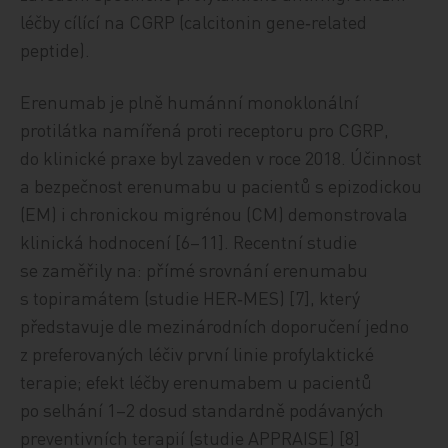
léčby cílící na CGRP (calcitonin gene‑related
peptide).
Erenumab je plně humánní monoklonální
protilátka namířená proti receptoru pro CGRP,
do klinické praxe byl zaveden v roce 2018. Účinnost
a bezpečnost erenumabu u pacientů s epizodickou
(EM) i chronickou migrénou (CM) demonstrovala
klinická hodnocení [6–11]. Recentní studie
se zaměřily na: přímé srovnání erenumabu
s topiramátem (studie HER‑MES) [7], který
představuje dle mezinárodních doporučení jedno
z preferovaných léčiv první linie profylaktické
terapie; efekt léčby erenumabem u pacientů
po selhání 1–2 dosud standardně podávaných
preventivních terapií (studie APPRAISE) [8]