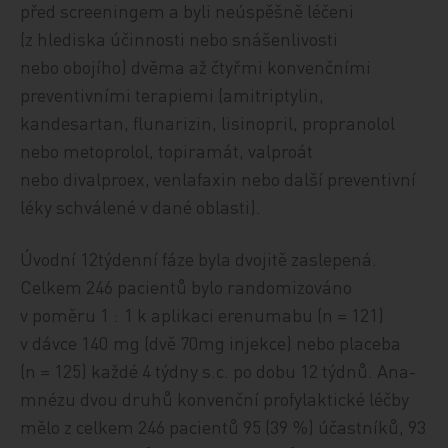
před screeningem a byli neúspěšně léčeni
(z hlediska účinnosti nebo snášenlivosti
nebo obojího) dvěma až čtyřmi konvenčními
preventivními terapiemi (amitriptylin,
kandesartan, flunarizin, lisinopril, propranolol
nebo metoprolol, topiramát, valproát
nebo divalproex, venlafaxin nebo další preventivní
léky schválené v dané oblasti).
Úvodní 12týdenní fáze byla dvojitě zaslepená.
Celkem 246 pacientů bylo randomizováno
v poměru 1 : 1 k aplikaci erenumabu (n = 121)
v dávce 140 mg (dvě 70mg injekce) nebo placeba
(n = 125) každé 4 týdny s.c. po dobu 12 týdnů. Ana­
mné­zu dvou druhů konvenční profylaktické léčby
mělo z celkem 246 pacientů 95 (39 %) účastníků, 93