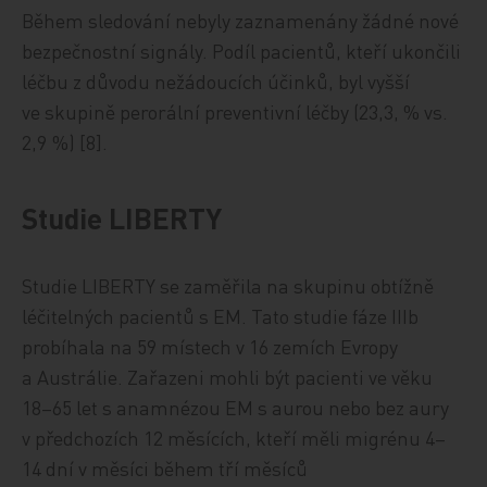
Během sledování nebyly zaznamenány žádné nové
bezpečnostní signály. Podíl pacientů, kteří ukončili
léčbu z důvodu nežádoucích účinků, byl vyšší
ve skupině perorální preventivní léčby (23,3, % vs.
2,9 %) [8].
Studie LIBERTY
Studie LIBERTY se zaměřila na skupinu obtížně
léčitelných pacientů s EM. Tato studie fáze IIIb
probíhala na 59 místech v 16 zemích Evropy
a Austrálie. Zařazeni mohli být pacienti ve věku
18–65 let s anamnézou EM s aurou nebo bez aury
v předchozích 12 měsících, kteří měli migrénu 4–
14 dní v měsíci během tří měsíců