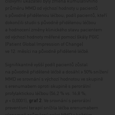
cílovými ukazateli byly změna kumulativního
průměru MMD od výchozí hodnoty u pacientů
s původně přidělenou léčbou; podíl pacientů, kteří
dokončili studii s původně přidělenou léčbou
a hodnocení změny klinického stavu pacientem
od výchozí hodnoty měřené pomocí škály PGIC
(Patient Global Im­pres­sion of Change)
ve 12. měsíci na původně přidělené léčbě.
Signifikantně vyšší podíl pacientů zůstal
na původně přidělené léčbě a dosáhl ≥ 50% snížení
MMD ve srovnání s výchozí hodnotou ve skupině
s erenumabem oproti skupině s perorální
profylaktickou léčbou (56,2 % vs. 16,8 %;
p
< 0,0001),
graf 2
. Ve srovnání s perorální
preventivní terapií snížila léčba erenumabem
významně průměrný počet MMD v každém