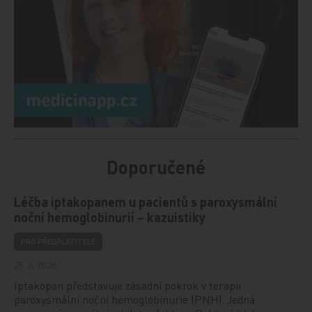
Doporučené
Léčba iptakopanem u pacientů s paroxysmální
noční hemoglobinurií – kazuistiky
PRO PŘEDPLATITELE
29. 6. 2026
Iptakopan představuje zásadní pokrok v terapii
paroxysmální noční hemoglobinurie (PNH). Jedná