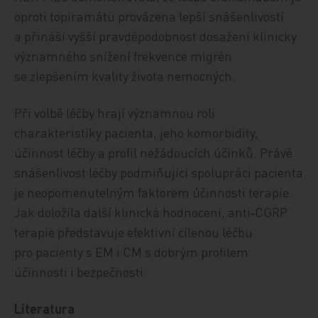
oproti topiramátu provázena lepší snášenlivostí
a přináší vyšší pravděpodobnost dosažení klinicky
významného snížení frekvence migrén
se zlepšením kvality života nemocných.
Při volbě léčby hrají významnou roli
charakteristiky pacienta, jeho komorbidity,
účinnost léčby a profil nežádoucích účinků. Právě
snášenlivost léčby podmiňující spolupráci pacienta
je neopomenutelným faktorem účinnosti terapie.
Jak doložila další klinická hodnocení, anti‑CGRP
terapie představuje efektivní cílenou léčbu
pro pacienty s EM i CM s dobrým profilem
účinnosti i bezpečnosti.
Literatura