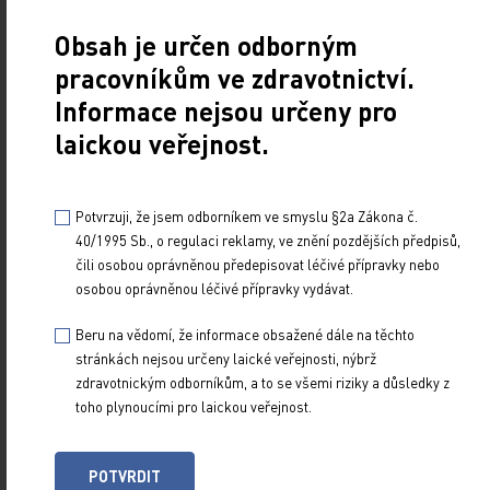
příhodu (12,0 %) [9].
Obsah je určen odborným
pracovníkům ve zdravotnictví.
Podíl pacientů, kteří v týdnu 112 dosáhli ≥ 50%
Informace nejsou určeny pro
snížení MMD od výchozí hodnoty, byl 57,2 %
laickou veřejnost.
(99/173). Snížení MMD o 75 % a více bylo doloženo
u 30,6 % (53/173) pacientů a snížení o 100 % u 16,2
% (28/173) pacientů. Změna MMD (standard
Potvrzuji, že jsem odborníkem ve smyslu §2a Zákona č.
deviation, SD) od výchozí hodnoty ve 112. týdnu
40/1995 Sb., o regulaci reklamy, ve znění pozdějších předpisů,
činila –4,2 (5,0) dne.
čili osobou oprávněnou předepisovat léčivé přípravky nebo
osobou oprávněnou léčivé přípravky vydávat.
Léčba erenumabem byla během dvouletého
Beru na vědomí, že informace obsažené dále na těchto
sledování bezpečná a dobře tolerovaná v souladu
stránkách nejsou určeny laické veřejnosti, nýbrž
s bezpečnostním profilem pozorovaným v jiných
zdravotnickým odborníkům, a to se všemi riziky a důsledky z
toho plynoucími pro laickou veřejnost.
dlouhodobých studiích s erenumabem a dalšími
inhibitory CGRP. Z nejčastějších nežádoucích
účinků (≥ 10 %) byly zaznamenány
POTVRDIT