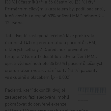
(38 %) účastníků tři a 56 účastníků (23 %) čtyři.
Primárním cílovým ukazatelem byl podíl pacientů,
kteří dosáhli alespoň 50% snížení MMD během 9.–
12. týdne.
Tato dvojitě zaslepená léčebná fáze prokázala
účinnost 140 mg erenumabu u pacientů s EM,
u kterých selhaly 2–4 předchozí preventivní
terapie. V týdnu 12 dosáhlo ≥ 50% snížení MMD
oproti výchozí hodnotě 36 (30 %) pacientů léčených
erenumabem ve srovnání se 17 (14 %) pacienty
ve skupině s placebem (
p
= 0,002).
Pacienti, kteří dokončili dvojitě
zaslepenou fázi sledování, mohli
pokračovat do otevřené extenze
s léčbou 140 mg erenumabu aplikovaných