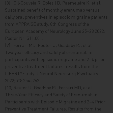
[8] Gil‑Gouveia R, Dolezil D, Paemeleire K, et al.
Sustained benefit of monthly erenumab versus
daily oral preventives in episodic migraine patients
from APPRAISE study. 8th Congress of the
European Academy of Neurology June 25–28 2022:
Poster Nr: S11.001.
[9] Ferrari MD, Reuter U, Goadsby PJ, et al.
Two‑year efficacy and safety of erenumab in
participants with episodic migraine and 2–4 prior
preventive treatment failures: results from the
LIBERTY study. J Neurol Neurosurg Psychiatry
2022; 93: 254–262.
[10] Reuter U, Goadsby PJ, Ferrari MD, et al.
Three‑Year Efficacy and Safety of Erenumab in
Participants with Episodic Migraine and 2–4 Prior
Preventive Treatment Failures: Results from the