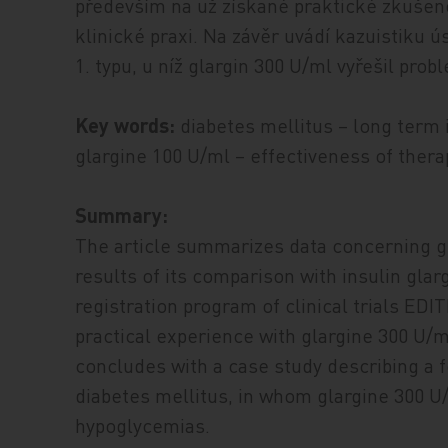
především na už získané praktické zkušeno
klinické praxi. Na závěr uvádí kazuistiku 
1. typu, u níž glargin 300 U/ml vyřešil pr
Key words:
diabetes mellitus – long term 
glargine 100 U/ml – effectiveness of thera
Summary:
The article summarizes data concerning gl
results of its comparison with insulin glar
registration program of clinical trials ED
practical experience with glargine 300 U/ml
concludes with a case study describing a f
diabetes mellitus, in whom glargine 300 U
hypoglycemias.