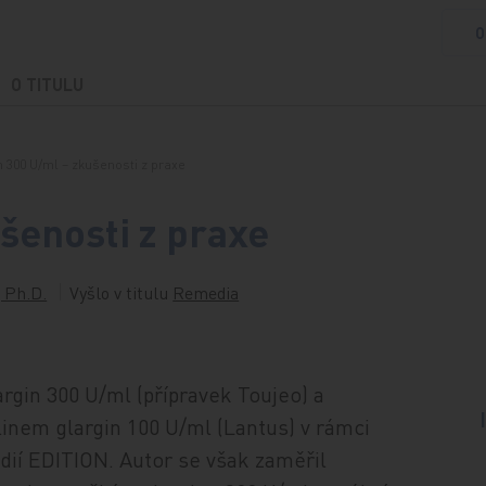
O
O TITULU
n 300 U/ml – zkušenosti z praxe
šenosti z praxe
 Ph.D.
Vyšlo v titulu
Remedia
argin 300 U/ml (přípravek Toujeo) a
linem glargin 100 U/ml (Lantus) v rámci
dií EDITION. Autor se však zaměřil