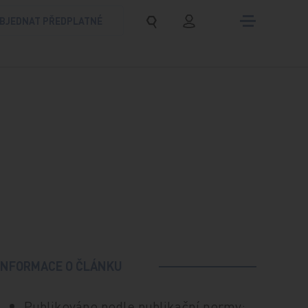
BJEDNAT PŘEDPLATNÉ
INFORMACE O ČLÁNKU
Publikováno podle publikační normy: