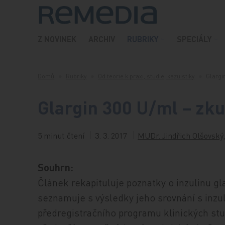
Přeskočit na obsah
Z NOVINEK
ARCHIV
RUBRIKY
SPECIÁLY
Domů
Rubriky
Od teorie k praxi, studie, kazuistiky
Glargi
Glargin 300 U/ml – zku
5 minut čtení
3. 3. 2017
MUDr. Jindřich Olšovský,
Souhrn:
Článek rekapituluje poznatky o inzulinu gl
seznamuje s výsledky jeho srovnání s inzu
předregistračního programu klinických stu