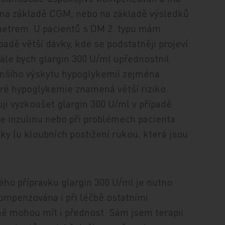
ou na základě CGM, nebo na základě výsledků
metrem. U pacientů s DM 2. typu mám
adě větší dávky, kde se podstatněji projeví
ále bych glargin 300 U/ml upřednostnil
enšího výskytu hypoglykemií zejména
ré hypoglykemie znamená větší riziko.
ji vyzkoušet glargin 300 U/ml v případě
ce inzulinu nebo při problémech pacienta
iky (u kloubních postižení rukou, která jsou
­ho přípravku glargin 300 U/ml je nutno
kompenzována i při léčbě ostatními
l­ně mohou mít i přednost. Sám jsem terapii