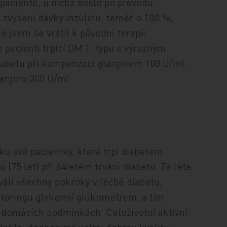
 pacientů, u nichž došlo po převodu
zvýšení dávky inzulinu, téměř o 100 %,
 jsem se vrátil k původní terapii.
 pacienti trpící DM 1. typu s výrazným
iabetu při kompenzaci glarginem 100 U/ml
larginu 300 U/ml.
­ku své pacientky, která trpí diabetem
ou (75 let) při 64letém trvání diabetu. Za léta
álí všechny pokroky v léčbě diabetu,
itoringu glykemií glukometrem, a tím
omácích podmínkách. Celoživotní aktivní
latila, dodnes má velmi dobrou kvalitu