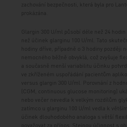
zachování bezpečnosti, která byla pro Lant
prokázána.
Glargin 300 U/ml působí déle než 24 ho­din 
než účinek glarginu 100 U/ml. Tato skutečn
hodiny dříve, případně o 3 hodiny později n
nemocného běžně obvyklá, což zvyšuje flexi
a současně menší variabilitu účinku potvrd
ve zkříženém uspořádání pacientům apliko
versus glargin 300 U/ml. Porovnání z hodn
(CGM, continuous glucose monitoring) ukáz
nebo večer nevedla k velkým rozdílům gly
zatímco u glarginu 100 U/ml vedla k větší
účinek dlouhodobého analoga s větší flexib
považovat za přínos. Stejnou účinnost s o