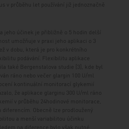
us v průběhu let používání již jednoznačně
a jeho účinek je přibližně o 5 hodin delší
ost umožňuje v praxi jeho aplikaci o 3
ež v dobu, která je pro konkrétního
bilitu podávání. Flexibilitu aplikace
ila také Bergenstalova studie [3], kde byl
ván ráno nebo večer glargin 100 U/ml
ocení kontinuální monitorací glykemií
alo, že aplikace glarginu 300 U/ml ráno
kemií v průběhu 24hodinové monitorace,
m diferencím. Obecně lze prodloužený
ilitou a menší variabilitou účinku
hledem na diference bylo však nutné