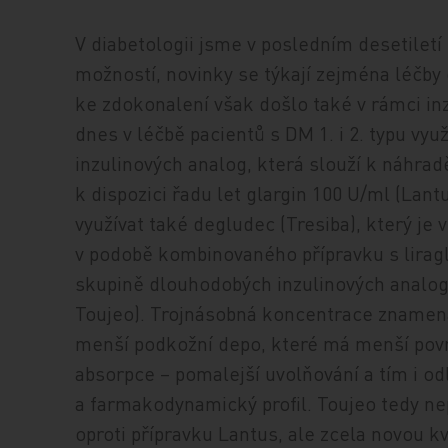
V diabetologii jsme v posledním desetilet
možností, novinky se týkají zejména léčby 
ke zdokonalení však došlo také v rámci in
dnes v léčbě pacientů s DM 1. i 2. typu vy
inzulinových analog, která slouží k náhra
k dispozici řadu let glargin 100 U/ml (Lant
využívat také degludec (Tresiba), který je v
v podobě kombinovaného přípravku s liragl
skupině dlouhodobých inzulinových analog 
Toujeo). Trojnásobná koncentrace znamená
menší podkožní depo, které má menší povrc
absorpce – pomalejší uvolňování a tím i o
a farmakodynamický profil. Toujeo tedy ne
oproti přípravku Lantus, ale zcela novou kva