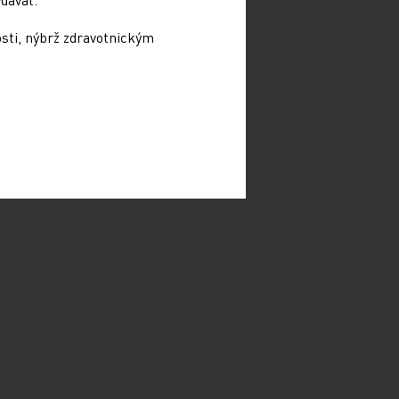
osti, nýbrž zdravotnickým