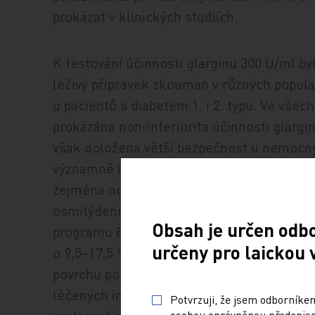
prokázat v klinických ­studiích.
K testování účinnosti glarginu 300 U/ml by
léčivý přípravek zkoumán v různých popula
u pacientů s diabetem 1. i 2. typu. Ve vše
prokázána non‑inferiorita účinnosti glargi
však doložena větší bezpečnost u nemocný
významně menším výskytem prokázaných an
zejména nočních. U pacientů s DM 1. typu 
osmitýdenní titrace [7], dále už rozdíl zjiš
Obsah je určen odb
programu EDITION byl prokázán pro glargin
určeny pro laickou 
o 9,5–17,5 %. Tato skutečnost je vysvětlo
povrchu podkožního depa inzulinu. V klinic
léčených inzulinem ve starším věku (nad 65
Potvrzuji, že jsem odborníkem
osobou oprávněnou předepisov