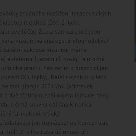
í svědky značného rozšíření terapeutických
diabetes mellitus (DM) 2. typu,
zulinové léčby. Zcela samozřejmě jsou
užívána inzulinová analoga. Z dlouhodobých
dě bazální sekrece inzulinu, máme
us) a detemir (Levemir), nověji je možné
 klinické praxi u nás zatím k dispozici jen
utidem (Xultophy). Další novinkou v této
se stal glargin 300 U/ml (přípravek
 o dvě třetiny menší objem injekce, tedy
h, s čímž souvisí odlišná kinetika
dlišný farmakokinetický
představuje jen trojnásobnou koncentraci
litu [1,2] z hledis­ka účinnosti při