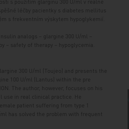
sti s použitím glarginu 300 U/ml v reálné
úspěšné léčby pacientky s diabetes mellitus
oblém s frekventním výskytem hypoglykemií.
insulin analogs – glargine 300 U/ml –
py – safety of therapy – hypoglycemia.
argine 300 U/ml (Toujeo) and presents the
gine 100 U/ml (Lantus) within the pre
ITION. The author, however, focuses on his
 use in real clinical practice. He
emale patient suffering from type 1
/ml has solved the problem with frequent