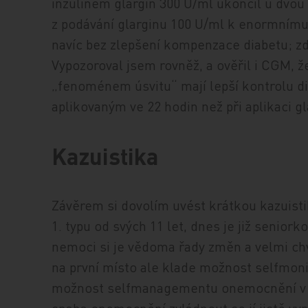
inzulinem glargin 300 U/ml ukončil u dvou
z podávání glarginu 100 U/ml k enormnímu 
navíc bez zlepšení kompenzace diabetu; zde
Vypozoroval jsem rovněž, a ověřil i CGM, že
„fenoménem úsvitu“ mají lepší kontrolu d
aplikovaným ve 22 hodin než při aplikaci g
Kazuistika
Závěrem si dovolím uvést krátkou ka­zuis­ti
1. typu od svých 11 let, dnes je již se­nior­k
nemoci si je vědoma řady změn a velmi chv
na první místo ale klade možnost selfmon
možnost selfmanagementu onemocnění v d
snaha onemocnění zvládnout se jí jistě vyp