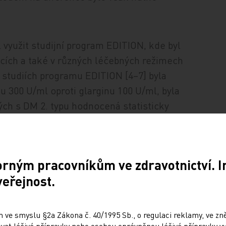
l využit studijní program EDITION, kde byl
cích a také v různých léčebných režimech
ch studiích programu EDITION [4–7] byla
nu 300 U/ml oproti glarginu 100 U/ml, byla
ch s DM 2. typu hodnocená statisticky
ebo závažných hypoglykemií [4–6], a to
byl tento přínos pozorován jen v průběhu
těn nebyl. V průběhu studií v klinickém
orným pracovníkům ve zdravotnictví. 
 300 U/ml nárůst dávky tohoto inzulinu
veřejnost.
vána snížením absorpce inzulinu z menšího
ké praxi je vysoké procento pacientů
 let). Proto je důležité, že provedená
 ve smyslu §2a Zákona č. 40/1995 Sb., o regulaci reklamy, ve zněn
at léčivé přípravky nebo osobou oprávněnou léčivé přípravky vy