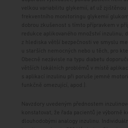
velkou variabilitu glykemií, ať už zjištěn
frekventního monitoringu glykemií gluko
dobrou zkušenost s tímto přípravkem v příp
redukce aplikovaného množství inzulinu; d
z hlediska větší bezpečnosti ve smyslu m
u starších nemocných nebo u těch, pro kte
Obecně nezávisle na typu diabetu doporuču
větších lokálních problémů v místě aplika
s aplikací inzulinu při poruše jemné motor
funkčně omezující, apod.).
Navzdory uvedeným přednostem inzu­li­no­vé
konstatovat, že řada pacientů je výbor­ně 
dlouhodobými analogy inzulinu. In­di­vi­duá