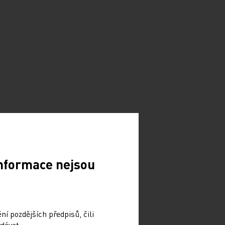
Informace nejsou
í pozdějších předpisů, čili
dávat.