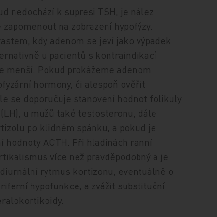
ud nedochází k supresi TSH, je nález
zapomenout na zobrazení hypofýzy.
astem, kdy adenom se jeví jako výpadek
ternativně u pacientů s kontraindikací
st je menší. Pokud prokážeme adenom
ofyzární hormony, či alespoň ověřit
kle se doporučuje stanovení hodnot folikuly
 (LH), u mužů také testosteronu, dále
rtizolu po klidném spánku, a pokud je
í hodnoty ACTH. Při hladinách ranní
ortikalismus více než pravděpodobný a je
 diurnální rytmus kortizonu, eventuálně o
riferní hypofunkce, a zvážit substituční
eralokortikoidy.