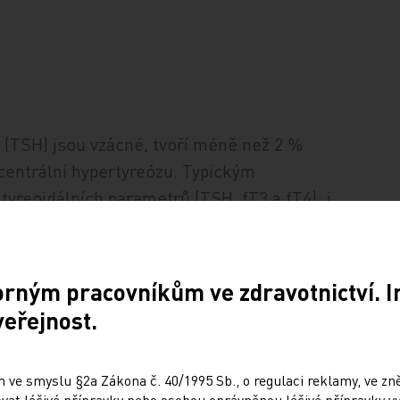
n (TSH) jsou vzácné, tvoří méně než 2 %
centrální hypertyreózu. Typickým
tyreoidálních parametrů (TSH, fT3 a fT4); i
ikdy není suprimované pod 0,5 IU/ml, jak
iné etiologie (Gravesova choroba, toxický
 štítná žláza obvykle bývá bez
orným pracovníkům ve zdravotnictví. 
cký ultrasonografický nález jako u
veřejnost.
láza se zvýšenou vaskularizací). Je nutno
hormony, který je způsoben mutací b-
 ve smyslu §2a Zákona č. 40/1995 Sb., o regulaci reklamy, ve zněn
ze (bližší popis tohoto stavu přesahuje
at léčivé přípravky nebo osobou oprávněnou léčivé přípravky vy