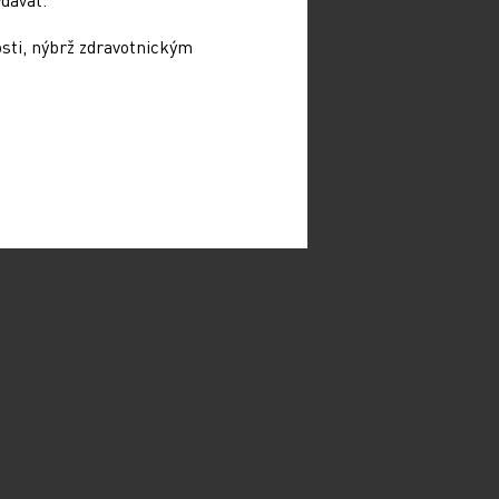
osti, nýbrž zdravotnickým