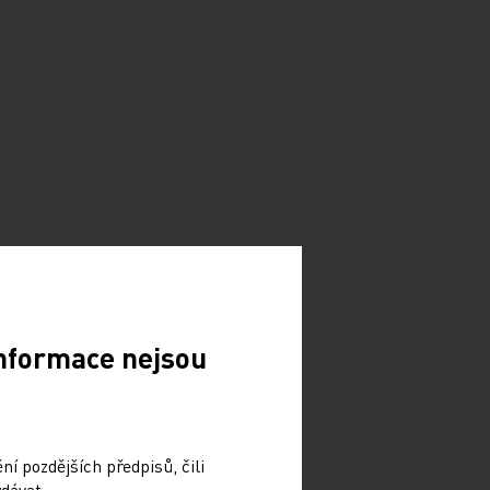
Informace nejsou
í pozdějších předpisů, čili
dávat.