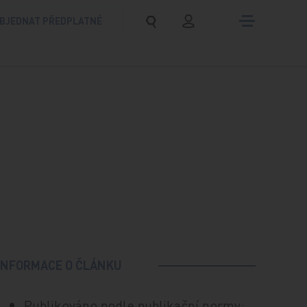
BJEDNAT PŘEDPLATNÉ
INFORMACE O ČLÁNKU
Publikováno podle publikační normy: