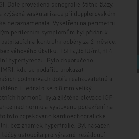
3). Dále provedena sonografie štítné žlázy,
ěna zvýšená vaskularizace při dopplerovském
entka nezaznamenala. Vyšetření na perimetru
lým periferním symptomům byl přidán k
palpitacích a kontrolní odběry za 2 měsíce.
bez váhového úbytku, TSH 6,35 IU/ml, fT4
ální hypertyreózu. Bylo doporučeno
(MR), kde se podařilo prokázat
ašich podmínkách dobře realizovatelné a
uštěno.) Jednalo se o 8 mm veliký
atních hormonů; byla zjištěna elevace IGF-
) lehce nad normu a vysloveno podezření na
o bylo zopakováno kardioechografické
lní, bez známek hypertrofie. Byl nasazen
d léčby ustoupila pro výrazné nežádoucí