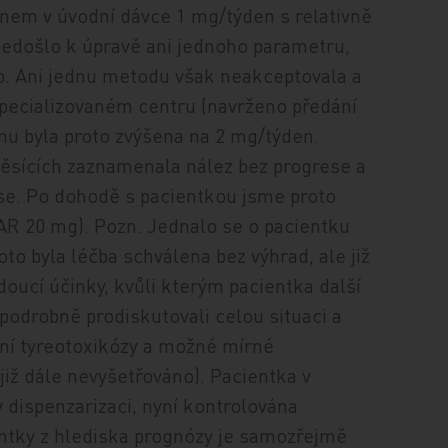
inem v úvodní dávce 1 mg/týden s relativně
nedošlo k úpravě ani jednoho parametru,
up. Ani jednu metodu však neakceptovala a
e specializovaném centru (navrženo předání
linu byla proto zvýšena na 2 mg/týden.
ěsících zaznamenala nález bez progrese a
se. Po dohodě s pacientkou jsme proto
LAR 20 mg). Pozn. Jednalo se o pacientku
to byla léčba schválena bez výhrad, ale již
ádoucí účinky, kvůli kterým pacientka další
podrobně prodiskutovali celou situaci a
lní tyreotoxikózy a možné mírné
již dále nevyšetřováno). Pacientka v
 dispenzarizaci, nyní kontrolována
entky z hlediska prognózy je samozřejmě