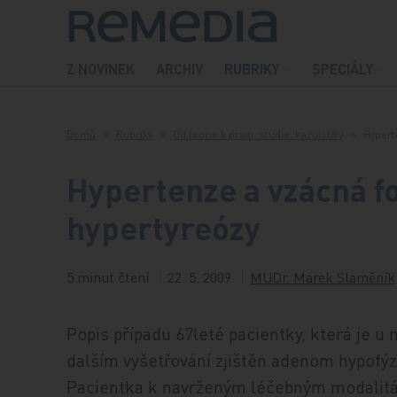
Přeskočit na obsah
Z NOVINEK
ARCHIV
RUBRIKY
SPECIÁLY
Domů
Rubriky
Od teorie k praxi, studie, kazuistiky
Hypert
Hypertenze a vzácná f
hypertyreózy
5 minut čtení
22. 5. 2009
MUDr. Marek Slaměník
Popis případu 67leté pacientky, která je u 
dalším vyšetřování zjištěn adenom hypofýz
Pacientka k navrženým léčebným modalitá