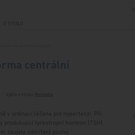
O
O TITULU
enze a vzácná forma centrální…
orma centrální
Vyšlo v titulu
Remedia
mě v ordinaci léčena pro hypertenzi. Při
y produkující tyreotropní hormon (TSH).
m zaujala odmítavý postoj.