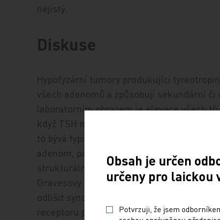
nejistý.
Diskuse
Hypofyzární tumory produkující tyreotropi
všech adenomů a způsobují sekundární či 
laboratorním obrazem je elevace všech tří 
když TSH může být v normálním rozsahu, n
to bývá typicky u neléčené tyreotoxikózy j
adenom, polynodózní struma apod.). Rovněž
Obsah je určen odb
strukturálních změn, nenacházíme zde typi
určeny pro laickou 
Gravesovy choroby (hypoechogenní štítná ž
odlišit syndrom rezistence na tyreoidální 
Potvrzuji, že jsem odborníkem
receptoru pro tyreoidální hormony v hypofý
osobou oprávněnou předepisov