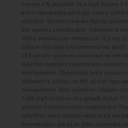
(norma ≤ 9), prolaktin 14,6 mg/l (norma ≤ 2
která neprokázala patologii, nebyla zjišt
vyšetření. Bolesti hlavy ani diplopii paci
bez výpadku zorného pole. Vzhledem k ma
běžné medikaci jen metoprolol 12,5 mg při 
Během této doby byla nemocná bez potíží, 
27,8 pmol/l, vysloveno podezření na centr
vyšetření hypofýzy magnetickou rezonancí 
mikroadenom. (Dynamické testy nejsou v n
vzhledem k záchytu na MR od nich bylo up
mikroadenom. Byly vyšetřeny i hladiny ost
1 435 mg/l (insuline-like growth factor 1
adenom s kombinovanou nadprodukcí. Prot
vyšetření, které ukázalo nález zcela normá
bromokryptin, ale již po týdnu pacientka o