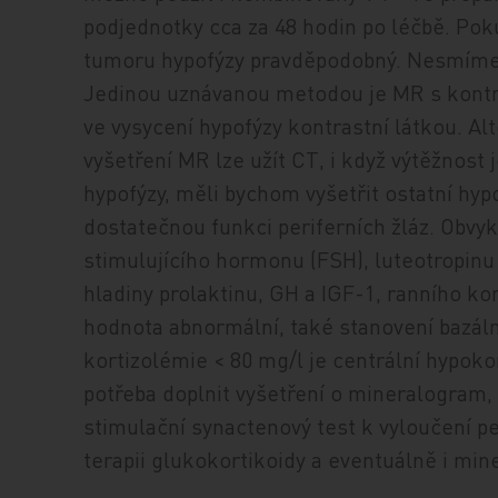
podjednotky cca za 48 hodin po léčbě. Pok
tumoru hypofýzy pravděpodobný. Nesmíme 
Jedinou uznávanou metodou je MR s kontr
ve vysycení hypofýzy kontrastní látkou. Al
vyšetření MR lze užít CT, i když výtěžno
hypofýzy, měli bychom vyšetřit ostatní hyp
dostatečnou funkci periferních žláz. Obvy
stimulujícího hormonu (FSH), luteotropinu
hladiny prolaktinu, GH a IGF-1, ranního ko
hodnota abnormální, také stanovení bazáln
kortizolémie < 80 mg/l je centrální hypok
potřeba doplnit vyšetření o mineralogram,
stimulační synactenový test k vyloučení pe
terapii glukokortikoidy a eventuálně i min