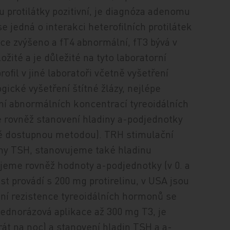
 protilátky pozitivní, je diagnóza adenomu
 jedná o interakci heterofilních protilátek
ce zvýšeno a fT4 abnormální, fT3 bývá v
žité a je důležité na tyto laboratorní
ofil v jiné laboratoři včetně vyšetření
ické vyšetření štítné žlázy, nejlépe
ní abnormálních koncentrací tyreoidálních
 rovněž stanovení hladiny a-podjednotky
ně dostupnou metodou). TRH stimulační
iny TSH, stanovujeme také hladinu
eme rovněž hodnoty a-podjednotky (v 0. a
test provádí s 200 mg protirelinu, v USA jsou
ení rezistence tyreoidálních hormonů se
jednorázová aplikace až 300 mg T3, je
át na noc) a stanovení hladin TSH a a-