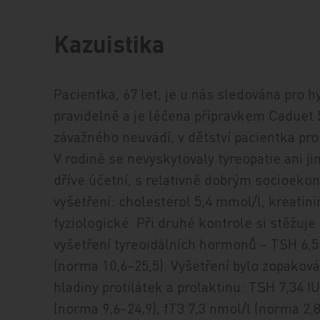
Kazuistika
Pacientka, 67 let, je u nás sledována pro hy
pravidelně a je léčena přípravkem Caduet
závažného neuvádí, v dětství pacientka pro
V rodině se nevyskytovaly tyreopatie ani j
dříve účetní, s relativně dobrým socioek
vyšetření: cholesterol 5,4 mmol/l, kreatin
fyziologické. Při druhé kontrole si stěžuj
vyšetření tyreoidálních hormonů – TSH 6,5 
(norma 10,6–25,5). Vyšetření bylo zopakován
hladiny protilátek a prolaktinu: TSH 7,34 I
(norma 9,6–24,9), fT3 7,3 nmol/l (norma 2,8