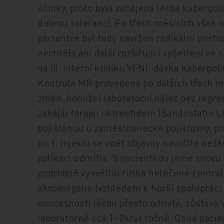
účinky, proto byla zahájena léčba kabergol
dobrou tolerancí. Po třech měsících však 
pacientce byl tedy navržen radikální post
nechtěla ani další rozšiřující vyšetření v
na III. interní kliniku VFN); dávka kabergo
Kontrola MR provedená po dalších třech m
změn, bohužel laboratorní nález bez regre
zahájili terapii oktreotidem (Sandostatin 
pojištěnou u zaměstnanecké pojišťovny, pro
po 1. injekci se opět objevily neurčité než
aplikaci odmítla. S pacientkou jsme znovu 
podrobně vysvětlili rizika neléčené centrá
akromegalie (vzhledem k horší spolupráci 
současnosti léčbu přesto odmítá, zůstává v
laboratorně cca 1–2krát ročně. Osud paci