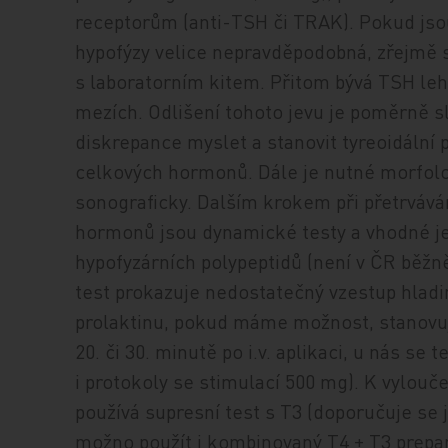
receptorům (anti-TSH či TRAK). Pokud jsou
hypofýzy velice nepravděpodobná, zřejmě se
s laboratorním kitem. Přitom bývá TSH leh
mezích. Odlišení tohoto jevu je poměrně slo
diskrepance myslet a stanovit tyreoidální pr
celkových hormonů. Dále je nutné morfolog
sonograficky. Dalším krokem při přetrvává
hormonů jsou dynamické testy a vhodné je
hypofyzárních polypeptidů (není v ČR běž
test prokazuje nedostatečný vzestup hlad
prolaktinu, pokud máme možnost, stanovuj
20. či 30. minutě po i.v. aplikaci, u nás se 
i protokoly se stimulací 500 mg). K vylouč
používá supresní test s T3 (doporučuje se 
možno použít i kombinovaný T4 + T3 prepar