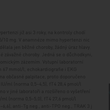
pertenzi již asi 3 roky, na kontroly chodí
 5/10 mg. V anamnéze mimo hypertenzi nic
dělala jen běžné choroby, žádný úraz hlavy.
iné závažné choroby. Jedná se o důchodkyni,
onomickým zázemím. Vstupní laboratorní
in 67 mmol/l, echokardiografie i EKG
e na občasné palpitace, proto doporučeno
IU/ml (norma 0,5–4,5), fT4 28,4 pmol/l
o v jiné laboratoři a rozšířeno o vyšetření
U/ml (norma 0,5–5,0), fT4 27,6 pmol/l
–6,6), anti-Tg neg., anti-TPO neg., TRAK 3 j