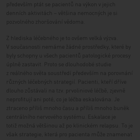
především ptát se pacientů na výkon v jejich
denních aktivitách – většina nemocných je si
pozvolného zhoršování vědoma.
Z hlediska léčebného je to ovšem velká výzva.
V současnosti nemáme žádné prostředky, které by
byly schopny u všech pacientů patologické procesy
úplně zastavit. Proto se dlouhodobé studie
z reálného světa soustředí především na porovnání
různých léčebných strategií. Pacienti, kteří dříve
dlouho zůstávali na tzv. prvoliniové léčbě, zjevně
neprofitují ani poté, co je léčba eskalována. Je
ztraceno příliš mnoho času a příliš mnoho buněk
centrálního nervového systému. Eskalace je
totiž možná většinou až po klinickém relapsu. To je
však strategie, která pro pacienta může znamenat