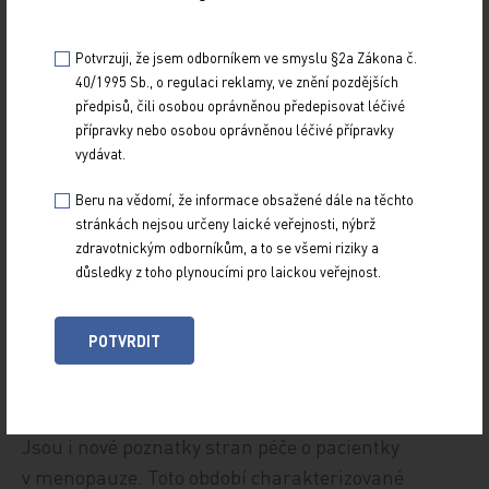
doporučuje, aby žena zůstala na léčbě po celou
dobu těhotenství i kojení, které se terapií nemusí
Potvrzuji, že jsem odborníkem ve smyslu §2a Zákona č.
omezovat. Je však s výhodou provedení MR
40/1995 Sb., o regulaci reklamy, ve znění pozdějších
předpisů, čili osobou oprávněnou předepisovat léčivé
po šestinedělí a přechod na účinnější léčbu
přípravky nebo osobou oprávněnou léčivé přípravky
při aktivitě nemoci. Pokud je choroba vysoce
vydávat.
aktivní i před graviditou, je nutné aktivitu omezit
Beru na vědomí, že informace obsažené dále na těchto
použitím HET, po níž lze otěhotnět (kladribin,
stránkách nejsou určeny laické veřejnosti, nýbrž
alemtuzumab) nebo při níž lze otěhotnět
zdravotnickým odborníkům, a to se všemi riziky a
(natalizumab s přerušením léčby ve 34. týdnu
důsledky z toho plynoucími pro laickou veřejnost.
a jejím znovuzahájením dva týdny po porodu).
Přibývá i dat, že kojení při léčbě monoklonálními
POTVRDIT
protilátkami je možné, což z farmakologického
hlediska dává smysl.
Jsou i nové poznatky stran péče o pacientky
v menopauze. Toto období charakterizované