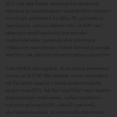
2012, kdy byla Česká neurologická společnost
obviněna ze spotřebovávání neúměrného množství
fi­nan­čních prostředků na léčbu RS, jejíž efekt je
neprůkazný. Jsme si vědomi toho, že KDP není
závazný a odráží současný stav poznání
medicínské vědy, poskytuje však informace
o žádoucím nasměrování reálné klinické praxe jak
lékařům, tak plátcům zdravotní péče a pacientům.
Z dat ReMuS dále vyplývá, že současná prevalence
nemoci je 201/100 000 obyvatel, což je nepochybný
nárůst oproti údajům z české epidemiologické
studie v roce 2012. Nárůst lze přičítat nejen lepším
diagnostickým možnostem, zvýšení povědomí
o prvních příznacích RS u lékařů i pacientů,
ale i reálnému stavu, za nímž může stát mnoho