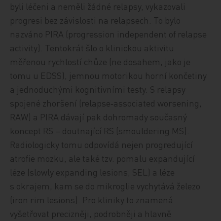
byli léčeni a neměli žádné relapsy, vykazovali
progresi bez závislosti na relapsech. To bylo
nazváno PIRA (progression independent of relapse
activity). Tentokrát šlo o klinickou aktivitu
měřenou rychlostí chůze (ne dosahem, jako je
tomu u EDSS), jemnou motorikou horní končetiny
a jednoduchými kognitivními testy. S relapsy
spojené zhoršení (relapse‑associated worsening,
RAW) a PIRA dávají pak dohromady současný
koncept RS – doutnající RS (smouldering MS).
Radiologicky tomu odpovídá nejen progredující
atrofie mozku, ale také tzv. pomalu expandující
léze (slowly expanding lesions, SEL) a léze
s okrajem, kam se do mikroglie vychytává železo
(iron rim lesions). Pro kliniky to znamená
vyšetřovat precizněji, podrobněji a hlavně