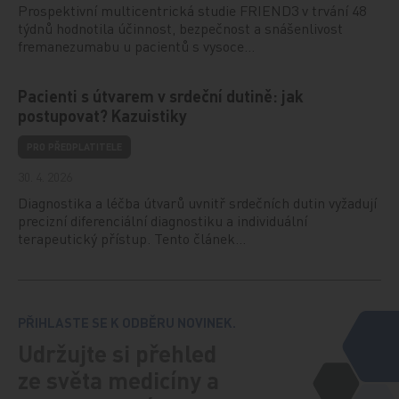
Prospektivní multicentrická studie FRIEND3 v trvání 48
týdnů hodnotila účinnost, bezpečnost a snášenlivost
fremanezumabu u pacientů s vysoce…
Pacienti s útvarem v srdeční dutině: jak
postupovat? Kazuistiky
PRO PŘEDPLATITELE
30. 4. 2026
Diagnostika a léčba útvarů uvnitř srdečních dutin vyžadují
precizní diferenciální diagnostiku a individuální
terapeutický přístup. Tento článek…
PŘIHLASTE SE K ODBĚRU NOVINEK.
Udržujte si přehled
ze světa medicíny a