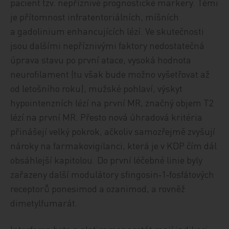
pacient tzv. nepříznivé prognostické markery. Těmi
je přítomnost infratentoriálních, míšních
a gadolinium enhancujících lézí. Ve skutečnosti
jsou dalšími nepříznivými faktory nedostatečná
úprava stavu po první atace, vysoká hodnota
neurofilament (tu však bude možno vyšetřovat až
od letošního roku), mužské pohlaví, výskyt
hypointenzních lézí na první MR, značný objem T2
lézí na první MR. Přesto nová úhradová kritéria
přinášejí velký pokrok, ačkoliv samozřejmě zvyšují
nároky na farmakovigilanci, která je v KDP čím dál
obsáhlejší kapitolou. Do první léčebné linie byly
zařazeny další modulátory sfingosin‑1‑fosfátových
receptorů ponesimod a ozanimod, a rovněž
dimetylfumarát.