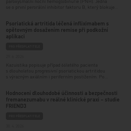
paroxysmální noční hemoglobinurie (PNH). Jedná
se o první perorální inhibitor faktoru B, který blokuje…
Psoriatická artritida léčená infliximabem s
opětovným dosažením remise při podkožní
aplikaci
PRO PŘEDPLATITELE
29. 6. 2026
Kazuistika popisuje případ 66letého pacienta
s dlouholetou progresivní psoriatickou artritidou
s výrazným axiálním i periferním postižením. Po…
Hodnocení dlouhodobé účinnosti a bezpečnosti
fremanezumabu v reálné klinické praxi – studie
FRIEND3
PRO PŘEDPLATITELE
30. 4. 2026