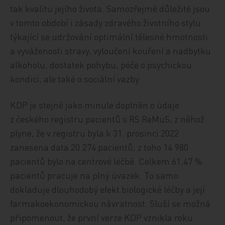
tak kvalitu jejího života. Samozřejmě důležité jsou
v tomto období i zásady zdravého životního stylu
týkající se udržování optimální tělesné hmotnosti
a vyváženosti stravy, vyloučení kouření a nadbytku
alkoholu, dostatek pohybu, péče o psychickou
kondici, ale také o sociální vazby.
KDP je stejně jako minule doplněn o údaje
z českého registru pacientů s RS ReMuS, z něhož
plyne, že v registru byla k 31. prosinci 2022
zanesena data 20 274 pacientů, z toho 14 980
pacientů bylo na centrové léčbě. Celkem 61,47 %
pacientů pracuje na plný úvazek. To samo
dokladuje dlouhodobý efekt biologické léčby a její
farmakoekonomickou návratnost. Sluší se možná
připomenout, že první verze KDP vznikla roku