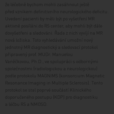
že léčebně bychom mohli zasáhnout ještě
před vznikem definitivního neurologického deficitu.
Uvedení pacienti by měli být po vyšetření MR
aktivně posíláni do RS center, aby mohli být dále
dovyšetřeni a sledováni. Řada z nich vyvíjí na MR
nová ložiska. Toto vyhledávání umožní nový
jednotný MR diagnostický a sledovací protokol
připravený prof. MUDr. Manuelou
Vaněčkovou, Ph.D., ve spolupráci s odbornými
společnostmi (radiologickou a neurologickou)
podle protokolu MAGNIMS (konsorcium Magnetic
Resonance Imaging in Multiple ­Sclerosis). Tento
protokol se stal poprvé součástí Klinického
doporučeného postupu (KDP) pro diagnostiku
a léčbu RS a NMOSD.