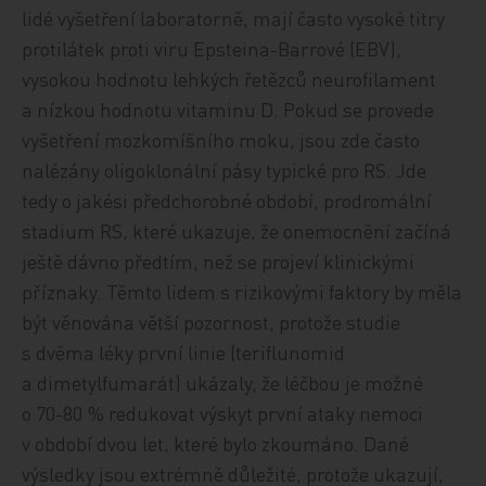
lidé vyšetření laboratorně, mají často vysoké titry
protilátek proti viru Epsteina-Barrové (EBV),
vysokou hodnotu lehkých řetězců neurofilament
a nízkou hodnotu vitaminu D. Pokud se provede
vyšetření mozkomíšního moku, jsou zde často
nalézány oligoklonální pásy typické pro RS. Jde
tedy o jakési předchorobné období, prodromální
stadium RS, které ukazuje, že onemocnění začíná
ještě dávno předtím, než se projeví klinickými
příznaky. Těmto lidem s rizikovými faktory by měla
být věnována větší pozornost, protože studie
s dvěma léky první linie (teriflunomid
a dimetylfumarát) ukázaly, že léčbou je možné
o 70-80 % redukovat výskyt první ataky nemoci
v období dvou let, které bylo zkoumáno. Dané
výsledky jsou extrémně důležité, protože ukazují,