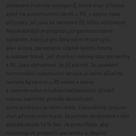
poklesem hodnoty estrogenů, které mají příznivý
efekt na autoimunitní zánět u RS, s sebou nese
příznaky, jež jsou od samotné RS těžko odlišitelné.
Nejzávažnější je progredující genitourinární
syndrom, který je pro ženy velmi frustrující,
ale i únava, parestezie, úbytek kostní hmoty
a svalové tkáně,, jež zhoršují celkový stav pacientky
s RS, jsou významné. Je již patrné, že zavedení
hormonální substituční terapie je velmi důležité,
nemělo by se s ní u RS otálet a obavy
z nadměrného množství nežádoucích účinků
nejsou namístě, protože skutečných
kontraindikací je velmi málo. Celosvětový výzkum
však přinesl informace, že pomoci se dostává v této
podobě pouze 14 % žen. Je proto třeba, aby
neurologové podpořili pacientku a zlepšili