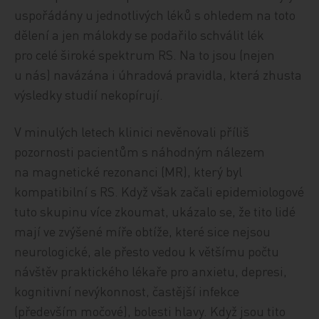
uspořádány u jednotlivých léků s ohledem na toto
dělení a jen málokdy se podařilo schválit lék
pro celé široké spektrum RS. Na to jsou (nejen
u nás) navázána i úhradová pravidla, která zhusta
výsledky studií nekopírují.
V minulých letech klinici nevěnovali příliš
pozornosti pacientům s náhodným nálezem
na magnetické rezonanci (MR), který byl
kompatibilní s RS. Když však začali epidemiologové
tuto skupinu více zkoumat, ukázalo se, že tito lidé
mají ve zvýšené míře obtíže, které sice nejsou
neurologické, ale přesto vedou k většímu počtu
návštěv praktického lékaře pro anxietu, depresi,
kognitivní nevýkonnost, častější infekce
(především močové), bolesti hlavy. Když jsou tito