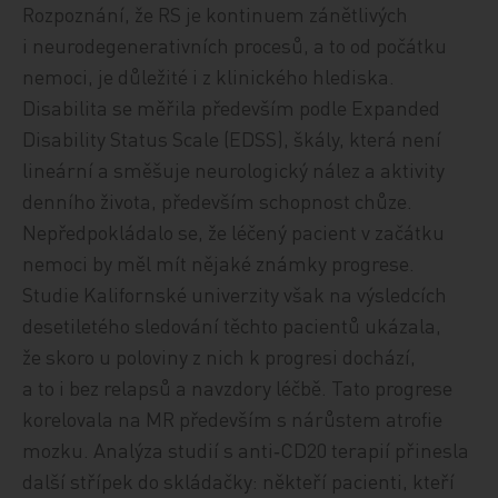
Rozpoznání, že RS je kontinuem zánětlivých
i neurodegenerativních procesů, a to od počátku
nemoci, je důležité i z klinického hlediska.
Disabilita se měřila především podle Expanded
Disability Status Scale (EDSS), škály, která není
lineární a směšuje neurologický nález a aktivity
denního života, především schopnost chůze.
Nepředpokládalo se, že léčený pacient v začátku
nemoci by měl mít nějaké známky progrese.
Studie Kalifornské univerzity však na výsledcích
desetiletého sledování těchto pacientů ukázala,
že skoro u poloviny z nich k progresi dochází,
a to i bez relapsů a navzdory léčbě. Tato progrese
korelovala na MR především s nárůstem atrofie
mozku. Analýza studií s anti‑CD20 terapií přinesla
další střípek do skládačky: někteří pacienti, kteří