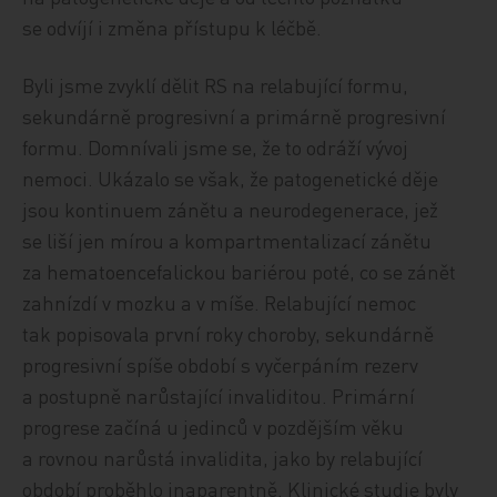
se odvíjí i změna přístupu k léčbě.
Byli jsme zvyklí dělit RS na relabující formu,
sekundárně progresivní a primárně progresivní
formu. Domnívali jsme se, že to odráží vývoj
nemoci. Ukázalo se však, že patogenetické děje
jsou kontinuem zánětu a neurodegenerace, jež
se liší jen mírou a kompartmentalizací zánětu
za hematoencefalickou bariérou poté, co se zánět
zahnízdí v mozku a v míše. Relabující nemoc
tak popisovala první roky choroby, sekundárně
progresivní spíše období s vyčerpáním rezerv
a postupně narůstající invaliditou. Primární
progrese začíná u jedinců v pozdějším věku
a rovnou narůstá invalidita, jako by relabující
období proběhlo inaparentně. Klinické studie byly