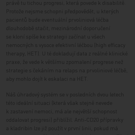
právě tu tichou progresi, která povede k disabilitě.
Protože nejsme schopni předpovědět, u kterých
pacientů bude eventuální prvoliniová léčba
dlouhodobě stačit, mezinárodní doporučení
se kloní spíše ke strategii začínat u všech
nemocných s vysoce efektivní léčbou (high efficacy
therapy, HET). U té dokladují data z reálné klinické
praxe, že vede k většímu zpomalení progrese než
strategie s čekáním na relaps na prvoliniové léčbě,
aby mohlo dojít k eskalaci na HET.
Náš úhradový systém se v posledních dvou letech
této ideální situaci (která však stejně nevede
k zastavení nemoci, má ale největší schopnost
oddalovat progresi) přiblížil. Anti‑CD20 přípravky
a kladribin lze již použít v první linii, pokud má