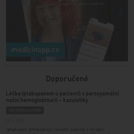
Doporučené
Léčba iptakopanem u pacientů s paroxysmální
noční hemoglobinurií – kazuistiky
PRO PŘEDPLATITELE
29. 6. 2026
Iptakopan představuje zásadní pokrok v terapii