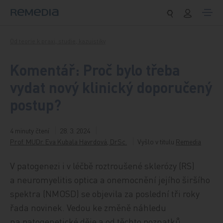
Přeskočit na obsah
Od teorie k praxi, studie, kazuistiky
Komentář: Proč bylo třeba
vydat nový klinický doporučený
postup?
4 minuty čtení
28. 3. 2024
Prof. MUDr. Eva Kubala Havrdová, DrSc.
Vyšlo v titulu
Remedia
V patogenezi i v léčbě roztroušené sklerózy (RS)
a neuromyelitis optica a onemocnění jejího širšího
spektra (NMOSD) se objevila za poslední tři roky
řada novinek. Vedou ke změně náhledu
na patogenetické děje a od těchto poznatků