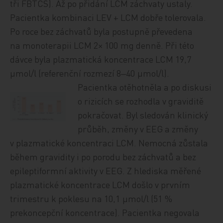
tři FBTCS). Až po přidání LCM záchvaty ustaly.
Pacientka kombinaci LEV + LCM dobře tolerovala.
Po roce bez záchvatů byla postupně převedena
na monoterapii LCM 2× 100 mg denně. Při této
dávce byla plazmatická koncentrace LCM 19,7
µmol/l (referenční rozmezí 8‒40 µmol/l).
Pacientka otěhotněla a po diskusi
o rizicích se rozhodla v graviditě
pokračovat. Byl sledován klinický
průběh, změny v EEG a změny
v plazmatické koncentraci LCM. Nemocná zůstala
během gravidity i po porodu bez záchvatů a bez
epileptiformní aktivity v EEG. Z hlediska měřené
plazmatické koncentrace LCM došlo v prvním
trimestru k poklesu na 10,1 µmol/l (51 %
prekoncepční koncentrace). Pacientka negovala