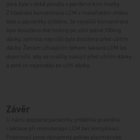
jaká byla v době porodu v periferní krvi matky.
Z hlediska koncentrace LCM v mateřském mléce
bylo u pacientky zjištěno, že nejvyšší koncentrace
bylo dosaženo dvě hodiny po užití jedné 100mg
dávky, zatímco nejnižší byla doložena před užitím
dávky. Ženám užívajícím během laktace LCM lze
doporučit, aby se snažily nakojit před užitím dávky
a poté co nejpozději po užití dávky.
Závěr
U námi popsané pacientky proběhla gravidita
i laktace při monoterapii LCM bez komplikací.
Pozorovali jsme významný pokles plazmatické