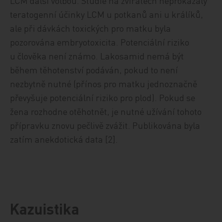
LCM další volbou. Studie na zvířatech neprokázaly
teratogenní účinky LCM u potkanů ani u králíků,
ale při dávkách toxických pro matku byla
pozorována embryotoxicita. Potenciální riziko
u člověka není známo. Lakosamid nemá být
během těhotenství podáván, pokud to není
nezbytně nutné (přínos pro matku jednoznačně
převyšuje potenciální riziko pro plod). Pokud se
žena rozhodne otěhotnět, je nutné užívání tohoto
přípravku znovu pečlivě zvážit. Publikována byla
zatím anekdotická data [2].
Kazuistika