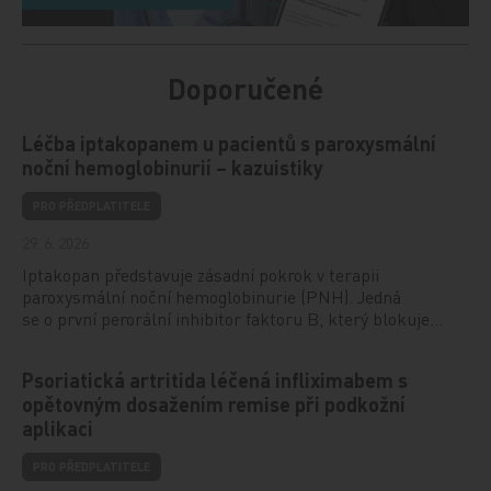
Doporučené
Léčba iptakopanem u pacientů s paroxysmální
noční hemoglobinurií – kazuistiky
PRO PŘEDPLATITELE
29. 6. 2026
Iptakopan představuje zásadní pokrok v terapii
paroxysmální noční hemoglobinurie (PNH). Jedná
se o první perorální inhibitor faktoru B, který blokuje…
Psoriatická artritida léčená infliximabem s
opětovným dosažením remise při podkožní
aplikaci
PRO PŘEDPLATITELE