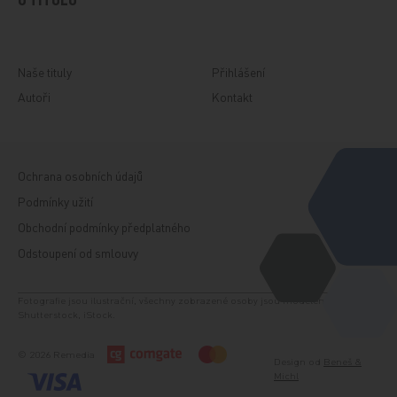
O TITULU
Naše tituly
Přihlášení
Autoři
Kontakt
Ochrana osobních údajů
Podmínky užití
Obchodní podmínky předplatného
Odstoupení od smlouvy
Fotografie jsou ilustrační, všechny zobrazené osoby jsou modelem. Zdroj:
Shutterstock, iStock.
© 2026 Remedia
Design od
Beneš &
Michl