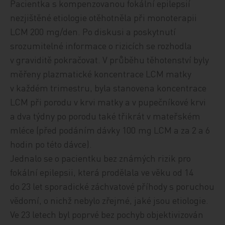
Pacientka s kompenzovanou fokální epilepsií
nezjištěné etiologie otěhotněla při monoterapii
LCM 200 mg/den. Po diskusi a poskytnutí
srozumitelné informace o rizicích se rozhodla
v graviditě pokračovat. V průběhu těhotenství byly
měřeny plazmatické koncentrace LCM matky
v každém trimestru, byla stanovena koncentrace
LCM při porodu v krvi matky a v pupečníkové krvi
a dva týdny po porodu také třikrát v mateřském
mléce (před podáním dávky 100 mg LCM a za 2 a 6
hodin po této dávce).
Jednalo se o pacientku bez známých rizik pro
fokální epilepsii, která prodělala ve věku od 14
do 23 let sporadické záchvatové příhody s poruchou
vědomí, o nichž nebylo zřejmé, jaké jsou etiologie.
Ve 23 letech byl poprvé bez pochyb objektivizován