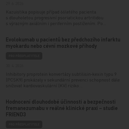
29. 6. 2026
Kazuistika popisuje případ 66letého pacienta
s dlouholetou progresivní psoriatickou artritidou
s výrazným axiálním i periferním postižením. Po…
Evolokumab u pacientů bez předchozího infarktu
myokardu nebo cévní mozkové příhody
PRO PŘEDPLATITELE
30. 4. 2026
Inhibitory proprotein konvertázy subtilisin‑kexin typu 9
(PCSK9) prokázaly v sekundární prevenci schopnost dále
snižovat kardiovaskulární (KV) riziko…
Hodnocení dlouhodobé účinnosti a bezpečnosti
fremanezumabu v reálné klinické praxi – studie
FRIEND3
PRO PŘEDPLATITELE