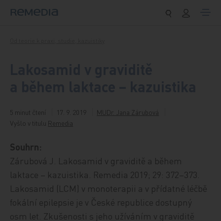
Přeskočit na obsah
Od teorie k praxi, studie, kazuistiky
Lakosamid v graviditě
a během laktace – kazuistika
5 minut čtení
17. 9. 2019
MUDr. Jana Zárubová
Vyšlo v titulu
Remedia
Souhrn:
Zárubová J. Lakosamid v graviditě a během
laktace – kazuistika. Remedia 2019; 29: 372–373.
Lakosamid (LCM) v monoterapii a v přídatné léčbě
fokální epilepsie je v České republice dostupný
osm let. Zkušenosti s jeho užíváním v graviditě