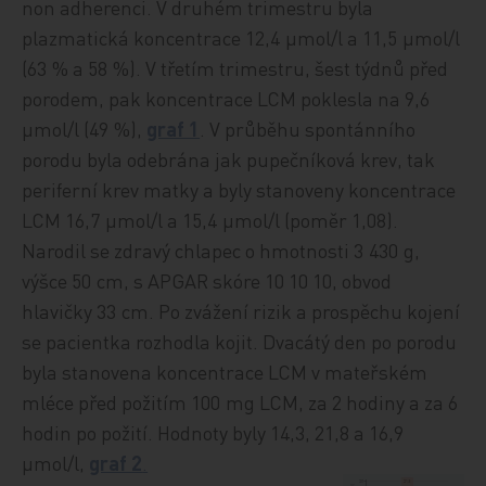
non adherenci. V druhém trimestru byla
plazmatická koncentrace 12,4 µmol/l a 11,5 µmol/l
(63 % a 58 %). V třetím trimestru, šest týdnů před
porodem, pak koncentrace LCM poklesla na 9,6
µmol/l (49 %),
graf 1
. V průběhu spontánního
porodu byla odebrána jak pupečníková krev, tak
periferní krev matky a byly stanoveny koncentrace
LCM 16,7 µmol/l a 15,4 µmol/l (poměr 1,08).
Narodil se zdravý chlapec o hmotnosti 3 430 g,
výšce 50 cm, s APGAR skóre 10 10 10, obvod
hlavičky 33 cm. Po zvážení rizik a prospěchu kojení
se pacientka rozhodla kojit. Dvacátý den po porodu
byla stanovena koncentrace LCM v mateřském
mléce před požitím 100 mg LCM, za 2 hodiny a za 6
hodin po požití. Hodnoty byly 14,3, 21,8 a 16,9
µmol/l,
graf 2
.