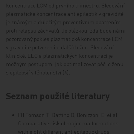
koncentrace LCM od prvního trimestru. Sledování
plazmatické koncentrace antiepileptik v graviditě
je známým a důležitým preventivním opatřením
proti relapsu záchvatů. Je otázkou, zda bude námi
pozorovaný pokles plazmatické koncentrace LCM
v graviditě potvrzen i u dalších žen. Sledování
klinické, EEG a plazmatických koncentrací je
možným postupem, jak optimalizovat péči o ženu
s epilepsií v těhotenství [4].
Seznam použité literatury
[1] Tomson T, Battino D, Bonizzoni E, et al.
Comparative risk of major malformations
with eight different antiepileptic drugs: