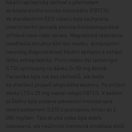
fokální epileptický záchvat s přechodem
do bilaterálního tonicko klonického (FBTCS).
Ve standardním EEG nálezu byla zachycena
intermitentní pomalá aktivita frontotemporálně
střídavě vlevo nebo vpravo. Magnetická rezonance
neodhalila strukturální lézi mozku. Ambulantní
neurolog diagnostikoval fokální epilepsii a zahájil
léčbu antiepileptiky. První volbou byl lamotrigin
(LTG) vytitrovaný na dávku 2× 50 mg denně.
Pacientka byla rok bez záchvatů, ale došlo
ke zhoršení projevů atopického ekzému. Po snížení
dávky LTG o 25 mg nastal relaps FBTCS. V dalším
průběhu byla zvolena sekvenční monoterapie
levetiracetamem (LEV) s postupnou titrací do 2
000 mg/den. Tato druhá volba byla dobře
tolerovaná, ale neúčinná (nemocná prodělala další