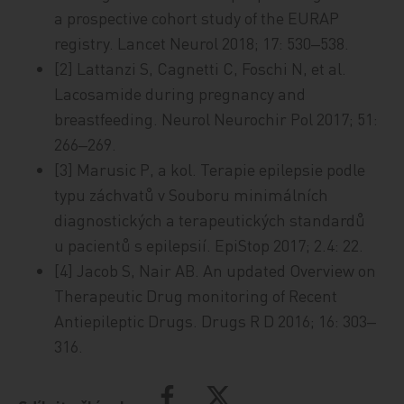
a prospective cohort study of the EURAP
registry. Lancet Neurol 2018; 17: 530‒538.
[2] Lattanzi S, Cagnetti C, Foschi N, et al.
Lacosamide during pregnancy and
breastfeeding. Neurol Neurochir Pol 2017; 51:
266‒269.
[3] Marusic P, a kol. Terapie epilepsie podle
typu záchvatů v Souboru minimálních
diagnostických a terapeutických standardů
u pacientů s epilepsií. EpiStop 2017; 2.4: 22.
[4] Jacob S, Nair AB. An updated Overview on
Therapeutic Drug monitoring of Recent
Antiepileptic Drugs. Drugs R D 2016; 16: 303‒
316.