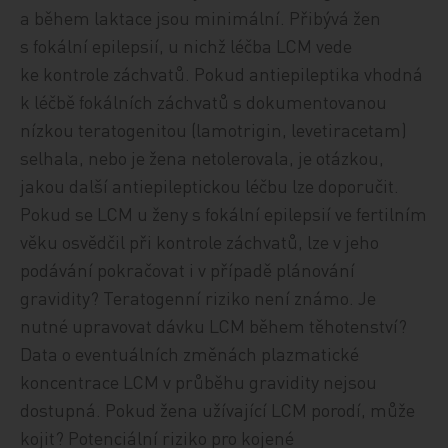
a během laktace jsou minimální. Přibývá žen
s fokální epilepsií, u nichž léčba LCM vede
ke kontrole záchvatů. Pokud antiepileptika vhodná
k léčbě fokálních záchvatů s dokumentovanou
nízkou teratogenitou (lamotrigin, levetiracetam)
selhala, nebo je žena netolerovala, je otázkou,
jakou další antiepileptickou léčbu lze doporučit.
Pokud se LCM u ženy s fokální epilepsií ve fertilním
věku osvědčil při kontrole záchvatů, lze v jeho
podávání pokračovat i v případě plánování
gravidity? Teratogenní riziko není známo. Je
nutné upravovat dávku LCM během těhotenství?
Data o eventuálních změnách plazmatické
koncentrace LCM v průběhu gravidity nejsou
dostupná. Pokud žena užívající LCM porodí, může
kojit? Potenciální riziko pro kojené