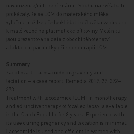
novorozence/děti není známo. Studie na zvířatech
prokázaly, že se LCM do mateřského mléka
vylučuje, což lze předpokládat i u člověka vzhledem
k malé vazbě na plazmatické bílkoviny. V článku
jsou prezentována data z období těhotenství
a laktace u pacientky při monoterapii LCM.
Summary:
Zarubova J. Lacosamide in gravidity and
lactation – a case report. Remedia 2019; 29: 372–
373.
Treatment with lacosamide (LCM) in monotherapy
and adjunctive therapy of focal epilepsy is available
in the Czech Republic for 8 years. Experience with
its use during pregnancy and lactation is minimal.
Lacosamide is used and efficient in women with