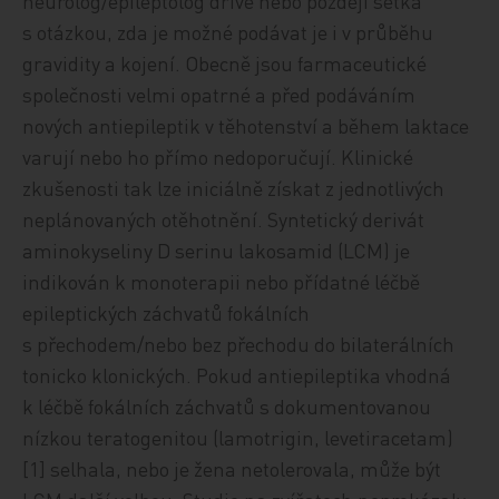
neurolog/epileptolog dříve nebo později setká
s otázkou, zda je možné podávat je i v průběhu
gravidity a kojení. Obecně jsou farmaceutické
společnosti velmi opatrné a před podáváním
nových antiepileptik v těhotenství a během laktace
varují nebo ho přímo nedoporučují. Klinické
zkušenosti tak lze iniciálně získat z jednotlivých
neplánovaných otěhotnění. Syntetický derivát
aminokyseliny D serinu lakosamid (LCM) je
indikován k monoterapii nebo přídatné léčbě
epileptických záchvatů fokálních
s přechodem/nebo bez přechodu do bilaterálních
tonicko klonických. Pokud antiepileptika vhodná
k léčbě fokálních záchvatů s dokumentovanou
nízkou teratogenitou (lamotrigin, levetiracetam)
[1] selhala, nebo je žena netolerovala, může být