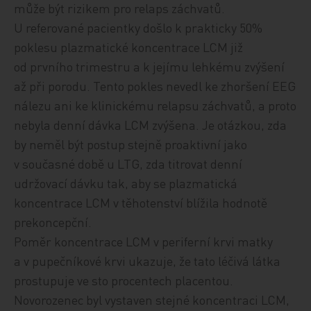
může být rizikem pro relaps záchvatů.
U referované pacientky došlo k prakticky 50%
poklesu plazmatické koncentrace LCM již
od prvního trimestru a k jejímu lehkému zvýšení
až při porodu. Tento pokles nevedl ke zhoršení EEG
nálezu ani ke klinickému relapsu záchvatů, a proto
nebyla denní dávka LCM zvýšena. Je otázkou, zda
by neměl být postup stejně proaktivní jako
v současné době u LTG, zda titrovat denní
udržovací dávku tak, aby se plazmatická
koncentrace LCM v těhotenství blížila hodnotě
prekoncepční.
Poměr koncentrace LCM v periferní krvi matky
a v pupečníkové krvi ukazuje, že tato léčivá látka
prostupuje ve sto procentech placentou.
Novorozenec byl vystaven stejné koncentraci LCM,